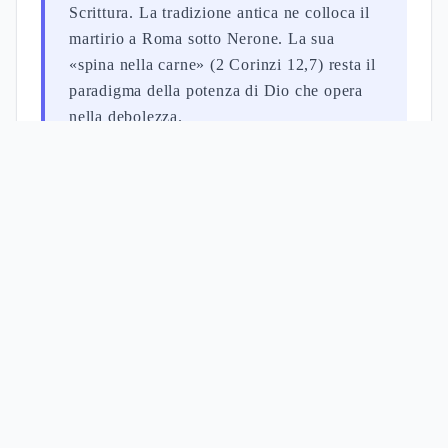
Scrittura. La tradizione antica ne colloca il
martirio a Roma sotto Nerone. La sua
«spina nella carne» (2 Corinzi 12,7) resta il
paradigma della potenza di Dio che opera
nella debolezza.
1
Saulo di Tarso: Fariseo,
Cittadino Romano e
Persecutore dei Cristiani
2
La Conversione sulla Via di
Damasco: Cosa Accadde e
Cosa Significa (Atti 9, 22,