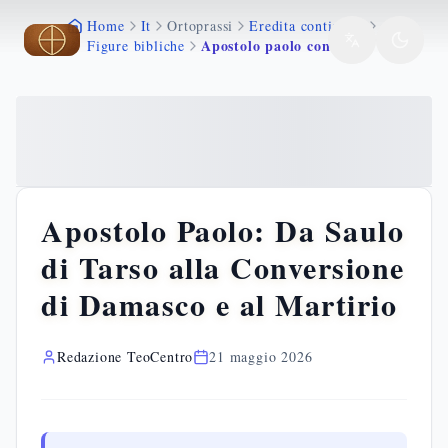
Home
It
Ortoprassi
Eredita continuita
Vai al contenuto principale
Vai al contenuto principale
Apostolo paolo conversione damasco lettere gentili
Figure bibliche
Apostolo Paolo: Da Saulo
di Tarso alla Conversione
di Damasco e al Martirio
Redazione TeoCentro
21 maggio 2026