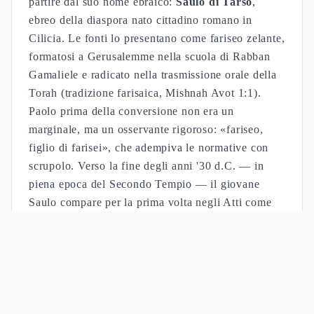
partire dal suo nome ebraico:
Saulo di Tarso
,
ebreo della diaspora nato cittadino romano in
Cilicia. Le fonti lo presentano come fariseo zelante,
formatosi a Gerusalemme nella scuola di Rabban
Gamaliele e radicato nella trasmissione orale della
Torah (tradizione farisaica, Mishnah Avot 1:1).
Paolo prima della conversione non era un
marginale, ma un osservante rigoroso: «fariseo,
figlio di farisei», che adempiva le normative con
scrupolo. Verso la fine degli anni '30 d.C. — in
piena epoca del Secondo Tempio — il giovane
Saulo compare per la prima volta negli Atti come
persecutore: presente al martirio di Stefano, ne
approvava l'uccisione custodendo le vesti dei
lapidatori (Atti 22:20).
FONTI:
Mishnah Avot 1:1
Atti 22:20