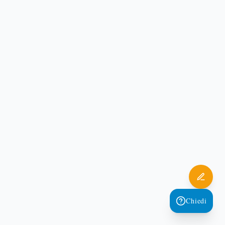
Quante lettere ha scritto Paolo e quali
sono autentiche?
Il Nuovo Testamento gli attribuisce tredici
epistole. La critica riconosce sette lettere
indiscusse (Romani, 1-2 Corinzi, Galati,
Filippesi, 1 Tessalonicesi, Filemone) e
distingue le deuteropaoline; l'intero corpus
resta canonico (Romani 1:1-7).
Cos'era la spina nella carne di Paolo?
In 2 Corinzi 12:7 Paolo parla di «una spina
Chiedi
nella carne, un angelo di Satana» data per
tenerlo nell'umiltà. Il testo non ne specifica la