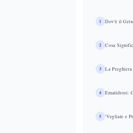
1
Dov'è il Gets
2
Cosa Signifi
3
La Preghiera
4
Ematidrosi: 
5
'Vegliate e P