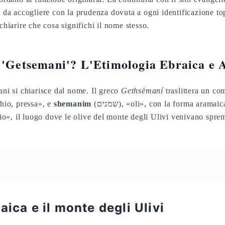
, da accogliere con la prudenza dovuta a ogni identificazione to
 chiarire che cosa significhi il nome stesso.
a 'Getsemani'? L'Etimologia Ebraica e
ani si chiarisce dal nome. Il greco
Gethsēmaní
traslittera un c
orchio, pressa», e
shemanim
(שמנים), «oli», con la forma aramai
olio», il luogo dove le olive del monte degli Ulivi venivano spr
aica e il monte degli Ulivi