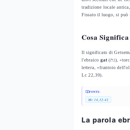
tradizione locale antica
Fissato il luogo, si può
Cosa Signific
Il significato di Getsem
l'ebraico
gat
(גת), «t
lettera, «frantoio dell'
Lc 22,39).
FONTI:
Mc 14,32-42
La parola ebr