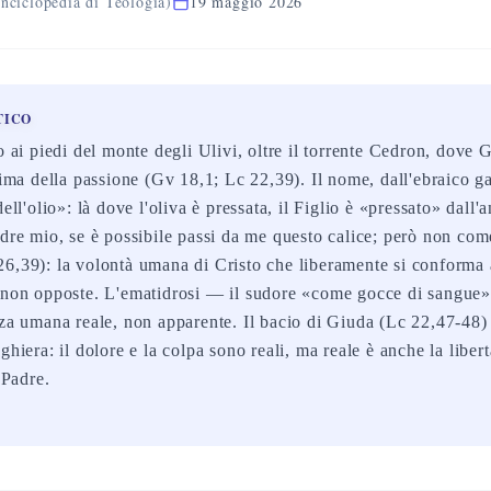
nciclopedia di Teologia)
19 maggio 2026
TICO
o ai piedi del monte degli Ulivi, oltre il torrente Cedron, dove 
prima della passione (Gv 18,1; Lc 22,39). Il nome, dall'ebraico 
dell'olio»: là dove l'oliva è pressata, il Figlio è «pressato» dall'
adre mio, se è possibile passi da me questo calice; però non com
6,39): la volontà umana di Cristo che liberamente si conforma 
a non opposte. L'ematidrosi — il sudore «come gocce di sangue
nza umana reale, non apparente. Il bacio di Giuda (Lc 22,47-48)
ghiera: il dolore e la colpa sono reali, ma reale è anche la liber
 Padre.