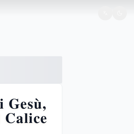
ghiera agonia significato
i Gesù,
l Calice