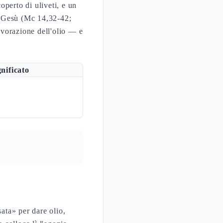
perto di uliveti, e un
 Gesù (Mc 14,32-42;
lavorazione dell'olio — e
gnificato
sata» per dare olio,