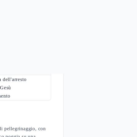
o sul versante orientale
v 18,1; Lc 22,39). Era
io che prepara, sul
 nel racconto
 dell'arresto
i Gesù
mento
di pellegrinaggio, con
ico poggia su una