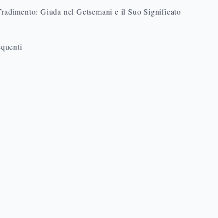
Tradimento: Giuda nel Getsemani e il Suo Significato
quenti
mani? L'Orto degli Ulivi ai Piedi del M
 reale, non un'astrazione: i Vangeli lo collocano con precisione
 torrente Cedron» (Gv 18,1), Luca come il luogo dove Gesù si r
guito dai discepoli (Lc 22,39), Marco e Matteo come il «podere
 (Mc 14,32-42; cf. Mt 26,36).