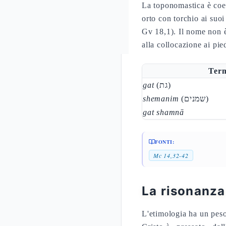
La toponomastica è coer
orto con torchio ai suo
Gv 18,1). Il nome non è 
alla collocazione ai pie
Ter
gat
(גת)
shemanim
(שמנים)
gat shamnā
FONTI:
Mc 14,32-42
La risonanza
L'etimologia ha un peso 