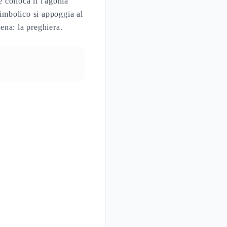
 colloca lì l'agonia
simbolico si appoggia al
cena: la preghiera.