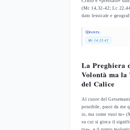
Cristo è «pressato» dall
(Mc 14,32-42; Lc 22,44)
dato lessicale e geograf
FONTI:
Mc 14,32-42
La Preghiera 
Volontà ma la
del Calice
Al cuore del Getsemani 
possibile, passi da me 
io, ma come vuoi tu» (M
su cui si gioca il signi
tua», e il punto teologi