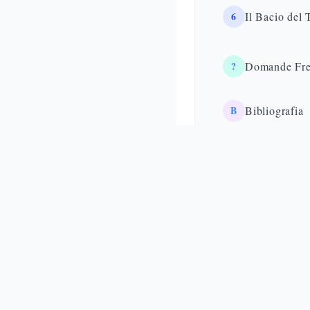
6
Il Bacio del 
?
Domande Fre
B
Bibliografia
Dov'è il Getse
Ulivi
Il Getsemani è un luogo
come un orto «di là dal
monte degli Ulivi», se
dove cominciò l'agonia