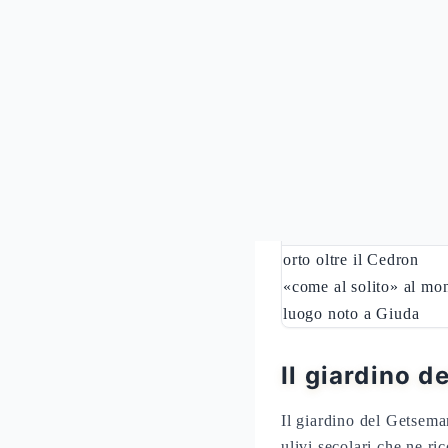
Dove si trov
La domanda
dove si tr
di Gerusalemme, oltre i
un luogo «noto anche a 
piano narrativo, il trad
orto oltre il Cedron
«come al solito» al mon
luogo noto a Giuda
Il giardino d
Il giardino del Getseman
ulivi secolari che ne ri