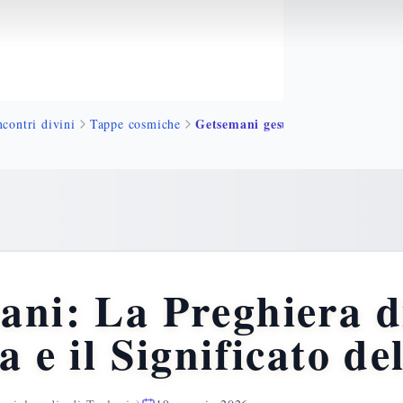
Getsemani gesu pre
ncontri divini
Tappe cosmiche
ani: La Preghiera d
a e il Significato de