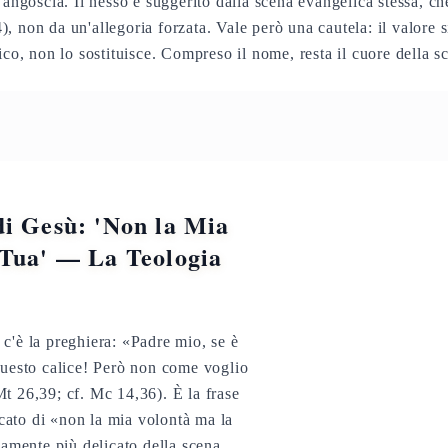
'angoscia. Il nesso è suggerito dalla scena evangelica stessa, che
, non da un'allegoria forzata. Vale però una cautela: il valore 
ico, non lo sostituisce. Compreso il nome, resta il cuore della s
di Gesù: 'Non la Mia
 Tua' — La Teologia
c'è la preghiera: «Padre mio, se è
questo calice! Però non come voglio
t 26,39; cf. Mc 14,36). È la frase
ficato di «non la mia volontà ma la
camente più delicato della scena.