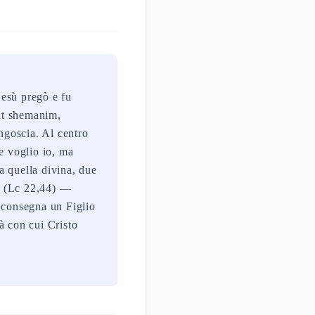
Gesù pregò e fu
gat shemanim,
angoscia. Al centro
e voglio io, ma
a quella divina, due
» (Lc 22,44) —
 consegna un Figlio
tà con cui Cristo