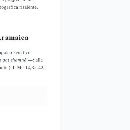
pografica risalente.
 Aramaica
omposto semitico —
ca
gat shamnā
—: alla
emute (cf. Mc 14,32-42;