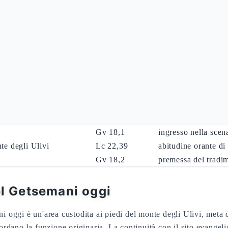
ava il Getsemani
ova il Getsemani
trova risposta in coordinate convergenti: un ort
l Cedron, ai piedi del monte degli Ulivi, di fronte al Tempio (G
Giuda», perché Gesù vi si ritirava spesso (Gv 18,2): un dettagl
imento.
Dato
Riferimento
Funzione
Gv 18,1
ingresso nella scena
te degli Ulivi
Lc 22,39
abitudine orante d
Gv 18,2
premessa del tradi
el Getsemani oggi
i oggi è un'area custodita ai piedi del monte degli Ulivi, meta 
cordano la funzione originaria. La continuità con il sito evangel