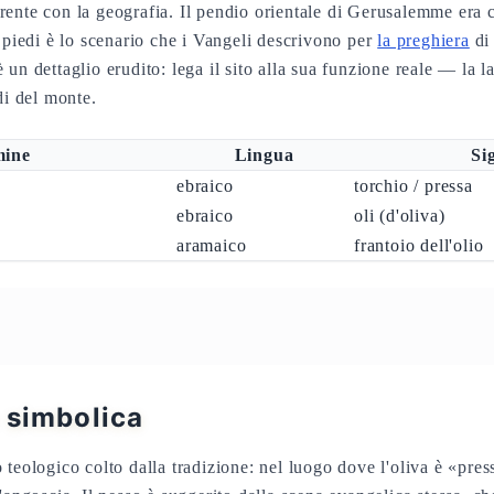
ente con la geografia. Il pendio orientale di Gerusalemme era co
i piedi è lo scenario che i Vangeli descrivono per
la preghiera
di
un dettaglio erudito: lega il sito alla sua funzione reale — la 
di del monte.
mine
Lingua
Si
ebraico
torchio / pressa
ebraico
oli (d'oliva)
aramaico
frantoio dell'olio
 simbolica
teologico colto dalla tradizione: nel luogo dove l'oliva è «pres