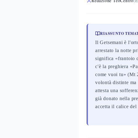
Redazione TeoCentro
(E
RIASSUNTO TEMA
Il Getsemani è l'ort
arrestato la notte 
significa «frantoio 
c'è la preghiera «P
come vuoi tu» (Mt 2
volontà distinte m
attesta una soffere
già donato nella pre
accetta il calice del