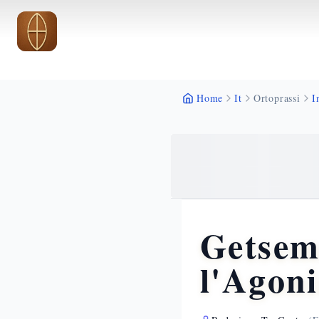
Vai al contenuto principale
Vai al contenuto principale
Home
It
Ortoprassi
I
Getsem
l'Agoni