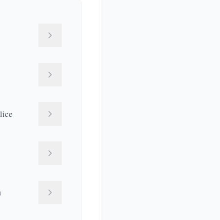
lice
ù