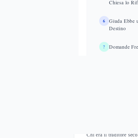
Chiesa lo Rif
6
Giuda Ebbe u
Destino
?
Domande Fre
B
Bibliografia
Chi Era Giuda 
L'identità di
Chi era il traditore se