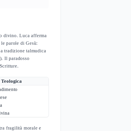
no divino. Luca afferma
 le parole di Gesù:
La tradizione talmudica
). Il paradosso
Scritture.
 Teologica
radimento
tese
ca
ivina
ra fragilità morale e