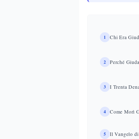
1
Chi Era Giud
2
Perché Giuda
3
I Trenta Dena
4
Come Morì Gi
5
Il Vangelo d