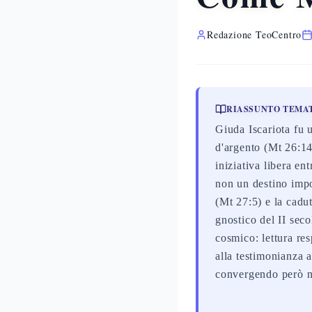
Redazione TeoCentro
RIASSUNTO TEMA
Giuda Iscariota fu 
d'argento (Mt 26:14
iniziativa libera e
non un destino impo
(Mt 27:5) e la cadu
gnostico del II sec
cosmico: lettura res
alla testimonianza a
convergendo però ne