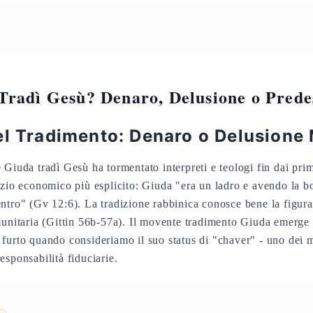
Tradì Gesù? Denaro, Delusione o Prede
el Tradimento: Denaro o Delusione
Giuda tradì Gesù ha tormentato interpreti e teologi fin dai prim
izio economico più esplicito: Giuda "era un ladro e avendo la bo
ntro" (Gv 12:6). La tradizione rabbinica conosce bene la figura 
munitaria (Gittin 56b-57a). Il movente tradimento Giuda emerge
furto quando consideriamo il suo status di "chaver" - uno dei m
esponsabilità fiduciarie.