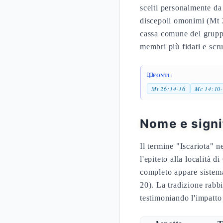
scelti personalmente da 
discepoli omonimi (Mt 
cassa comune del gruppo
membri più fidati e scr
FONTI:
Mt 26:14-16
Mc 14:10
Nome e signif
Il termine "Iscariota" n
l'epiteto alla località 
completo appare sistemat
20). La tradizione rabb
testimoniando l'impatto