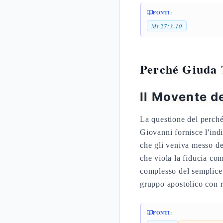
FONTI:
Mt 27:3-10
Perché Giuda 
Il Movente d
La questione del perché 
Giovanni fornisce l'ind
che gli veniva messo de
che viola la fiducia co
complesso del semplice 
gruppo apostolico con r
FONTI: