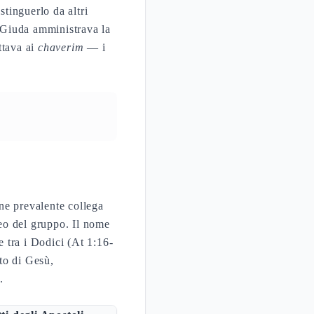
stinguerlo da altri
 Giuda amministrava la
ttava ai
chaverim
— i
one prevalente collega
leo del gruppo. Il nome
e tra i Dodici (At 1:16-
to di Gesù,
.