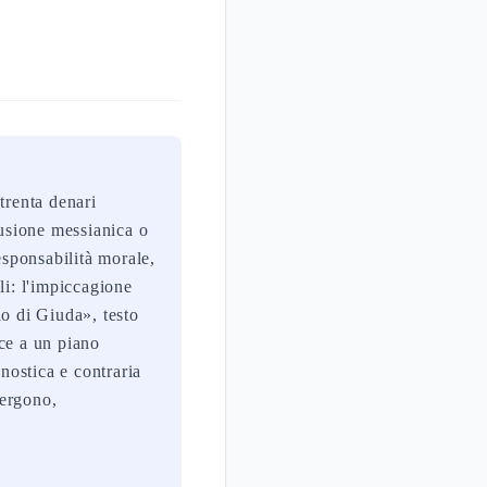
trenta denari
lusione messianica o
esponsabilità morale,
li: l'impiccagione
lo di Giuda», testo
ce a un piano
nostica e contraria
vergono,