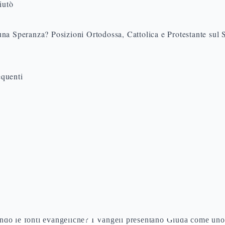
iutò
na Speranza? Posizioni Ortodossa, Cattolica e Protestante sul 
quenti
Iscariota? Nome, Origine e Ruolo tra i
 Giuda Iscariota nei Vangeli
condo le fonti evangeliche? I Vangeli presentano Giuda come uno