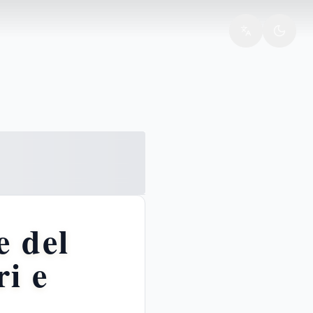
adimento movente vangelo
e del
i e