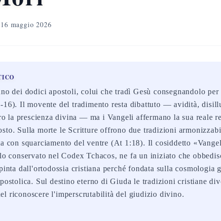
16 maggio 2026
TICO
uno dei dodici apostoli, colui che tradì Gesù consegnandolo per 
-16). Il movente del tradimento resta dibattuto — avidità, disil
ntro la prescienza divina — ma i Vangeli affermano la sua reale r
sto. Sulla morte le Scritture offrono due tradizioni armonizzabi
ta con squarciamento del ventre (At 1:18). Il cosiddetto «Vange
olo conservato nel Codex Tchacos, ne fa un iniziato che obbedis
pinta dall'ortodossia cristiana perché fondata sulla cosmologia g
postolica. Sul destino eterno di Giuda le tradizioni cristiane di
l riconoscere l'imperscrutabilità del giudizio divino.