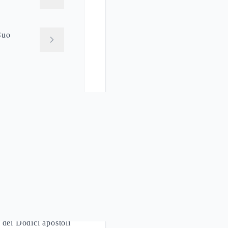
Suo
 Dodici
 dei Dodici apostoli