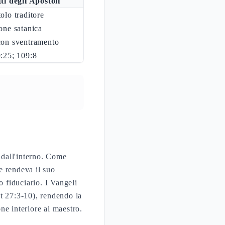
ti degli Apostoli
olo traditore
one satanica
con sventramento
:25; 109:8
 dall'interno. Come
e rendeva il suo
o fiduciario. I Vangeli
t 27:3-10), rendendo la
ne interiore al maestro.