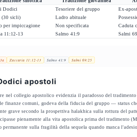
radizione sinottica
Tradizione giovannea
At
i Dodici
Tesoriere del gruppo
Ex-apost
(30 sicli)
Ladro abituale
Possessi
o per impiccagione
Non specificata
Caduta 
ia 11:12-13
Salmo 41:9
Salmi 69
43a
Zaccaria 11:12-13
Salmo 41:9
Salmi 69:25
 Dodici apostoli
ore nel collegio apostolico evidenzia il paradosso del tradimento
le finanze comuni, godeva della fiducia del gruppo — status ch
te grave secondo la prospettiva halakhica sulla rottura del patt
cipasse pienamente alla vita apostolica prima del tradimento (M
 permanente sulla fragilità della sequela quando manca l'adesio