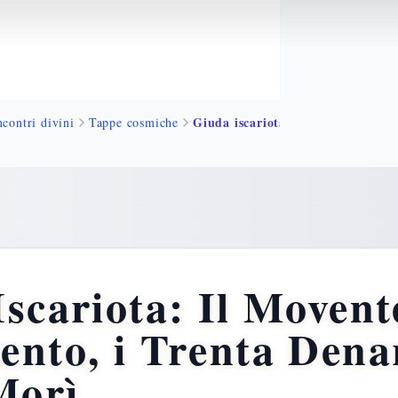
Giuda iscariota tr
ncontri divini
Tappe cosmiche
scariota: Il Movent
nto, i Trenta Denar
Morì