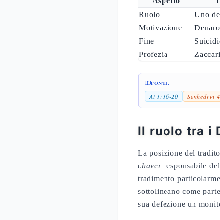
Aspetto
T
Ruolo
Uno de
Motivazione
Denaro 
Fine
Suicidi
Profezia
Zaccar
FONTI:
At 1:16-20
Sanhedrin 
Il ruolo tra i
La posizione del tradit
chaver
responsabile del
tradimento particolarmen
sottolineano come parte
sua defezione un monito