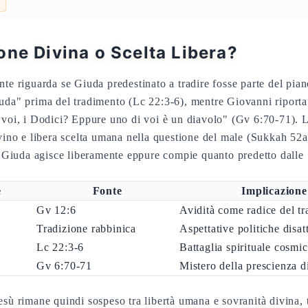
one Divina o Scelta Libera?
nte riguarda se Giuda predestinato a tradire fosse parte del pia
uda" prima del tradimento (Lc 22:3-6), mentre Giovanni riporta
 voi, i Dodici? Eppure uno di voi è un diavolo" (Gv 6:70-71). 
ivino e libera scelta umana nella questione del male (Sukkah 52a
a: Giuda agisce liberamente eppure compie quanto predetto dalle 
e
Fonte
Implicazione
Gv 12:6
Avidità come radice del t
Tradizione rabbinica
Aspettative politiche disat
Lc 22:3-6
Battaglia spirituale cosmi
Gv 6:70-71
Mistero della prescienza d
sù rimane quindi sospeso tra libertà umana e sovranità divina, t