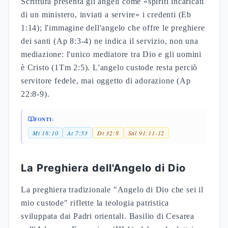
Scrittura presenta gli angeli come «spiriti incaricati
di un ministero, inviati a servire» i credenti (Eb
1:14); l'immagine dell'angelo che offre le preghiere
dei santi (Ap 8:3-4) ne indica il servizio, non una
mediazione: l'unico mediatore tra Dio e gli uomini
è Cristo (1Tm 2:5). L'angelo custode resta perciò
servitore fedele, mai oggetto di adorazione (Ap
22:8-9).
FONTI:
Mt 18:10
At 7:53
Dt 32:8
Sal 91:11-12
La Preghiera dell'Angelo di Dio
La preghiera tradizionale "Angelo di Dio che sei il
mio custode" riflette la teologia patristica
sviluppata dai Padri orientali. Basilio di Cesarea