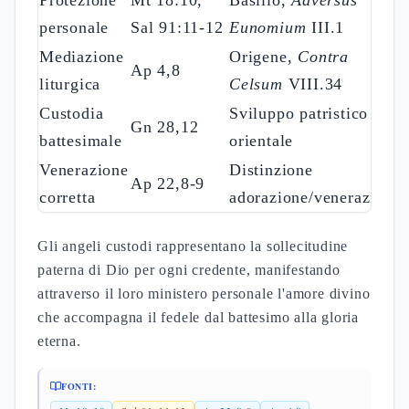
Protezione
Mt 18:10,
Basilio,
Adversus
personale
Sal 91:11-12
Eunomium
III.1
Mediazione
Origene,
Contra
Ap 4,8
liturgica
Celsum
VIII.34
Custodia
Sviluppo patristico
Gn 28,12
battesimale
orientale
Venerazione
Distinzione
Ap 22,8-9
corretta
adorazione/venerazione
Gli angeli custodi rappresentano la sollecitudine
paterna di Dio per ogni credente, manifestando
attraverso il loro ministero personale l'amore divino
che accompagna il fedele dal battesimo alla gloria
eterna.
FONTI: