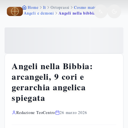
Home
It
Ortoprassi
Cosmo materia
Vai al contenuto principale
Vai al contenuto principale
Angeli nella bibbia arcangeli gerarchia angelica
Angeli e demoni
Angeli nella Bibbia:
arcangeli, 9 cori e
gerarchia angelica
spiegata
Redazione TeoCentro
26 marzo 2026