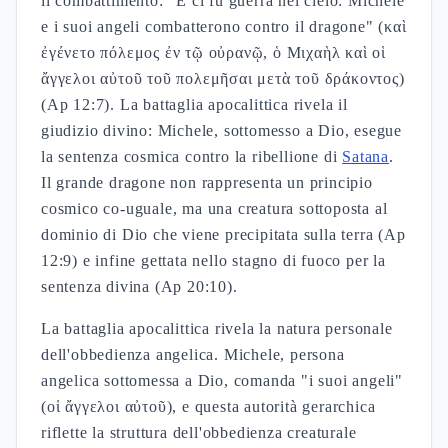
il combattimento: "E ci fu guerra nel cielo: Michele
e i suoi angeli combatterono contro il dragone" (καὶ
ἐγένετο πόλεμος ἐν τῷ οὐρανῷ, ὁ Μιχαὴλ καὶ οἱ
ἄγγελοι αὐτοῦ τοῦ πολεμῆσαι μετὰ τοῦ δράκοντος)
(Ap 12:7). La battaglia apocalittica rivela il
giudizio divino: Michele, sottomesso a Dio, esegue
la sentenza cosmica contro la ribellione di
Satana
.
Il grande dragone non rappresenta un principio
cosmico co-uguale, ma una creatura sottoposta al
dominio di Dio che viene precipitata sulla terra (Ap
12:9) e infine gettata nello stagno di fuoco per la
sentenza divina (Ap 20:10).
La battaglia apocalittica rivela la natura personale
dell'obbedienza angelica. Michele, persona
angelica sottomessa a Dio, comanda "i suoi angeli"
(οἱ ἄγγελοι αὐτοῦ), e questa autorità gerarchica
riflette la struttura dell'obbedienza creaturale