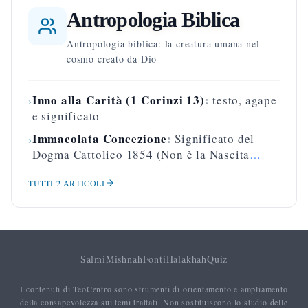
Antropologia Biblica
Antropologia biblica: la creatura umana nel
cosmo creato da Dio
Inno alla Carità (1 Corinzi 13)
:
testo, agape
›
e significato
Immacolata Concezione
:
Significato del
›
Dogma Cattolico 1854 (Non è la Nascita
Verginale)
TUTTI
2
ARTICOLI
Salmi
Mishnah
Fonti
Halakhah
Quiz
I contenuti di TeoCentro sono strumenti di orientamento e ampliamento
della consapevolezza sui temi trattati. Non sostituiscono lo studio delle