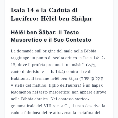
Isaia 14 e la Caduta di
Lucifero: Hêlēl ben Shāḥar
Hêlēl ben Šāḥar: Il Testo
Masoretico e il Suo Contesto
La domanda sull'origine del male nella Bibbia
raggiunge un punto di svolta critico in Isaia 14:12-
15, dove il profeta pronuncia un māshāl (מָשָׁל,
canto di derisione — Is 14:4) contro il re di
Babilonia. Il termine hêlēl ben šāḥar (הֵילֵל בֶּן-שַׁחַר
= stella del mattino, figlio dell'aurora) è un hapax
legomenon nel testo masoretico: non appare altrove
nella Bibbia ebraica. Nel contesto storico-
grammaticale del VIII sec. a.C., il testo descrive la
caduta fulminea del re attraverso la metafora del