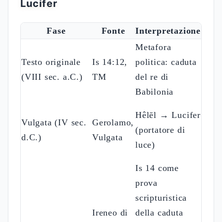
Lucifer
Fase
Fonte
Interpretazione
Qual
Metafora
Sens
Testo originale
Is 14:12,
politica: caduta
lette
(VIII sec. a.C.)
TM
del re di
stori
Babilonia
Trad
Hêlēl → Lucifer
Vulgata (IV sec.
Gerolamo,
non
(portatore di
d.C.)
Vulgata
inter
luce)
ange
Is 14 come
prova
scripturistica
Ireneo di
della caduta