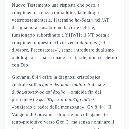
Nuovo Testamento una risposta che porta a
compimento, senza contraddire, la teologia
veterotestamentaria. Il termine
ha-Satan
nell'AT
designa un accusatore nella corte celeste,
funzionario subordinato a YHWH; il NT porta a
compimento questo ufficio verso
diabolos
(«il
divisore, l'accusatore»), senza introdurre dualismo
ontologico: il male rimane creaturale, non co-eterno
con Dio.
Giovanni 8:44 offre la diagnosi cristologica
centrale sull'
origine del male bibbia
: Satana è
ἀνθρωποκτόνος ἀπ' ἀρχῆς
(«omicida fin dal
principio») e
ψεύστης καὶ ὁ πατὴρ αὐτοῦ
—
«bugiardo e padre della menzogna» (Gv 8:44). Il
Vangelo di Giovanni istituisce un collegamento
retro-proiettivo verso Gen 3, ma senza nominare il