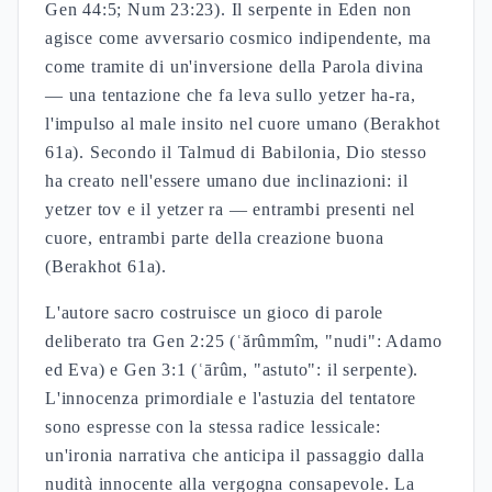
Gen 44:5; Num 23:23). Il serpente in Eden non
agisce come avversario cosmico indipendente, ma
come tramite di un'inversione della Parola divina
— una tentazione che fa leva sullo yetzer ha-ra,
l'impulso al male insito nel cuore umano (Berakhot
61a). Secondo il Talmud di Babilonia, Dio stesso
ha creato nell'essere umano due inclinazioni: il
yetzer tov e il yetzer ra — entrambi presenti nel
cuore, entrambi parte della creazione buona
(Berakhot 61a).
L'autore sacro costruisce un gioco di parole
deliberato tra Gen 2:25 (ʿărûmmîm, "nudi": Adamo
ed Eva) e Gen 3:1 (ʿārûm, "astuto": il serpente).
L'innocenza primordiale e l'astuzia del tentatore
sono espresse con la stessa radice lessicale:
un'ironia narrativa che anticipa il passaggio dalla
nudità innocente alla vergogna consapevole. La