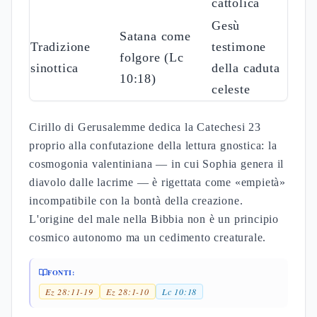
cattolica
Gesù
Satana come
Tradizione
testimone
folgore (Lc
sinottica
della caduta
10:18)
celeste
Cirillo di Gerusalemme dedica la Catechesi 23
proprio alla confutazione della lettura gnostica: la
cosmogonia valentiniana — in cui Sophia genera il
diavolo dalle lacrime — è rigettata come «empietà»
incompatibile con la bontà della creazione.
L'origine del male nella Bibbia non è un principio
cosmico autonomo ma un cedimento creaturale.
FONTI:
Ez 28:11-19
Ez 28:1-10
Lc 10:18