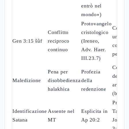
entrò nel
mondo»)
Protovangelo
Conflit
Conflitto
cristologico
umanit
Gen 3:15 šûf
reciproco
(Ireneo,
come t
continuo
Adv. Haer.
perman
III.23.7)
Conseg
Pena per
Profezia
del lib
Maledizione
disobbedienza
della
arbitri
halakhica
redenzione
(bechir
Present
Identificazione
Assente nel
Esplicita in
Targum
Satana
MT
Ap 20:2
Jonath
3:1