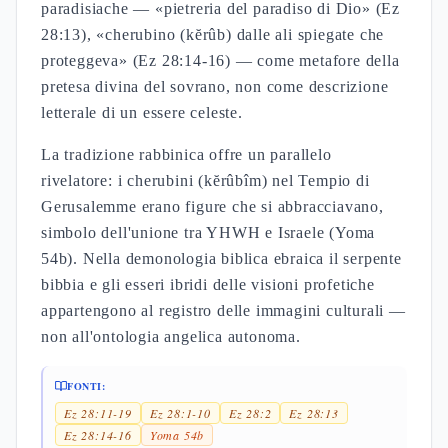
paradisiache — «pietreria del paradiso di Dio» (Ez
28:13), «cherubino (kĕrûb) dalle ali spiegate che
proteggeva» (Ez 28:14-16) — come metafore della
pretesa divina del sovrano, non come descrizione
letterale di un essere celeste.
La tradizione rabbinica offre un parallelo
rivelatore: i cherubini (kĕrûbîm) nel Tempio di
Gerusalemme erano figure che si abbracciavano,
simbolo dell'unione tra YHWH e Israele (Yoma
54b). Nella demonologia biblica ebraica il serpente
bibbia e gli esseri ibridi delle visioni profetiche
appartengono al registro delle immagini culturali —
non all'ontologia angelica autonoma.
FONTI:
Ez 28:11-19
Ez 28:1-10
Ez 28:2
Ez 28:13
Ez 28:14-16
Yoma 54b