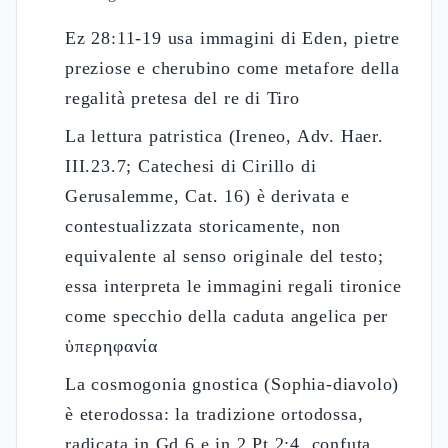
Ez 28:11-19 usa immagini di Eden, pietre
preziose e cherubino come metafore della
regalità pretesa del re di Tiro
La lettura patristica (Ireneo, Adv. Haer.
III.23.7; Catechesi di Cirillo di
Gerusalemme, Cat. 16) è derivata e
contestualizzata storicamente, non
equivalente al senso originale del testo;
essa interpreta le immagini regali tironice
come specchio della caduta angelica per
ὑπερηφανία
La cosmogonia gnostica (Sophia-diavolo)
è eterodossa: la tradizione ortodossa,
radicata in Gd 6 e in 2 Pt 2:4, confuta