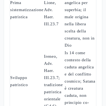
Prima
Lione,
angelica per
Lett
sistematizzazione
Adv.
superbia; il
tipol
patristica
Haer.
male origina
sec.
III.23.7
nella libera
scelta della
creatura, non in
Dio
Is 14 come
Ireneo,
contesto della
Adv.
caduta angelica
Haer.
e del conflitto
Rice
Sviluppo
III.23.7;
cosmico; Satana
crist
patristico
tradizione
è creatura
seco
patristica
caduta, non
orientale
principio co-