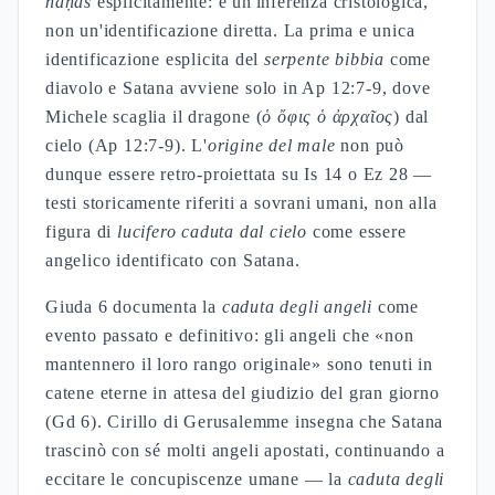
nāḥāš
esplicitamente: è un'inferenza cristologica,
non un'identificazione diretta. La prima e unica
identificazione esplicita del
serpente bibbia
come
diavolo e Satana avviene solo in Ap 12:7-9, dove
Michele scaglia il dragone (
ὁ ὄφις ὁ ἀρχαῖος
) dal
cielo (Ap 12:7-9). L'
origine del male
non può
dunque essere retro-proiettata su Is 14 o Ez 28 —
testi storicamente riferiti a sovrani umani, non alla
figura di
lucifero caduta dal cielo
come essere
angelico identificato con Satana.
Giuda 6 documenta la
caduta degli angeli
come
evento passato e definitivo: gli angeli che «non
mantennero il loro rango originale» sono tenuti in
catene eterne in attesa del giudizio del gran giorno
(Gd 6). Cirillo di Gerusalemme insegna che Satana
trascinò con sé molti angeli apostati, continuando a
eccitare le concupiscenze umane — la
caduta degli