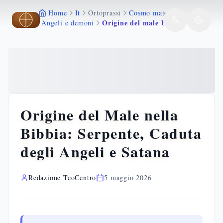
Home
It
Ortoprassi
Cosmo materia
Vai al contenuto principale
Vai al contenuto principale
Origine del male bibbia serpente caduta angeli satana
Angeli e demoni
Origine del Male nella
Bibbia: Serpente, Caduta
degli Angeli e Satana
Redazione TeoCentro
5 maggio 2026