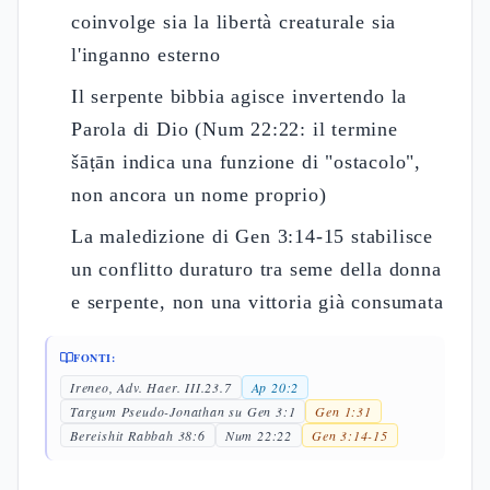
coinvolge sia la libertà creaturale sia
l'inganno esterno
Il serpente bibbia agisce invertendo la
Parola di Dio (Num 22:22: il termine
šāṭān indica una funzione di "ostacolo",
non ancora un nome proprio)
La maledizione di Gen 3:14-15 stabilisce
un conflitto duraturo tra seme della donna
e serpente, non una vittoria già consumata
FONTI:
Ireneo, Adv. Haer. III.23.7
Ap 20:2
Targum Pseudo-Jonathan su Gen 3:1
Gen 1:31
Bereishit Rabbah 38:6
Num 22:22
Gen 3:14-15