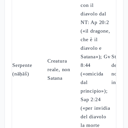
con il
diavolo dal
NT: Ap 20:2
(«il dragone,
che è il
diavolo e
Satana»); Gv
Strume
Creatura
Serpente
8:44
dell'ye
reale, non
(nāḥāš)
(«omicida
non pri
Satana
dal
indipe
principio»);
Sap 2:24
(«per invidia
del diavolo
la morte