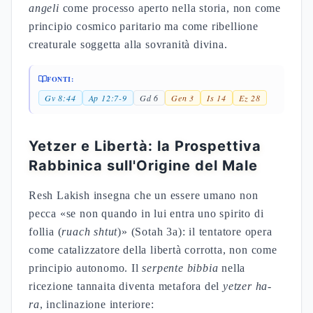
angeli
come processo aperto nella storia, non come
principio cosmico paritario ma come ribellione
creaturale soggetta alla sovranità divina.
FONTI:
Gv 8:44
Ap 12:7-9
Gd 6
Gen 3
Is 14
Ez 28
Yetzer e Libertà: la Prospettiva
Rabbinica sull'Origine del Male
Resh Lakish insegna che un essere umano non
pecca «se non quando in lui entra uno spirito di
follia (
ruach shtut
)» (Sotah 3a): il tentatore opera
come catalizzatore della libertà corrotta, non come
principio autonomo. Il
serpente bibbia
nella
ricezione tannaita diventa metafora del
yetzer ha-
ra
, inclinazione interiore: