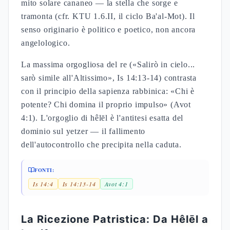
mito solare cananeo — la stella che sorge e
tramonta (cfr. KTU 1.6.II, il ciclo Ba'al-Mot). Il
senso originario è politico e poetico, non ancora
angelologico.
La massima orgogliosa del re («Salirò in cielo...
sarò simile all'Altissimo», Is 14:13-14) contrasta
con il principio della sapienza rabbinica: «Chi è
potente? Chi domina il proprio impulso» (Avot
4:1). L'orgoglio di hêlēl è l'antitesi esatta del
dominio sul yetzer — il fallimento
dell'autocontrollo che precipita nella caduta.
FONTI:
Is 14:4
Is 14:13-14
Avot 4:1
La Ricezione Patristica: Da Hêlēl a