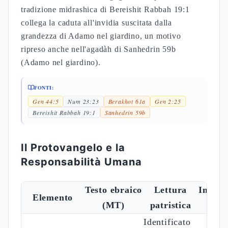
tradizione midrashica di Bereishit Rabbah 19:1
collega la caduta all'invidia suscitata dalla
grandezza di Adamo nel giardino, un motivo
ripreso anche nell'agadàh di Sanhedrin 59b
(Adamo nel giardino).
FONTI:
Gen 44:5
Num 23:23
Berakhot 61a
Gen 2:25
Bereishit Rabbah 19:1
Sanhedrin 59b
Il Protovangelo e la
Responsabilità Umana
Testo ebraico
Lettura
Interp
Elemento
(MT)
patristica
rab
Identificato