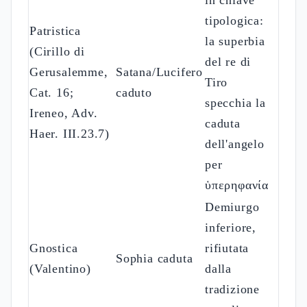
in chiave
tipologica:
Patristica
la superbia
(Cirillo di
del re di
Gerusalemme,
Satana/Lucifero
Tiro
Cat. 16;
caduto
specchia la
Ireneo, Adv.
caduta
Haer. III.23.7)
dell'angelo
per
ὑπερηφανία
Demiurgo
inferiore,
Gnostica
rifiutata
Sophia caduta
(Valentino)
dalla
tradizione