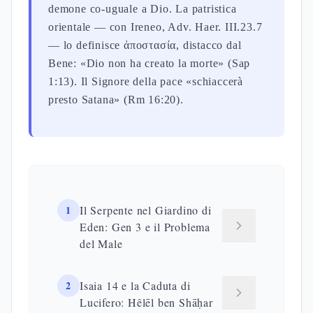
demone co-uguale a Dio. La patristica
orientale — con Ireneo, Adv. Haer. III.23.7
— lo definisce ἀποστασία, distacco dal
Bene: «Dio non ha creato la morte» (Sap
1:13). Il Signore della pace «schiaccerà
presto Satana» (Rm 16:20).
1
Il Serpente nel Giardino di
Eden: Gen 3 e il Problema
del Male
2
Isaia 14 e la Caduta di
Lucifero: Hêlēl ben Shāḥar