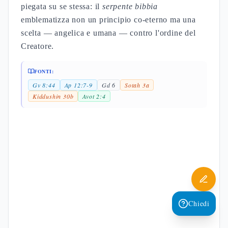
piegata su se stessa: il
serpente bibbia
emblematizza non un principio co-eterno ma una
scelta — angelica e umana — contro l'ordine del
Creatore.
FONTI:
Gv 8:44
Ap 12:7-9
Gd 6
Sotah 3a
Kiddushin 30b
Avot 2:4
Chiedi