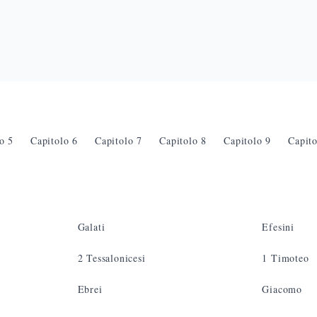
lo
5
Capitolo
6
Capitolo
7
Capitolo
8
Capitolo
9
Capit
Galati
Efesini
2 Tessalonicesi
1 Timoteo
Ebrei
Giacomo