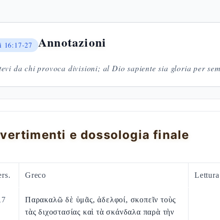
Annotazioni
i
16:17-27
evi da chi provoca divisioni; al Dio sapiente sia gloria per se
vertimenti e dossologia finale
rs.
Greco
Lettur
17
Παρακαλῶ δὲ ὑμᾶς, ἀδελφοί, σκοπεῖν τοὺς
τὰς διχοστασίας καὶ τὰ σκάνδαλα παρὰ τὴν