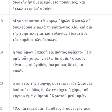
διδαχὴν ἣν ὑμεῖς ἐμάθετε ποιοῦντας, καὶ
⸀ἐκκλίνετε ἀπ’ αὐτῶν·
18
οἱ γὰρ τοιοῦτοι τῷ κυρίῳ ⸀ἡμῶν Χριστῷ οὐ
δουλεύουσιν ἀλλὰ τῇ ἑαυτῶν κοιλίᾳ, καὶ διὰ
τῆς χρηστολογίας καὶ εὐλογίας ἐξαπατῶσι
τὰς καρδίας τῶν ἀκάκων.
19
ἡ γὰρ ὑμῶν ὑπακοὴ εἰς πάντας ἀφίκετο· ⸂ἐφ’
ὑμῖν οὖν χαίρω⸃, θέλω δὲ ὑμᾶς ⸀σοφοὺς
εἶναι εἰς τὸ ἀγαθόν, ἀκεραίους δὲ εἰς τὸ
κακόν.
20
ὁ δὲ θεὸς τῆς εἰρήνης συντρίψει τὸν Σατανᾶν
ὑπὸ τοὺς πόδας ὑμῶν ἐν τάχει. ἡ χάρις τοῦ
κυρίου ἡμῶν Ἰησοῦ ⸀Χριστοῦ μεθ’ ὑμῶν.
21
⸀Ἀσπάζεται ὑμᾶς Τιμόθεος ὁ συνεργός μου,