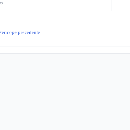
27
Pericope precedente