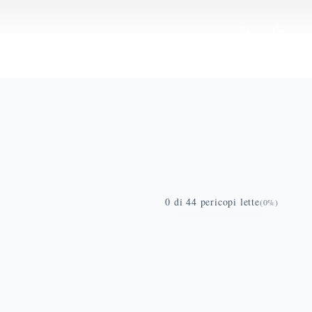
0
di
44
pericopi lette
(
0
%)