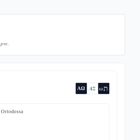
mpre.
ת
AZ
ω
ΑΩ
a Ortodossa