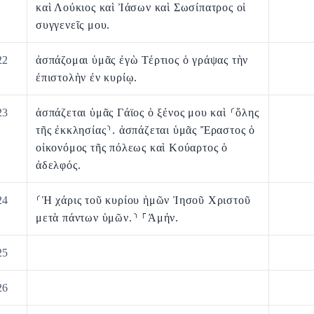
καὶ Λούκιος καὶ Ἰάσων καὶ Σωσίπατρος οἱ
συγγενεῖς μου.
22
ἀσπάζομαι ὑμᾶς ἐγὼ Τέρτιος ὁ γράψας τὴν
ἐπιστολὴν ἐν κυρίῳ.
23
ἀσπάζεται ὑμᾶς Γάϊος ὁ ξένος μου καὶ ⸂ὅλης
τῆς ἐκκλησίας⸃. ἀσπάζεται ὑμᾶς Ἔραστος ὁ
οἰκονόμος τῆς πόλεως καὶ Κούαρτος ὁ
ἀδελφός.
24
⸂Ἡ χάρις τοῦ κυρίου ἡμῶν Ἰησοῦ Χριστοῦ
μετὰ πάντων ὑμῶν.⸃ ⸀Ἀμήν.
25
26