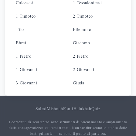
Colossesi
1 Tessalonicesi
1 Timoteo
2 Timoteo
Tito
Filemone
Ebrei
Giacomo
1 Pietro
2 Pietro
1 Giovanni
2 Giovanni
3 Giovanni
Giuda
Salmi
Mishnah
Fonti
Halakhah
Quiz
I contenuti di TeoCentro sono strumenti di orientamento e ampliamento
della consapevolezza sui temi trattati. Non sostituiscono lo studio delle
fonti primarie — ne sono il punto di partenza.