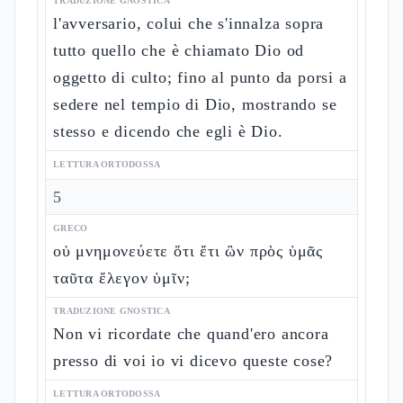
TRADUZIONE GNOSTICA
l'avversario, colui che s'innalza sopra
tutto quello che è chiamato Dio od
oggetto di culto; fino al punto da porsi a
sedere nel tempio di Dio, mostrando se
stesso e dicendo che egli è Dio.
LETTURA ORTODOSSA
5
GRECO
οὐ μνημονεύετε ὅτι ἔτι ὢν πρὸς ὑμᾶς
ταῦτα ἔλεγον ὑμῖν;
TRADUZIONE GNOSTICA
Non vi ricordate che quand'ero ancora
presso di voi io vi dicevo queste cose?
LETTURA ORTODOSSA