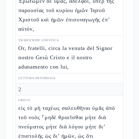
Ἐρωτῶμεν δὲ ὑμᾶς, ἀδελφοί, ὑπὲρ τῆς
παρουσίας τοῦ κυρίου ἡμῶν Ἰησοῦ
Χριστοῦ καὶ ἡμῶν ἐπισυναγωγῆς ἐπ’
αὐτόν,
TRADUZIONE GNOSTICA
Or, fratelli, circa la venuta del Signor
nostro Gesù Cristo e il nostro
adunamento con lui,
LETTURA ORTODOSSA
2
GRECO
εἰς τὸ μὴ ταχέως σαλευθῆναι ὑμᾶς ἀπὸ
τοῦ νοὸς ⸀μηδὲ θροεῖσθαι μήτε διὰ
πνεύματος μήτε διὰ λόγου μήτε δι’
ἐπιστολῆς ὡς δι’ ἡμῶν, ὡς ὅτι