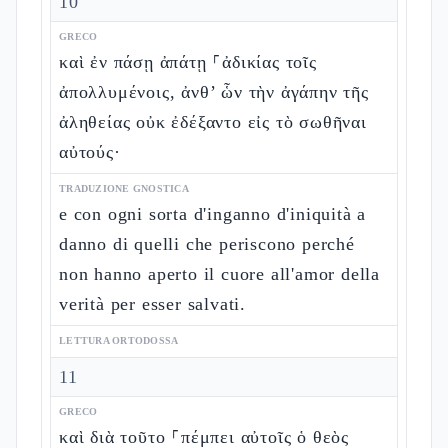
10
GRECO
καὶ ἐν πάσῃ ἀπάτῃ ⸀ἀδικίας τοῖς
ἀπολλυμένοις, ἀνθ’ ὧν τὴν ἀγάπην τῆς
ἀληθείας οὐκ ἐδέξαντο εἰς τὸ σωθῆναι
αὐτούς·
TRADUZIONE GNOSTICA
e con ogni sorta d'inganno d'iniquità a
danno di quelli che periscono perché
non hanno aperto il cuore all'amor della
verità per esser salvati.
LETTURA ORTODOSSA
11
GRECO
καὶ διὰ τοῦτο ⸀πέμπει αὐτοῖς ὁ θεὸς