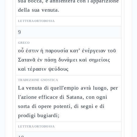
sua bocca, e annienterà con l'apparizione
della sua venuta.
LETTURA ORTODOSSA
9
GRECO
οὗ ἐστιν ἡ παρουσία κατ’ ἐνέργειαν τοῦ
Σατανᾶ ἐν πάσῃ δυνάμει καὶ σημείοις
καὶ τέρασιν ψεύδους
TRADUZIONE GNOSTICA
La venuta di quell'empio avrà luogo, per
l'azione efficace di Satana, con ogni
sorta di opere potenti, di segni e di
prodigi bugiardi;
LETTURA ORTODOSSA