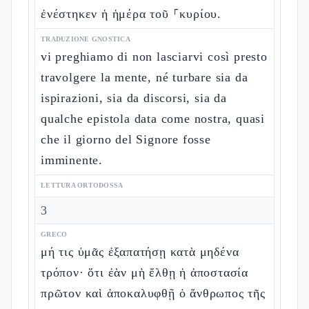
ἐνέστηκεν ἡ ἡμέρα τοῦ ⸀κυρίου.
TRADUZIONE GNOSTICA
vi preghiamo di non lasciarvi così presto
travolgere la mente, né turbare sia da
ispirazioni, sia da discorsi, sia da
qualche epistola data come nostra, quasi
che il giorno del Signore fosse
imminente.
LETTURA ORTODOSSA
3
GRECO
μή τις ὑμᾶς ἐξαπατήσῃ κατὰ μηδένα
τρόπον· ὅτι ἐὰν μὴ ἔλθῃ ἡ ἀποστασία
πρῶτον καὶ ἀποκαλυφθῇ ὁ ἄνθρωπος τῆς