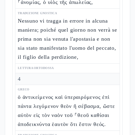
⸀ἀνομίας, ὁ υἱὸς τῆς ἀπωλείας,
TRADUZIONE GNOSTICA
Nessuno vi tragga in errore in alcuna
maniera; poiché quel giorno non verrà se
prima non sia venuta l'apostasia e non
sia stato manifestato l'uomo del peccato,
il figlio della perdizione,
LETTURA ORTODOSSA
4
GRECO
ὁ ἀντικείμενος καὶ ὑπεραιρόμενος ἐπὶ
πάντα λεγόμενον θεὸν ἢ σέβασμα, ὥστε
αὐτὸν εἰς τὸν ναὸν τοῦ ⸀θεοῦ καθίσαι
ἀποδεικνύντα ἑαυτὸν ὅτι ἔστιν θεός.