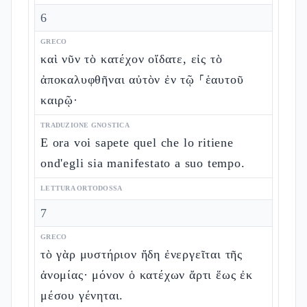
6
GRECO
καὶ νῦν τὸ κατέχον οἴδατε, εἰς τὸ
ἀποκαλυφθῆναι αὐτὸν ἐν τῷ ⸀ἑαυτοῦ
καιρῷ·
TRADUZIONE GNOSTICA
E ora voi sapete quel che lo ritiene
ond'egli sia manifestato a suo tempo.
LETTURA ORTODOSSA
7
GRECO
τὸ γὰρ μυστήριον ἤδη ἐνεργεῖται τῆς
ἀνομίας· μόνον ὁ κατέχων ἄρτι ἕως ἐκ
μέσου γένηται.