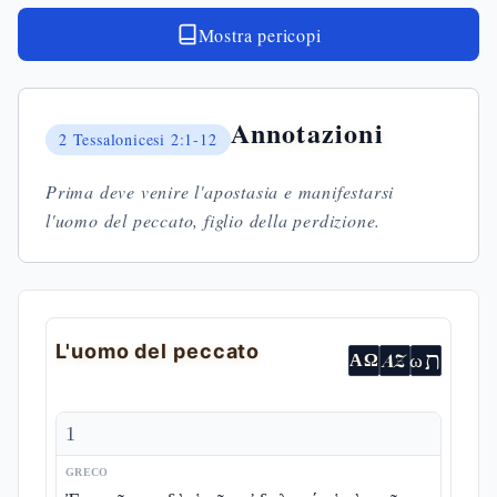
Mostra pericopi
Annotazioni
2 Tessalonicesi
2:1-12
Prima deve venire l'apostasia e manifestarsi
l'uomo del peccato, figlio della perdizione.
L'uomo del peccato
ת
AZ
ω
ΑΩ
1
GRECO