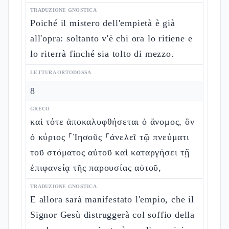
TRADUZIONE GNOSTICA
Poiché il mistero dell'empietà è già
all'opra: soltanto v'è chi ora lo ritiene e
lo riterrà finché sia tolto di mezzo.
LETTURA ORTODOSSA
8
GRECO
καὶ τότε ἀποκαλυφθήσεται ὁ ἄνομος, ὃν
ὁ κύριος ⸀Ἰησοῦς ⸀ἀνελεῖ τῷ πνεύματι
τοῦ στόματος αὐτοῦ καὶ καταργήσει τῇ
ἐπιφανείᾳ τῆς παρουσίας αὐτοῦ,
TRADUZIONE GNOSTICA
E allora sarà manifestato l'empio, che il
Signor Gesù distruggerà col soffio della