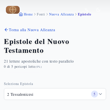
Vai al contenuto principale
Epistole
Home
Fonti
Nuova Alleanza
Torna alla Nuova Alleanza
Epistole del Nuovo
Testamento
21 lettere apostoliche con testo parallelo
0
di
5
pericopi lette
(
0
%)
Seleziona Epistola
2 Tessalonicesi
5