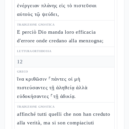
ἐνέργειαν πλάνης εἰς τὸ πιστεῦσαι
αὐτοὺς τῷ ψεύδει,
TRADUZIONE GNOSTICA
E perciò Dio manda loro efficacia
d'errore onde credano alla menzogna;
LETTURA ORTODOSSA
12
GRECO
ἵνα κριθῶσιν ⸀πάντες οἱ μὴ
πιστεύσαντες τῇ ἀληθείᾳ ἀλλὰ
εὐδοκήσαντες ⸀τῇ ἀδικίᾳ.
TRADUZIONE GNOSTICA
affinché tutti quelli che non han creduto
alla verità, ma si son compiaciuti