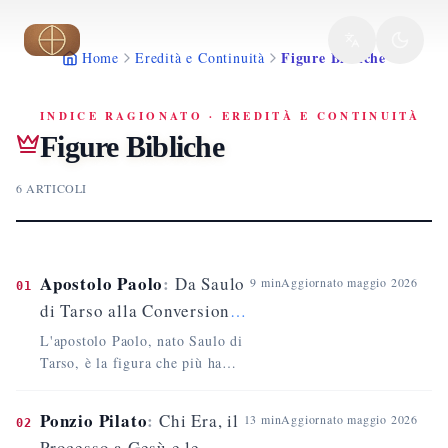
Vai al contenuto principale
Figure Bibliche
Home
Eredità e Continuità
INDICE RAGIONATO
·
EREDITÀ E CONTINUITÀ
Figure Bibliche
6
ARTICOLI
Apostolo Paolo
:
Da Saulo
9
min
Aggiornato
maggio 2026
01
di Tarso alla Conversione
di Damasco e al Martirio
L'apostolo Paolo, nato Saulo di
Tarso, è la figura che più ha
plasmato la teologia cristiana
primitiva. Fariseo formatosi a
Ponzio Pilato
:
Chi Era, il
13
min
Aggiornato
maggio 2026
02
Gerusalemme alla scuola di
Processo a Gesù e le