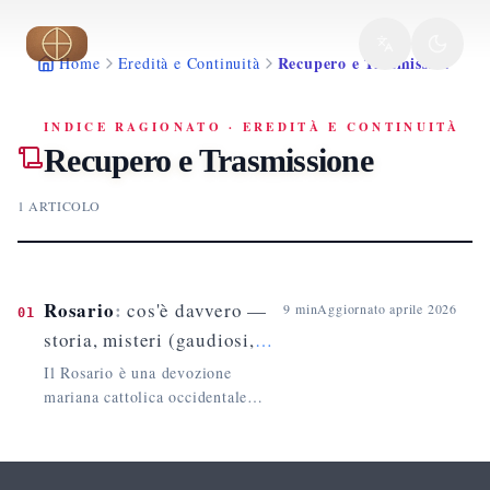
Vai al contenuto principale
Recupero e Trasmissione
Home
Eredità e Continuità
INDICE RAGIONATO
·
EREDITÀ E CONTINUITÀ
Recupero e Trasmissione
1
ARTICOLO
Rosario
:
cos'è davvero —
9
min
Aggiornato
aprile 2026
01
storia, misteri (gaudiosi,
dolorosi, gloriosi,
Il Rosario è una devozione
luminosi), posizione
mariana cattolica occidentale
sviluppatasi tra IX-XX sec., non
ortodossa
una preghiera di origine
apostolica. Nasce come Salterium