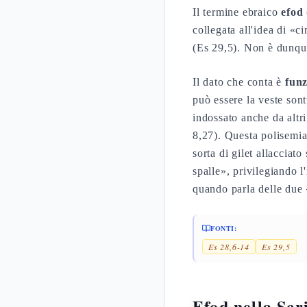
Il termine ebraico
efod
(אֵפוֹד) indica un indumento, ma la sua etimo
collegata all'idea di «ci
(Es 29,5). Non è dunqu
Il dato che conta è
funz
può essere la veste son
indossato anche da altr
8,27). Questa polisemia 
sorta di gilet allacciato
spalle», privilegiando l
quando parla delle due 
FONTI:
Es 28,6-14
Es 29,5
Efod nella Scr