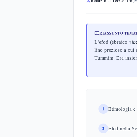
Redazione TeoCentro
(M
RIASSUNTO TEMA
L'efod (ebraico אֵפוֹד) è una veste cultuale del sommo sacerdote descritta in Esodo 28: un indumento di
lino prezioso a cui 
Tummim. Era insieme
1
Etimologia e
2
Efod nella Sc