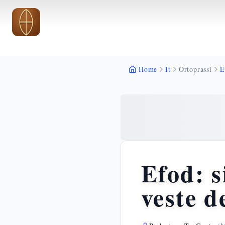
Vai al contenuto principale
Vai al contenuto principale
Home
It
Ortoprassi
E
Efod: s
veste d