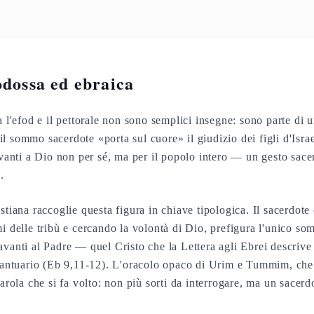
odossa ed ebraica
a l'efod e il pettorale non sono semplici insegne: sono parte di 
il sommo sacerdote «porta sul cuore» il giudizio dei figli d'Isra
avanti a Dio non per sé, ma per il popolo intero — un gesto sace
.
stiana raccoglie questa figura in chiave tipologica. Il sacerdote 
mi delle tribù e cercando la volontà di Dio, prefigura l'unico s
avanti al Padre — quel Cristo che la Lettera agli Ebrei descriv
 santuario (Eb 9,11-12). L'oracolo opaco di Urim e Tummim, che 
Parola che si fa volto: non più sorti da interrogare, ma un sacer