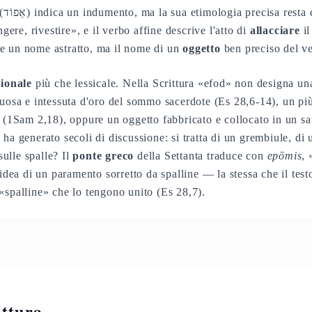
logia precisa resta discussa: la radice è
ngere, rivestire», e il verbo affine descrive l'atto di
allacciare
il
e un nome astratto, ma il nome di un
oggetto
ben preciso del ve
ionale
più che lessicale. Nella Scrittura «efod» non designa una
tuosa e intessuta d'oro del sommo sacerdote (Es 28,6-14), un p
i (1Sam 2,18), oppure un oggetto fabbricato e collocato in un sa
ha generato secoli di discussione: si tratta di un grembiule, di 
 sulle spalle? Il
ponte greco
della Settanta traduce con
epōmis
, 
'idea di un paramento sorretto da spalline — la stessa che il tes
«spalline» che lo tengono unito (Es 28,7).
ittura