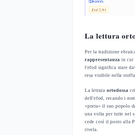
FONTI:
Esd 2,63
La lettura ort
Per la tradizione ebraic
rappresentanza
in cui 
l'efod significa stare d
resa visibile nella stoffa
La lettura
ortodossa
cri
dell'efod, recando i no
«porta» il suo popolo d
una volta per tutte nel
cede così il posto alla 
rivela.