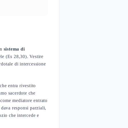
un
sistema di
ele (Es 28,30). Vestire
rdotale di intercessione
che entra rivestito
ommo sacerdote che
e come mediatore entrato
dava responsi parziali,
dozio che intercede e