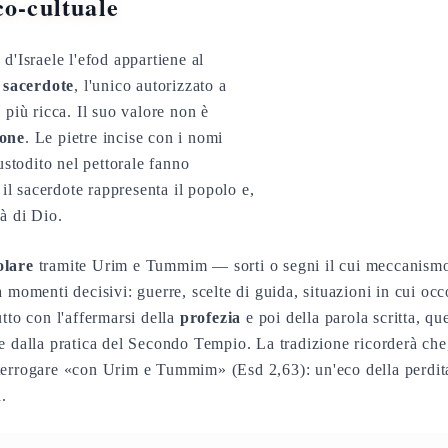
co-cultuale
d'Israele l'efod appartiene al
sacerdote
, l'unico autorizzato a
 più ricca. Il suo valore non è
one
. Le pietre incise con i nomi
custodito nel pettorale fanno
i il sacerdote rappresenta il popolo e,
à di Dio.
olare
tramite Urim e Tummim — sorti o segni il cui meccanismo 
 momenti decisivi: guerre, scelte di guida, situazioni in cui oc
tto con l'affermarsi della
profezia
e poi della parola scritta, qu
 dalla pratica del Secondo Tempio. La tradizione ricorderà che, 
terrogare «con Urim e Tummim» (Esd 2,63): un'eco della perdit
d.