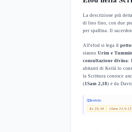
La descrizione più dett
di lino fino, con due pi
per spallina. Il sacerdo
All'efod si lega il
petto
stanno
Urim e Tummi
consultazione divina
: 
abitanti di Keilà lo co
la Scrittura conosce anc
(
1Sam 2,18
) e da Davi
FONTI:
Es 28,30
1Sam 23,9-12