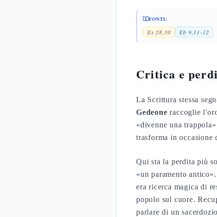
FONTI:
Es 28,30
Eb 9,11-12
Critica e perd
La Scrittura stessa segn
Gedeone
raccoglie l'oro
«divenne una trappola» p
trasforma in occasione
Qui sta la perdita più s
«un paramento antico». 
era ricerca magica di r
popolo sul cuore. Recup
parlare di un sacerdoz