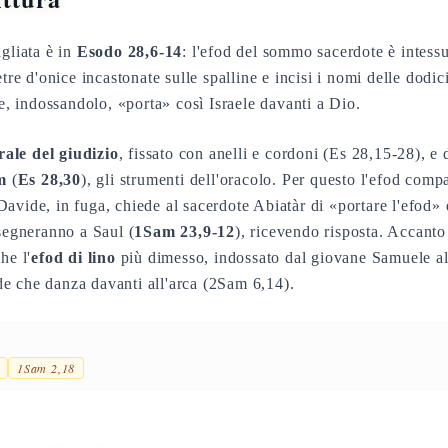
agliata è in
Esodo 28,6-14
: l'efod del sommo sacerdote è intessu
etre d'onice incastonate sulle spalline e incisi i nomi delle dodic
te, indossandolo, «porta» così Israele davanti a Dio.
rale del giudizio
, fissato con anelli e cordoni (Es 28,15-28), e d
m
(
Es 28,30
), gli strumenti dell'oracolo. Per questo l'efod comp
Davide, in fuga, chiede al sacerdote Abiatàr di «portare l'efod»
nsegneranno a Saul (
1Sam 23,9-12
), ricevendo risposta. Accanto
he l'
efod di lino
più dimesso, indossato dal giovane Samuele al 
de che danza davanti all'arca (2Sam 6,14).
1Sam 2,18