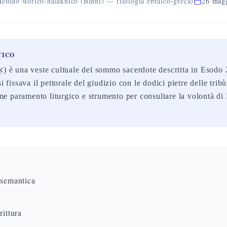
etodo storico-halakhico (Binni) — filologia ebraico-greca)
26 mag
TICO
si fissava il pettorale del giudizio con le dodici pietre delle trib
 paramento liturgico e strumento per consultare la volontà di
 semantica
rittura