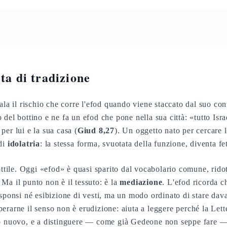
ita di tradizione
ala il rischio che corre l'efod quando viene staccato dal suo con
 del bottino e ne fa un efod che pone nella sua città: «tutto Israe
er lui e la sua casa (
Giud 8,27
). Un oggetto nato per cercare l
 di
idolatria
: la stessa forma, svuotata della funzione, diventa fe
ottile. Oggi «efod» è quasi sparito dal vocabolario comune, ridot
Ma il punto non è il tessuto: è la
mediazione
. L'efod ricorda ch
esponsi né esibizione di vesti, ma un modo ordinato di stare dava
erarne il senso non è erudizione: aiuta a leggere perché la Lett
io nuovo, e a distinguere — come già Gedeone non seppe fare — 