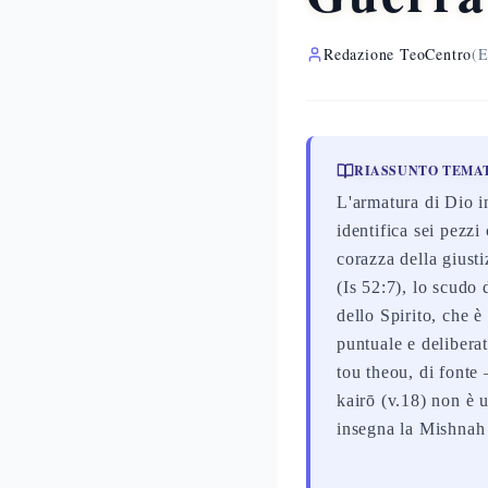
Redazione TeoCentro
(E
RIASSUNTO TEMA
L'armatura di Dio i
identifica sei pezzi
corazza della giust
(Is 52:7), lo scudo 
dello Spirito, che 
puntuale e delibera
tou theou, di fonte 
kairō (v.18) non è 
insegna la Mishnah 