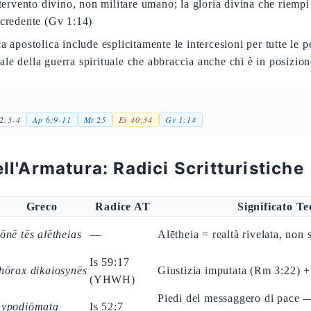
rvento divino, non militare umano; la gloria divina che riempì
 credente (Gv 1:14)
ca apostolica include esplicitamente le intercesioni per tutte le
le della guerra spirituale che abbraccia anche chi è in posizion
2:3-4
Ap 6:9-11
Mt 25
Es 40:34
Gv 1:14
ell'Armatura: Radici Scritturistiche
Greco
Radice AT
Significato Te
ōnē tēs alētheias
—
Alētheia = realtà rivelata, non
Is 59:17
thōrax dikaiosynēs
Giustizia imputata (Rm 3:22) +
(YHWH)
Piedi del messaggero di pace 
hypodiōmata
Is 52:7