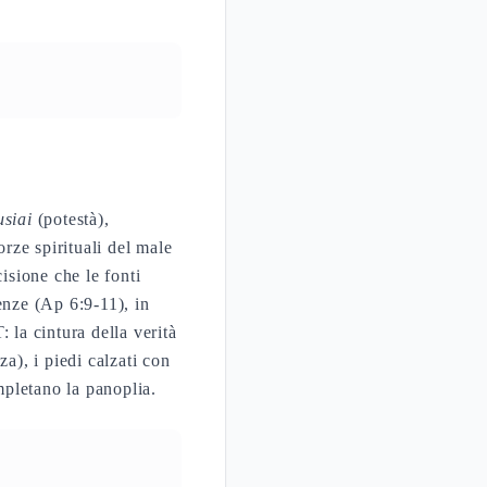
usiai
(potestà),
orze spirituali del male
isione che le fonti
enze (Ap 6:9-11), in
 la cintura della verità
a), i piedi calzati con
mpletano la panoplia.