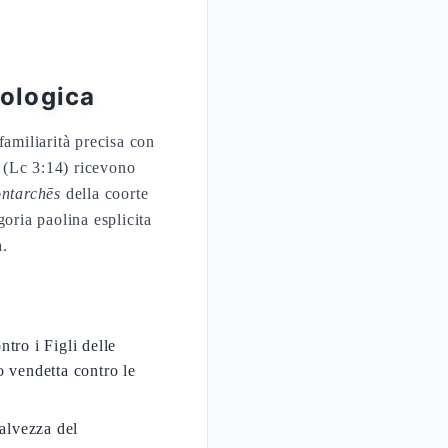
ologica
familiarità precisa con
e (Lc 3:14) ricevono
ontarchēs
della coorte
goria paolina esplicita
a.
tro i Figli delle
o vendetta contro le
alvezza del