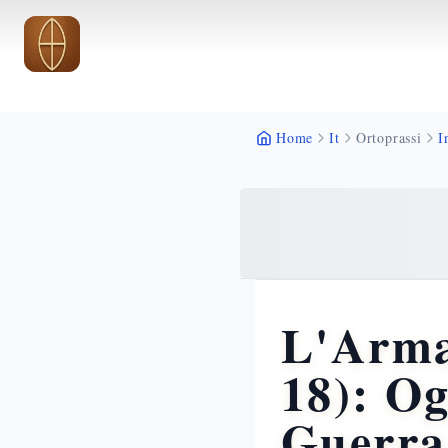
Vai al contenuto principale
Vai al contenuto principale
Home
It
Ortoprassi
I
L'Armat
18): Og
Guerra