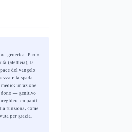
ora generica. Paolo
ità (alētheia), la
 pace del vangelo
lvezza e la spada
o medio: un'azione
me dono — genitivo
 preghiera en panti
plia funziona, come
vuta per grazia.