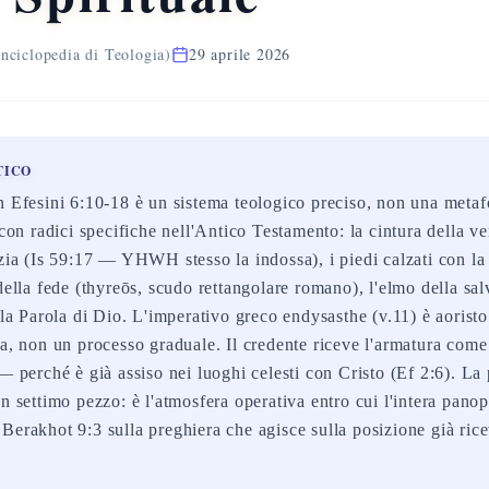
nciclopedia di Teologia)
29 aprile 2026
TICO
n Efesini 6:10-18 è un sistema teologico preciso, non una metaf
 con radici specifiche nell'Antico Testamento: la cintura della ver
izia (Is 59:17 — YHWH stesso la indossa), i piedi calzati con la
della fede (thyreōs, scudo rettangolare romano), l'elmo della sa
è la Parola di Dio. L'imperativo greco endysasthe (v.11) è aorist
ta, non un processo graduale. Il credente riceve l'armatura co
— perché è già assiso nei luoghi celesti con Cristo (Ef 2:6). La
un settimo pezzo: è l'atmosfera operativa entro cui l'intera pano
Berakhot 9:3 sulla preghiera che agisce sulla posizione già rice