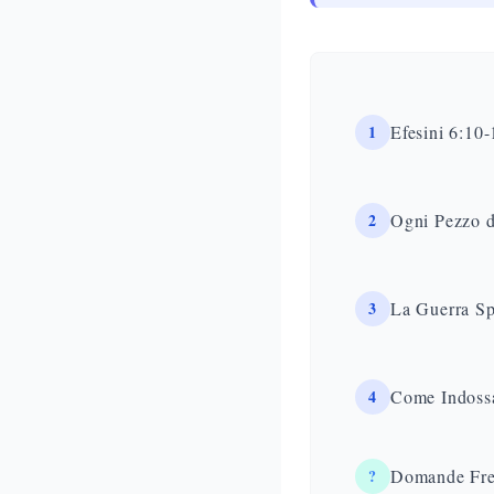
1
Efesini 6:10-
2
Ogni Pezzo d
3
La Guerra Sp
4
Come Indossa
?
Domande Fre