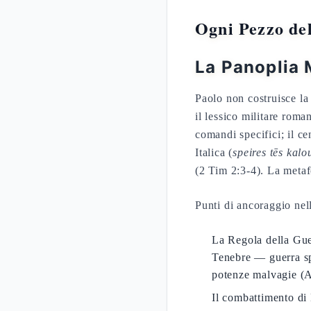
Ogni Pezzo de
La Panoplia 
Paolo non costruisce la
il lessico militare roma
comandi specifici; il c
Italica (
speires tēs kalo
(2 Tim 2:3-4). La metaf
Punti di ancoraggio nell
La Regola della Guer
Tenebre — guerra spi
potenze malvagie (A
Il combattimento di 