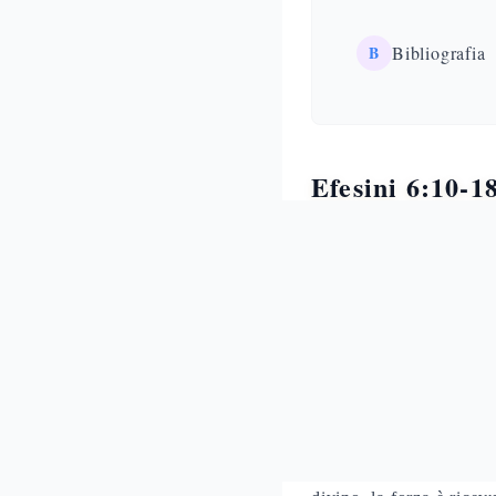
B
Bibliografia
Efesini 6:10-1
La Panoplia 
Efesini 6:10-18 costitui
da prigione (Ef 3:1), os
panoplia
in categoria t
L'imperativo greco
end
processo graduale. Il c
spirituale autoprodotta