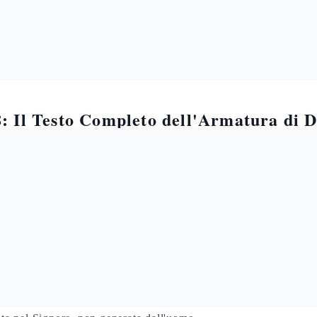
8: Il Testo Completo dell'Armatura di D
Divina: Grammatica e Lessico
sce il testo fondamentale della teologia paolina della
guerra spi
serva quotidianamente i soldati romani della guardia pretoriana 
eologica.
ysasthe
(v.11) è aoristo medio imperativo: un'azione puntuale, d
ristiano si riveste dell'armatura — «di Dio» (genitivo
tou theou
)
, ma come dono ricevuto. Il v.10 lo chiarisce con
endunamousthe