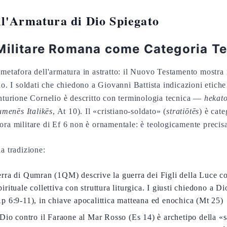
ll'Armatura di Dio Spiegato
Militare Romana come Categoria Te
 metafora dell'armatura in astratto: il Nuovo Testamento mostra 
no. I soldati che chiedono a Giovanni Battista indicazioni etich
enturione Cornelio è descritto con terminologia tecnica —
hekat
umenēs Italikēs
, At 10). Il «cristiano-soldato» (
stratiōtēs
) è cate
ora militare di Ef 6 non è ornamentale: è teologicamente precis
a tradizione:
ra di Qumran (1QM) descrive la guerra dei Figli della Luce con
rituale collettiva con struttura liturgica. I giusti chiedono a Di
p 6:9-11), in chiave apocalittica matteana ed enochica (Mt 25)
Dio contro il Faraone al Mar Rosso (Es 14) è archetipo della «s