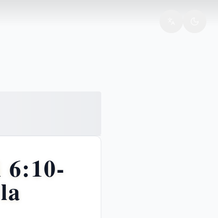
 6:10-
la