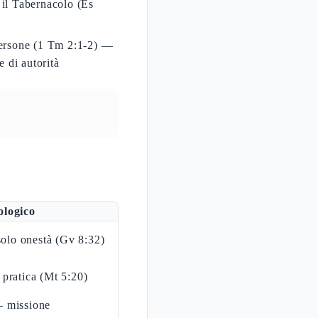
 il Tabernacolo (Es
 persone (1 Tm 2:1-2) —
e di autorità
ologico
 solo onestà (Gv 8:32)
 pratica (Mt 5:20)
— missione