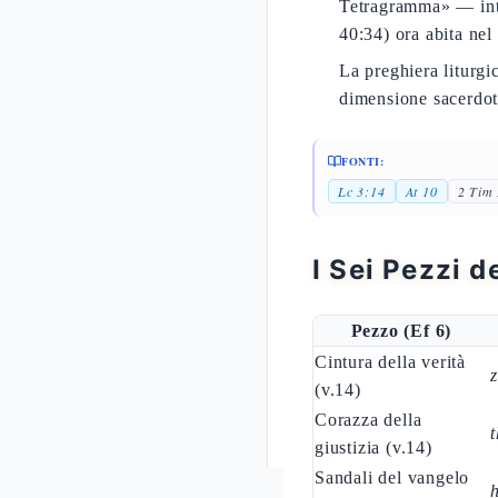
Tetragramma» — inte
40:34) ora abita nel
La preghiera liturgi
dimensione sacerdota
FONTI:
Lc 3:14
At 10
2 Tim 
I Sei Pezzi d
Pezzo (Ef 6)
Cintura della verità
z
(v.14)
Corazza della
giustizia (v.14)
Sandali del vangelo