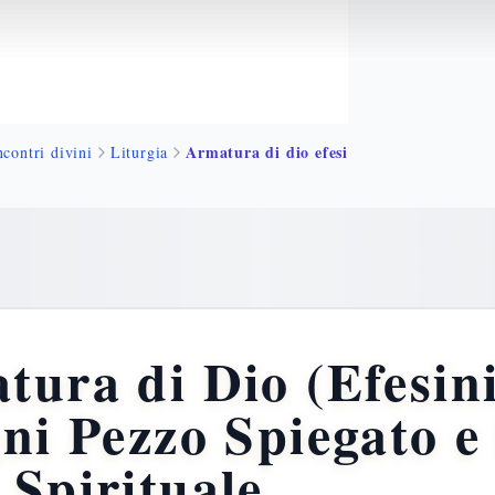
Armatura di dio efesini 6 guerra spirituale
ncontri divini
Liturgia
ura di Dio (Efesini
ni Pezzo Spiegato e 
 Spirituale