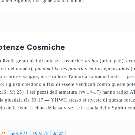
vuta nel Signore, non generata dall'uomo.
Potenze Cosmiche
ro livelli gerarchici di potenze cosmiche:
archai
(principati),
exo
ori del mondo),
pneumatika tes ponerias en tois epouraniois
(f
Non carne e sangue, ma strutture d'autorità soprannaturali — prec
o: i giusti chiedono a Dio di essere vendicati contro queste pot
6; Mt 25). I sei pezzi dell'armatura (vv.14-17) hanno radici AT:
lla giustizia (Is 59:17 — YHWH stesso si riveste di questa corazz
udo della fede. L'elmo della salvezza e la spada dello Spirito co
9:17
Ap 6:9-11
Mt 10:16
Mt 25