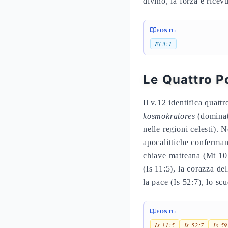
divino, la forza è rice
FONTI:
Ef 3:1
Le Quattro 
Il v.12 identifica quatt
kosmokratores
(dominat
nelle regioni celesti). 
apocalittiche conferman
chiave matteana (Mt 10:1
(Is 11:5), la corazza de
la pace (Is 52:7), lo sc
FONTI:
Is 11:5
Is 52:7
Is 5