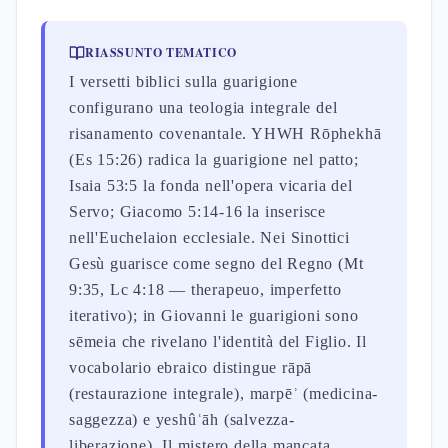
RIASSUNTO TEMATICO
I versetti biblici sulla guarigione
configurano una teologia integrale del
risanamento covenantale. YHWH Rōphekhā
(Es 15:26) radica la guarigione nel patto;
Isaia 53:5 la fonda nell'opera vicaria del
Servo; Giacomo 5:14-16 la inserisce
nell'Euchelaion ecclesiale. Nei Sinottici
Gesù guarisce come segno del Regno (Mt
9:35, Lc 4:18 — therapeuo, imperfetto
iterativo); in Giovanni le guarigioni sono
sēmeia che rivelano l'identità del Figlio. Il
vocabolario ebraico distingue rāpā
(restaurazione integrale), marpēʾ (medicina-
saggezza) e yeshûʿāh (salvezza-
liberazione). Il mistero della mancata