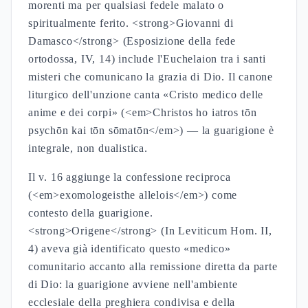
morenti ma per qualsiasi fedele malato o
spiritualmente ferito. <strong>Giovanni di
Damasco</strong> (Esposizione della fede
ortodossa, IV, 14) include l'Euchelaion tra i santi
misteri che comunicano la grazia di Dio. Il canone
liturgico dell'unzione canta «Cristo medico delle
anime e dei corpi» (<em>Christos ho iatros tōn
psychōn kai tōn sōmatōn</em>) — la guarigione è
integrale, non dualistica.
Il v. 16 aggiunge la confessione reciproca
(<em>exomologeisthe allelois</em>) come
contesto della guarigione.
<strong>Origene</strong> (In Leviticum Hom. II,
4) aveva già identificato questo «medico»
comunitario accanto alla remissione diretta da parte
di Dio: la guarigione avviene nell'ambiente
ecclesiale della preghiera condivisa e della