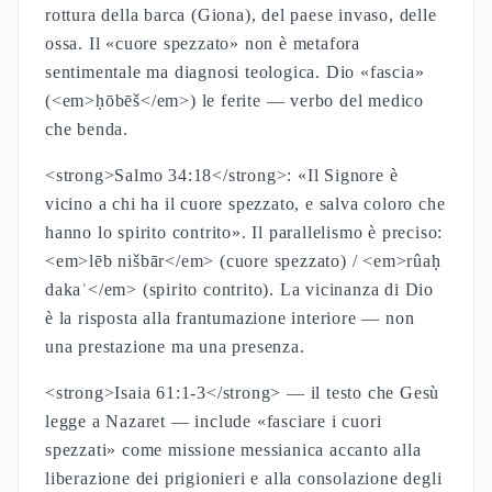
rottura della barca (Giona), del paese invaso, delle
ossa. Il «cuore spezzato» non è metafora
sentimentale ma diagnosi teologica. Dio «fascia»
(<em>ḥōbēš</em>) le ferite — verbo del medico
che benda.
<strong>Salmo 34:18</strong>: «Il Signore è
vicino a chi ha il cuore spezzato, e salva coloro che
hanno lo spirito contrito». Il parallelismo è preciso:
<em>lēb nišbār</em> (cuore spezzato) / <em>rûaḥ
dakaʾ</em> (spirito contrito). La vicinanza di Dio
è la risposta alla frantumazione interiore — non
una prestazione ma una presenza.
<strong>Isaia 61:1-3</strong> — il testo che Gesù
legge a Nazaret — include «fasciare i cuori
spezzati» come missione messianica accanto alla
liberazione dei prigionieri e alla consolazione degli