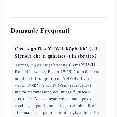
Domande Frequenti
Cosa significa YHWH Rōphekhā («Il
Signore che ti guarisce») in ebraico?
<strong>יְהוָה רֹפְאֶךָ</strong> (<em>YHWH
Rōphekhā</em>, Esodo 15:26) è uno dei sette
nomi divini composti con YHWH. Il verbo
<strong>רָפָא</strong> (<em>rāpā</em>)
indica restaurazione dell'integrità fisica e
spirituale. Nel contesto covenantale post-
esodico, la guarigione è legata all'obbedienza
ai comandi del patto — non magia automatica