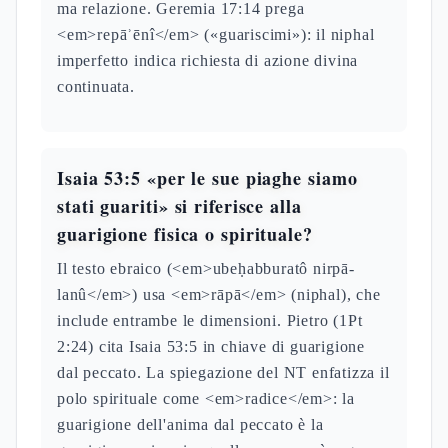
ma relazione. Geremia 17:14 prega
<em>repāʾēnî</em> («guariscimi»): il niphal
imperfetto indica richiesta di azione divina
continuata.
Isaia 53:5 «per le sue piaghe siamo
stati guariti» si riferisce alla
guarigione fisica o spirituale?
Il testo ebraico (<em>ubeḥabburatô nirpā-
lanû</em>) usa <em>rāpā</em> (niphal), che
include entrambe le dimensioni. Pietro (1Pt
2:24) cita Isaia 53:5 in chiave di guarigione
dal peccato. La spiegazione del NT enfatizza il
polo spirituale come <em>radice</em>: la
guarigione dell'anima dal peccato è la