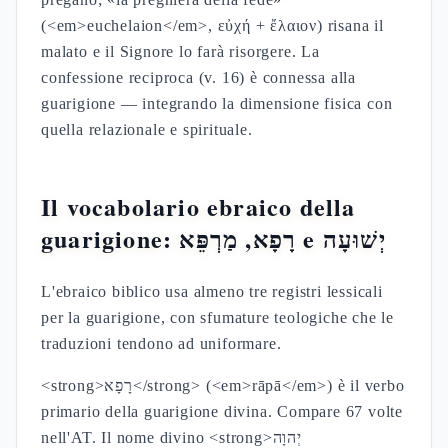
(<em>euchelaion</em>, εὐχή + ἔλαιον) risana il
malato e il Signore lo farà risorgere. La
confessione reciproca (v. 16) è connessa alla
guarigione — integrando la dimensione fisica con
quella relazionale e spirituale.
Il vocabolario ebraico della
guarigione: רָפָא, מַרְפֵּא e יְשׁוּעָה
L'ebraico biblico usa almeno tre registri lessicali
per la guarigione, con sfumature teologiche che le
traduzioni tendono ad uniformare.
<strong>רָפָא</strong> (<em>rāpā</em>) è il verbo
primario della guarigione divina. Compare 67 volte
nell'AT. Il nome divino <strong>יְהוָה