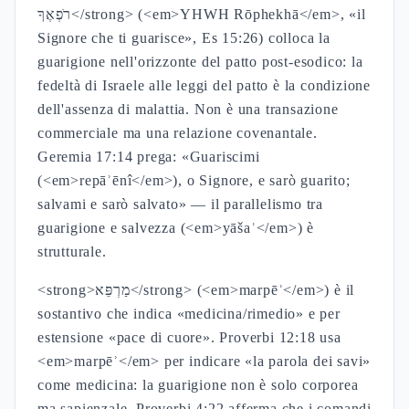
רֹפְאֶךָ</strong> (<em>YHWH Rōphekhā</em>, «il
Signore che ti guarisce», Es 15:26) colloca la
guarigione nell'orizzonte del patto post-esodico: la
fedeltà di Israele alle leggi del patto è la condizione
dell'assenza di malattia. Non è una transazione
commerciale ma una relazione covenantale.
Geremia 17:14 prega: «Guariscimi
(<em>repāʾēnî</em>), o Signore, e sarò guarito;
salvami e sarò salvato» — il parallelismo tra
guarigione e salvezza (<em>yāšaʿ</em>) è
strutturale.
<strong>מַרְפֵּא</strong> (<em>marpēʾ</em>) è il
sostantivo che indica «medicina/rimedio» e per
estensione «pace di cuore». Proverbi 12:18 usa
<em>marpēʾ</em> per indicare «la parola dei savi»
come medicina: la guarigione non è solo corporea
ma sapienzale. Proverbi 4:22 afferma che i comandi