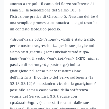
attorno a tre poli: il canto del Servo sofferente di
Isaia 53, la benedizione del Salmo 103, e
l'istruzione pratica di Giacomo 5. Nessuno dei tre è
una semplice promessa automatica — ogni testo ha
un contesto teologico preciso.
<strong>Isaia 53:5</strong>: «Egli è stato trafitto
per le nostre trasgressioni... per le sue piaghe noi
siamo stati guariti» (<em>ubeḥabburatô nirpā-
lanû</em>). Il verbo <em>rāpā</em> (נִרְפָּא, niphal
passivo di <strong>רָפָא</strong>) indica
guarigione nel senso pieno: restaurazione
dell'integrità. Il contesto del Servo sofferente (Is
52:13-53:12) è messianico-vicario: la guarigione è
possibile <em>a causa</em> della sofferenza
vicaria del Servo. La LXX traduce con
ἐμωλωπίσθημεν (siamo stati risanati dalle sue
lividure). Pietro applica esplicitamente il testo alla