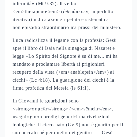
infermità» (Mt 9:35). Il verbo
<em>therapeuo</em> (ἐθεράπευεν, imperfetto
iterativo) indica azione ripetuta e sistematica —
non episodio straordinario ma prassi del ministero.
Luca radicalizza il legame con la profezia: Gesù
apre il libro di Isaia nella sinagoga di Nazaret e
legge «Lo Spirito del Signore è su di me... mi ha
mandato a proclamare libertà ai prigionieri,
recupero della vista (<em>anablepsin</em>) ai
ciechi» (Lc 4:18). La guarigione dei ciechi è la
firma profetica del Messia (Is 61:1).
In Giovanni le guarigioni sono
<strong>σημεῖα</strong> (<em>sēmeia</em>,
«segni»): non prodigi generici ma rivelazioni
teologiche. Il cieco nato (Gv 9) non è guarito per il
suo peccato né per quello dei genitori — Gesù