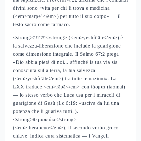
divini sono «vita per chi li trova e medicina
(<em>marpēʾ</em>) per tutto il suo corpo» — il
testo sacro come farmaco.
<strong>יְשׁוּעָה</strong> (<em>yeshûʿāh</em>) è
la salvezza-liberazione che include la guarigione
come dimensione integrale. Il Salmo 67:2 prega
«Dio abbia pietà di noi... affinché la tua via sia
conosciuta sulla terra, la tua salvezza
(<em>yeshûʿāh</em>) tra tutte le nazioni». La
LXX traduce <em>rāpā</em> con ἰάομαι (iaomai)
— lo stesso verbo che Luca usa per i miracoli di
guarigione di Gesù (Lc 6:19: «usciva da lui una
potenza che li guariva tutti»).
<strong>θεραπεύω</strong>
(<em>therapeuo</em>), il secondo verbo greco
chiave, indica cura sistematica — i Vangeli