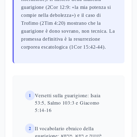
guarigione (2Cor 12:9: «la mia potenza si
compie nella debolezza») e il caso di
Trofimo (2Tim 4:20) mostrano che la
guarigione è dono sovrano, non tecnica. La
promessa definitiva è la resurrezione
corporea escatologica (1Cor 15:42-44).
1
Versetti sulla guarigione: Isaia
53:5, Salmo 103:3 e Giacomo
5:14-16
2
Il vocabolario ebraico della
guarigione: רָפָא, מַרְפֵּא e יְשׁוּעָה