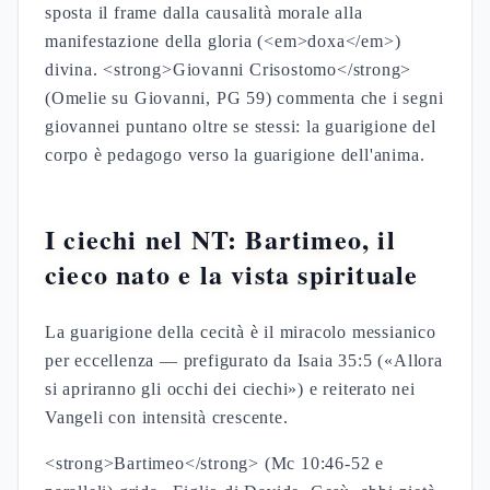
sposta il frame dalla causalità morale alla
manifestazione della gloria (<em>doxa</em>)
divina. <strong>Giovanni Crisostomo</strong>
(Omelie su Giovanni, PG 59) commenta che i segni
giovannei puntano oltre se stessi: la guarigione del
corpo è pedagogo verso la guarigione dell'anima.
I ciechi nel NT: Bartimeo, il
cieco nato e la vista spirituale
La guarigione della cecità è il miracolo messianico
per eccellenza — prefigurato da Isaia 35:5 («Allora
si apriranno gli occhi dei ciechi») e reiterato nei
Vangeli con intensità crescente.
<strong>Bartimeo</strong> (Mc 10:46-52 e