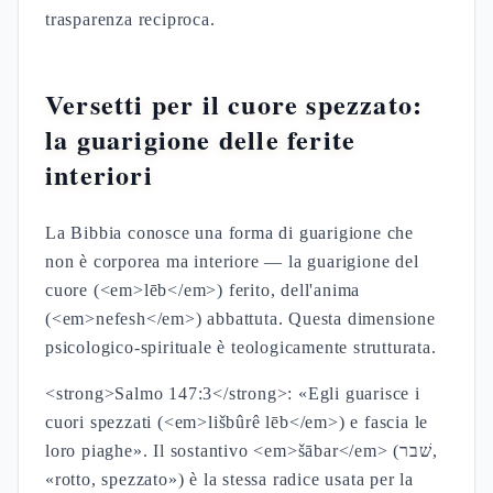
trasparenza reciproca.
Versetti per il cuore spezzato:
la guarigione delle ferite
interiori
La Bibbia conosce una forma di guarigione che
non è corporea ma interiore — la guarigione del
cuore (<em>lēb</em>) ferito, dell'anima
(<em>nefesh</em>) abbattuta. Questa dimensione
psicologico-spirituale è teologicamente strutturata.
<strong>Salmo 147:3</strong>: «Egli guarisce i
cuori spezzati (<em>lišbûrê lēb</em>) e fascia le
loro piaghe». Il sostantivo <em>šābar</em> (שׁבר,
«rotto, spezzato») è la stessa radice usata per la