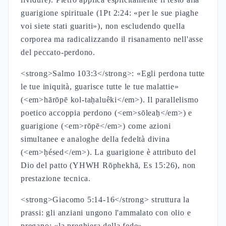
guarigione spirituale (1Pt 2:24: «per le sue piaghe
voi siete stati guariti»), non escludendo quella
corporea ma radicalizzando il risanamento nell'asse
del peccato-perdono.
<strong>Salmo 103:3</strong>: «Egli perdona tutte
le tue iniquità, guarisce tutte le tue malattie»
(<em>hārōpē kol-taḥaluêki</em>). Il parallelismo
poetico accoppia perdono (<em>sōleaḥ</em>) e
guarigione (<em>rōpē</em>) come azioni
simultanee e analoghe della fedeltà divina
(<em>ḥésed</em>). La guarigione è attributo del
Dio del patto (YHWH Rōphekhā, Es 15:26), non
prestazione tecnica.
<strong>Giacomo 5:14-16</strong> struttura la
prassi: gli anziani ungono l'ammalato con olio e
pregano; «la preghiera della fede»