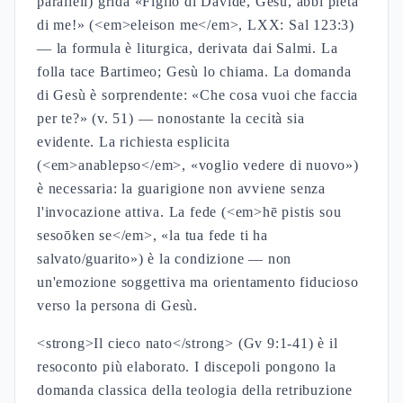
paralleli) grida «Figlio di Davide, Gesù, abbi pietà
di me!» (<em>eleison me</em>, LXX: Sal 123:3)
— la formula è liturgica, derivata dai Salmi. La
folla tace Bartimeo; Gesù lo chiama. La domanda
di Gesù è sorprendente: «Che cosa vuoi che faccia
per te?» (v. 51) — nonostante la cecità sia
evidente. La richiesta esplicita
(<em>anablepso</em>, «voglio vedere di nuovo»)
è necessaria: la guarigione non avviene senza
l'invocazione attiva. La fede (<em>hē pistis sou
sesoōken se</em>, «la tua fede ti ha
salvato/guarito») è la condizione — non
un'emozione soggettiva ma orientamento fiducioso
verso la persona di Gesù.
<strong>Il cieco nato</strong> (Gv 9:1-41) è il
resoconto più elaborato. I discepoli pongono la
domanda classica della teologia della retribuzione