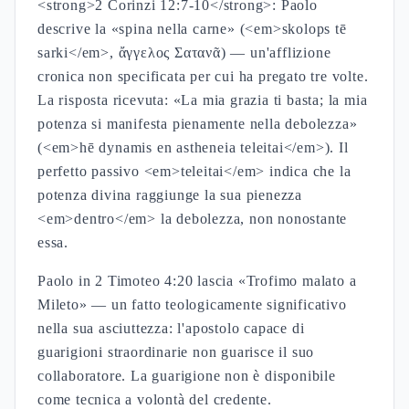
<strong>2 Corinzi 12:7-10</strong>: Paolo
descrive la «spina nella carne» (<em>skolops tē
sarki</em>, ἄγγελος Σατανᾶ) — un'afflizione
cronica non specificata per cui ha pregato tre volte.
La risposta ricevuta: «La mia grazia ti basta; la mia
potenza si manifesta pienamente nella debolezza»
(<em>hē dynamis en astheneia teleitai</em>). Il
perfetto passivo <em>teleitai</em> indica che la
potenza divina raggiunge la sua pienezza
<em>dentro</em> la debolezza, non nonostante
essa.
Paolo in 2 Timoteo 4:20 lascia «Trofimo malato a
Mileto» — un fatto teologicamente significativo
nella sua asciuttezza: l'apostolo capace di
guarigioni straordinarie non guarisce il suo
collaboratore. La guarigione non è disponibile
come tecnica a volontà del credente.