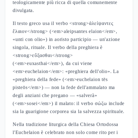
teologicamente più ricca di quella comunemente
divulgata.
Il testo greco usa il verbo <strong>ἀλείψαντες
ἔλαιον</strong> (<em>aleipsantes elaion</em>,
«unti con olio») in aoristo participio — un'azione
singola, rituale. Il verbo della preghiera è
<strong>εὔξασθαι</strong>
(<em>euxasthai</em>), da cui viene
<em>euchelaion</em>: «preghiera dell'olio». La
«preghiera della fede» (<em>euchelaion tēs
pisteōs</em>) — non la fede dell'ammalato ma
degli anziani che pregano — «salverà»
(<em>sosei</em>) il malato: il verbo σώζω include
sia la guarigione corporea sia la salvezza spirituale.
Nella tradizione liturgica della Chiesa Ortodossa
l'Euchelaion è celebrato non solo come rito per i