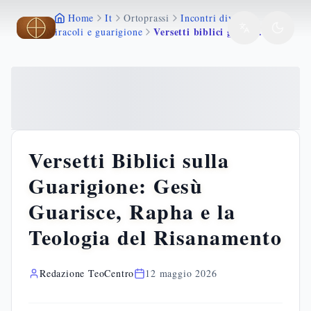
Home
It
Ortoprassi
Incontri divini
Vai al contenuto principale
Vai al contenuto principale
Versetti biblici guarigione gesu guarisce
Miracoli e guarigione
Versetti Biblici sulla
Guarigione: Gesù
Guarisce, Rapha e la
Teologia del Risanamento
Redazione TeoCentro
12 maggio 2026