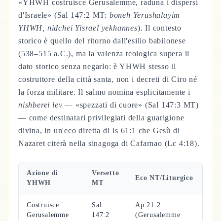
«YHWH costruisce Gerusalemme, raduna i dispersi
d'Israele» (Sal 147:2 MT:
boneh Yerushalayim
YHWH, nidchei Yisrael yekhannes
). Il contesto
storico è quello del ritorno dall'esilio babilonese
(538–515 a.C.), ma la valenza teologica supera il
dato storico senza negarlo: è YHWH stesso il
costruttore della città santa, non i decreti di Ciro né
la forza militare. Il salmo nomina esplicitamente i
nishberei lev
— «spezzati di cuore» (Sal 147:3 MT)
— come destinatari privilegiati della guarigione
divina, in un'eco diretta di Is 61:1 che Gesù di
Nazaret citerà nella sinagoga di Cafarnao (Lc 4:18).
Azione di
Versetto
Eco NT/Liturgico
YHWH
MT
Costruisce
Sal
Ap 21:2
Gerusalemme
147:2
(Gerusalemme