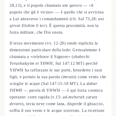
28,13), e il popolo chiamato
am qarovo
— «il
popolo che gli è vicino» — è quello che si avvicina
a Lui attraverso i comandamenti (cfr. Sal 73,28:
ani
qirvat Elohim li tov
). È questa prossimità, non la
forza militare, che Dio onora.
Il terzo movimento (vv. 12-20) rende esplicita la
dimensione particolare della lode: Gerusalemme è
chiamata a «celebrare il Signore» (
shabechi
Yerushalayim et YHWH
, Sal 147:12 MT) perché
YHWH ha rafforzato le sue porte, benedetto i suoi
figli, e portato la sua parola (
imrato
) come vento che
scioglie le acque (Sal 147:15-18 MT). La
dabar
YHWH
— parola di YHWH — è qui forza cosmica
operante: corre rapida (v.15:
ad-meherah yarutz
devaro
), invia neve come lana, disperde il ghiaccio,
soffia il suo vento e le acque scorrono. La ricezione