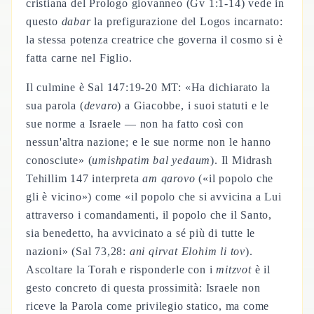
cristiana del Prologo giovanneo (Gv 1:1-14) vede in
questo
dabar
la prefigurazione del Logos incarnato:
la stessa potenza creatrice che governa il cosmo si è
fatta carne nel Figlio.
Il culmine è Sal 147:19-20 MT: «Ha dichiarato la
sua parola (
devaro
) a Giacobbe, i suoi statuti e le
sue norme a Israele — non ha fatto così con
nessun'altra nazione; e le sue norme non le hanno
conosciute» (
umishpatim bal yedaum
). Il Midrash
Tehillim 147 interpreta
am qarovo
(«il popolo che
gli è vicino») come «il popolo che si avvicina a Lui
attraverso i comandamenti, il popolo che il Santo,
sia benedetto, ha avvicinato a sé più di tutte le
nazioni» (Sal 73,28:
ani qirvat Elohim li tov
).
Ascoltare la Torah e risponderle con i
mitzvot
è il
gesto concreto di questa prossimità: Israele non
riceve la Parola come privilegio statico, ma come