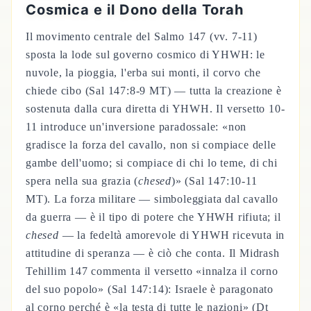
Cosmica e il Dono della Torah
Il movimento centrale del Salmo 147 (vv. 7-11)
sposta la lode sul governo cosmico di YHWH: le
nuvole, la pioggia, l'erba sui monti, il corvo che
chiede cibo (Sal 147:8-9 MT) — tutta la creazione è
sostenuta dalla cura diretta di YHWH. Il versetto 10-
11 introduce un'inversione paradossale: «non
gradisce la forza del cavallo, non si compiace delle
gambe dell'uomo; si compiace di chi lo teme, di chi
spera nella sua grazia (
chesed
)» (Sal 147:10-11
MT). La forza militare — simboleggiata dal cavallo
da guerra — è il tipo di potere che YHWH rifiuta; il
chesed
— la fedeltà amorevole di YHWH ricevuta in
attitudine di speranza — è ciò che conta. Il Midrash
Tehillim 147 commenta il versetto «innalza il corno
del suo popolo» (Sal 147:14): Israele è paragonato
al corno perché è «la testa di tutte le nazioni» (Dt