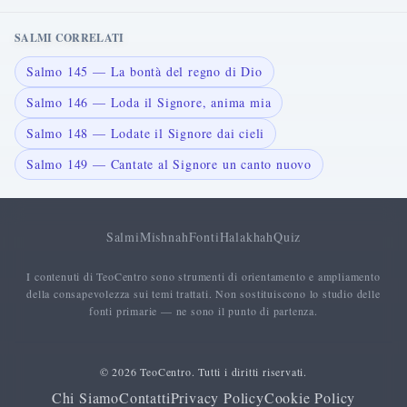
SALMI CORRELATI
Salmo 145 — La bontà del regno di Dio
Salmo 146 — Loda il Signore, anima mia
Salmo 148 — Lodate il Signore dai cieli
Salmo 149 — Cantate al Signore un canto nuovo
Salmi
Mishnah
Fonti
Halakhah
Quiz
I contenuti di TeoCentro sono strumenti di orientamento e ampliamento
della consapevolezza sui temi trattati. Non sostituiscono lo studio delle
fonti primarie — ne sono il punto di partenza.
© 2026 TeoCentro. Tutti i diritti riservati.
Chi Siamo
Contatti
Privacy Policy
Cookie Policy