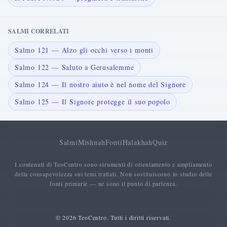
SALMI CORRELATI
Salmo 121 — Alzo gli occhi verso i monti
Salmo 122 — Saluto a Gerusalemme
Salmo 124 — Il nostro aiuto è nel nome del Signore
Salmo 125 — Il Signore protegge il suo popolo
Salmi
Mishnah
Fonti
Halakhah
Quiz
I contenuti di TeoCentro sono strumenti di orientamento e ampliamento
della consapevolezza sui temi trattati. Non sostituiscono lo studio delle
fonti primarie — ne sono il punto di partenza.
© 2026 TeoCentro. Tutti i diritti riservati.