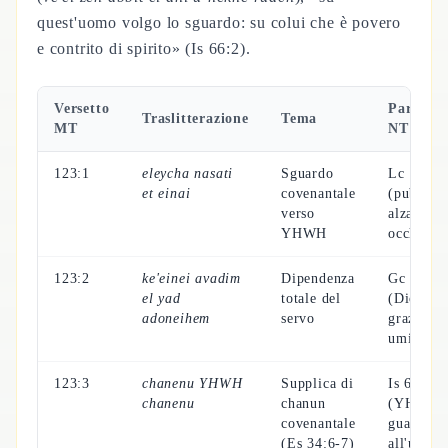
quest'uomo volgo lo sguardo: su colui che è povero
e contrito di spirito» (Is 66:2).
Versetto
Parallel
Traslitterazione
Tema
MT
NT
123:1
eleycha nasati
Sguardo
Lc 18:13
et einai
covenantale
(pubblic
verso
alza gli
YHWH
occhi)
123:2
ke'einei avadim
Dipendenza
Gc 4:6
el yad
totale del
(Dio dà
adoneihem
servo
grazia ag
umili)
123:3
chanenu YHWH
Supplica di
Is 66:2
chanenu
chanun
(YHWH
covenantale
guarda
(Es 34:6-7)
all'umile