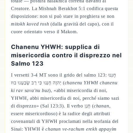
totale — postura halakhica corretta davanti al
Creatore. La Mishnah Berakhot 5:1 codifica questa
disposizione: non si può stare in preghiera se non
mitokh koved rosh
(dalla gravità del capo), con il
cuore orientato verso il Makom.
Chanenu YHWH: supplica di
misericordia contro il disprezzo nel
Salmo 123
I versetti 3-4 MT sono il grido del salmo 123: חָנֵּנוּ
יְהוָה חָנֵּנוּ כִּי רַב שָׂבַעְנוּ בוּז (
chanenu YHWH chanenu
ki rav sava'nu buz
), «abbi misericordia di noi,
YHWH, abbi misericordia di noi, perché siamo sazi
di disprezzo» (Sal 123:3). Il verbo חָנַן (
chanan
,
essere misericordioso) è la radice degli attributi
covenantali di YHWH proclamati nella teofania del
Sinai: YHWH è
chanun ve-rachum erekh appayim