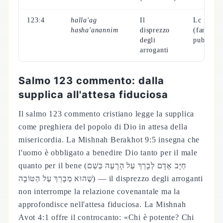
123:4
halla'ag
Il
Lc 18:9-
hasha'anannim
disprezzo
(fariseo 
degli
pubblica
arroganti
Salmo 123 commento: dalla
supplica all'attesa fiduciosa
Il salmo 123 commento cristiano legge la supplica
come preghiera del popolo di Dio in attesa della
misericordia. La Mishnah Berakhot 9:5 insegna che
l'uomo è obbligato a benedire Dio tanto per il male
quanto per il bene (חַיָּב אָדָם לְבָרֵךְ עַל הָרָעָה כְּשֵׁם
שֶׁהוּא מְבָרֵךְ עַל הַטּוֹבָה) — il disprezzo degli arroganti
non interrompe la relazione covenantale ma la
approfondisce nell'attesa fiduciosa. La Mishnah
Avot 4:1 offre il controcanto: «Chi è potente? Chi