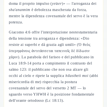
doma il proprio impulso (
yetzer
)» — l'arroganza dei
sha'anannim
è debolezza mascherata da forza,
mentre la dipendenza covenantale del servo è la vera
potenza.
Giacomo 4:6 offre l'interpretazione neotestamentaria
della tensione tra arroganza e dipendenza: «Dio
resiste ai superbi e dà grazia agli umili» (Ὁ θεὸς
ὑπερηφάνοις ἀντιτάσσεται ταπεινοῖς δὲ δίδωσιν
χάριν). La parabola del fariseo e del pubblicano in
Luca 18:9-14 porta a compimento il contrasto del
salmo 123: il pubblicano che non osa alzare gli
occhi al cielo e ripete la supplica
hilastheti moi
(abbi
misericordia di me) rispecchia la postura
covenantale del servo del versetto 2 MT — lo
sguardo verso YHWH è la posizione fondamentale
dell'orante ortodosso (Lc 18:13).