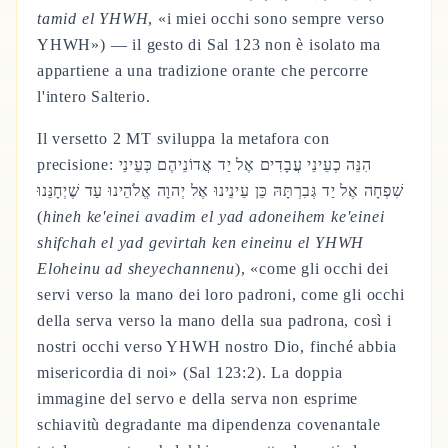
tamid el YHWH
, «i miei occhi sono sempre verso
YHWH») — il gesto di Sal 123 non è isolato ma
appartiene a una tradizione orante che percorre
l'intero Salterio.
Il versetto 2 MT sviluppa la metafora con
precisione: הִנֵּה כְעֵינֵי עֲבָדִים אֶל יַד אֲדוֹנֵיהֶם כְּעֵינֵי
שִׁפְחָה אֶל יַד גְּבִרְתָּהּ כֵּן עֵינֵינוּ אֶל יְהוָה אֱלֹהֵינוּ עַד שֶׁיְחָנֵּנוּ
(
hineh ke'einei avadim el yad adoneihem ke'einei
shifchah el yad gevirtah ken eineinu el YHWH
Eloheinu ad sheyechannenu
), «come gli occhi dei
servi verso la mano dei loro padroni, come gli occhi
della serva verso la mano della sua padrona, così i
nostri occhi verso YHWH nostro Dio, finché abbia
misericordia di noi» (Sal 123:2). La doppia
immagine del servo e della serva non esprime
schiavitù degradante ma dipendenza covenantale