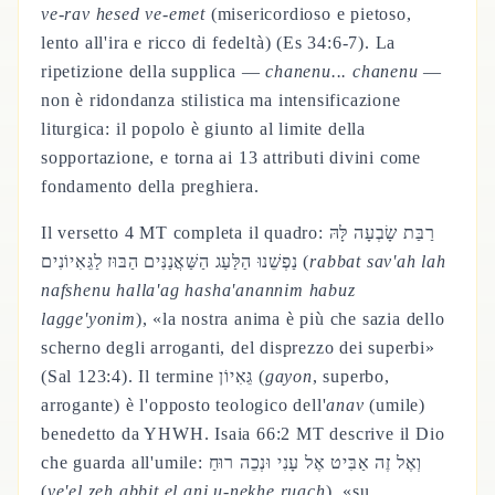
ve-rav hesed ve-emet
(misericordioso e pietoso,
lento all'ira e ricco di fedeltà) (Es 34:6-7). La
ripetizione della supplica —
chanenu... chanenu
—
non è ridondanza stilistica ma intensificazione
liturgica: il popolo è giunto al limite della
sopportazione, e torna ai 13 attributi divini come
fondamento della preghiera.
Il versetto 4 MT completa il quadro: רַבַּת שָׂבְעָה לָּהּ
נַפְשֵׁנוּ הַלַּעַג הַשַּׁאֲנַנִּים הַבּוּז לַגֵּאִיוֹנִים (
rabbat sav'ah lah
nafshenu halla'ag hasha'anannim habuz
lagge'yonim
), «la nostra anima è più che sazia dello
scherno degli arroganti, del disprezzo dei superbi»
(Sal 123:4). Il termine גֵּאִיוֹן (
gayon
, superbo,
arrogante) è l'opposto teologico dell'
anav
(umile)
benedetto da YHWH. Isaia 66:2 MT descrive il Dio
che guarda all'umile: וְאֶל זֶה אַבִּיט אֶל עָנִי וּנְכֵה רוּחַ
(
ve'el zeh abbit el ani u-nekhe ruach
), «su