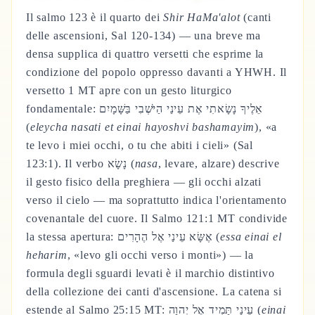
Il salmo 123 è il quarto dei
Shir HaMa'alot
(canti
delle ascensioni, Sal 120-134) — una breve ma
densa supplica di quattro versetti che esprime la
condizione del popolo oppresso davanti a YHWH. Il
versetto 1 MT apre con un gesto liturgico
fondamentale: אֵלֶיךָ נָשָׂאתִי אֶת עֵינַי הַיֹּשְׁבִי בַּשָּׁמָיִם
(
eleycha nasati et einai hayoshvi bashamayim
), «a
te levo i miei occhi, o tu che abiti i cieli» (Sal
123:1). Il verbo נָשָׂא (
nasa
, levare, alzare) descrive
il gesto fisico della preghiera — gli occhi alzati
verso il cielo — ma soprattutto indica l'orientamento
covenantale del cuore. Il Salmo 121:1 MT condivide
la stessa apertura: אֶשָּׂא עֵינַי אֶל הֶהָרִים (
essa einai el
heharim
, «levo gli occhi verso i monti») — la
formula degli sguardi levati è il marchio distintivo
della collezione dei canti d'ascensione. La catena si
estende al Salmo 25:15 MT: עֵינַי תָּמִיד אֶל יְהוָה (
einai