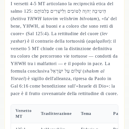
I versetti 4-5 MT articolano la reciprocità etica del
salmo 125: הֵיטִיבָה יְהוָה לַטּוֹבִים וְלִישָׁרִים בְּלִבּוֹתָם
(
heitiva YHWH latovim velishrim bilvotam
), «fa' del
bene, YHWH, ai buoni e a coloro che sono retti di
cuore» (Sal 125:4). La rettitudine del cuore (
lev
yashar
) è il contrario della tortuosità (
aqalqallot
): il
versetto 5 MT chiude con la distinzione definitiva
tra coloro che percorrono vie tortuose — condotti da
YHWH tra i malfattori — e il popolo in pace. La
formula conclusiva שָׁלוֹם עַל יִשְׂרָאֵל (
shalom al
Yisrael
) è sigillo dell'alleanza, ripresa da Paolo in
Gal 6:16 come benedizione sull'«Israele di Dio»: la
pace è il frutto covenantale della rettitudine di cuore.
Versetto
Traslitterazione
Tema
Parallel
MT