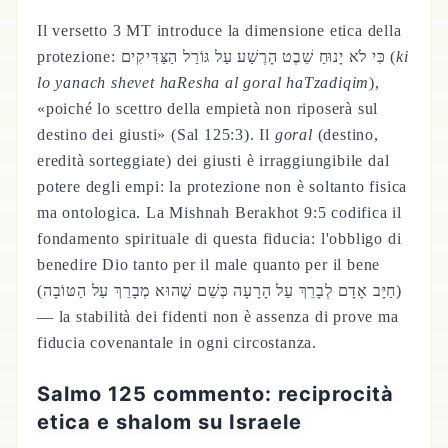
Il versetto 3 MT introduce la dimensione etica della
protezione: כִּי לֹא יָנוּחַ שֵׁבֶט הָרֶשַׁע עַל גּוֹרַל הַצַּדִּיקִים (
ki
lo yanach shevet haResha al goral haTzadiqim
),
«poiché lo scettro della empietà non riposerà sul
destino dei giusti» (Sal 125:3). Il
goral
(destino,
eredità sorteggiate) dei giusti è irraggiungibile dal
potere degli empi: la protezione non è soltanto fisica
ma ontologica. La Mishnah Berakhot 9:5 codifica il
fondamento spirituale di questa fiducia: l'obbligo di
benedire Dio tanto per il male quanto per il bene
(חַיָּב אָדָם לְבָרֵךְ עַל הָרָעָה כְּשֵׁם שֶׁהוּא מְבָרֵךְ עַל הַטּוֹבָה)
— la stabilità dei fidenti non è assenza di prove ma
fiducia covenantale in ogni circostanza.
Salmo 125 commento: reciprocità
etica e shalom su Israele