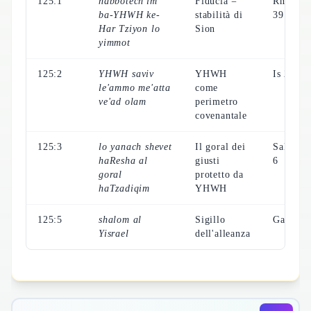
125:1
habbotech'im
Fiducia =
Rm 8:38
ba-YHWH ke-
stabilità di
39
Har Tziyon lo
Sion
yimmot
125:2
YHWH saviv
YHWH
Is 26:3
le'ammo me'atta
come
ve'ad olam
perimetro
covenantale
125:3
lo yanach shevet
Il goral dei
Sal 46:5
haResha al
giusti
6
goral
protetto da
haTzadiqim
YHWH
125:5
shalom al
Sigillo
Gal 6:1
Yisrael
dell'alleanza