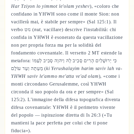
Har Tziyon lo yimmot le'olam yeshev
), «coloro che
confidano in YHWH sono come il monte Sion: non
vacillerà mai, è stabile per sempre» (Sal 125:1). Il
verbo נוּט (
nut
, vacillare) descrive l'instabilità: chi
confida in YHWH è esonerato da questa vacillazione
non per propria forza ma per la solidità del
fondamento covenantale. Il versetto 2 MT estende la
metafora: כִּי יְרוּשָׁלַיִם הָרִים סָבִיב לָהּ וַיהוָה סָבִיב לְעַמּוֹ
מֵעַתָּה וְעַד עוֹלָם (
ki Yerushalayim harim saviv lah va-
YHWH saviv le'ammo me'atta ve'ad olam
), «come i
monti circondano Gerusalemme, così YHWH
circonda il suo popolo da ora e per sempre» (Sal
125:2). L'immagine della difesa topografica diventa
difesa covenantale: YHWH è il perimetro vivente
del popolo — ispirazione diretta di Is 26:3 («Tu
mantieni la pace perfetta per colui che ti pone
fiducia»).