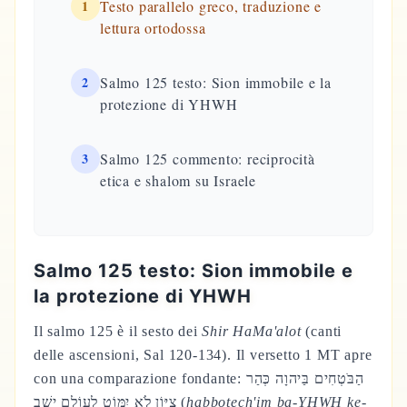
1
Testo parallelo greco, traduzione e
lettura ortodossa
2
Salmo 125 testo: Sion immobile e la
protezione di YHWH
3
Salmo 125 commento: reciprocità
etica e shalom su Israele
Salmo 125 testo: Sion immobile e
la protezione di YHWH
Il salmo 125 è il sesto dei
Shir HaMa'alot
(canti
delle ascensioni, Sal 120-134). Il versetto 1 MT apre
con una comparazione fondante: הַבֹּטְחִים בַּיהוָה כְּהַר
צִיּוֹן לֹא יִמּוֹט לְעוֹלָם יֵשֵׁב (
habbotech'im ba-YHWH ke-