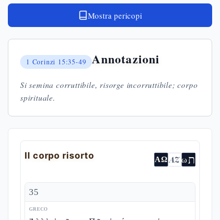
Mostra pericopi
Annotazioni
1 Corinzi
15:35-49
Si semina corruttibile, risorge incorruttibile; corpo
spirituale.
Il corpo risorto
ת
AZ
ω
ΑΩ
35
GRECO