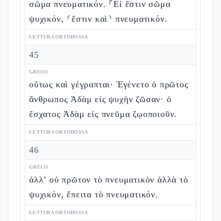
σῶμα πνευματικόν. ⸀Εἰ ἔστιν σῶμα
ψυχικόν, ⸂ἔστιν καὶ⸃ πνευματικόν.
LETTURA ORTODOSSA
45
GRECO
οὕτως καὶ γέγραπται· Ἐγένετο ὁ πρῶτος
ἄνθρωπος Ἀδὰμ εἰς ψυχὴν ζῶσαν· ὁ
ἔσχατος Ἀδὰμ εἰς πνεῦμα ζῳοποιοῦν.
LETTURA ORTODOSSA
46
GRECO
ἀλλ’ οὐ πρῶτον τὸ πνευματικὸν ἀλλὰ τὸ
ψυχικόν, ἔπειτα τὸ πνευματικόν.
LETTURA ORTODOSSA