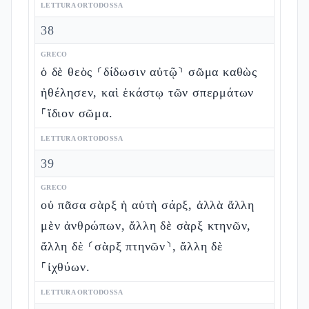
LETTURA ORTODOSSA
38
GRECO
ὁ δὲ θεὸς ⸂δίδωσιν αὐτῷ⸃ σῶμα καθὼς
ἠθέλησεν, καὶ ἑκάστῳ τῶν σπερμάτων
⸀ἴδιον σῶμα.
LETTURA ORTODOSSA
39
GRECO
οὐ πᾶσα σὰρξ ἡ αὐτὴ σάρξ, ἀλλὰ ἄλλη
μὲν ἀνθρώπων, ἄλλη δὲ σὰρξ κτηνῶν,
ἄλλη δὲ ⸂σὰρξ πτηνῶν⸃, ἄλλη δὲ
⸀ἰχθύων.
LETTURA ORTODOSSA