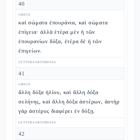
40
GRECO
καὶ σώματα ἐπουράνια, καὶ σώματα
ἐπίγεια· ἀλλὰ ἑτέρα μὲν ἡ τῶν
ἐπουρανίων δόξα, ἑτέρα δὲ ἡ τῶν
ἐπιγείων.
LETTURA ORTODOSSA
41
GRECO
ἄλλη δόξα ἡλίου, καὶ ἄλλη δόξα
σελήνης, καὶ ἄλλη δόξα ἀστέρων, ἀστὴρ
γὰρ ἀστέρος διαφέρει ἐν δόξῃ.
LETTURA ORTODOSSA
42