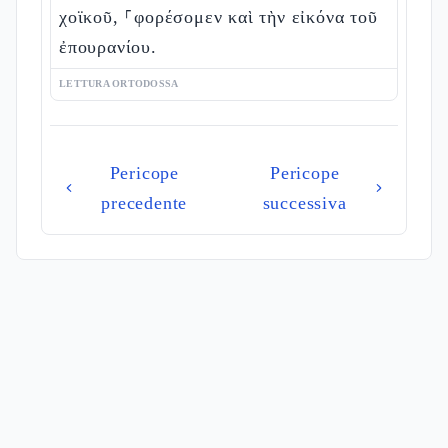
χοϊκοῦ, ⸀φορέσομεν καὶ τὴν εἰκόνα τοῦ
ἐπουρανίου.
LETTURA ORTODOSSA
Pericope
Pericope
precedente
successiva