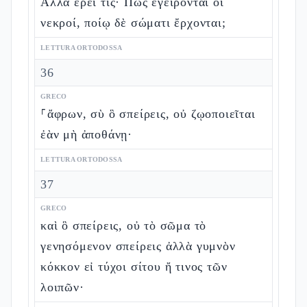
Ἀλλὰ ἐρεῖ τις· Πῶς ἐγείρονται οἱ
νεκροί, ποίῳ δὲ σώματι ἔρχονται;
LETTURA ORTODOSSA
36
GRECO
⸀ἄφρων, σὺ ὃ σπείρεις, οὐ ζῳοποιεῖται
ἐὰν μὴ ἀποθάνῃ·
LETTURA ORTODOSSA
37
GRECO
καὶ ὃ σπείρεις, οὐ τὸ σῶμα τὸ
γενησόμενον σπείρεις ἀλλὰ γυμνὸν
κόκκον εἰ τύχοι σίτου ἤ τινος τῶν
λοιπῶν·