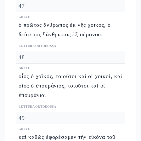
47
GRECO
ὁ πρῶτος ἄνθρωπος ἐκ γῆς χοϊκός, ὁ
δεύτερος ⸀ἄνθρωπος ἐξ οὐρανοῦ.
LETTURA ORTODOSSA
48
GRECO
οἷος ὁ χοϊκός, τοιοῦτοι καὶ οἱ χοϊκοί, καὶ
οἷος ὁ ἐπουράνιος, τοιοῦτοι καὶ οἱ
ἐπουράνιοι·
LETTURA ORTODOSSA
49
GRECO
καὶ καθὼς ἐφορέσαμεν τὴν εἰκόνα τοῦ