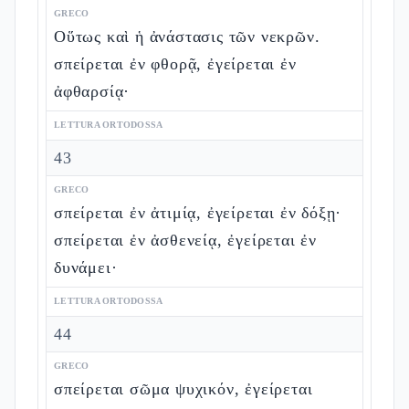
GRECO
Οὕτως καὶ ἡ ἀνάστασις τῶν νεκρῶν.
σπείρεται ἐν φθορᾷ, ἐγείρεται ἐν
ἀφθαρσίᾳ·
LETTURA ORTODOSSA
43
GRECO
σπείρεται ἐν ἀτιμίᾳ, ἐγείρεται ἐν δόξῃ·
σπείρεται ἐν ἀσθενείᾳ, ἐγείρεται ἐν
δυνάμει·
LETTURA ORTODOSSA
44
GRECO
σπείρεται σῶμα ψυχικόν, ἐγείρεται