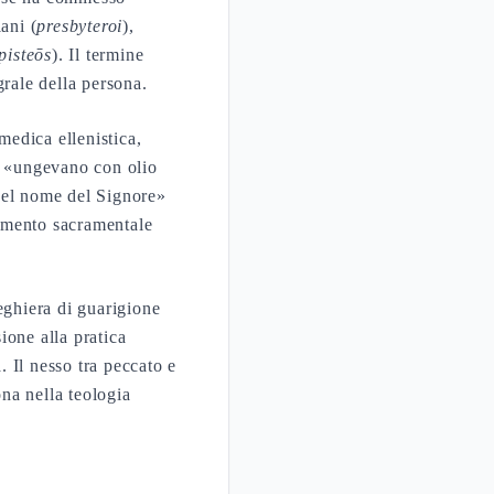
ani (
presbyteroi
),
pisteōs
). Il termine
rale della persona.
medica ellenistica,
e «ungevano con olio
 nel nome del Signore»
amento sacramentale
eghiera di guarigione
ione alla pratica
. Il nesso tra peccato e
ona nella teologia