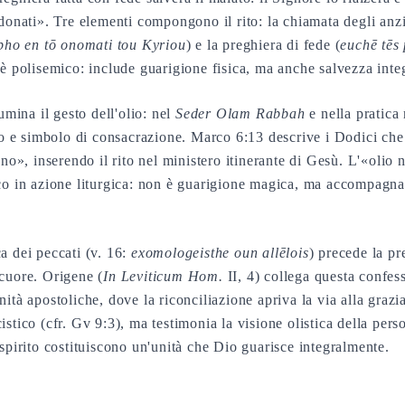
rdonati». Tre elementi compongono il rito: la chiamata degli anzi
pho en tō onomati tou Kyriou
) e la preghiera di fede (
euchē tēs 
è polisemico: include guarigione fisica, ma anche salvezza integ
lumina il gesto dell'olio: nel
Seder Olam Rabbah
e nella pratica 
dio e simbolo di consacrazione. Marco 6:13 descrive i Dodici ch
ano», inserendo il rito nel ministero itinerante di Gesù. L'«olio
ico in azione liturgica: non è guarigione magica, ma accompagn
a dei peccati (v. 16:
exomologeisthe oun allēlois
) precede la pr
cuore. Origene (
In Leviticum Hom.
II, 4) collega questa confess
ità apostoliche, dove la riconciliazione apriva la via alla grazia
stico (cfr. Gv 9:3), ma testimonia la visione olistica della pers
spirito costituiscono un'unità che Dio guarisce integralmente.