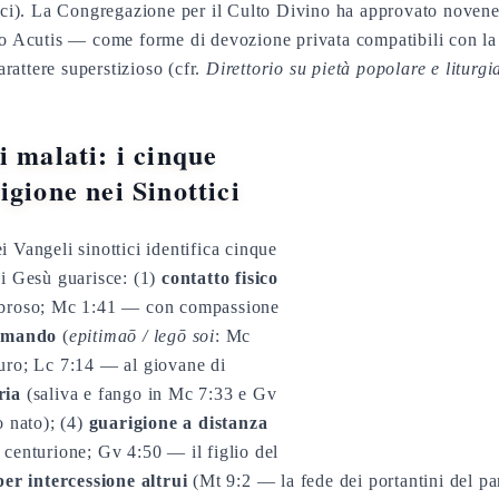
tici). La Congregazione per il Culto Divino ha approvato novene
lo Acutis — come forme di devozione privata compatibili con la l
attere superstizioso (cfr.
Direttorio su pietà popolare e liturgi
i malati: i cinque
igione nei Sinottici
 Vangeli sinottici identifica cinque
ui Gesù guarisce: (1)
contatto fisico
ebbroso; Mc 1:41 — con compassione
comando
(
epitimaō / legō soi
: Mc
uro; Lc 7:14 — al giovane di
ria
(saliva e fango in Mc 7:33 e Gv
o nato); (4)
guarigione a distanza
 centurione; Gv 4:50 — il figlio del
per intercessione altrui
(Mt 9:2 — la fede dei portantini del pa