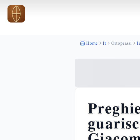
Vai al contenuto principale
Vai al contenuto principale
Home
It
Ortoprassi
I
Preghie
guarisc
Giacom