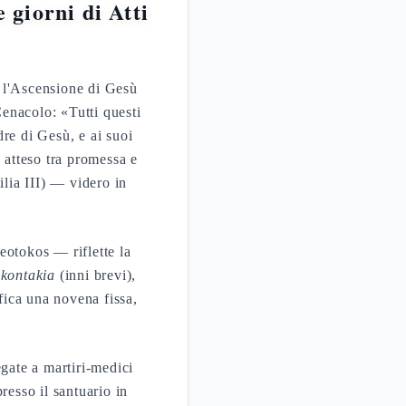
 giorni di Atti
 l'Ascensione di Gesù
Cenacolo: «Tutti questi
re di Gesù, e ai suoi
 atteso tra promessa e
lia III) — videro in
eotokos — riflette la
e
kontakia
(inni brevi),
fica una novena fissa,
egate a martiri-medici
resso il santuario in