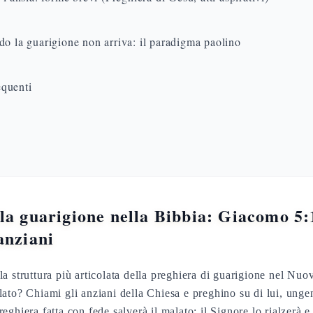
o la guarigione non arriva: il paradigma paolino
quenti
la guarigione nella Bibbia: Giacomo 5:1
anziani
a struttura più articolata della preghiera di guarigione nel Nu
ato? Chiami gli anziani della Chiesa e preghino su di lui, unge
eghiera fatta con fede salverà il malato: il Signore lo rialzerà