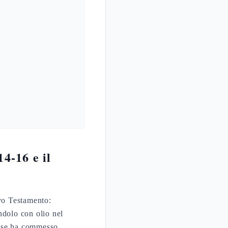
4-16 e il
ovo Testamento:
ndolo con olio nel
 e se ha commesso