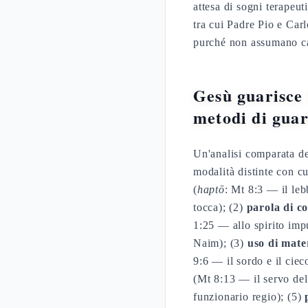
attesa di sogni terapeu
tra cui Padre Pio e Car
purché non assumano car
Gesù guarisce 
metodi di guar
Un'analisi comparata dei
modalità distinte con c
(
haptō
: Mt 8:3 — il l
tocca); (2)
parola di 
1:25 — allo spirito imp
Naim); (3)
uso di mate
9:6 — il sordo e il ciec
(Mt 8:13 — il servo del
funzionario regio); (5)