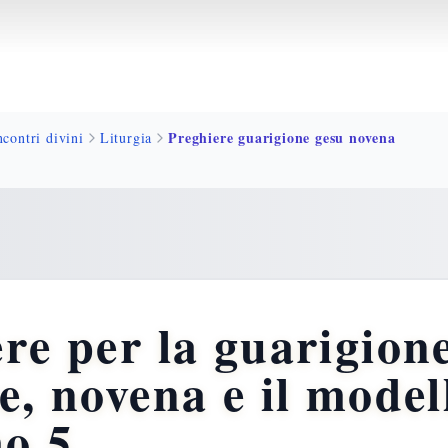
Preghiere guarigione gesu novena
ncontri divini
Liturgia
re per la guarigion
e, novena e il model
o 5