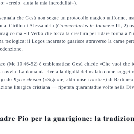
co: «credo, aiuta la mia incredulità»).
i segnala che Gesù non segue un protocollo magico uniforme, ma
ona. Cirillo di Alessandria (
Commentarius in Joannem
III, 2) o
agico ma «il Verbo che tocca la creatura per ridare forma all'
za teologica: il Logos incarnato guarisce attraverso la carne per
redenzione.
meo (Mc 10:46-52) è emblematica: Gesù chiede «Che vuoi che io
sia ovvia. La domanda rivela la dignità del malato come soggetto
l grido
Kyrie eleison
(«Signore, abbi misericordia») di Bartimeo 
zione liturgica cristiana — ripetuta quarantadue volte nella Div
adre Pio per la guarigione: la tradizio