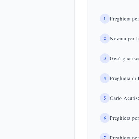
1
Preghiera per
2
Novena per la
3
Gesù guarisce
4
Preghiera di 
5
Carlo Acutis: 
6
Preghiera per 
7
Preghiera per