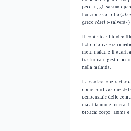
peccati, gli saranno pe
l'unzione con olio (
alei
greco
sōsei
(«salverà») 
Il contesto rabbinico il
l'olio d'oliva era rime
molti malati e li guariv
trasforma il gesto med
nella malattia.
La confessione reciproc
come purificazione del 
penitenziale delle comun
malattia non è meccanici
biblica: corpo, anima e 