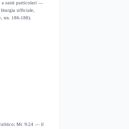
 a santi particolari —
iturgia ufficiale,
a
, nn. 186-188).
ralitico; Mc 9:24 — il