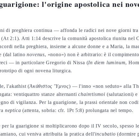
uarigione: l'origine apostolica nei nove
 di preghiera continua — affonda le radici nei nove giorni tra
 (At 2:1). Atti 1:14 descrive la comunità apostolica riunita nel 
ncordi nella preghiera, insieme a alcune donne e a Maria, la mad
e (dal latino
novenus
, «nono») non è arbitrario: è il compimento
eci — in particolare Gregorio di Nissa (
In diem luminum
, Homi
prototipo di ogni novena liturgica.
e, l'akathist (
Ἀκάθιστος Ὕμνος
) — l'inno «non seduto» alla Th
ungata: ventiquattro stanze alternanti
chairetismoi
(salutazioni) 
gno di vigilanza. Per la guarigione, la prassi orientale non codi
era
neptica
(attenta, sobria: cfr. 1Pt 5:8) prolungata nel tempo.
 per la guarigione si moltiplicarono dopo il IV secolo, spesso l
miano, cui veniva attribuita la pratica dell'
incubatio
(dormire p