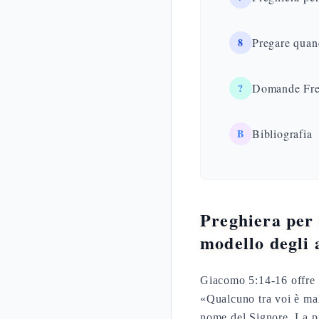
8
Pregare quand
?
Domande Fre
B
Bibliografia
Preghiera per 
modello degli 
Giacomo 5:14-16 offre l
«Qualcuno tra voi è mal
nome del Signore. La pr