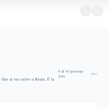
0
di
93
pericopi
(
0
%)
lette
o fino al suo arrivo a Roma. È la