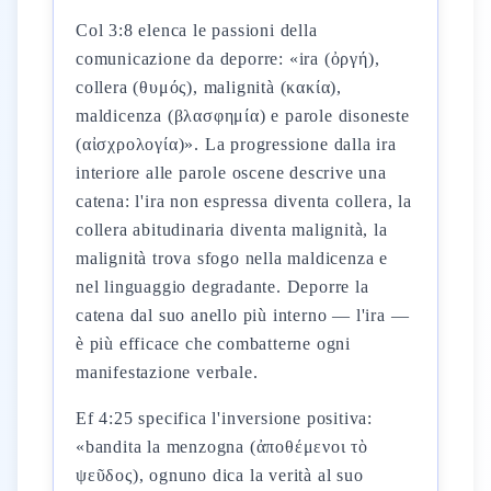
Col 3:8 elenca le passioni della
comunicazione da deporre: «ira (ὀργή),
collera (θυμός), malignità (κακία),
maldicenza (βλασφημία) e parole disoneste
(αἰσχρολογία)». La progressione dalla ira
interiore alle parole oscene descrive una
catena: l'ira non espressa diventa collera, la
collera abitudinaria diventa malignità, la
malignità trova sfogo nella maldicenza e
nel linguaggio degradante. Deporre la
catena dal suo anello più interno — l'ira —
è più efficace che combatterne ogni
manifestazione verbale.
Ef 4:25 specifica l'inversione positiva:
«bandita la menzogna (ἀποθέμενοι τὸ
ψεῦδος), ognuno dica la verità al suo