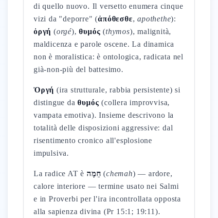
di quello nuovo. Il versetto enumera cinque
vizi da "deporre" (
ἀπόθεσθε
,
apothethe
):
ὀργή
(
orgé
),
θυμός
(
thymos
), malignità,
maldicenza e parole oscene. La dinamica
non è moralistica: è ontologica, radicata nel
già-non-più del battesimo.
Ὀργή
(ira strutturale, rabbia persistente) si
distingue da
θυμός
(collera improvvisa,
vampata emotiva). Insieme descrivono la
totalità delle disposizioni aggressive: dal
risentimento cronico all'esplosione
impulsiva.
La radice AT è
חֵמָה
(
chemah
) — ardore,
calore interiore — termine usato nei Salmi
e in Proverbi per l'ira incontrollata opposta
alla sapienza divina (Pr 15:1; 19:11).