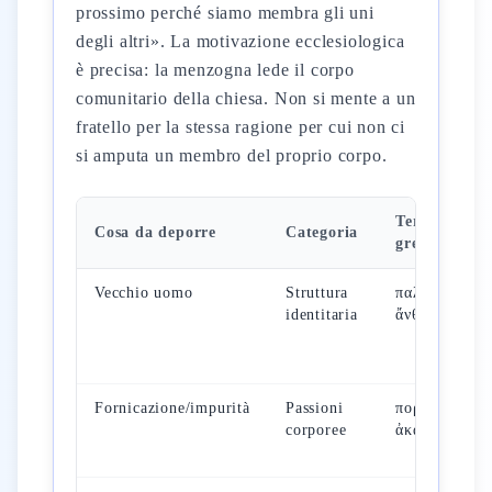
prossimo perché siamo membra gli uni
degli altri». La motivazione ecclesiologica
è precisa: la menzogna lede il corpo
comunitario della chiesa. Non si mente a un
fratello per la stessa ragione per cui non ci
si amputa un membro del proprio corpo.
Termine
Cosa da deporre
Categoria
greco
Vecchio uomo
Struttura
παλαιὸς
identitaria
ἄνθρωπος
Fornicazione/impurità
Passioni
πορνεία,
corporee
ἀκαθαρσία