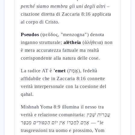
perché siamo membra gli uni degli altri
–
citazione diretta di Zaccaria 8:16 applicata
al corpo di Cristo.
Pseudos
(ψεῦδος, "menzogna") denota
inganno strutturale;
alētheia
(ἀλήθεια) non
è mera accuratezza fattuale ma realtà
corrispondente alla natura delle cose.
La radice AT è
'emet
(אֱמֶת), fedeltà
affidabile che in Zaccaria 8:16 connette
verità interpersonale con la coesione del
qahal.
Mishnah Yoma 8:9 illumina il nesso tra
verità e relazione comunitaria:
עֲבֵרוֹת שֶׁבֵּין
אָדָם לַחֲבֵרוֹ אֵין יוֹם הַכִּפּוּרִים מְכַפֵּר
— "le
trasgressioni tra uomo e prossimo, Yom