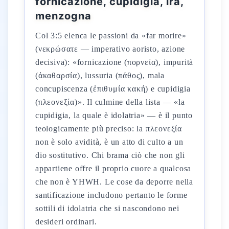
fornicazione, cupidigia, ira,
menzogna
Col 3:5 elenca le passioni da «far morire»
(νεκρώσατε — imperativo aoristo, azione
decisiva): «fornicazione (πορνεία), impurità
(ἀκαθαρσία), lussuria (πάθος), mala
concupiscenza (ἐπιθυμία κακή) e cupidigia
(πλεονεξία)». Il culmine della lista — «la
cupidigia, la quale è idolatria» — è il punto
teologicamente più preciso: la πλεονεξία
non è solo avidità, è un atto di culto a un
dio sostitutivo. Chi brama ciò che non gli
appartiene offre il proprio cuore a qualcosa
che non è YHWH. Le cose da deporre nella
santificazione includono pertanto le forme
sottili di idolatria che si nascondono nei
desideri ordinari.