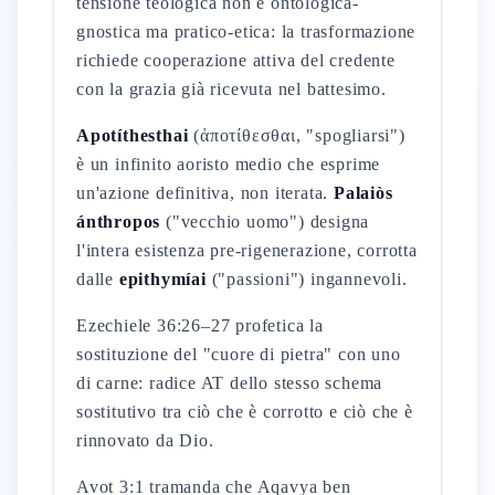
tensione teologica non è ontologica-
gnostica ma pratico-etica: la trasformazione
richiede cooperazione attiva del credente
con la grazia già ricevuta nel battesimo.
Apotíthesthai
(ἀποτίθεσθαι, "spogliarsi")
è un infinito aoristo medio che esprime
un'azione definitiva, non iterata.
Palaiòs
ánthropos
("vecchio uomo") designa
l'intera esistenza pre-rigenerazione, corrotta
dalle
epithymíai
("passioni") ingannevoli.
Ezechiele 36:26–27 profetica la
sostituzione del "cuore di pietra" con uno
di carne: radice AT dello stesso schema
sostitutivo tra ciò che è corrotto e ciò che è
rinnovato da Dio.
Avot 3:1 tramanda che Aqavya ben