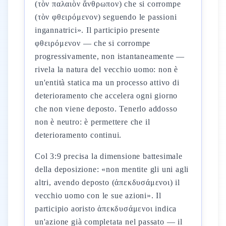
(τὸν παλαιὸν ἄνθρωπον) che si corrompe
(τὸν φθειρόμενον) seguendo le passioni
ingannatrici». Il participio presente
φθειρόμενον — che si corrompe
progressivamente, non istantaneamente —
rivela la natura del vecchio uomo: non è
un'entità statica ma un processo attivo di
deterioramento che accelera ogni giorno
che non viene deposto. Tenerlo addosso
non è neutro: è permettere che il
deterioramento continui.
Col 3:9 precisa la dimensione battesimale
della deposizione: «non mentite gli uni agli
altri, avendo deposto (ἀπεκδυσάμενοι) il
vecchio uomo con le sue azioni». Il
participio aoristo ἀπεκδυσάμενοι indica
un'azione già completata nel passato — il