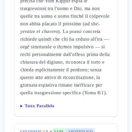
precisa che Yom Kippur espia le
trasgressioni tra l'uomo e Dio, ma non
quelle tra uomo e uomo finché il colpevole
non abbia placato il prossimo (
ad she-
yeratze et chavero
). La prassi concreta
richiede quindi che chi ha ceduto all'ira —
orgé
strutturale o
thymos
impulsivo — si
rechi personalmente dall'offeso prima della
chiusura del digiuno, riconosca il torto e
chieda esplicitamente il perdono; senza
questo atto attivo di riconciliazione, la
giornata espiativa rimane inefficace per
quella trasgressione specifica (Yoma 8:1).
Testo Parallelo
COLOSSESI 3 8 ↗
FARE
APOSTOLICO