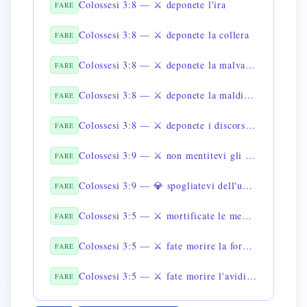
Colossesi 3:8 — ⚔️ deponete l'ira
FARE
Colossesi 3:8 — ⚔️ deponete la collera
FARE
Colossesi 3:8 — ⚔️ deponete la malvagità
FARE
Colossesi 3:8 — ⚔️ deponete la maldicenza
FARE
Colossesi 3:8 — ⚔️ deponete i discorsi disonesti
FARE
Colossesi 3:9 — ⚔️ non mentitevi gli uni agli altri
FARE
Colossesi 3:9 — 💎 spogliatevi dell'uomo vecchio con le sue pratiche
FARE
Colossesi 3:5 — ⚔️ mortificate le membra terrene
FARE
Colossesi 3:5 — ⚔️ fate morire la fornicazione
FARE
Colossesi 3:5 — ⚔️ fate morire l'avidità che è idolatria
FARE