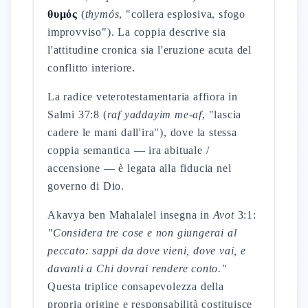
θυμός
(
thymós
, "collera esplosiva, sfogo
improvviso"). La coppia descrive sia
l'attitudine cronica sia l'eruzione acuta del
conflitto interiore.
La radice veterotestamentaria affiora in
Salmi 37:8 (
raf yaddayim me-af
, "lascia
cadere le mani dall'ira"), dove la stessa
coppia semantica — ira abituale /
accensione — è legata alla fiducia nel
governo di Dio.
Akavya ben Mahalalel insegna in
Avot
3:1:
"Considera tre cose e non giungerai al
peccato: sappi da dove vieni, dove vai, e
davanti a Chi dovrai rendere conto."
Questa triplice consapevolezza della
propria origine e responsabilità costituisce