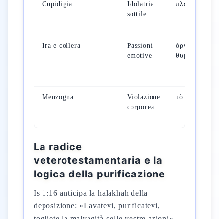
Cupidigia
Idolatria
πλεονεξία
sottile
Ira e collera
Passioni
ὀργή,
emotive
θυμός
Menzogna
Violazione
τὸ ψεῦδος
corporea
La radice
veterotestamentaria e la
logica della purificazione
Is 1:16 anticipa la halakhah della
deposizione: «Lavatevi, purificatevi,
togliete la malvagità delle vostre azioni» —