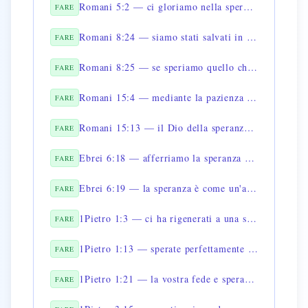
Romani 5:2 — ci gloriamo nella speranza della gloria di Dio
FARE
Romani 8:24 — siamo stati salvati in speranza
FARE
Romani 8:25 — se speriamo quello che non vediamo lo aspettiamo con pazienza
FARE
Romani 15:4 — mediante la pazienza e la consolazione delle Scritture abbiamo speranza
FARE
Romani 15:13 — il Dio della speranza vi riempia di gioia e pace
FARE
Ebrei 6:18 — afferriamo la speranza posta davanti a noi
FARE
Ebrei 6:19 — la speranza è come un'ancora dell'anima
FARE
1Pietro 1:3 — ci ha rigenerati a una speranza viva
FARE
1Pietro 1:13 — sperate perfettamente nella grazia
FARE
1Pietro 1:21 — la vostra fede e speranza sono in Dio
FARE