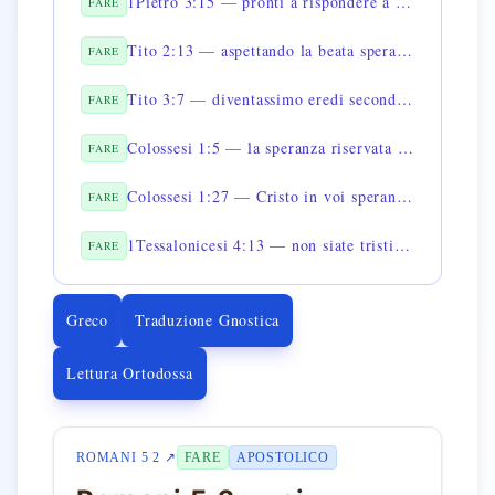
1Pietro 3:15 — pronti a rispondere a chi vi domanda ragione della speranza
FARE
Tito 2:13 — aspettando la beata speranza
FARE
Tito 3:7 — diventassimo eredi secondo la speranza della vita eterna
FARE
Colossesi 1:5 — la speranza riservata nei cieli
FARE
Colossesi 1:27 — Cristo in voi speranza della gloria
FARE
1Tessalonicesi 4:13 — non siate tristi come quelli che non hanno speranza
FARE
Greco
Traduzione Gnostica
Lettura Ortodossa
ROMANI 5 2 ↗
FARE
APOSTOLICO