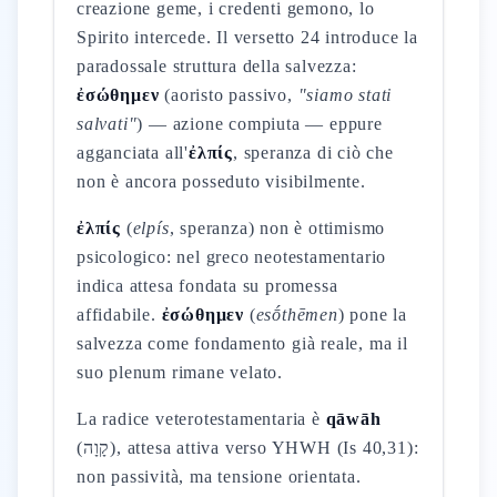
creazione geme, i credenti gemono, lo
Spirito intercede. Il versetto 24 introduce la
paradossale struttura della salvezza:
ἐσώθημεν
(aoristo passivo,
"siamo stati
salvati"
) — azione compiuta — eppure
agganciata all'
ἐλπίς
, speranza di ciò che
non è ancora posseduto visibilmente.
ἐλπίς
(
elpís
, speranza) non è ottimismo
psicologico: nel greco neotestamentario
indica attesa fondata su promessa
affidabile.
ἐσώθημεν
(
esṓthēmen
) pone la
salvezza come fondamento già reale, ma il
suo plenum rimane velato.
La radice veterotestamentaria è
qāwāh
(קָוָה), attesa attiva verso YHWH (Is 40,31):
non passività, ma tensione orientata.