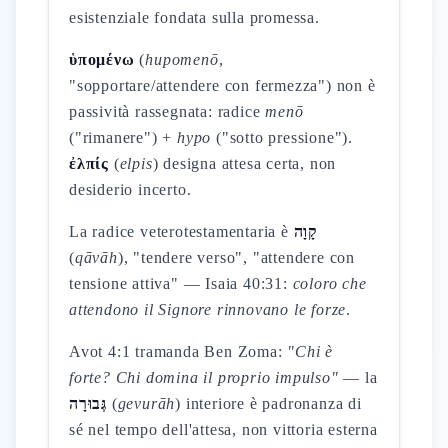
esistenziale fondata sulla promessa.
ὑπομένω
(
hupomenō
,
"sopportare/attendere con fermezza") non è
passività rassegnata: radice
menō
("rimanere") +
hypo
("sotto pressione").
ἐλπίς
(
elpis
) designa attesa certa, non
desiderio incerto.
La radice veterotestamentaria è
קָוָה
(
qāvāh
), "tendere verso", "attendere con
tensione attiva" — Isaia 40:31:
coloro che
attendono il Signore rinnovano le forze
.
Avot 4:1 tramanda Ben Zoma:
"Chi è
forte? Chi domina il proprio impulso"
— la
גְּבוּרָה
(
gevurāh
) interiore è padronanza di
sé nel tempo dell'attesa, non vittoria esterna