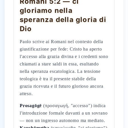
Romani 5:2 — ci
gloriamo nella
speranza della gloria di
Dio
Paolo scrive ai Romani nel contesto della
giustificazione per fede: Cristo ha aperto
l'accesso alla grazia divina e i credenti sono
chiamati a stare saldi in essa, esultando
nella speranza escatologica. La tensione
teologica è tra il presente stabile della
grazia ricevuta e il futuro glorioso ancora
atteso.
Prosagōgē
(προσαγωγή, "accesso") indica
l'introduzione formale davanti a un sovrano
— non un ingresso autonomo ma mediato.
Kauchōmetha
(καυχώμεθα, "ci gloriamo")