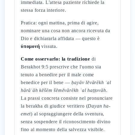
immediata. L'attesa paziente richiede la
stessa forza interiore.
Pratica: ogni mattina, prima di agire,
nominare una cosa non ancora ricevuta da
Dio e dichiararla affidata — questo è
ὑπομονή
vissuta.
Come osservarlo: la tradizione
di
Berakhot 9:5 prescrive che l'uomo sia
tenuto a benedire per il male come
benedice per il bene —
ḥayāv lĕvārēkh ʿal
hārāʿāh kĕšēm šĕmĕvārēkh ʿal haṭṭovāh
.
La prassi concreta consiste nel pronunciare
la berakha di giudice veritiero (
Dayan ha-
emet
) al sopraggiungere della sventura,
senza sospendere il riconoscimento divino
fino al momento della salvezza visibile.