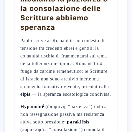
la consolazione delle
Scritture abbiamo
speranza
Paolo scrive ai Romani in un contesto di
tensione tra credenti ebrei e gentili: la
comunità rischia di frammentarsi sul tema
della tolleranza reciproca. Romani 15:4
funge da cardine ermeneutico: le Scritture
di Israele non sono archivio inerte ma
strumento formativo vivente, orientato alla
elpís
— la speranza escatologica condivisa.
Hypomonḗ
(ὑπομονή, "pazienza") indica
non rassegnazione passiva ma resistenza
attiva sotto pressione;
paraklḗsis
(παράκλησις, "consolazione") connota il