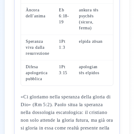
Àncora
Eb
ankura tēs
Lv
dell'anima
6:18-
psychēs
16:12
19
(sicura,
(cortina)
ferma)
Speranza
1Pt
elpida zōsan
Dan
viva dalla
1:3
12:2
resurrezione
LXX
Difesa
1Pt
apologian
Sal
apologetica
3:15
tēs elpidos
130:7
pubblica
«Ci gloriamo nella speranza della gloria di
Dio» (Rm 5:2). Paolo situa la speranza
nella dossologia escatologica: il cristiano
non solo attende la gloria futura, ma già ora
si gloria in essa come realtà presente nella