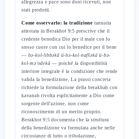
allegrezza e pace sono doni ricevuti, non
stati prodotti.
Come osservarlo: la tradizione
tannaita
attestata in Berakhot 9:5 prescrive che il
credente benedica Dio per il male con lo
stesso cuore con cui lo benedice per il bene
—
bə-kol-libbəkā ū-bə-kol-nafšəkā ū-bə-
kol-mə'odekā
— poiché la disponibilità
interiore integrale è la condizione che rende
valida la benedizione. La prassi concreta
richiede la formulazione della berakhah con
kavanah rivolta esplicitamente a Dio come
sorgente dell'azione, non come
riconoscimento di un merito proprio.
Berakhot 9:5 documenta che la struttura
della benedizione va formulata anche nelle
circostanze di lutto o tribolazione,