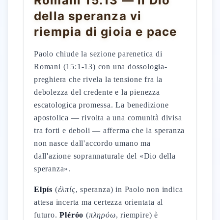
Romani 15:13 — il Dio
della speranza vi
riempia di gioia e pace
Paolo chiude la sezione parenetica di
Romani (15:1-13) con una dossologia-
preghiera che rivela la tensione fra la
debolezza del credente e la pienezza
escatologica promessa. La benedizione
apostolica — rivolta a una comunità divisa
tra forti e deboli — afferma che la speranza
non nasce dall'accordo umano ma
dall'azione soprannaturale del «Dio della
speranza».
Elpís
(
ἐλπίς
, speranza) in Paolo non indica
attesa incerta ma certezza orientata al
futuro.
Pléróo
(
πληρόω
, riempire) è