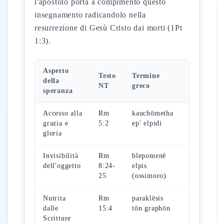
l'apostolo porta a compimento questo
insegnamento radicandolo nella
resurrezione di Gesù Cristo dai morti (1Pt
1:3).
Aspetto
Testo
Termine
Radice
della
NT
greco
AT
speranza
Accesso alla
Rm
kauchōmetha
Sal
grazia e
5:2
ep' elpidi
33:18
gloria
(yāḥal)
Invisibilità
Rm
blepomenē
Is 40:31
dell'oggetto
8:24-
elpis
(qāwāh)
25
(ossimoro)
Nutrita
Rm
paraklēsis
Sal
dalle
15:4
tōn graphōn
130:7
Scritture