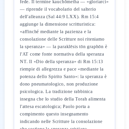
fede. Il termine kauchōmetha — «gloriarci»
— riprende il vocabolario del salterio
dell'alleanza (Sal 44:9 LXX). Rm 15:4
aggiunge la dimensione scritturistica:
«affinché mediante la pazienza e la
consolazione delle Scritture noi riteniamo
la speranza» — la paraklēsis tōn graphōn è
l'AT come fonte normativa della speranza
NT. Il «Dio della speranza» di Rm 15:13
riempie di allegrezza e pace «mediante la
potenza dello Spirito Santo»: la speranza è
dono pneumatologico, non produzione
psicologica. La tradizione rabbinica
insegna che lo studio della Torah alimenta
l'attesa escatologica; Paolo porta a
compimento questo insegnamento
indicando nelle Scritture la consolazione
che sostiene la speranza cristiana.