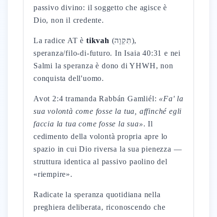
passivo divino: il soggetto che agisce è
Dio, non il credente.
La radice AT è
tikvah
(תִּקְוָה),
speranza/filo-di-futuro. In Isaia 40:31 e nei
Salmi la speranza è dono di YHWH, non
conquista dell'uomo.
Avot 2:4 tramanda Rabbán Gamliél:
«Fa' la
sua volontà come fosse la tua, affinché egli
faccia la tua come fosse la sua»
. Il
cedimento della volontà propria apre lo
spazio in cui Dio riversa la sua pienezza —
struttura identica al passivo paolino del
«riempire».
Radicate la speranza quotidiana nella
preghiera deliberata, riconoscendo che