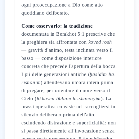
ogni preoccupazione a Dio come atto
quotidiano deliberato.
Come osservarlo: la tradizione
documentata in Berakhot 5:1 prescrive che
la preghiera sia affrontata con
koved rosh
— gravità d'animo, testa inclinata verso il
basso — come disposizione interiore
concreta che precede l'apertura della bocca.
I pii delle generazioni antiche (
ḥasidim ha-
rishonim
) attendevano un'ora intera prima
di pregare, per orientare il cuore verso il
Cielo (
likkaven libbam la-shamayim
). La
prassi operativa consiste nel raccogliersi in
silenzio deliberato prima dell'atto,
escludendo distrazione e superficialità: non
si passa direttamente all'invocazione senza
questa sosta preparatoria. Il
kauchōmetha