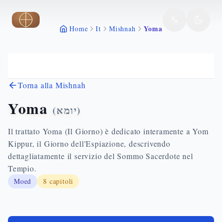
Vai al contenuto principale
Yoma
Home
It
Mishnah
Torna alla Mishnah
Yoma
(
יומא
)
Il trattato Yoma (Il Giorno) è dedicato interamente a Yom
Kippur, il Giorno dell'Espiazione, descrivendo
dettagliatamente il servizio del Sommo Sacerdote nel
Tempio.
Moed
8
capitoli