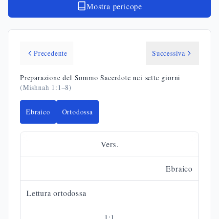
Mostra pericope
Precedente
Successiva
Preparazione del Sommo Sacerdote nei sette giorni
(Mishnah
1
:
1
–
8
)
Ebraico
Ortodossa
Vers.
Ebraico
Lettura ortodossa
1
:
1