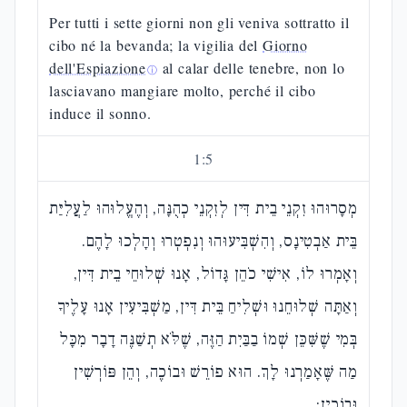
Per tutti i sette giorni non gli veniva sottratto il
cibo né la bevanda; la vigilia del
Giorno
dell'Espiazione
al calar delle tenebre, non lo
ⓘ
lasciavano mangiare molto, perché il cibo
induce il sonno.
1
:
5
מְסָרוּהוּ זִקְנֵי בֵית דִּין לְזִקְנֵי כְהֻנָּה, וְהֶעֱלוּהוּ לַעֲלִיַּת
בֵּית אַבְטִינָס, וְהִשְׁבִּיעוּהוּ וְנִפְטְרוּ וְהָלְכוּ לָהֶם.
וְאָמְרוּ לוֹ, אִישִׁי כֹהֵן גָּדוֹל, אָנוּ שְׁלוּחֵי בֵית דִּין,
וְאַתָּה שְׁלוּחֵנוּ וּשְׁלִיחַ בֵּית דִּין, מַשְׁבִּיעִין אָנוּ עָלֶיךָ
בְּמִי שֶׁשִּׁכֵּן שְׁמוֹ בַבַּיִת הַזֶּה, שֶׁלֹּא תְשַׁנֶּה דָבָר מִכָּל
מַה שֶּׁאָמַרְנוּ לָךְ. הוּא פוֹרֵשׁ וּבוֹכֶה, וְהֵן פּוֹרְשִׁין
וּבוֹכִין: