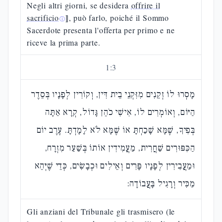
Negli altri giorni, se desidera
offrire il
sacrificio
⟧, può farlo, poiché il Sommo
ⓘ
Sacerdote presenta l'offerta per primo e ne
riceve la prima parte.
1
:
3
מָסְרוּ לוֹ זְקֵנִים מִזִּקְנֵי בֵית דִּין, וְקוֹרִין לְפָנָיו בְּסֵדֶר
הַיּוֹם, וְאוֹמְרִים לוֹ, אִישִׁי כֹהֵן גָּדוֹל, קְרָא אַתָּה
בְּפִיךָ, שֶׁמָּא שָׁכַחְתָּ אוֹ שֶׁמָּא לֹא לָמָדְתָּ. עֶרֶב יוֹם
הַכִּפּוּרִים שַׁחֲרִית, מַעֲמִידִין אוֹתוֹ בְּשַׁעַר מִזְרָח,
וּמַעֲבִירִין לְפָנָיו פָּרִים וְאֵילִים וּכְבָשִׂים, כְּדֵי שֶׁיְּהֵא
מַכִּיר וְרָגִיל בָּעֲבוֹדָה:
Gli anziani del Tribunale gli trasmisero (le