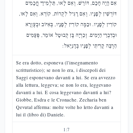
אִם הָיָה חָכָם, דּוֹרֵשׁ. וְאִם לָאו, תַּלְמִידֵי חֲכָמִים
דּוֹרְשִׁין לְפָנָיו. וְאִם רָגִיל לִקְרוֹת, קוֹרֵא. וְאִם לָאו,
קוֹרִין לְפָנָיו. וּבַמֶּה קוֹרִין לְפָנָיו, בְּאִיּוֹב וּבְעֶזְרָא
וּבְדִבְרֵי הַיָּמִים. זְכַרְיָה בֶּן קְבוּטָל אוֹמֵר, פְּעָמִים
הַרְבֵּה קָרִיתִי לְפָנָיו בְּדָנִיֵּאל:
Se era dotto, esponeva (l'insegnamento
scritturistico); se non lo era, i discepoli dei
Saggi esponevano davanti a lui. Se era avvezzo
alla lettura, leggeva; se non lo era, leggevano
davanti a lui. E cosa leggevano davanti a lui?
Giobbe, Esdra e le Cronache. Zecharia ben
Qevutal afferma: molte volte ho letto davanti a
lui il (libro di) Daniele.
1
:
7