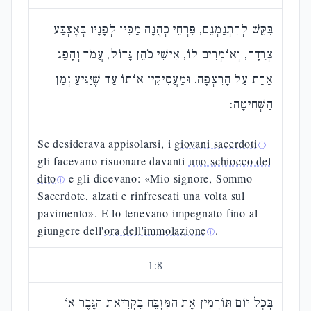
בִּקֵּשׁ לְהִתְנַמְנֵם, פִּרְחֵי כְהֻנָּה מַכִּין לְפָנָיו בְּאֶצְבַּע
צְרֵדָה, וְאוֹמְרִים לוֹ, אִישִׁי כֹהֵן גָּדוֹל, עֲמֹד וְהָפֵג
אַחַת עַל הָרִצְפָּה. וּמַעֲסִיקִין אוֹתוֹ עַד שֶׁיַּגִּיעַ זְמַן
הַשְּׁחִיטָה:
Se desiderava appisolarsi, i
giovani sacerdoti
ⓘ
gli facevano risuonare davanti
uno schiocco del
dito
e gli dicevano: «Mio signore, Sommo
ⓘ
Sacerdote, alzati e rinfrescati una volta sul
pavimento». E lo tenevano impegnato fino al
giungere dell'
ora dell'immolazione
.
ⓘ
1
:
8
בְּכָל יוֹם תּוֹרְמִין אֶת הַמִּזְבֵּחַ בִּקְרִיאַת הַגֶּבֶר אוֹ