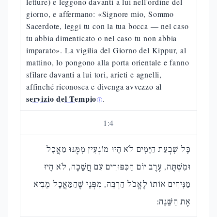
letture) e leggono davanti a lui nell'ordine del
giorno, e affermano: «Signore mio, Sommo
Sacerdote, leggi tu con la tua bocca — nel caso
tu abbia dimenticato o nel caso tu non abbia
imparato». La vigilia del Giorno del Kippur, al
mattino, lo pongono alla porta orientale e fanno
sfilare davanti a lui tori, arieti e agnelli,
affinché riconosca e divenga avvezzo al
servizio del Tempio
.
ⓘ
1
:
4
כָּל שִׁבְעַת הַיָּמִים לֹא הָיוּ מוֹנְעִין מִמֶּנּוּ מַאֲכָל
וּמִשְׁתֶּה, עֶרֶב יוֹם הַכִּפּוּרִים עִם חֲשֵׁכָה, לֹא הָיוּ
מַנִּיחִים אוֹתוֹ לֶאֱכֹל הַרְבֵּה, מִפְּנֵי שֶׁהַמַּאֲכָל מֵבִיא
אֶת הַשֵּׁנָה: