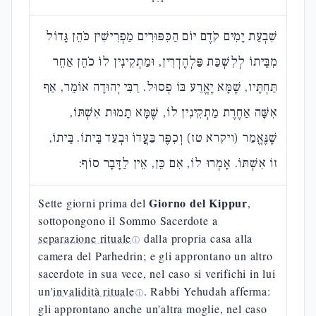
שִׁבְעַת יָמִים קֹדֶם יוֹם הַכִּפּוּרִים מַפְרִישִׁין כֹּהֵן גָּדוֹל
מִבֵּיתוֹ לְלִשְׁכַּת פַּלְהֶדְרִין, וּמַתְקִינִין לוֹ כֹהֵן אַחֵר
תַּחְתָּיו, שֶׁמָּא יֶאֱרַע בּוֹ פְסוּל. רַבִּי יְהוּדָה אוֹמֵר, אַף
אִשָּׁה אַחֶרֶת מַתְקִינִין לוֹ, שֶׁמָּא תָמוּת אִשְׁתּוֹ,
שֶׁנֶּאֱמַר (ויקרא טז) וְכִפֶּר בַּעֲדוֹ וּבְעַד בֵּיתוֹ. בֵּיתוֹ,
זוֹ אִשְׁתּוֹ. אָמְרוּ לוֹ, אִם כֵּן, אֵין לַדָּבָר סוֹף:
Giorno del Kippur
Sette giorni prima del
,
sottopongono il Sommo Sacerdote a
separazione rituale
dalla propria casa alla
ⓘ
camera del Parhedrin; e gli approntano un altro
sacerdote in sua vece, nel caso si verifichi in lui
un'
invalidità rituale
. Rabbi Yehudah afferma:
ⓘ
gli approntano anche un'altra moglie, nel caso