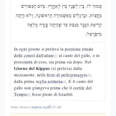
סָמוּךְ לוֹ, בֵּין לְפָנָיו בֵּין לְאַחֲרָיו. בְּיוֹם הַכִּפּוּרִים
מֵחֲצוֹת, וּבָרְגָלִים מֵאַשְׁמוּרָה הָרִאשׁוֹנָה, וְלֹא הָיְתָה
קְרִיאַת הַגֶּבֶר מַגַּעַת עַד שֶׁהָיְתָה עֲזָרָה מְלֵאָה
מִיִּשְׂרָאֵל:
In ogni giorno si preleva la
porzione rituale
delle ceneri dall'altare
al canto del gallo, o in
ⓘ
prossimità di esso, sia prima sia dopo. Nel
Giorno del Kippur
(si preleva) dalla
mezzanotte; nelle
feste di pellegrinaggio
,
ⓘ
dalla prima
veglia notturna
. E il canto del
ⓘ
gallo non giungeva prima che il
cortile del
Tempio
fosse pieno di Israeliti.
ⓘ
Fonte ebraico:
Sefaria.org
·
CC-BY