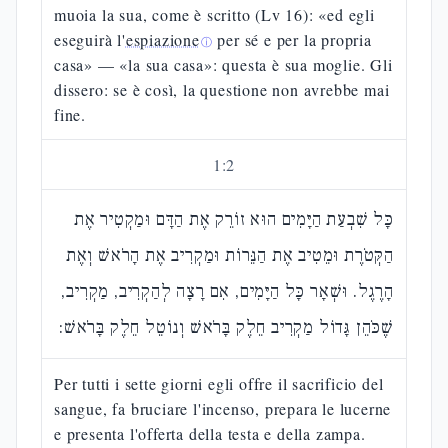
muoia la sua, come è scritto (Lv 16): «ed egli
eseguirà l'
espiazione
per sé e per la propria
ⓘ
casa» — «la sua casa»: questa è sua moglie. Gli
dissero: se è così, la questione non avrebbe mai
fine.
1
:
2
כָּל שִׁבְעַת הַיָּמִים הוּא זוֹרֵק אֶת הַדָּם וּמַקְטִיר אֶת
הַקְּטֹרֶת וּמֵטִיב אֶת הַנֵּרוֹת וּמַקְרִיב אֶת הָרֹאשׁ וְאֶת
הָרֶגֶל. וּשְׁאָר כָּל הַיָּמִים, אִם רָצָה לְהַקְרִיב, מַקְרִיב,
שֶׁכֹּהֵן גָּדוֹל מַקְרִיב חֵלֶק בָּרֹאשׁ וְנוֹטֵל חֵלֶק בָּרֹאשׁ:
Per tutti i sette giorni egli offre il sacrificio del
sangue, fa bruciare l'incenso, prepara le lucerne
e presenta l'offerta della testa e della zampa.