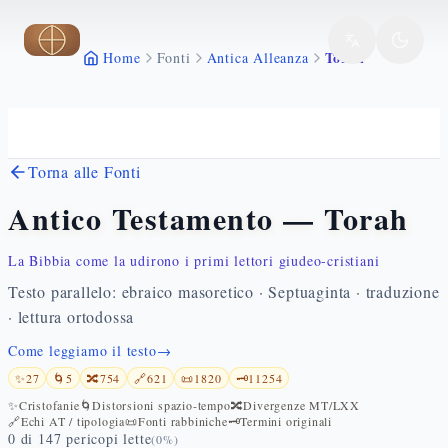
Vai al contenuto principale
Torah
Home
Fonti
Antica Alleanza
Torna alle Fonti
Antico Testamento — Torah
La Bibbia come la udirono i primi lettori giudeo-cristiani
Testo parallelo: ebraico masoretico · Septuaginta · traduzione
· lettura ortodossa
Come leggiamo il testo
→
✨
27
🌀
5
🔀
754
🔗
621
📜
1820
🗝️
11254
✨
Cristofanie
🌀
Distorsioni spazio-tempo
🔀
Divergenze MT/LXX
🔗
Echi AT / tipologia
📜
Fonti rabbiniche
🗝️
Termini originali
0
di
147
pericopi lette
(
0
%)