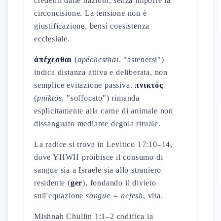
credenti dalle nazioni, senza imporre la
circoncisione. La tensione non è
giustificazione, bensì coesistenza
ecclesiale.
ἀπέχεσθαι
(
apéchesthai
, "astenersi")
indica distanza attiva e deliberata, non
semplice evitazione passiva.
πνικτός
(
pniktós
, "soffocato") rimanda
esplicitamente alla carne di animale non
dissanguato mediante degola rituale.
La radice si trova in Levitico 17:10–14,
dove YHWH proibisce il consumo di
sangue sia a Israele sia allo straniero
residente (
ger
), fondando il divieto
sull'equazione
sangue = nefesh
, vita.
Mishnah Chullin 1:1–2 codifica la