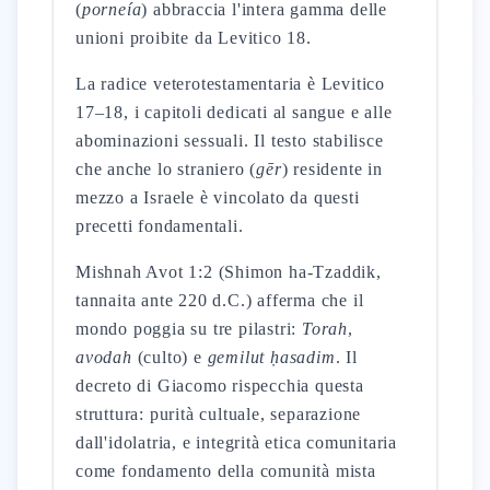
(
porneía
) abbraccia l'intera gamma delle
unioni proibite da Levitico 18.
La radice veterotestamentaria è Levitico
17–18, i capitoli dedicati al sangue e alle
abominazioni sessuali. Il testo stabilisce
che anche lo straniero (
gēr
) residente in
mezzo a Israele è vincolato da questi
precetti fondamentali.
Mishnah Avot 1:2 (Shimon ha-Tzaddik,
tannaita ante 220 d.C.) afferma che il
mondo poggia su tre pilastri:
Torah
,
avodah
(culto) e
gemilut ḥasadim
. Il
decreto di Giacomo rispecchia questa
struttura: purità cultuale, separazione
dall'idolatria, e integrità etica comunitaria
come fondamento della comunità mista