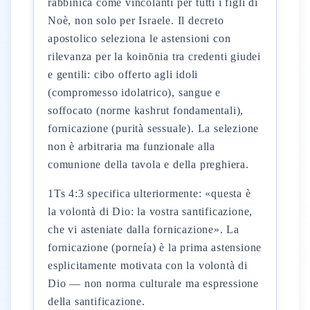
rabbinica come vincolanti per tutti i figli di
Noè, non solo per Israele. Il decreto
apostolico seleziona le astensioni con
rilevanza per la koinōnia tra credenti giudei
e gentili: cibo offerto agli idoli
(compromesso idolatrico), sangue e
soffocato (norme kashrut fondamentali),
fornicazione (purità sessuale). La selezione
non è arbitraria ma funzionale alla
comunione della tavola e della preghiera.
1Ts 4:3 specifica ulteriormente: «questa è
la volontà di Dio: la vostra santificazione,
che vi asteniate dalla fornicazione». La
fornicazione (porneía) è la prima astensione
esplicitamente motivata con la volontà di
Dio — non norma culturale ma espressione
della santificazione.