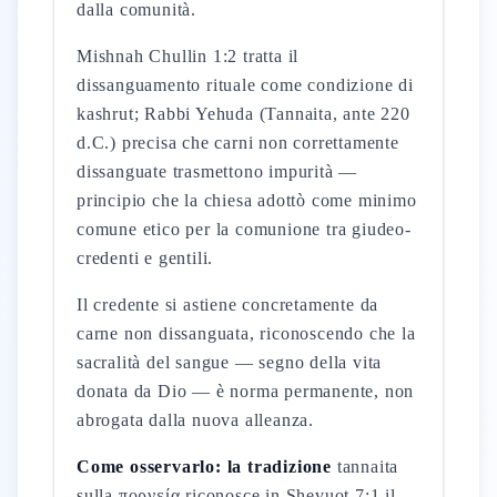
dalla comunità.
Mishnah Chullin 1:2 tratta il
dissanguamento rituale come condizione di
kashrut; Rabbi Yehuda (Tannaita, ante 220
d.C.) precisa che carni non correttamente
dissanguate trasmettono impurità —
principio che la chiesa adottò come minimo
comune etico per la comunione tra giudeo-
credenti e gentili.
Il credente si astiene concretamente da
carne non dissanguata, riconoscendo che la
sacralità del sangue — segno della vita
donata da Dio — è norma permanente, non
abrogata dalla nuova alleanza.
Come osservarlo: la tradizione
tannaita
sulla πορνεία riconosce in Shevuot 7:1 il