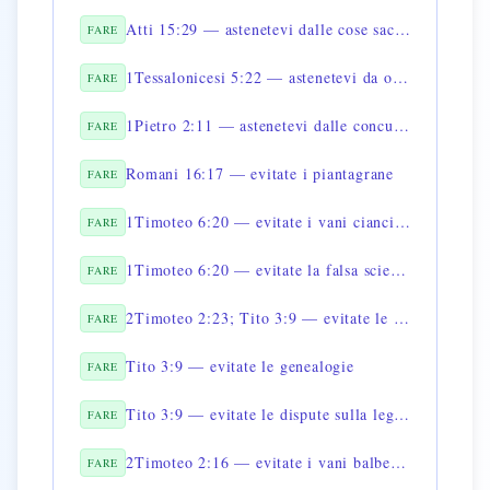
Atti 15:29 — astenetevi dalle cose sacrificate agli idoli
FARE
1Tessalonicesi 5:22 — astenetevi da ogni apparenza di male
FARE
1Pietro 2:11 — astenetevi dalle concupiscenze carnali
FARE
Romani 16:17 — evitate i piantagrane
FARE
1Timoteo 6:20 — evitate i vani cianciamenti
FARE
1Timoteo 6:20 — evitate la falsa scienza
FARE
2Timoteo 2:23; Tito 3:9 — evitate le questioni stolte
FARE
Tito 3:9 — evitate le genealogie
FARE
Tito 3:9 — evitate le dispute sulla legge
FARE
2Timoteo 2:16 — evitate i vani balbettii
FARE