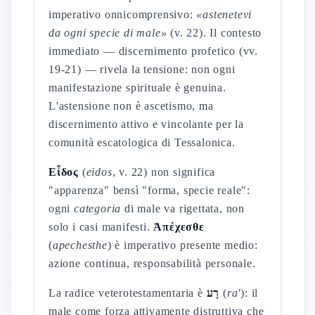
imperativo onnicomprensivo:
«astenetevi
da ogni specie di male»
(v. 22). Il contesto
immediato — discernimento profetico (vv.
19-21) — rivela la tensione: non ogni
manifestazione spirituale è genuina.
L'astensione non è ascetismo, ma
discernimento attivo e vincolante per la
comunità escatologica di Tessalonica.
Εἶδος
(
eidos
, v. 22) non significa
"apparenza" bensì "forma, specie reale":
ogni
categoria
di male va rigettata, non
solo i casi manifesti.
Ἀπέχεσθε
(
apechesthe
) è imperativo presente medio:
azione continua, responsabilità personale.
La radice veterotestamentaria è
רָע
(
ra'
): il
male come forza attivamente distruttiva che