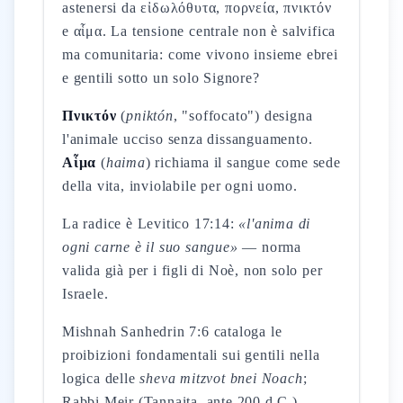
astenersi da εἰδωλόθυτα, πορνεία, πνικτόν
e αἷμα. La tensione centrale non è salvifica
ma comunitaria: come vivono insieme ebrei
e gentili sotto un solo Signore?
Πνικτόν
(
pniktón
, "soffocato") designa
l'animale ucciso senza dissanguamento.
Αἷμα
(
haima
) richiama il sangue come sede
della vita, inviolabile per ogni uomo.
La radice è Levitico 17:14:
«l'anima di
ogni carne è il suo sangue»
— norma
valida già per i figli di Noè, non solo per
Israele.
Mishnah Sanhedrin 7:6 cataloga le
proibizioni fondamentali sui gentili nella
logica delle
sheva mitzvot bnei Noach
;
Rabbi Meir (Tannaita, ante 200 d.C.)