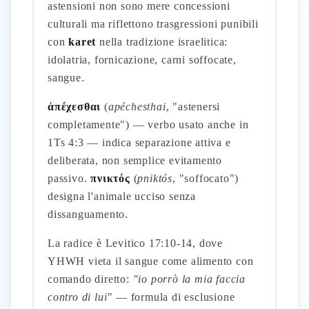
astensioni non sono mere concessioni
culturali ma riflettono trasgressioni punibili
con
karet
nella tradizione israelitica:
idolatria, fornicazione, carni soffocate,
sangue.
ἀπέχεσθαι
(
apéchesthai
, "astenersi
completamente") — verbo usato anche in
1Ts 4:3 — indica separazione attiva e
deliberata, non semplice evitamento
passivo.
πνικτός
(
pniktós
, "soffocato")
designa l'animale ucciso senza
dissanguamento.
La radice è Levitico 17:10-14, dove
YHWH vieta il sangue come alimento con
comando diretto:
"io porrò la mia faccia
contro di lui"
— formula di esclusione