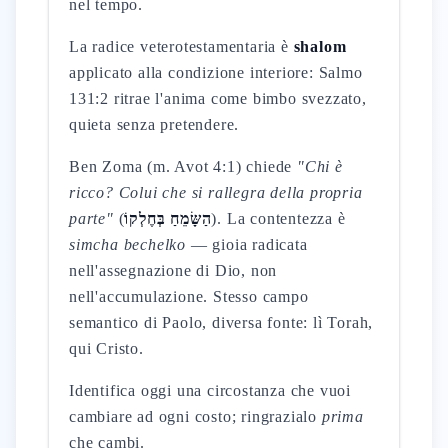
nel tempo.
La radice veterotestamentaria è
shalom
applicato alla condizione interiore: Salmo
131:2 ritrae l'anima come bimbo svezzato,
quieta senza pretendere.
Ben Zoma (m. Avot 4:1) chiede
"Chi è
ricco? Colui che si rallegra della propria
parte"
(
הַשָּׂמֵחַ בְּחֶלְקוֹ
). La contentezza è
simcha bechelko
— gioia radicata
nell'assegnazione di Dio, non
nell'accumulazione. Stesso campo
semantico di Paolo, diversa fonte: lì Torah,
qui Cristo.
Identifica oggi una circostanza che vuoi
cambiare ad ogni costo; ringrazialo
prima
che cambi.