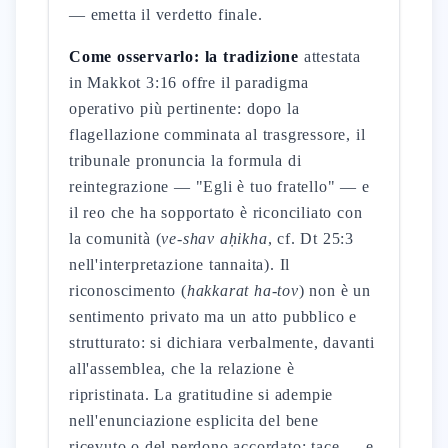
— emetta il verdetto finale.
Come osservarlo: la tradizione
attestata
in Makkot 3:16 offre il paradigma
operativo più pertinente: dopo la
flagellazione comminata al trasgressore, il
tribunale pronuncia la formula di
reintegrazione — "Egli è tuo fratello" — e
il reo che ha sopportato è riconciliato con
la comunità (
ve-shav aḥikha
, cf. Dt 25:3
nell'interpretazione tannaita). Il
riconoscimento (
hakkarat ha-tov
) non è un
sentimento privato ma un atto pubblico e
strutturato: si dichiara verbalmente, davanti
all'assemblea, che la relazione è
ripristinata. La gratitudine si adempie
nell'enunciazione esplicita del bene
ricevuto o del perdono accordato; tace — e