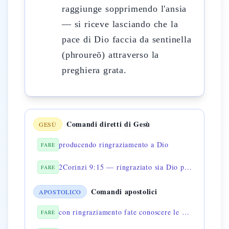
raggiunge sopprimendo l'ansia
— si riceve lasciando che la
pace di Dio faccia da sentinella
(phroureō) attraverso la
preghiera grata.
Comandi diretti di Gesù
GESÙ
producendo ringraziamento a Dio
FARE
2Corinzi 9:15 — ringraziato sia Dio per il suo dono ineffabile
FARE
Comandi apostolici
APOSTOLICO
con ringraziamento fate conoscere le vostre richieste a Dio
FARE