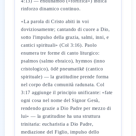
4:13) — endunamoō («fortifica») indica
rinforzo dinamico continuo.
«La parola di Cristo abiti in voi
doviziosamente; cantando di cuore a Dio,
sotto l'impulso della grazia, salmi, inni, e
cantici spirituali» (Col 3:16). Paolo
enumera tre forme di canto liturgico:
psalmos (salmo ebraico), hymnos (inno
cristologico), ōdē pneumatikē (cantico
spirituale) — la gratitudine prende forma
nel corpo della comunità radunata. Col
3:17 aggiunge il principio unificante: «fate
ogni cosa nel nome del Signor Gesù,
rendendo grazie a Dio Padre per mezzo di
lui» — la gratitudine ha una struttura
trinitaria: eucharistia a Dio Padre,
mediazione del Figlio, impulso dello