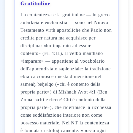
Gratitudine
La contentezza e la gratitudine — in greco
autarkeia e eucharistia — sono nel Nuovo
Testamento virtù apostoliche che Paolo non
eredita per natura ma acquisisce per
disciplina: «ho imparato ad essere
contento» (Fil 4:11). Il verbo manthanō —
«imparare» — appartiene al vocabolario
dell'apprendistato sapienziale: la tradizione
ebraica conosce questa dimensione nel
samēaḥ beḥelqō («chi è contento della
propria parte») di Mishnah Avot 4:1 (Ben
Zoma: «chi è ricco? Chi è contento della
propria parte»), che ridefinisce la ricchezza
come soddisfazione interiore non come
possesso materiale. Nel NT la contentezza
è fondata cristologicamente: «posso ogni