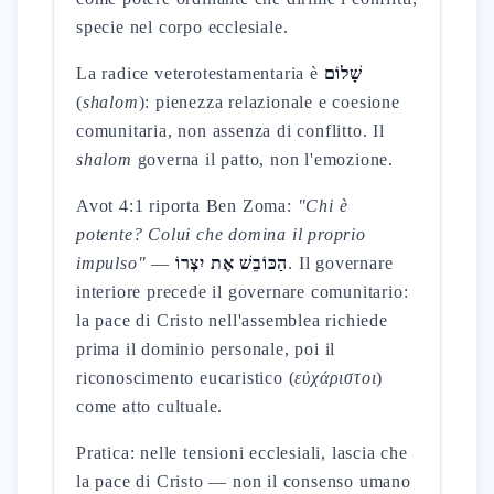
specie nel corpo ecclesiale.
La radice veterotestamentaria è
שָׁלוֹם
(
shalom
): pienezza relazionale e coesione
comunitaria, non assenza di conflitto. Il
shalom
governa il patto, non l'emozione.
Avot 4:1 riporta Ben Zoma:
"Chi è
potente? Colui che domina il proprio
impulso"
—
הַכּוֹבֵשׁ אֶת יִצְרוֹ
. Il governare
interiore precede il governare comunitario:
la pace di Cristo nell'assemblea richiede
prima il dominio personale, poi il
riconoscimento eucaristico (
εὐχάριστοι
)
come atto cultuale.
Pratica: nelle tensioni ecclesiali, lascia che
la pace di Cristo — non il consenso umano