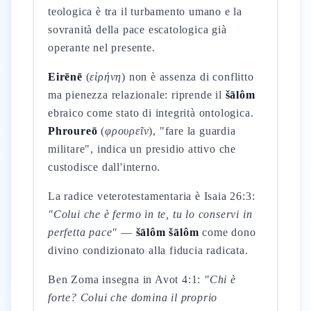
teologica è tra il turbamento umano e la
sovranità della pace escatologica già
operante nel presente.
Eirēnē
(
εἰρήνη
) non è assenza di conflitto
ma pienezza relazionale: riprende il
šālôm
ebraico come stato di integrità ontologica.
Phroureō
(
φρουρεῖν
), "fare la guardia
militare", indica un presidio attivo che
custodisce dall'interno.
La radice veterotestamentaria è Isaia 26:3:
"Colui che è fermo in te, tu lo conservi in
perfetta pace"
—
šālôm šālôm
come dono
divino condizionato alla fiducia radicata.
Ben Zoma insegna in Avot 4:1:
"Chi è
forte? Colui che domina il proprio