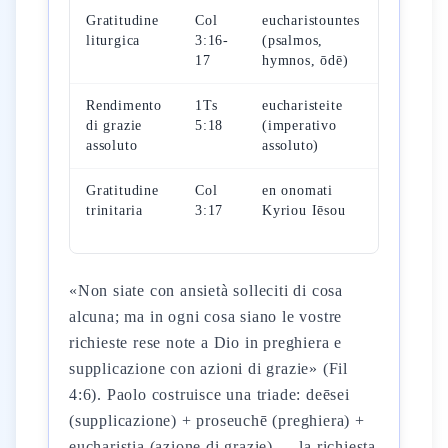
Gratitudine
Col
eucharistountes
Sal
liturgica
3:16-
(psalmos,
100:4
17
hymnos, ōdē)
(tōdāh)
Rendimento
1Ts
eucharisteite
1Cr
di grazie
5:18
(imperativo
29:14
assoluto
assoluto)
Gratitudine
Col
en onomati
Sal
trinitaria
3:17
Kyriou Iēsou
136:1
(hodū)
«Non siate con ansietà solleciti di cosa
alcuna; ma in ogni cosa siano le vostre
richieste rese note a Dio in preghiera e
supplicazione con azioni di grazie» (Fil
4:6). Paolo costruisce una triade: deēsei
(supplicazione) + proseuchē (preghiera) +
eucharistia (azione di grazie) — la richiesta