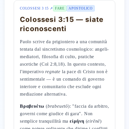
COLOSSESI 3 15 ↗
FARE
APOSTOLICO
Colossesi 3:15 — siate
riconoscenti
Paolo scrive da prigioniero a una comunità
tentata dal sincretismo cosmologico: angeli-
mediatori, filosofia di culto, pratiche
ascetiche (Col 2:8,18). In questo contesto,
l'imperativo
regnate
la pace di Cristo non è
sentimentale — è un comando di governo
interiore e comunitario che esclude ogni
mediazione alternativa.
Βραβευέτω
(
brabeuetō
): "faccia da arbitro,
governi come giudice di gara". Non
semplice tranquillità ma
εἰρήνη
(
eirēnē
)
come potere ordinante che dirime i conflitti,