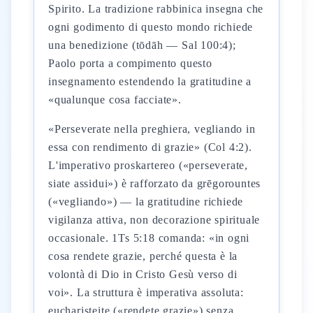
Spirito. La tradizione rabbinica insegna che
ogni godimento di questo mondo richiede
una benedizione (tōdāh — Sal 100:4);
Paolo porta a compimento questo
insegnamento estendendo la gratitudine a
«qualunque cosa facciate».
«Perseverate nella preghiera, vegliando in
essa con rendimento di grazie» (Col 4:2).
L'imperativo proskartereo («perseverate,
siate assidui») è rafforzato da grēgorountes
(«vegliando») — la gratitudine richiede
vigilanza attiva, non decorazione spirituale
occasionale. 1Ts 5:18 comanda: «in ogni
cosa rendete grazie, perché questa è la
volontà di Dio in Cristo Gesù verso di
voi». La struttura è imperativa assoluta:
eucharisteite («rendete grazie») senza