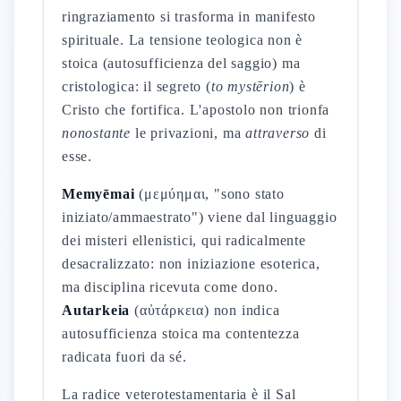
ringraziamento si trasforma in manifesto
spirituale. La tensione teologica non è
stoica (autosufficienza del saggio) ma
cristologica: il segreto (
to mystērion
) è
Cristo che fortifica. L'apostolo non trionfa
nonostante
le privazioni, ma
attraverso
di
esse.
Memyēmai
(μεμύημαι, "sono stato
iniziato/ammaestrato") viene dal linguaggio
dei misteri ellenistici, qui radicalmente
desacralizzato: non iniziazione esoterica,
ma disciplina ricevuta come dono.
Autarkeia
(αὐτάρκεια) non indica
autosufficienza stoica ma contentezza
radicata fuori da sé.
La radice veterotestamentaria è il Sal