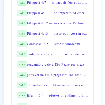
Filippesi 4:7 — la pace di Dio custodirà i vostri cuori
FARE
Filippesi 4:11 — ho imparato ad essere contento
FARE
Filippesi 4:12 — so vivere nell'abbondanza e nella penuria
FARE
Filippesi 4:13 — posso ogni cosa in colui che mi fortifica
FARE
Colossesi 3:15 — siate riconoscenti
FARE
cantando con gratitudine nei vostri cuori
FARE
rendendo grazie a Dio Padre per mezzo di lui
FARE
perseverate nella preghiera con rendimento di grazie
FARE
1Tessalonicesi 5:18 — in ogni cosa rendete grazie
FARE
Efesini 5:4 — piuttosto rendimento di grazie
FARE