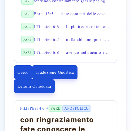
rendendo continuamente grazie per ogni cosa
FARE
Ebrei 13:5 — siate contenti delle cose che avete
FARE
1Timoteo 6:6 — la pietà con contentezza è un grande guadagno
FARE
1Timoteo 6:7 — nulla abbiamo portato nel mondo e nulla possiamo portarne via
FARE
1Timoteo 6:8 — avendo nutrimento e vestiti saremo contenti
FARE
Greco
Traduzione Gnostica
Lettura Ortodossa
FILIPPESI 4 6 ↗
FARE
APOSTOLICO
con ringraziamento
fate conoscere le