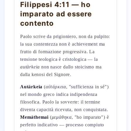
Filippesi 4:11 — ho
imparato ad essere
contento
Paolo scrive da prigioniero, non da pulpito:
la sua contentezza non è achievement ma
frutto di formazione progressiva. La
tensione teologica è cristologica — la
autàrkeia
non nasce dallo stoicismo ma
dalla kenosi del Signore.
Autárkeia
(
αὐτάρκεια
, "sufficienza in sé")
nel mondo greco indica indipendenza
filosofica. Paolo la sovverte: il termine
diventa capacità ricevuta, non conquistata.
Memáthemai
(
μεμάθηκα
, "ho imparato") è
perfetto indicativo — processo compiuto