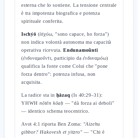
esterna che lo sostiene. La tensione centrale
è tra impotenza biografica e potenza
spirituale conferita.
Ischýō
(
ἰσχύω
, "sono capace, ho forza")
non indica volontà autonoma ma capacità
operativa ricevuta.
Endunamoûnti
(
ἐνδυναμοῦντι
, participio da
ἐνδυναμόω
)
qualifica la fonte come Colui che "pone
forza dentro": potenza infusa, non
acquisita.
La radice sta in
ḥāzaq
(Is 40:29–31):
YHWH
nōtēn kōaḥ
— "dà forza ai deboli"
— identico schema teocentrico.
Avot 4:1 riporta Ben Zoma:
"Aizehu
gibbor? Hakovesh et yitzro"
— "Chi è