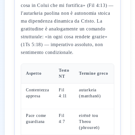
cosa in Colui che mi fortifica» (Fil 4:13) —
l'autarkeia paolina non è autonomia stoica
ma dipendenza dinamica da Cristo. La
gratitudine è analogamente un comando
strutturale: «in ogni cosa rendete grazie»
(1Ts 5:18) — imperativo assoluto, non
sentimento condizionale.
Testo
Radice
Aspetto
Termine greco
NT
AT
Contentezza
Fil
autarkeia
Sal
appresa
4:11
(manthanō)
131:2
(dāmam
Pace come
Fil
eirēnē tou
Sal
guardiana
4:7
Theou
29:11
(phroureō)
(šālôm)