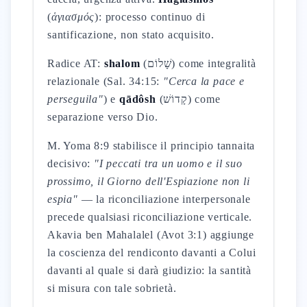
(
ἁγιασμός
): processo continuo di
santificazione, non stato acquisito.
Radice AT:
shalom
(שָׁלוֹם) come integralità
relazionale (Sal. 34:15:
"Cerca la pace e
perseguila"
) e
qādôsh
(קָדוֹשׁ) come
separazione verso Dio.
M. Yoma 8:9 stabilisce il principio tannaita
decisivo:
"I peccati tra un uomo e il suo
prossimo, il Giorno dell'Espiazione non li
espia"
— la riconciliazione interpersonale
precede qualsiasi riconciliazione verticale.
Akavia ben Mahalalel (Avot 3:1) aggiunge
la coscienza del rendiconto davanti a Colui
davanti al quale si darà giudizio: la santità
si misura con tale sobrietà.