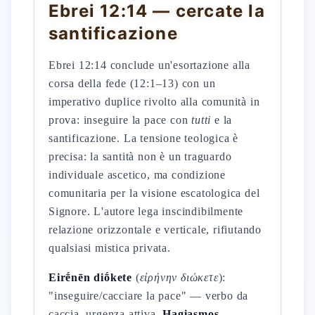
Ebrei 12:14 — cercate la
santificazione
Ebrei 12:14 conclude un'esortazione alla
corsa della fede (12:1–13) con un
imperativo duplice rivolto alla comunità in
prova: inseguire la pace con
tutti
e la
santificazione. La tensione teologica è
precisa: la santità non è un traguardo
individuale ascetico, ma condizione
comunitaria per la visione escatologica del
Signore. L'autore lega inscindibilmente
relazione orizzontale e verticale, rifiutando
qualsiasi mistica privata.
Eirḗnēn diṓkete
(
εἰρήνην διώκετε
):
"inseguire/cacciare la pace" — verbo da
caccia, urgenza attiva.
Hagiasmos