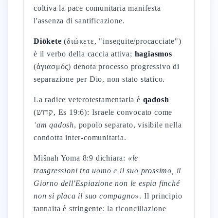
coltiva la pace comunitaria manifesta
l'assenza di santificazione.
Diōkete
(διώκετε, "inseguite/procacciate")
è il verbo della caccia attiva;
hagiasmos
(ἁγιασμός) denota processo progressivo di
separazione per Dio, non stato statico.
La radice veterotestamentaria è
qadosh
(קדוש, Es 19:6): Israele convocato come
ʿam qadosh
, popolo separato, visibile nella
condotta inter-comunitaria.
Mišnah Yoma 8:9 dichiara:
«le
trasgressioni tra uomo e il suo prossimo, il
Giorno dell'Espiazione non le espia finché
non si placa il suo compagno»
. Il principio
tannaita è stringente: la riconciliazione