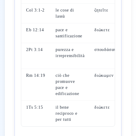
Col 3:1-2
le cose di
ζητεῖτε
risu
lassù
con 
Eb 12:14
pace e
διώκετε
visi
santificazione
esca
2Pt 3:14
purezza e
σπουδάσατε
atte
irreprensibilità
gior
Sig
Rm 14:19
ciò che
διώκωμεν
logi
promuove
com
pace e
edificazione
1Ts 5:15
il bene
διώκετε
cont
reciproco e
cicl
per tutti
ven