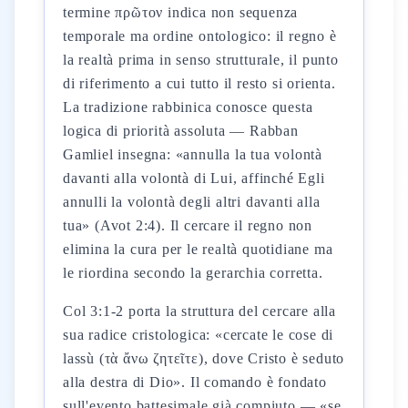
termine πρῶτον indica non sequenza
temporale ma ordine ontologico: il regno è
la realtà prima in senso strutturale, il punto
di riferimento a cui tutto il resto si orienta.
La tradizione rabbinica conosce questa
logica di priorità assoluta — Rabban
Gamliel insegna: «annulla la tua volontà
davanti alla volontà di Lui, affinché Egli
annulli la volontà degli altri davanti alla
tua» (Avot 2:4). Il cercare il regno non
elimina la cura per le realtà quotidiane ma
le riordina secondo la gerarchia corretta.
Col 3:1-2 porta la struttura del cercare alla
sua radice cristologica: «cercate le cose di
lassù (τὰ ἄνω ζητεῖτε), dove Cristo è seduto
alla destra di Dio». Il comando è fondato
sull'evento battesimale già compiuto — «se