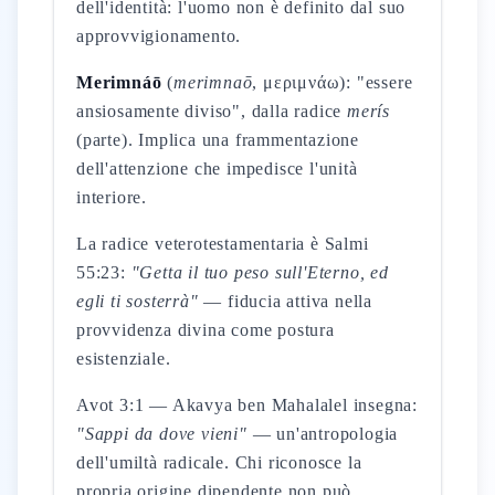
dell'identità: l'uomo non è definito dal suo
approvvigionamento.
Merimnáō
(
merimnaō
, μεριμνάω): "essere
ansiosamente diviso", dalla radice
merís
(parte). Implica una frammentazione
dell'attenzione che impedisce l'unità
interiore.
La radice veterotestamentaria è Salmi
55:23:
"Getta il tuo peso sull'Eterno, ed
egli ti sosterrà"
— fiducia attiva nella
provvidenza divina come postura
esistenziale.
Avot 3:1 — Akavya ben Mahalalel insegna:
"Sappi da dove vieni"
— un'antropologia
dell'umiltà radicale. Chi riconosce la
propria origine dipendente non può