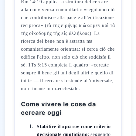
Rm 14:19 applica la struttura del cercare
alla convivenza comunitaria: «seguiamo ciò
che contribuisce alla pace e all'edificazione
reciproca» (τὰ τῆς εἰρήνης διώκωμεν καὶ τὰ
τῆς οἰκοδομῆς τῆς εἰς ἀλλήλους). La
ricerca del bene non è astratta ma
comunitariamente orientata: si cerca ciò che
edifica l'altro, non solo ciò che soddisfa il
sé. 1Ts 5:15 completa il quadro: «cercate
sempre il bene gli uni degli altri e quello di
tutti» — il cercare si estende all'universale,
non rimane intra-ecclesiale.
Come vivere le cose da
cercare oggi
Stabilire il πρῶτον come criterio
decisionale quotidiano
: seguendo