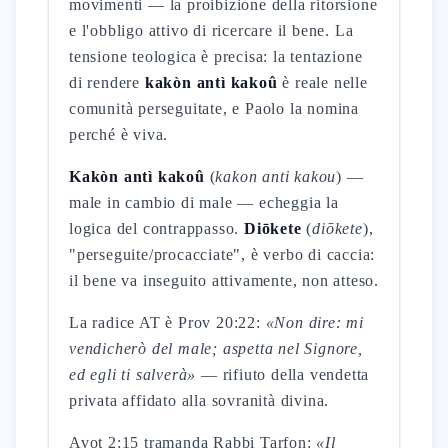
movimenti — la proibizione della ritorsione
e l'obbligo attivo di ricercare il bene. La
tensione teologica è precisa: la tentazione
di rendere
kakòn antì kakoû
è reale nelle
comunità perseguitate, e Paolo la nomina
perché è viva.
Kakòn antì kakoû
(
kakon anti kakou
) —
male in cambio di male — echeggia la
logica del contrappasso.
Diōkete
(
diōkete
),
"perseguite/procacciate", è verbo di caccia:
il bene va inseguito attivamente, non atteso.
La radice AT è Prov 20:22:
«Non dire: mi
vendicherò del male; aspetta nel Signore,
ed egli ti salverà»
— rifiuto della vendetta
privata affidato alla sovranità divina.
Avot 2:15 tramanda Rabbi Tarfon:
«Il