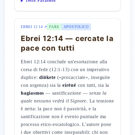
Testo Parallelo
EBREI 12 14 ↗
FARE
APOSTOLICO
Ebrei 12:14 — cercate la
pace con tutti
Ebrei 12:14 conclude un'esortazione alla
corsa di fede (12:1-13) con un imperativo
duplice:
diōkete
(«procacciate», inseguite
con urgenza) sia la
eirēnē
con tutti, sia la
hagiasmos
— santificazione —
senza la
quale nessuno vedrà il Signore
. La tensione
è netta: la pace non è passività, e la
santificazione non è evento puntuale ma
processo etico-escatologico. L'autore pone
i due obiettivi come inseparabili: chi non