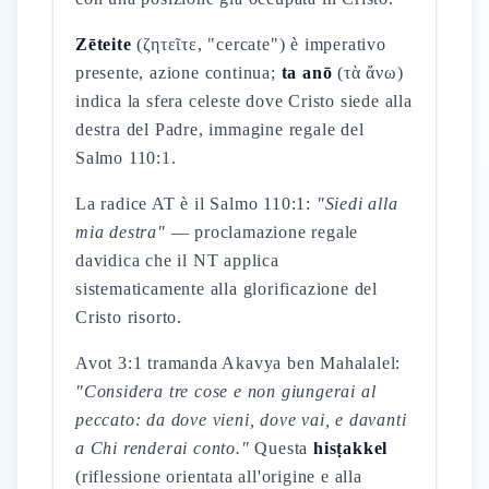
Zēteite
(ζητεῖτε, "cercate") è imperativo
presente, azione continua;
ta anō
(τὰ ἄνω)
indica la sfera celeste dove Cristo siede alla
destra del Padre, immagine regale del
Salmo 110:1.
La radice AT è il Salmo 110:1:
"Siedi alla
mia destra"
— proclamazione regale
davidica che il NT applica
sistematicamente alla glorificazione del
Cristo risorto.
Avot 3:1 tramanda Akavya ben Mahalalel:
"Considera tre cose e non giungerai al
peccato: da dove vieni, dove vai, e davanti
a Chi renderai conto."
Questa
hisṭakkel
(riflessione orientata all'origine e alla