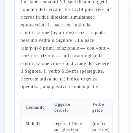
I restanti comandi NT specificano oggetti
concreti del cercare. Eb 12:14 prescrive la
ricerca in due direzioni simultanee:
«procacciate la pace con tutti e la
santificazione (ἁγιασμόν) senza la quale
nessuno vedrà il Signore». La pace
(εἰρήνη) è prima relazionale — con «tutti»,
senza restrizioni — poi escatologica: la
santificazione come condizione del vedere
il Signore. Il verbo διώκετε (perseguite,
ricercate attivamente) indica urgenza
operativa, non passività contemplativa.
Oggetto
Verbo
Comando
Fon
cercato
greco
Mt 6:33
regno di Dio e
ζητεῖτε
pro
sua giustizia
(πρῶτον)
pate