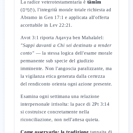
La radice veterotestamentaria è
tāmîm
(תָּמִים), l'integrità morale totale richiesta ad
Abramo in Gen 17:1 e applicata all'offerta
accettabile in Lev 22:21.
Avot 3:1 riporta Aqavya ben Mahalalel:
"Sappi davanti a Chi sei destinato a render
conto"
— la stessa logica dell'esame morale
permanente sub specie del giudizio
imminente. Non l'angoscia paralizzante, ma
la vigilanza etica generata dalla certezza
del rendiconto orienta ogni azione presente.
Esamina ogni settimana una relazione
interpersonale irrisolta: la pace di 2Pt 3:14
si costruisce concretamente nella
riconciliazione, non nell'attesa quieta.
Come osservarlo: la tradizione
tannaita di