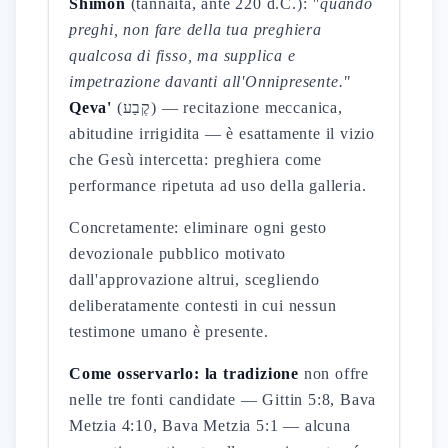
Shimon
(tannaita, ante 220 d.C.):
"quando
preghi, non fare della tua preghiera
qualcosa di fisso, ma supplica e
impetrazione davanti all'Onnipresente."
Qeva'
(קֶבַע) — recitazione meccanica,
abitudine irrigidita — è esattamente il vizio
che Gesù intercetta: preghiera come
performance ripetuta ad uso della galleria.
Concretamente: eliminare ogni gesto
devozionale pubblico motivato
dall'approvazione altrui, scegliendo
deliberatamente contesti in cui nessun
testimone umano è presente.
Come osservarlo: la tradizione
non offre
nelle tre fonti candidate — Gittin 5:8, Bava
Metzia 4:10, Bava Metzia 5:1 — alcuna