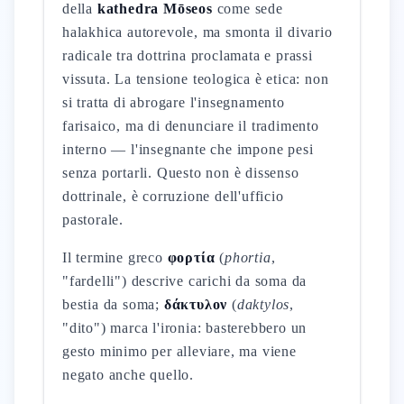
della
kathedra Mōseos
come sede
halakhica autorevole, ma smonta il divario
radicale tra dottrina proclamata e prassi
vissuta. La tensione teologica è etica: non
si tratta di abrogare l'insegnamento
farisaico, ma di denunciare il tradimento
interno — l'insegnante che impone pesi
senza portarli. Questo non è dissenso
dottrinale, è corruzione dell'ufficio
pastorale.
Il termine greco
φορτία
(
phortia
,
"fardelli") descrive carichi da soma da
bestia da soma;
δάκτυλον
(
daktylos
,
"dito") marca l'ironia: basterebbero un
gesto minimo per alleviare, ma viene
negato anche quello.