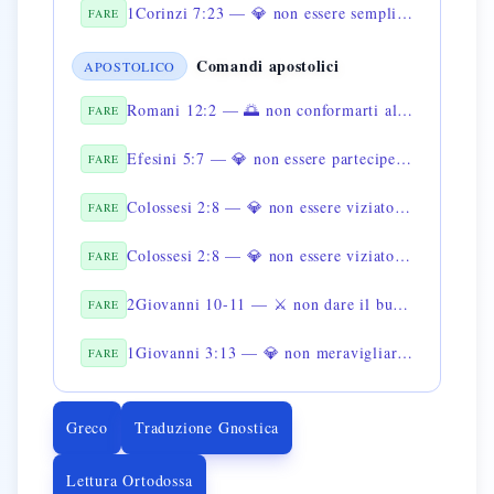
1Corinzi 7:23 — 💎 non essere semplice servo degli uomini
FARE
Comandi apostolici
APOSTOLICO
Romani 12:2 — 🌅 non conformarti al mondo
FARE
Efesini 5:7 — 💎 non essere partecipe con i peccatori
FARE
Colossesi 2:8 — 💎 non essere viziato dalla filosofia
FARE
Colossesi 2:8 — 💎 non essere viziato dal vano inganno
FARE
2Giovanni 10-11 — ⚔️ non dare il buongiorno ai falsi maestri
FARE
1Giovanni 3:13 — 💎 non meravigliarti se sei odiato dal mondo
FARE
Greco
Traduzione Gnostica
Lettura Ortodossa