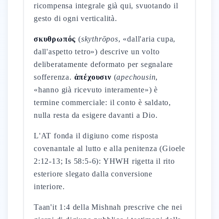
ricompensa integrale già qui, svuotando il
gesto di ogni verticalità.
σκυθρωπός
(
skythrōpos
, «dall'aria cupa,
dall'aspetto tetro») descrive un volto
deliberatamente deformato per segnalare
sofferenza.
ἀπέχουσιν
(
apechousin
,
«hanno già ricevuto interamente») è
termine commerciale: il conto è saldato,
nulla resta da esigere davanti a Dio.
L'AT fonda il digiuno come risposta
covenantale al lutto e alla penitenza (Gioele
2:12-13; Is 58:5-6): YHWH rigetta il rito
esteriore slegato dalla conversione
interiore.
Taan'it 1:4 della Mishnah prescrive che nei