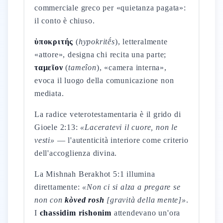
commerciale greco per «quietanza pagata»:
il conto è chiuso.
ὑποκριτής
(
hypokritḗs
), letteralmente
«attore», designa chi recita una parte;
ταμεῖον
(
tameîon
), «camera interna»,
evoca il luogo della comunicazione non
mediata.
La radice veterotestamentaria è il grido di
Gioele 2:13:
«Laceratevi il cuore, non le
vesti»
— l'autenticità interiore come criterio
dell'accoglienza divina.
La Mishnah Berakhot 5:1 illumina
direttamente:
«Non ci si alza a pregare se
non con
kòved rosh
[gravità della mente]»
.
I
chassidim rishonim
attendevano un'ora