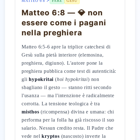
MATTEO 6 8 ↗
FARE
GESÙ
Matteo 6:8 — 💎 non
essere come i pagani
nella preghiera
Matteo 6:5-6 apre la triplice catechesi di
Gesù sulla pietà interiore (elemosina,
preghiera, digiuno). L'autore pone la
preghiera pubblica come test di autenticità:
gli
hypokritai
(
hoi hypokritai
) non
sbagliano il gesto — stanno ritti secondo
l'usanza — ma l'intenzione è radicalmente
corrotta. La tensione teologica è tra
misthos
(ricompensa) divina e umana: chi
performa per la folla ha già riscosso il suo
salario. Nessun credito resta. Il Padre che
vede nel
kryptos
(nascosto) inverte la