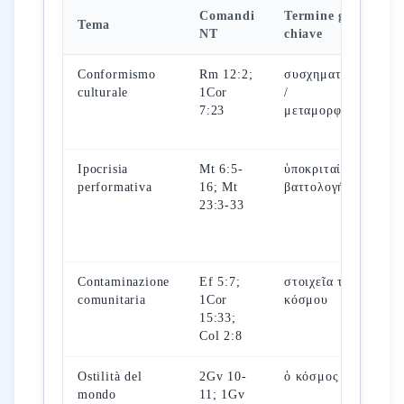
Comandi
Termine greco
Tema
NT
chiave
Conformismo
Rm 12:2;
συσχηματίζεσθε
culturale
1Cor
/
7:23
μεταμορφοῦσθε
Ipocrisia
Mt 6:5-
ὑποκριταί /
performativa
16; Mt
βαττολογήσητε
23:3-33
Contaminazione
Ef 5:7;
στοιχεῖα τοῦ
comunitaria
1Cor
κόσμου
15:33;
Col 2:8
Ostilità del
2Gv 10-
ὁ κόσμος
mondo
11; 1Gv