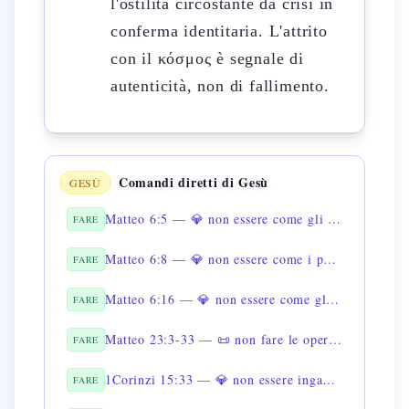
l'ostilità circostante da crisi in
conferma identitaria. L'attrito
con il κόσμος è segnale di
autenticità, non di fallimento.
Comandi diretti di Gesù
GESÙ
Matteo 6:5 — 💎 non essere come gli ipocriti nella preghiera
FARE
Matteo 6:8 — 💎 non essere come i pagani nella preghiera
FARE
Matteo 6:16 — 💎 non essere come gli ipocriti nel digiuno
FARE
Matteo 23:3-33 — 📜 non fare le opere dei Farisei
FARE
1Corinzi 15:33 — 💎 non essere ingannato da cattive compagnie
FARE