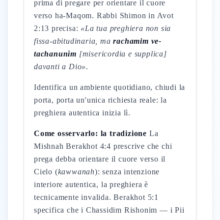
prima di pregare per orientare il cuore
verso ha-Maqom. Rabbi Shimon in Avot
2:13 precisa:
«La tua preghiera non sia
fissa-abitudinaria, ma
rachamim ve-
tachanunìm
[misericordia e supplica]
davanti a Dio»
.
Identifica un ambiente quotidiano, chiudi la
porta, porta un'unica richiesta reale: la
preghiera autentica inizia lì.
Come osservarlo: la tradizione
La
Mishnah Berakhot 4:4 prescrive che chi
prega debba orientare il cuore verso il
Cielo (
kawwanah
): senza intenzione
interiore autentica, la preghiera è
tecnicamente invalida. Berakhot 5:1
specifica che i Chassidim Rishonim — i Pii