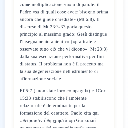
come moltiplicazione vuota di parole: il
Padre «sa di quali cose avete bisogno prima
ancora che gliele chiediate» (Mt 6:8). Il
discorso di Mt 23:3-33 porta questo
principio al massimo grado: Gesù distingue
l'insegnamento autentico («praticate e
osservate tutto ciò che vi dicono», Mt 23:3)
dalla sua esecuzione performativa per fini
di status. Il problema non è il precetto ma
la sua degenerazione nell'istrumento di
affermazione sociale.
Ef 5:7 («non siate loro compagni») e 1Cor
15:33 stabiliscono che l'ambiente
relazionale è determinante per la
formazione del carattere. Paolo cita qui
φθείρουσιν ἤθη χρηστὰ ὁμιλίαι κακαί —
un esametro del commediografo greco