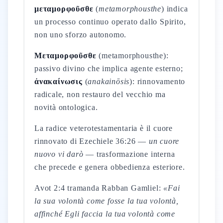
μεταμορφοῦσθε
(
metamorphousthe
) indica
un processo continuo operato dallo Spirito,
non uno sforzo autonomo.
Μεταμορφοῦσθε
(metamorphousthe):
passivo divino che implica agente esterno;
ἀνακαίνωσις
(
anakainōsis
): rinnovamento
radicale, non restauro del vecchio ma
novità ontologica.
La radice veterotestamentaria è il cuore
rinnovato di Ezechiele 36:26 —
un cuore
nuovo vi darò
— trasformazione interna
che precede e genera obbedienza esteriore.
Avot 2:4 tramanda Rabban Gamliel:
«Fai
la sua volontà come fosse la tua volontà,
affinché Egli faccia la tua volontà come