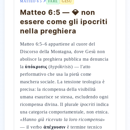
MATTEO 6 5 ↗
FARE
GESÙ
Matteo 6:5 — 💎 non
essere come gli ipocriti
nella preghiera
Matteo 6:5–6 appartiene al cuore del
Discorso della Montagna, dove Gesù non
abolisce la preghiera pubblica ma denuncia
la
ὑπόκρισις
(
hypókrisis
) — l'atto
performativo che usa la pietà come
maschera sociale. La tensione teologica è
precisa: la ricompensa della visibilità
umana esaurisce se stessa, escludendo ogni
ricompensa divina. Il plurale
ipocriti
indica
una categoria comportamentale, non etnica.
«Hanno già ricevuto la loro ricompensa»
— il verbo
ἀπέχουσιν
è termine tecnico