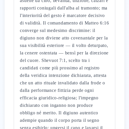
astiene da cibo, bevanda, unzione, calzari e
rapporti coniugali dall'alba al tramonto; ma
l'interiorità del gesto è marcatore decisivo
di validità. Il comandamento di Matteo 6:16
converge sul medesimo discrimine: il
digiuno non diviene atto covenantale per la
sua visibilità esteriore — il volto deturpato,
la cenere ostentata — bensì per la direzione
del cuore. Shevuot 7:1, scelto tra i
candidati come più prossimo al registro
della veridica intenzione dichiarata, attesta
che un atto rituale invalidato dalla frode o
dalla performance fittizia perde ogni
efficacia giuridico-religiosa; l'impegno
dichiarato con inganno non produce
obbligo né merito. Il digiuno autentico
adempie quando il corpo porta il segno
senza esibirlo: ungersi il capo e lavarsi il