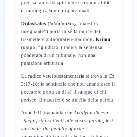
precisa: autorità spirituale e responsabilità
escatologica sono proporzionali.
Didáskalos
(διδάσκαλος, "maestro,
insegnante") porta in sé la radice del
trasmettere authoritative tradition.
Krima
(κρίμα, "giudizio") indica la sentenza
ponderata di un tribunale, non una
punizione arbitraria.
La radice veterotestamentaria si trova in Ez
3:17-18: la sentinella che non ammonisce il
peccatore porta su di sé il sangue di chi
perisce. Il maestro è sentinella della parola.
Avot 1:11 tramanda che
Avtalyon diceva:
"Saggi, state attenti alle vostre parole, lest
you incur the penalty of exile"
—
ammonimento tannaita che lega la bocca