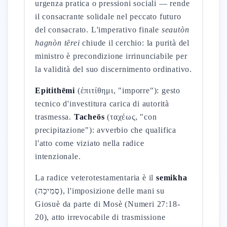
urgenza pratica o pressioni sociali — rende
il consacrante solidale nel peccato futuro
del consacrato. L'imperativo finale
seautòn
hagnòn tērei
chiude il cerchio: la purità del
ministro è precondizione irrinunciabile per
la validità del suo discernimento ordinativo.
Epitithēmi
(ἐπιτίθημι, "imporre"): gesto
tecnico d'investitura carica di autorità
trasmessa.
Tacheōs
(ταχέως, "con
precipitazione"): avverbio che qualifica
l'atto come viziato nella radice
intenzionale.
La radice veterotestamentaria è il
semikha
(סְמִיכָה), l'imposizione delle mani su
Giosuè da parte di Mosè (Numeri 27:18-
20), atto irrevocabile di trasmissione