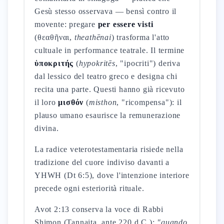
Gesù stesso osservava — bensì contro il
movente: pregare
per essere visti
(θεαθῆναι,
theathēnai
) trasforma l'atto
cultuale in performance teatrale. Il termine
ὑποκριτής
(
hypokritēs
, "ipocriti") deriva
dal lessico del teatro greco e designa chi
recita una parte. Questi hanno già ricevuto
il loro
μισθόν
(
misthon
, "ricompensa"): il
plauso umano esaurisce la remunerazione
divina.
La radice veterotestamentaria risiede nella
tradizione del cuore indiviso davanti a
YHWH (Dt 6:5), dove l'intenzione interiore
precede ogni esteriorità rituale.
Avot 2:13 conserva la voce di Rabbi
Shimon (Tannaita, ante 220 d.C.):
"quando