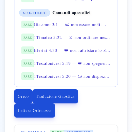
Comandi apostolici
APOSTOLICO
Giacomo 3:1 — 📜 non essere molti maestri
FARE
1Timoteo 5:22 — ⚔️ non ordinare nessuno in fretta
FARE
Efesini 4:30 — 👑 non rattristare lo Spirito Santo
FARE
1Tessalonicesi 5:19 — 👑 non spegnere lo Spirito
FARE
1Tessalonicesi 5:20 — 📜 non disprezzare le profezie
FARE
Greco
Traduzione Gnostica
Lettura Ortodossa