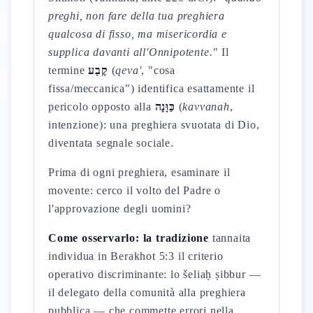
preghi, non fare della tua preghiera
qualcosa di fisso, ma misericordia e
supplica davanti all'Onnipotente."
Il
termine
קֶבַע
(
qeva'
, "cosa
fissa/meccanica") identifica esattamente il
pericolo opposto alla
כַּוָּנָה
(
kavvanah
,
intenzione): una preghiera svuotata di Dio,
diventata segnale sociale.
Prima di ogni preghiera, esaminare il
movente: cerco il volto del Padre o
l'approvazione degli uomini?
Come osservarlo: la tradizione
tannaita
individua in Berakhot 5:3 il criterio
operativo discriminante: lo šeliaḥ ṣibbur —
il delegato della comunità alla preghiera
pubblica — che commette errori nella