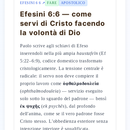
EFESINI 6 6 ↗
FARE
APOSTOLICO
Efesini 6:6 — come
servi di Cristo facendo
la volontà di Dio
Paolo scrive agli schiavi di Efeso
inserendoli nella più ampia
haustafeln
(Ef
5:22–6:9), codice domestico trasformato
cristologicamente. La tensione centrale è
radicale: il servo non deve compiere il
proprio lavoro come
ὀφθαλμοδουλεία
(
ophthalmodouleia
) — servizio eseguito
solo sotto lo sguardo del padrone — bensì
ἐκ ψυχῆς
(
ek psychēs
), dal profondo
dell'anima, come se il vero padrone fosse
Cristo stesso. L'obbedienza esteriore senza
intenzione interiore è squalificata.