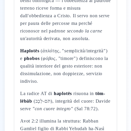
bensì ontologica — l'obbedienza al padrone
terreno riceve forma e misura
dall'obbedienza a Cristo. Il servo non serve
per paura delle percosse ma perché
riconosce nel padrone
secondo la carne
un'autorità derivata, non assoluta.
Haplotēs
(
ἁπλότης
, "semplicità/integrità")
e
phobos
(
φόβος
, "timore") definiscono la
qualità interiore del gesto esteriore: non
dissimulazione, non doppiezze, servizio
indiviso.
La radice AT di
haplotēs
risuona in
tōm-
lēbāb
(תֹּם-לֵבָב), integrità del cuore: Davide
serve
"con cuore integro"
(Sal 78:72).
Avot 2:2 illumina la struttura: Rabban
Gamliel figlio di Rabbi Yehudah ha-Nasì