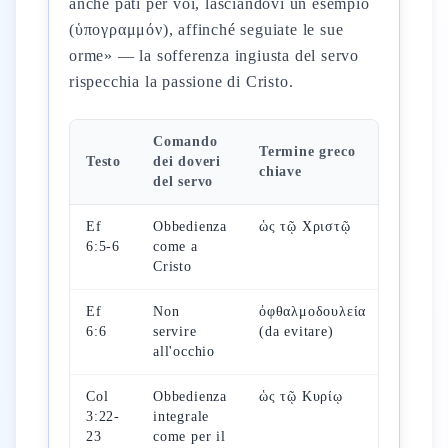
anche patì per voi, lasciandovi un esempio
(ὑπογραμμόν), affinché seguiate le sue
orme» — la sofferenza ingiusta del servo
rispecchia la passione di Cristo.
Comando
Termine greco
Fonda
Testo
dei doveri
chiave
teologi
del servo
Ef
Obbedienza
ὡς τῷ Χριστῷ
Il Sign
6:5-6
come a
celeste
Cristo
il servi
Ef
Non
ὀφθαλμοδουλεία
Fare la
6:6
servire
(da evitare)
volontà
all'occhio
Dio d'
Col
Obbedienza
ὡς τῷ Κυρίῳ
Timore
3:22-
integrale
Signor
23
come per il