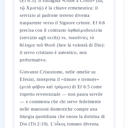
(Ef 6:5). Il sintagma «come a Cristo» (ὡς
τῷ Χριστῷ) è la chiave ermeneutica: il
servizio al padrone terreno diventa
trasparente verso il Signore celeste. Ef 6:6
precisa con il contrasto ὀφθαλμοδουλεία
(servizio agli occhi) vs. ποιοῦντες τὸ
θέλημα τοῦ Θεοῦ (fare la volontà di Dio):
il servo cristiano è autentico, non
performativo.
Giovanni Crisostomo, nelle omelie su
Efesini, interpreta il «timore e tremore»
(μετὰ φόβου καὶ τρόμου) di Ef 6:5 come
rispetto reverenziale — non paura servile
— e commenta che chi serve fedelmente
nelle mansioni domestiche compie una
liturgia quotidiana che onora la dottrina di
Dio (Tit 2:10). L'οἶκος romano diventa,