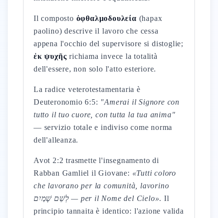
Il composto
ὀφθαλμοδουλεία
(hapax
paolino) descrive il lavoro che cessa
appena l'occhio del supervisore si distoglie;
ἐκ ψυχῆς
richiama invece la totalità
dell'essere, non solo l'atto esteriore.
La radice veterotestamentaria è
Deuteronomio 6:5:
"Amerai il Signore con
tutto il tuo cuore, con tutta la tua anima"
— servizio totale e indiviso come norma
dell'alleanza.
Avot 2:2 trasmette l'insegnamento di
Rabban Gamliel il Giovane:
«Tutti coloro
che lavorano per la comunità, lavorino
לְשֵׁם שָׁמַיִם — per il Nome del Cielo»
. Il
principio tannaita è identico: l'azione valida