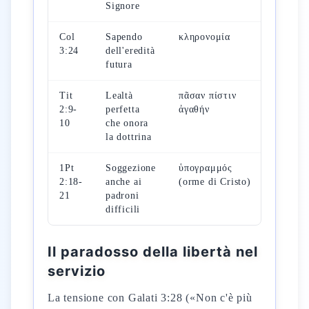
Signore
Col
Sapendo
κληρονομία
Ricomp
3:24
dell'eredità
escatol
futura
Tit
Lealtà
πᾶσαν πίστιν
Testim
2:9-
perfetta
ἀγαθήν
mission
10
che onora
la dottrina
1Pt
Soggezione
ὑπογραμμός
Passion
2:18-
anche ai
(orme di Cristo)
Cristo
21
padroni
tipolog
difficili
Il paradosso della libertà nel
servizio
La tensione con Galati 3:28 («Non c'è più