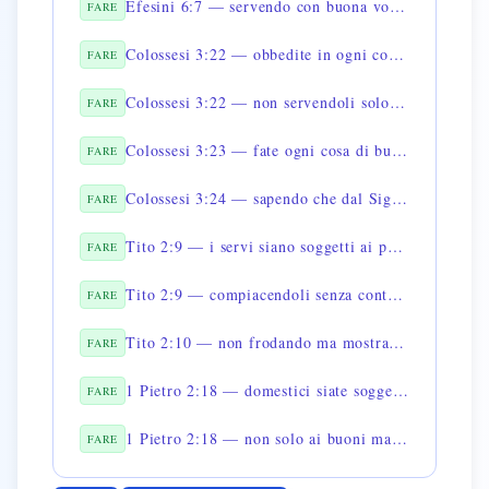
Efesini 6:7 — servendo con buona volontà come al Signore
FARE
Colossesi 3:22 — obbedite in ogni cosa ai vostri padroni
FARE
Colossesi 3:22 — non servendoli solo quando vi vedono
FARE
Colossesi 3:23 — fate ogni cosa di buon animo come per il Signore
FARE
Colossesi 3:24 — sapendo che dal Signore riceverete la ricompensa
FARE
Tito 2:9 — i servi siano soggetti ai padroni in ogni cosa
FARE
Tito 2:9 — compiacendoli senza contraddire
FARE
Tito 2:10 — non frodando ma mostrando piena fedeltà
FARE
1 Pietro 2:18 — domestici siate soggetti ai padroni con rispetto
FARE
1 Pietro 2:18 — non solo ai buoni ma anche ai difficili
FARE