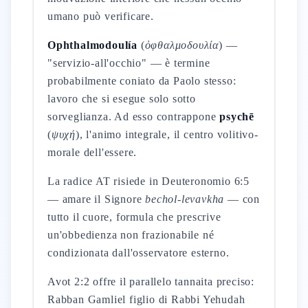
umano può verificare.
Ophthalmodoulía
(
ὀφθαλμοδουλία
) —
"servizio-all'occhio" — è termine
probabilmente coniato da Paolo stesso:
lavoro che si esegue solo sotto
sorveglianza. Ad esso contrappone
psychē
(
ψυχή
), l'animo integrale, il centro volitivo-
morale dell'essere.
La radice AT risiede in Deuteronomio 6:5
— amare il Signore
bechol-levavkha
— con
tutto il cuore, formula che prescrive
un'obbedienza non frazionabile né
condizionata dall'osservatore esterno.
Avot 2:2 offre il parallelo tannaita preciso:
Rabban Gamliel figlio di Rabbi Yehudah