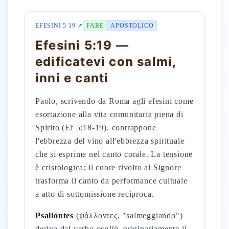
EFESINI 5 19 ↗
FARE
APOSTOLICO
Efesini 5:19 —
edificatevi con salmi,
inni e canti
Paolo, scrivendo da Roma agli efesini come
esortazione alla vita comunitaria piena di
Spirito (Ef 5:18-19), contrappone
l'ebbrezza del vino all'ebbrezza spirituale
che si esprime nel canto corale. La tensione
è cristologica: il cuore rivolto al Signore
trasforma il canto da performance cultuale
a atto di sottomissione reciproca.
Psallontes
(ψάλλοντες, "salmeggiando")
deriva dal verbo
psallō
, originariamente il