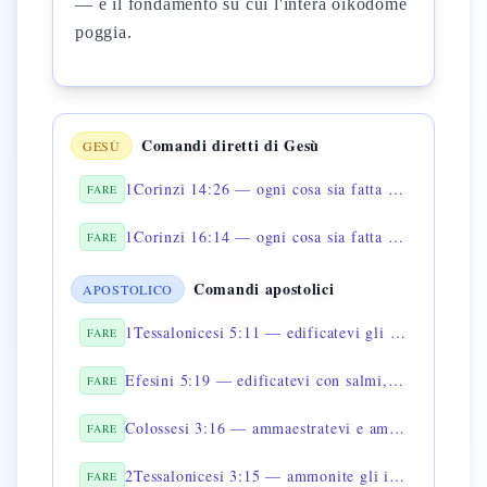
— è il fondamento su cui l'intera oikodomē
poggia.
Comandi diretti di Gesù
GESÙ
1Corinzi 14:26 — ogni cosa sia fatta per edificazione
FARE
1Corinzi 16:14 — ogni cosa sia fatta con amore
FARE
Comandi apostolici
APOSTOLICO
1Tessalonicesi 5:11 — edificatevi gli uni gli altri
FARE
Efesini 5:19 — edificatevi con salmi, inni e canti
FARE
Colossesi 3:16 — ammaestratevi e ammonitevi gli uni gli altri
FARE
2Tessalonicesi 3:15 — ammonite gli indisciplinati
FARE