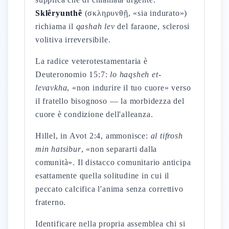
Sklêryunthê
(σκληρυνθῇ, «sia indurato»)
richiama il
qashah lev
del faraone, sclerosi
volitiva irreversibile.
La radice veterotestamentaria è
Deuteronomio 15:7:
lo haqsheh et-
levavkha
, «non indurire il tuo cuore» verso
il fratello bisognoso — la morbidezza del
cuore è condizione dell'alleanza.
Hillel, in Avot 2:4, ammonisce:
al tifrosh
min hatsibur
, «non separarti dalla
comunità». Il distacco comunitario anticipa
esattamente quella solitudine in cui il
peccato calcifica l'anima senza correttivo
fraterno.
Identificare nella propria assemblea chi si