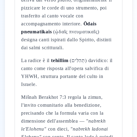
pizzicare le corde di uno strumento, poi
trasferito al canto vocale con
accompagnamento interiore.
Ōdais
pneumatikais
(ᾠδαῖς πνευματικαῖς)
designa canti ispirati dallo Spirito, distinti
dai salmi scritturali.
La radice è il
tehillim
(תְּהִלִּים) davidico: il
canto come risposta all'opera salvifica di
YHWH, struttura portante del culto in
Israele.
Mišnah Berakhot 7:3 regola la zimun,
l'invito comunitario alla benedizione,
precisando che la formula varia con la
dimensione dell'assemblea —
"nabrekh
le'Elohenu"
con dieci,
"nabrekh ladonai
Elohenu"
con cento. Il canto-lode è quindi