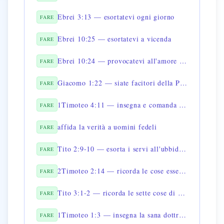
Ebrei 3:13 — esortatevi ogni giorno
FARE
Ebrei 10:25 — esortatevi a vicenda
FARE
Ebrei 10:24 — provocatevi all'amore e alle buone opere
FARE
Giacomo 1:22 — siate facitori della Parola
FARE
1Timoteo 4:11 — insegna e comanda queste cose
FARE
affida la verità a uomini fedeli
FARE
Tito 2:9-10 — esorta i servi all'ubbidienza
FARE
2Timoteo 2:14 — ricorda le cose essenziali
FARE
Tito 3:1-2 — ricorda le sette cose di Tito
FARE
1Timoteo 1:3 — insegna la sana dottrina
FARE