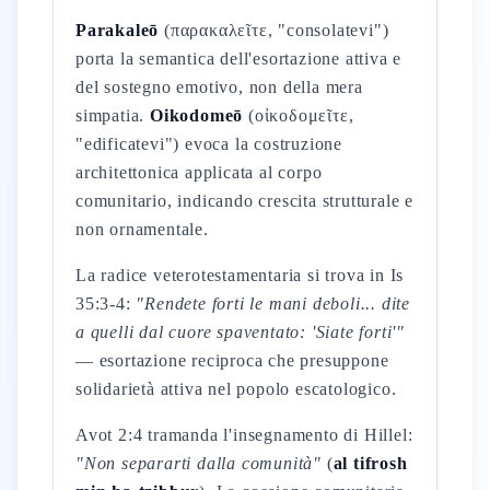
Parakaleō
(παρακαλεῖτε, "consolatevi")
porta la semantica dell'esortazione attiva e
del sostegno emotivo, non della mera
simpatia.
Oikodomeō
(οἰκοδομεῖτε,
"edificatevi") evoca la costruzione
architettonica applicata al corpo
comunitario, indicando crescita strutturale e
non ornamentale.
La radice veterotestamentaria si trova in Is
35:3-4:
"Rendete forti le mani deboli... dite
a quelli dal cuore spaventato: 'Siate forti'"
— esortazione reciproca che presuppone
solidarietà attiva nel popolo escatologico.
Avot 2:4 tramanda l'insegnamento di Hillel:
"Non separarti dalla comunità"
(
al tifrosh