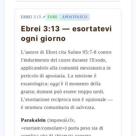
EBREI 3 13 ↗
FARE
APOSTOLICO
Ebrei 3:13 — esortatevi
ogni giorno
L'autore di Ebrei cita Salmo 95:7-8 contro
l'indurimento del cuore durante l'Esodo,
applicandolo alla comunità messiasnica in
pericolo di apostasia. La tensione è
escatologica:
oggi
è il momento della
grazia; domani può essere troppo tardi.
L'esortazione reciproca non è opzionale —
è struttura comunitaria di salvezza.
Parakalein
(παρακαλεῖν,
«esortare/consolare») porta peso sia di
supplica che di chiamata urgente.