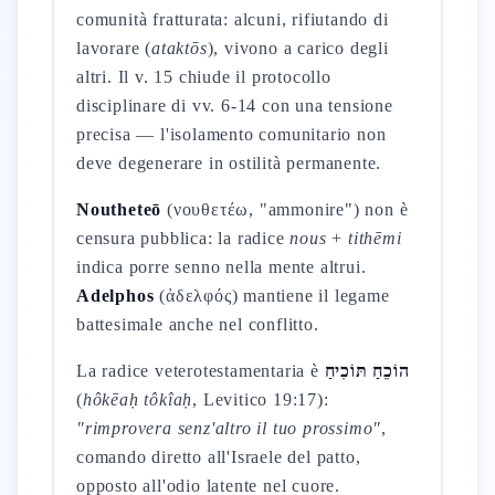
comunità fratturata: alcuni, rifiutando di
lavorare (
ataktōs
), vivono a carico degli
altri. Il v. 15 chiude il protocollo
disciplinare di vv. 6-14 con una tensione
precisa — l'isolamento comunitario non
deve degenerare in ostilità permanente.
Noutheteō
(νουθετέω, "ammonire") non è
censura pubblica: la radice
nous
+
tithēmi
indica porre senno nella mente altrui.
Adelphos
(ἀδελφός) mantiene il legame
battesimale anche nel conflitto.
La radice veterotestamentaria è
הוֹכֵחַ תּוֹכִיחַ
(
hôkēaḥ tôkîaḥ
, Levitico 19:17):
"rimprovera senz'altro il tuo prossimo"
,
comando diretto all'Israele del patto,
opposto all'odio latente nel cuore.