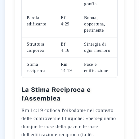
gonfia
Parola
Ef
Buona,
edificante
4:29
opportuna,
pertinente
Struttura
Ef
Sinergia di
corporea
4:16
ogni membro
Stima
Rm
Pace e
reciproca
14:19
edificazione
La Stima Reciproca e
l'Assemblea
Rm 14:19 colloca l'oikodomē nel contesto
delle controversie liturgiche: «perseguiamo
dunque le cose della pace e le cose
dell'edificazione reciproca (ta tēs