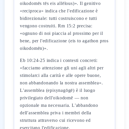
oikodomēs tēs eis allēlous)». Il genitivo
«reciproca» indica che l'edificazione è
bidirezionale: tutti costruiscono e tutti
vengono costruiti. Rm 15:2 precisa:
«ognuno di noi piaccia al prossimo per il
bene, per l'edificazione (eis to agathon pros
oikodomēn)».
Eb 10:24-25 indica i contesti concreti:
«facciamo attenzione gli uni agli altri per
stimolarci alla carità e alle opere buone,
non abbandonando la nostra assemblea».
L'assemblea (episynagōgē) è il luogo
privilegiato dell'oikodomē — non
opzionale ma necessaria. L'abbandono
dell'assemblea priva i membri della
struttura attraverso cui ricevono ed
esercitano l'edificazione.