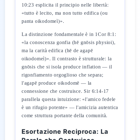
10:23 esplicita il principio nelle libertà:
«tutto è lecito, ma non tutto edifica (ou
panta oikodomeì)».
La distinzione fondamentale è in 1Cor 8:1:
«la conoscenza gonfia (hē gnōsis physioi),
ma la carità edifica (hē de agapē
oikodomeì)». Il contrasto è strutturale: la
gnōsis che si isola produce inflation — il
rigonfiamento orgoglioso che separa;
l'agapē produce oikodomē — la
connessione che costruisce. Sir 6:14-17
parallela questa intuizione: «l'amico fedele
è un rifugio potente» — l'amicizia autentica
come struttura portante della comunità.
Esortazione Reciproca: La