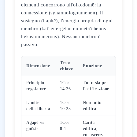
elementi concorrono all'oikodomē: la
connessione (synarmologoumenon), il
sostegno (haphē), l'energia propria di ogni
membro (kat' energeian en metrō henos
hekastou merous). Nessun membro è
passivo.
Testo
Dimensione
Funzione
chiave
Principio
1Cor
Tutto sia per
regolatore
14:26
l'edificazione
Limite
1Cor
Non tutto
della libertà
10:23
edifica
Agapē vs
1Cor
Carità
gnōsis
8:1
edifica,
conoscenza