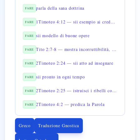
parla della sana dottrina
FARE
1Timoteo 4:12 — sii esempio ai credenti
FARE
sii modello di buone opere
FARE
Tito 2:7-8 — mostra incorruttibilità, gravità, parola sana
FARE
2Timoteo 2:24 — sii atto ad insegnare
FARE
sii pronto in ogni tempo
FARE
2Timoteo 2:25 — istruisci i ribelli con mansuetudine
FARE
2Timoteo 4:2 — predica la Parola
FARE
Greco
Traduzione Gnostica