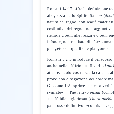
Romani 14:17 offre la definizione teo
allegrezza nello Spirito Santo» (
dika
natura del regno: non realtà materiali
costitutiva del regno, non aggiuntiva.
riempia d'ogni allegrezza e d'ogni pa
infonde, non risultato di sforzo uma
piangete con quelli che piangono» — 
Romani 5:2-3 introduce il paradosso p
anche nelle afflizioni». Il verbo
kauc
attuale. Paolo costruisce la catena: af
prove non è negazione del dolore ma t
Giacomo 1:2 esprime la stessa verità
svariate» — l'aggettivo
pasan
(comple
«ineffabile e gloriosa» (
chara anekla
paradosso definitivo: «contristati, e