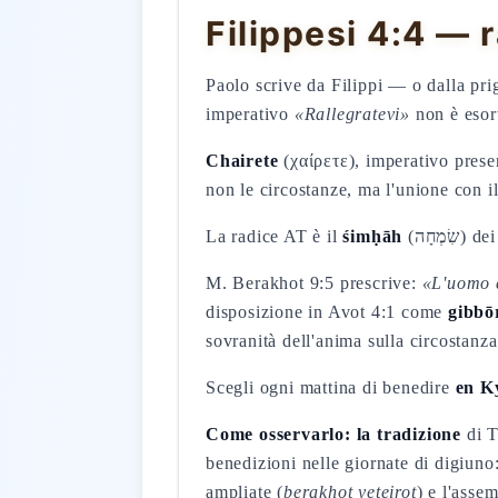
Filippesi 4:4 — 
Paolo scrive da Filippi — o dalla pri
imperativo
«Rallegratevi»
non è esor
Chairete
(χαίρετε), imperativo pres
non le circostanze, ma l'unione con il
La radice AT è il
śimḥāh
(ְחָה
M. Berakhot 9:5 prescrive:
«L'uomo è
disposizione in Avot 4:1 come
gibbō
sovranità dell'anima sulla circostanza
Scegli ogni mattina di benedire
en K
Come osservarlo: la tradizione
di T
benedizioni nelle giornate di digiuno:
ampliate (
berakhot yeteirot
) e l'asse