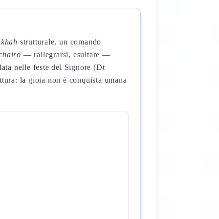
akhah
strutturale, un comando
chairō
— rallegrarsi, esultare —
ata nelle feste del Signore (Dt
ttura: la gioia non è conquista umana