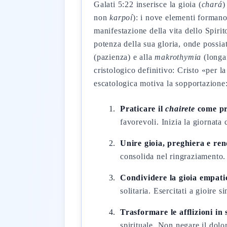
Galati 5:22 inserisce la gioia (
chará
)
non
karpoí
): i nove elementi forman
manifestazione della vita dello Spirit
potenza della sua gloria, onde possia
(pazienza) e alla
makrothymia
(longan
cristologico definitivo: Cristo «per la
escatologica motiva la sopportazione: 
Praticare il
chairete
come pr
favorevoli. Inizia la giornata
Unire gioia, preghiera e re
consolida nel ringraziamento. 
Condividere la gioia empat
solitaria. Esercitati a gioire s
Trasformare le afflizioni in
spirituale. Non negare il dol