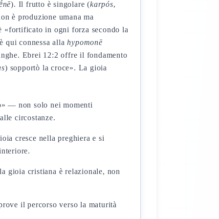
rḗnē
). Il frutto è singolare (
karpós
,
a non è produzione umana ma
è «fortificato in ogni forza secondo la
 è qui connessa alla
hypomonē
unghe. Ebrei 12:2 offre il fondamento
as
) sopportò la croce». La gioia
nuo» — non solo nei momenti
alle circostanze.
oia cresce nella preghiera e si
interiore.
a gioia cristiana è relazionale, non
rove il percorso verso la maturità