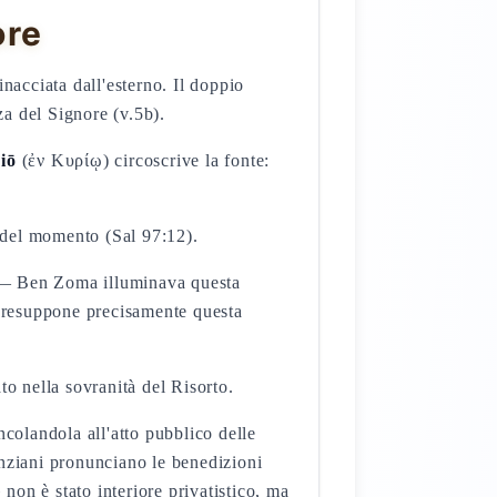
ore
nacciata dall'esterno. Il doppio
a del Signore (v.5b).
iō
(ἐν Κυρίῳ) circoscrive la fonte:
rti del momento (Sal 97:12).
 Ben Zoma illuminava questa
e presuppone precisamente questa
to nella sovranità del Risorto.
colandola all'atto pubblico delle
 anziani pronunciano le benedizioni
 non è stato interiore privatistico, ma