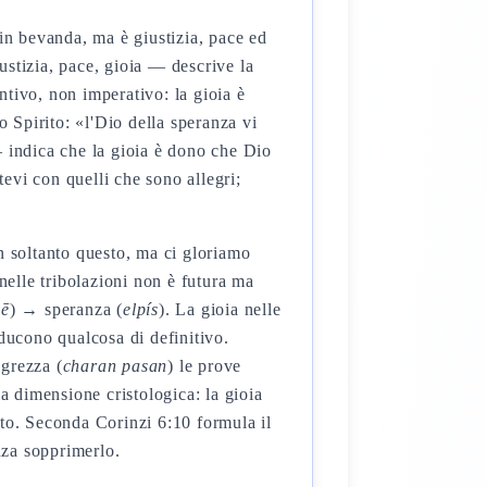
in bevanda, ma è giustizia, pace ed
ustizia, pace, gioia — descrive la
ntivo, non imperativo: la gioia è
o Spirito: «l'Dio della speranza vi
indica che la gioia è dono che Dio
evi con quelli che sono allegri;
.
n soltanto questo, ma ci gloriamo
nelle tribolazioni non è futura ma
mē
) → speranza (
elpís
). La gioia nelle
ducono qualcosa di definitivo.
egrezza (
charan pasan
) le prove
a dimensione cristologica: la gioia
sto. Seconda Corinzi 6:10 formula il
nza sopprimerlo.