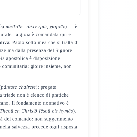
ίῳ πάντοτε· πάλιν ἐρῶ, χαίρετε
) — è
urale: la gioia è comandata qui e
va: Paolo sottolinea che si tratta di
anze ma dalla presenza del Signore
oia apostolica è disposizione
 comunitaria: gioire insieme, non
(
pántote chaírete
); pregate
a triade non è elenco di pratiche
licano. Il fondamento normativo è
 Theoû en Christō Iēsoû eis hymâs
).
ità del comando: non suggerimento
 nella salvezza precede ogni risposta