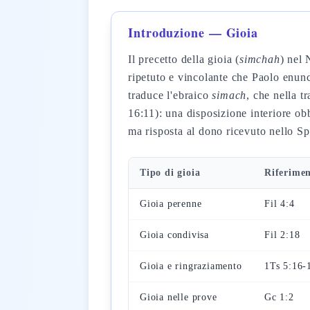
Introduzione — Gioia
Il precetto della gioia (
simchah
) nel 
ripetuto e vincolante che Paolo enunci
traduce l'ebraico
simach
, che nella t
16:11): una disposizione interiore ob
ma risposta al dono ricevuto nello Spi
Tipo di gioia
Riferime
Gioia perenne
Fil 4:4
Gioia condivisa
Fil 2:18
Gioia e ringraziamento
1Ts 5:16-
Gioia nelle prove
Gc 1:2