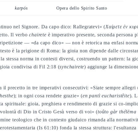
karpós
Opera dello Spirito Santo
ntinuo nel Signore. Da capo dico: Rallegratevi» (
Χαίρετε ἐν κυρ
etto. Il verbo
chairete
è imperativo presente, seconda persona pl
 ripetizione — «da capo dico» — non è retorica ma enfasi normati
ntesto è la prigione di Roma: la gioia non dipende dalle circost
 la stessa norma in contesti diversi, costruendo un pattern: la gi
gioia condivisa di Fil 2:18 (
synchairete
) aggiunge la dimensione
il precetto in tre imperativi consecutivi: «Siate sempre allegri 
hesthe
); in ogni cosa rendete grazie» (
en pantì eucharistêite
). L
ita spirituale: gioia, preghiera e rendimento di grazie si co-imp
a volontà di Dio in Cristo Gesù verso di voi» (
toûto gàr thélēma
mine teologico che in contesto giudaico rimanda alla normativ
erotestamentaria (Is 61:10) fonda la stessa struttura: l'esultanza