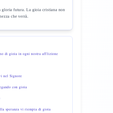
 gloria futura. La gioia cristiana non
enezza che verrà.
o di gioia in ogni nostra afflizione
vi nel Signore
egando con gioia
e
la speranza vi riempia di gioia