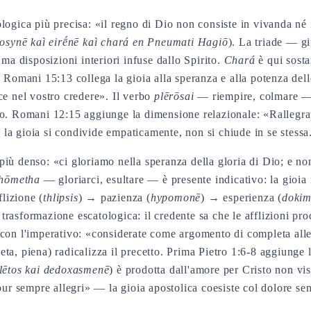
logica più precisa: «il regno di Dio non consiste in vivanda né 
iosynē kaì eirḗnē kaì chará en Pneumati Hagiō
). La triade — gi
 ma disposizioni interiori infuse dallo Spirito.
Chará
è qui sosta
 Romani 15:13 collega la gioia alla speranza e alla potenza dell
ce nel vostro credere». Il verbo
plērōsai
— riempire, colmare — 
no. Romani 12:15 aggiunge la dimensione relazionale: «Rallegrat
la gioia si condivide empaticamente, non si chiude in se stessa
iù denso: «ci gloriamo nella speranza della gloria di Dio; e no
hōmetha
— gloriarci, esultare — è presente indicativo: la gioia 
flizione (
thlipsis
) → pazienza (
hypomonē
) → esperienza (
doki
rasformazione escatologica: il credente sa che le afflizioni pro
 con l'imperativo: «considerate come argomento di completa all
ta, piena) radicalizza il precetto. Prima Pietro 1:6-8 aggiunge l
lētos kai dedoxasmenē
) è prodotta dall'amore per Cristo non vi
ppur sempre allegri» — la gioia apostolica coesiste col dolore se