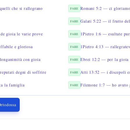
uelli che si rallegrano
Romani 5:2 — ci gloriamo 
FARE
Galati 5:22 — il frutto de
FARE
e gioia le varie prove
1Pietro 1:6 — esultate pur
FARE
ffabile e gloriosa
1Pietro 4:13 — rallegratev
FARE
longanimità con gioia
FARE
 reputati degni di soffrire
Atti 13:52 — i discepoli e
FARE
ta la famiglia
Filemone 1:7 — ho avuto 
FARE
Ortodossa