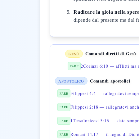
Radicare la gioia nella sper
dipende dal presente ma dal fu
Comandi diretti di Gesù
GESÙ
2Corinzi 6:10 — afflitti ma 
FARE
Comandi apostolici
APOSTOLICO
Filippesi 4:4 — rallegratevi semp
FARE
Filippesi 2:18 — rallegratevi anc
FARE
1Tessalonicesi 5:16 — siate sempr
FARE
Romani 14:17 — il regno di Dio è 
FARE