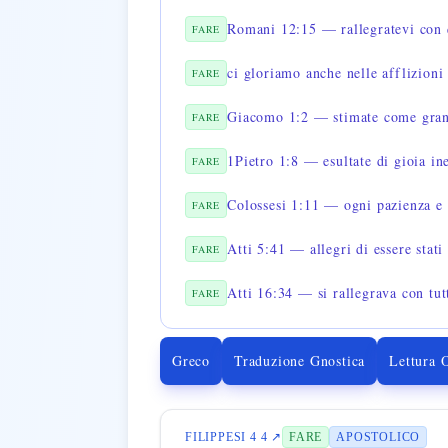
Romani 12:15 — rallegratevi con q
FARE
ci gloriamo anche nelle afflizioni
FARE
Giacomo 1:2 — stimate come grand
FARE
1Pietro 1:8 — esultate di gioia ine
FARE
Colossesi 1:11 — ogni pazienza e 
FARE
Atti 5:41 — allegri di essere stati
FARE
Atti 16:34 — si rallegrava con tut
FARE
Greco
Traduzione Gnostica
Lettura 
FILIPPESI 4 4 ↗
FARE
APOSTOLICO