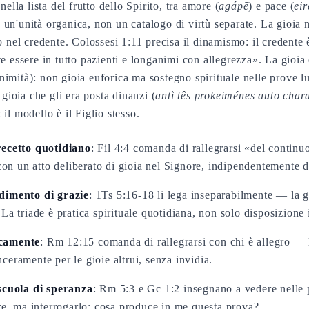
 nella lista del frutto dello Spirito, tra amore (
agápē
) e pace (
ei
o un'unità organica, non un catalogo di virtù separate. La gioi
o nel credente. Colossesi 1:11 precisa il dinamismo: il credente 
te essere in tutto pazienti e longanimi con allegrezza». La gioia
imità): non gioia euforica ma sostegno spirituale nelle prove l
 gioia che gli era posta dinanzi (
antì tês prokeiménēs autō char
il modello è il Figlio stesso.
ecetto quotidiano
: Fil 4:4 comanda di rallegrarsi «del conti
 con un atto deliberato di gioia nel Signore, indipendentemente d
ndimento di grazie
: 1Ts 5:16-18 li lega inseparabilmente — la gi
La triade è pratica spirituale quotidiana, non solo disposizione 
icamente
: Rm 12:15 comanda di rallegrarsi con chi è allegro — l
inceramente per le gioie altrui, senza invidia.
 scuola di speranza
: Rm 5:3 e Gc 1:2 insegnano a vedere nelle p
ore, ma interrogarlo: cosa produce in me questa prova?