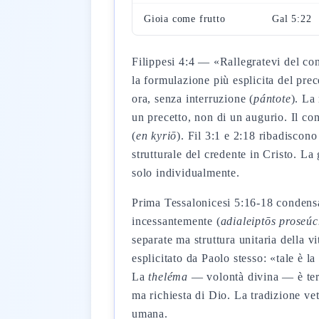
Gioia come frutto
Gal 5:22
Filippesi 4:4 — «Rallegratevi del co
la formulazione più esplicita del prec
ora, senza interruzione (
pántote
). La
un precetto, non di un augurio. Il co
(
en kyriō
). Fil 3:1 e 2:18 ribadiscono
strutturale del credente in Cristo. La 
solo individualmente.
Prima Tessalonicesi 5:16-18 condensa 
incessantemente (
adialeiptōs proseúc
separate ma struttura unitaria della v
esplicitato da Paolo stesso: «tale è l
La
theléma
— volontà divina — è ter
ma richiesta di Dio. La tradizione vet
umana.