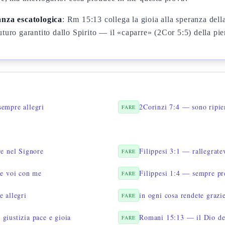
anza escatologica
: Rm 15:13 collega la gioia alla speranza della
turo garantito dallo Spirito — il «caparre» (2Cor 5:5) della pi
sempre allegri
2Corinzi 7:4 — sono ripien
FARE
re nel Signore
Filippesi 3:1 — rallegrate
FARE
he voi con me
Filippesi 1:4 — sempre pr
FARE
e allegri
in ogni cosa rendete grazi
FARE
giustizia pace e gioia
Romani 15:13 — il Dio del
FARE