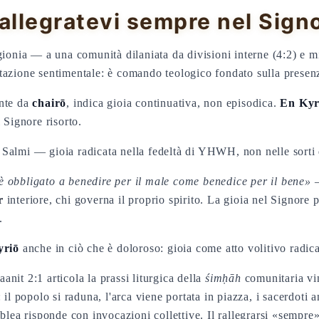
rallegratevi sempre nel Sign
gionia — a una comunità dilaniata da divisioni interne (4:2) e mi
tazione sentimentale: è comando teologico fondato sulla presenz
ente da
chairō
, indica gioia continuativa, non episodica.
En Kyr
 Signore risorto.
שִׂמ) dei Salmi — gioia radicata nella fedeltà di YHWH, non nelle so
 obbligato a benedire per il male come benedice per il bene»
—
r
interiore, chi governa il proprio spirito. La gioia nel Signor
.
yriō
anche in ciò che è doloroso: gioia come atto volitivo radica
aanit 2:1 articola la prassi liturgica della
śimḥāh
comunitaria vin
 il popolo si raduna, l'arca viene portata in piazza, i sacerdoti
mblea risponde con invocazioni collettive. Il rallegrarsi «sempre»