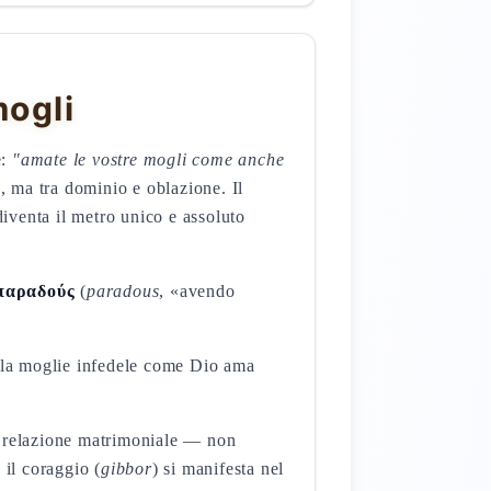
mogli
e:
"amate le vostre mogli come anche
e, ma tra dominio e oblazione. Il
diventa il metro unico e assoluto
παραδούς
(
paradous
, «avendo
 la moglie infedele come Dio ama
a relazione matrimoniale — non
il coraggio (
gibbor
) si manifesta nel