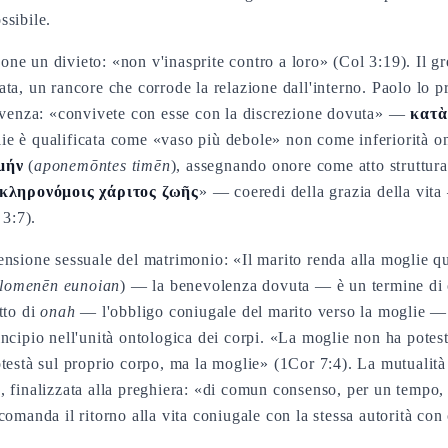
ssibile.
ne un divieto: «non v'inasprite contro a loro» (Col 3:19). Il g
ata, un rancore che corrode la relazione dall'interno. Paolo lo 
vivenza: «convivete con esse con la discrezione dovuta» —
κατὰ
ie è qualificata come «vaso più debole» non come inferiorità 
μήν
(
aponemōntes timēn
), assegnando onore come atto struttur
κληρονόμοις χάριτος ζωῆς
» — coeredi della grazia della vita
 3:7).
nsione sessuale del matrimonio: «Il marito renda alla moglie qu
ilomenēn eunoian
) — la benevolenza dovuta — è un termine di o
tto di
onah
— l'obbligo coniugale del marito verso la moglie — 
ncipio nell'unità ontologica dei corpi. «La moglie non ha potest
testà sul proprio corpo, ma la moglie» (1Cor 7:4). La mutualità 
 finalizzata alla preghiera: «di comun consenso, per un tempo, a
omanda il ritorno alla vita coniugale con la stessa autorità con 