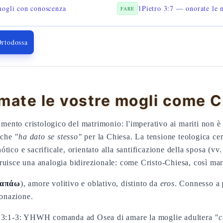
 mogli con conoscenza
1Pietro 3:7 — onorate le 
FARE
Ortodossa
mate le vostre mogli come Cr
amento cristologico del matrimonio: l'imperativo ai mariti non è 
o che
"ha dato se stesso"
per la Chiesa. La tensione teologica ce
ico e sacrificale, orientato alla santificazione della sposa (vv.
ruisce una analogia bidirezionale: come Cristo-Chiesa, così mar
γαπάω
), amore volitivo e oblativo, distinto da
eros
. Connesso a
donazione.
ea 3:1-3: YHWH comanda ad Osea di amare la moglie adultera
"c