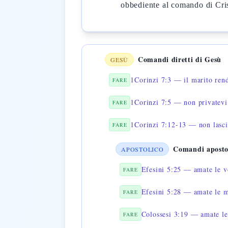
obbediente al comando di Cri
Comandi diretti di Gesù
GESÙ
1Corinzi 7:3 — il marito rend
FARE
1Corinzi 7:5 — non privatevi 
FARE
1Corinzi 7:12-13 — non lasci
FARE
Comandi aposto
APOSTOLICO
Efesini 5:25 — amate le v
FARE
Efesini 5:28 — amate le m
FARE
Colossesi 3:19 — amate le
FARE