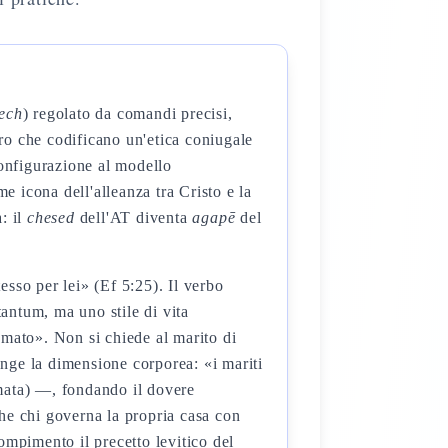
ech
) regolato da comandi precisi,
tro che codificano un'etica coniugale
configurazione al modello
 icona dell'alleanza tra Cristo e la
: il
chesed
dell'AT diventa
agapē
del
sso per lei» (Ef 5:25). Il verbo
antum, ma uno stile di vita
ato». Non si chiede al marito di
nge la dimensione corporea: «i mariti
mata) —, fondando il dovere
he chi governa la propria casa con
ompimento il precetto levitico del