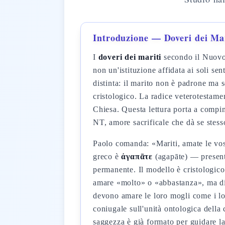
Introduzione — Doveri dei Mar
I
doveri dei mariti
secondo il Nuovo
non un'istituzione affidata ai soli s
distinta: il marito non è padrone ma 
cristologico. La radice veterotestam
Chiesa. Questa lettura porta a compim
NT, amore sacrificale che dà se stess
Paolo comanda: «Mariti, amate le vost
greco è
ἀγαπᾶτε
(agapāte) — presente
permanente. Il modello è cristologi
amare «molto» o «abbastanza», ma di 
devono amare le loro mogli come i l
coniugale sull'unità ontologica dell
saggezza è già formato per guidare la