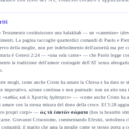
iti
 Testamento costituiscono una halakhah — un «cammino» (
der
entimenti. La pagina raccoglie quattordici comandi di Paolo e Pie
servo della moglie, non per indebolimento dell'autorità ma per 
entaria è Genesi 2:24 — «una sola carne» — che Paolo legge come
ento la tradizione dell'amore coniugale dell'AT senza abrogarla
o.
re mogli, come anche Cristo ha amato la Chiesa e ha dato se ste
 imperativo, azione continua e non puntuale: non un atto una t
co: «καθὼς καὶ ὁ Χριστὸς ἠγάπησεν» — «come anche Cristo ha am
amare con la stessa misura del dono della croce. Ef 5:28 aggiu
oro propri corpi» —
ὡς τὰ ἑαυτῶν σώματα
(hos ta heautōn sō
a carne. Giovanni Crisostomo, commentando Efesini, sottolinea c
 comunità: il marito che ama la moglie come se stesso porta a c