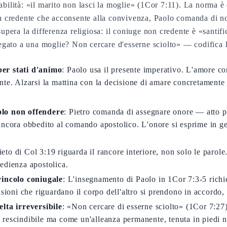
tabilità: «il marito non lasci la moglie» (1Cor 7:11). La norma è
credente che acconsente alla convivenza, Paolo comanda di non
 supera la differenza religiosa: il coniuge non credente è «santifi
egato a una moglie? Non cercare d'esserne sciolto» — codifica 
er stati d'animo
: Paolo usa il presente imperativo. L'amore co
te. Alzarsi la mattina con la decisione di amare concretamente 
olo non offendere
: Pietro comanda di assegnare onore — atto 
ncora obbedito al comando apostolico. L'onore si esprime in gest
vieto di Col 3:19 riguarda il rancore interiore, non solo le paro
edienza apostolica.
vincolo coniugale
: L'insegnamento di Paolo in 1Cor 7:3-5 richi
isioni che riguardano il corpo dell'altro si prendono in accordo,
lta irreversibile
: «Non cercare di esserne sciolto» (1Cor 7:27). 
rescindibile ma come un'alleanza permanente, tenuta in piedi 