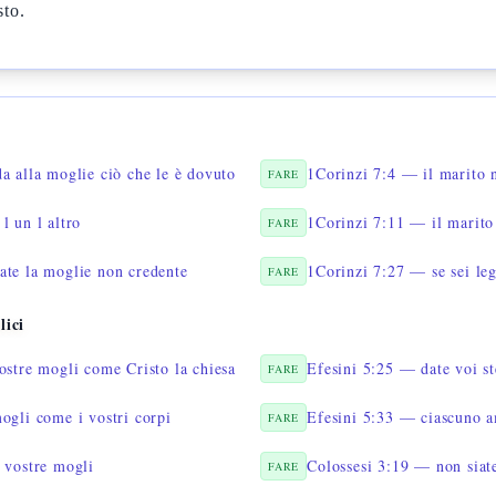
sto.
a alla moglie ciò che le è dovuto
1Corinzi 7:4 — il marito 
FARE
l un l altro
1Corinzi 7:11 — il marito
FARE
ate la moglie non credente
1Corinzi 7:27 — se sei le
FARE
lici
ostre mogli come Cristo la chiesa
Efesini 5:25 — date voi st
FARE
ogli come i vostri corpi
Efesini 5:33 — ciascuno a
FARE
 vostre mogli
Colossesi 3:19 — non siate
FARE