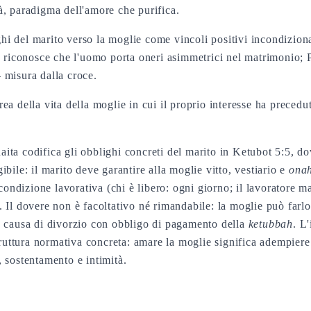
à, paradigma dell'amore che purifica.
i del marito verso la moglie come vincoli positivi incondiziona
a riconosce che l'uomo porta oneri asimmetrici nel matrimonio; P
 misura dalla croce.
a della vita della moglie in cui il proprio interesse ha precedut
aita codifica gli obblighi concreti del marito in Ketubot 5:5, 
bile: il marito deve garantire alla moglie vitto, vestiario e
ona
 condizione lavorativa (chi è libero: ogni giorno; il lavoratore m
 Il dovere non è facoltativo né rimandabile: la moglie può farlo 
e causa di divorzio con obbligo di pagamento della
ketubbah
. L
struttura normativa concreta: amare la moglie significa adempier
 sostentamento e intimità.