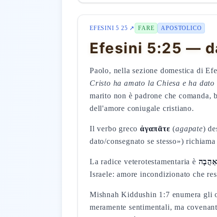
EFESINI 5 25 ↗
FARE
APOSTOLICO
Efesini 5:25 — d
Paolo, nella sezione domestica di Efe
Cristo ha amato la Chiesa e ha dato s
marito non è padrone che comanda, ben
dell'amore coniugale cristiano.
Il verbo greco
ἀγαπᾶτε
(
agapate
) de
dato/consegnato se stesso») richiama l
La radice veterotestamentaria è
ַהֲבָה
Israele: amore incondizionato che re
Mishnah Kiddushin 1:7 enumera gli ob
meramente sentimentali, ma covenanta