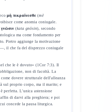
reco
μὴ πικραίνεσθε
(
mē
proibisce come anomia coniugale.
 γνῶσιν
(
kata gnōsin
), secondo
ontologica ma come fondamento per
ato. Pietro aggiunge la motivazione
 —, il che fa del disprezzo coniugale
el che le è dovuto» (1Cor 7:3). Il
bbligazione, non di facoltà. La
come dovere strutturale dell'alleanza
à sul proprio corpo, ma il marito; e
è perfetta. L'unica astensione
ffin di darvi alla preghiera; e poi
cui concede la pausa liturgica.