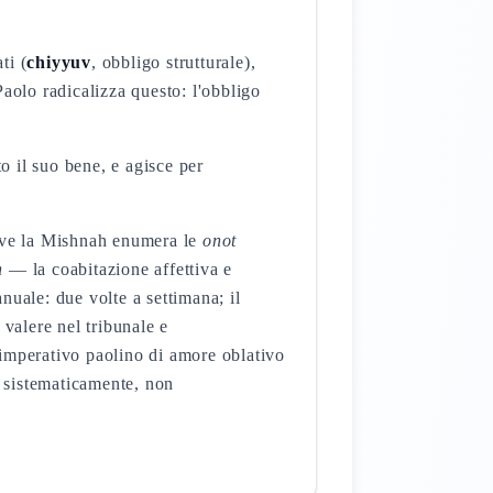
ti (
chiyyuv
, obbligo strutturale),
aolo radicalizza questo: l'obbligo
o il suo bene, e agisce per
dove la Mishnah enumera le
onot
h
— la coabitazione affettiva e
anuale: due volte a settimana; il
valere nel tribunale e
'imperativo paolino di amore oblativo
e sistematicamente, non