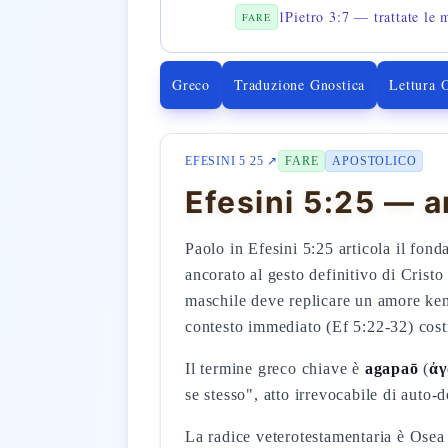
1Pietro 3:7 — trattate le
FARE
Greco
Traduzione Gnostica
Lettura 
EFESINI 5 25 ↗
FARE
APOSTOLICO
Efesini 5:25 — a
Paolo in Efesini 5:25 articola il fond
ancorato al gesto definitivo di Crist
maschile deve replicare un amore kenót
contesto immediato (Ef 5:22-32) cost
Il termine greco chiave è
agapaō
(
ἀ
se stesso", atto irrevocabile di auto-
La radice veterotestamentaria è Os