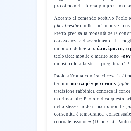
prossimo nella forma più prossima po
Accanto al comando positivo Paolo po
pikrainesthe
) indica un'amarezza cov
Pietro precisa la modalità della con
conoscenza e discernimento. La mogl
un onore deliberato:
ἀπονέμοντες τι
teologica: moglie e marito sono «
συγ
un ostacolo alla stessa preghiera (1Pt
Paolo affronta con franchezza la dime
termine
ὀφειλομένην εὔνοιαν
(
ophe
tradizione rabbinica conosce il conce
matrimoniale; Paolo radica questo pri
nello stesso modo il marito non ha po
consentita è temporanea, consensuale,
ritornate assieme» (1Cor 7:5). Paolo c