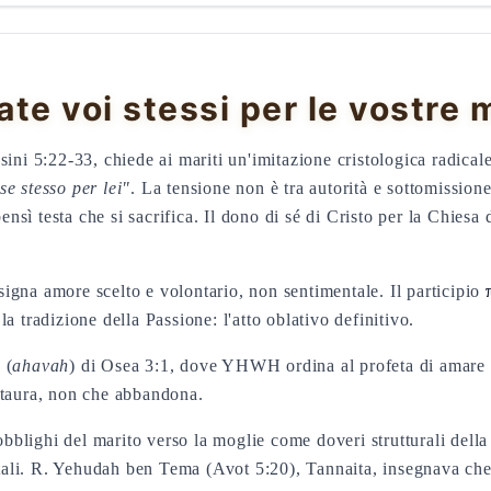
ate voi stessi per le vostre 
sini 5:22-33, chiede ai mariti un'imitazione cristologica radical
e stesso per lei"
. La tensione non è tra autorità e sottomission
sì testa che si sacrifica. Il dono di sé di Cristo per la Chiesa 
signa amore scelto e volontario, non sentimentale. Il participio
a tradizione della Passione: l'atto oblativo definitivo.
א
(
ahavah
) di Osea 3:1, dove YHWH ordina al profeta di amare
staura, non che abbandona.
blighi del marito verso la moglie come doveri strutturali dell
li. R. Yehudah ben Tema (Avot 5:20), Tannaita, insegnava che 