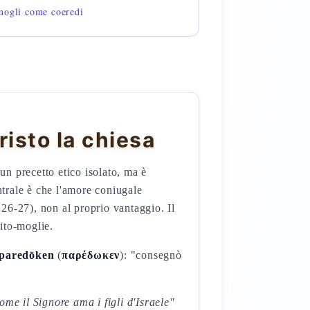
mogli come coeredi
isto la chiesa
un precetto etico isolato, ma è
ntrale è che l'amore coniugale
 26-27), non al proprio vantaggio. Il
ito-moglie.
paredōken
(
παρέδωκεν
): "consegnò
ome il Signore ama i figli d'Israele"