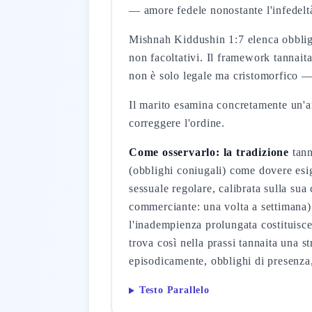
— amore fedele nonostante l'infedelt
Mishnah Kiddushin 1:7 elenca obbligh
non facoltativi. Il framework tannait
non è solo legale ma cristomorfico —
Il marito esamina concretamente un'are
correggere l'ordine.
Come osservarlo: la tradizione
tann
(obblighi coniugali) come dovere esigi
sessuale regolare, calibrata sulla sua
commerciante: una volta a settimana).
l'inadempienza prolungata costituisc
trova così nella prassi tannaita una 
episodicamente, obblighi di presenza,
Testo Parallelo