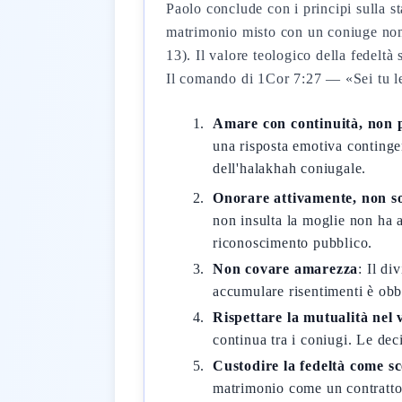
Paolo conclude con i principi sulla s
matrimonio misto con un coniuge non 
13). Il valore teologico della fedeltà
Il comando di 1Cor 7:27 — «Sei tu l
Amare con continuità, non p
una risposta emotiva contingen
dell'halakhah coniugale.
Onorare attivamente, non s
non insulta la moglie non ha a
riconoscimento pubblico.
Non covare amarezza
: Il di
accumulare risentimenti è obb
Rispettare la mutualità nel 
continua tra i coniugi. Le dec
Custodire la fedeltà come sce
matrimonio come un contratto 