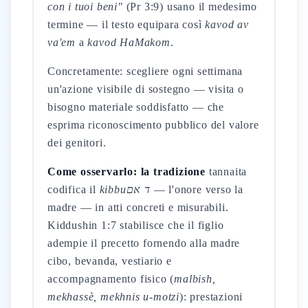
con i tuoi beni"
(Pr 3:9) usano il medesimo
termine — il testo equipara così
kavod av
va'em
a
kavod HaMakom
.
Concretamente: scegliere ogni settimana
un'azione visibile di sostegno — visita o
bisogno materiale soddisfatto — che
esprima riconoscimento pubblico del valore
dei genitori.
Come osservarlo: la tradizione
tannaita
codifica il
kibbuד אם
— l'onore verso la
madre — in atti concreti e misurabili.
Kiddushin 1:7 stabilisce che il figlio
adempie il precetto fornendo alla madre
cibo, bevanda, vestiario e
accompagnamento fisico (
malbish,
mekhassè, mekhnis u-motzi
): prestazioni