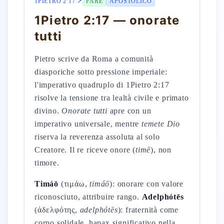
1PIETRO 2 17 ↗
FARE
APOSTOLICO
1Pietro 2:17 — onorate
tutti
Pietro scrive da Roma a comunità
diasporiche sotto pressione imperiale:
l'imperativo quadruplo di 1Pietro 2:17
risolve la tensione tra lealtà civile e primato
divino.
Onorate tutti
apre con un
imperativo universale, mentre
temete Dio
riserva la reverenza assoluta al solo
Creatore. Il re riceve onore (
timē
), non
timore.
Timáō
(τιμάω,
timáō
): onorare con valore
riconosciuto, attribuire rango.
Adelphótēs
(ἀδελφότης,
adelphótēs
): fraternità come
corpo solidale, hapax significativo nella