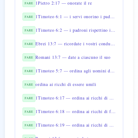
1Pietro 2:17 — onorate il re
FARE
1Timoteo 6:1 — i servi onorino i padroni
FARE
1Timoteo 6:2 — i padroni rispettino i servi
FARE
Ebrei 13:7 — ricordate i vostri conduttori
FARE
Romani 13:7 — date a ciascuno il suo
FARE
1Timoteo 5:7 — ordina agli uomini di essere irreprensibili
FARE
ordina ai ricchi di essere umili
FARE
1Timoteo 6:17 — ordina ai ricchi di confidare in Dio
FARE
1Timoteo 6:18 — ordina ai ricchi di fare opere buone
FARE
1Timoteo 6:19 — ordina ai ricchi di afferrare la vita eterna
FARE