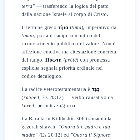
terra"
— trasferendo la logica del patto
dalla nazione Israele al corpo di Cristo.
Il termine greco
τίμα
(
tima
), imperativo da
timaō
, porta il campo semantico del
riconoscimento pubblico del valore. Non è
affezione emotiva ma attestazione concreta
del rango.
Πρώτη
(
prōtē
) con promessa
esplicita segnala priorità ordinale nel
codice decalogico.
La radice veterotestamentaria è
כַּבֵּד
(
kabbed
, Es 20:12) — verbo causativo da
kāvēd
, pesantezza/gloria.
La Baraita in Kiddushin 30b tramanda la
gezerah shavah:
"Onora tuo padre e tua
madre"
(Es 20:12) ed
"Onora il Signore