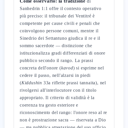
Come osservarlo: la tradizione
di
Sanhedrin 1:1 offre il contesto operativo
più preciso: il tribunale dei Ventitré è
competente per cause civili e penali che
coinvolgono persone comuni, mentre il
Sinedrio dei Settantuno giudica il re e il
sommo sacerdote — distinzione che
istituzionalizza gradi differenziati di onore
pubblico secondo il rango. La prassi
concreta dell'onore (
kavod
) si esprime nel
cedere il passo, nell'alzarsi in piedi
(
Kiddushin
33a riflette prassi tannaita), nel
rivolgersi all'interlocutore con il titolo
appropriato. Il criterio di validità è la
coerenza tra gesto esteriore e
riconoscimento del rango: l'onore reso al re
non è prostrazione sacra — riservata a Dio
— ma pubblica attestazione del suo ufficio.