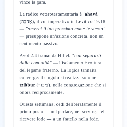
vince la gara.
La radice veterotestamentaria è
ʾahavá
(אַהֲבָה), il cui imperativo in Levitico 19:18
—
"amerai il tuo prossimo come te stesso"
— presuppone un'azione concreta, non un
sentimento passivo.
Avot 2:4 tramanda Hillel:
"non separarti
dalla comunità"
— l'isolamento è rottura
del legame fraterno. La logica tannaita
converge: il singolo si realizza solo nel
tzibbur
(ציבּוּר), nella congregazione che si
onora reciprocamente.
Questa settimana, cedi deliberatamente il
primo posto — nel parlare, nel servire, nel
ricevere lode — a un fratello nella fede.