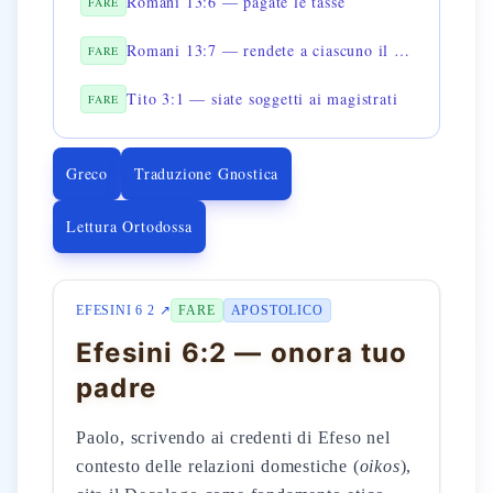
Romani 13:6 — pagate le tasse
FARE
Romani 13:7 — rendete a ciascuno il dovuto
FARE
Tito 3:1 — siate soggetti ai magistrati
FARE
Greco
Traduzione Gnostica
Lettura Ortodossa
EFESINI 6 2 ↗
FARE
APOSTOLICO
Efesini 6:2 — onora tuo
padre
Paolo, scrivendo ai credenti di Efeso nel
contesto delle relazioni domestiche (
oikos
),