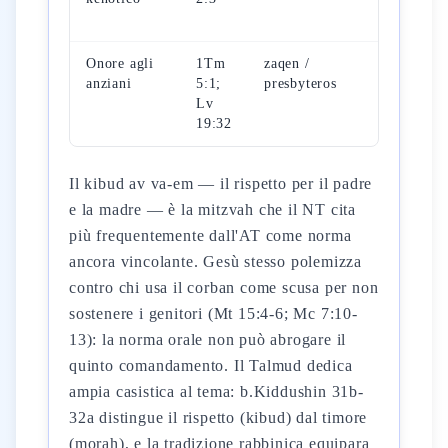
superiore
Onore agli
1Tm
zaqen /
I più
anziani
5:1;
presbyteros
avanzati 
Lv
età
19:32
Il kibud av va-em — il rispetto per il padre
e la madre — è la mitzvah che il NT cita
più frequentemente dall'AT come norma
ancora vincolante. Gesù stesso polemizza
contro chi usa il corban come scusa per non
sostenere i genitori (Mt 15:4-6; Mc 7:10-
13): la norma orale non può abrogare il
quinto comandamento. Il Talmud dedica
ampia casistica al tema: b.Kiddushin 31b-
32a distingue il rispetto (kibud) dal timore
(morah), e la tradizione rabbinica equipara