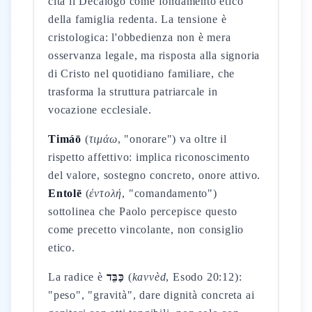
cita il Decalogo come fondamento etico
della famiglia redenta. La tensione è
cristologica: l'obbedienza non è mera
osservanza legale, ma risposta alla signoria
di Cristo nel quotidiano familiare, che
trasforma la struttura patriarcale in
vocazione ecclesiale.
Timáō
(
τιμάω
, "onorare") va oltre il
rispetto affettivo: implica riconoscimento
del valore, sostegno concreto, onore attivo.
Entolē
(
ἐντολή
, "comandamento")
sottolinea che Paolo percepisce questo
come precetto vincolante, non consiglio
etico.
La radice è
כַּבֵּד
(
kavvèd
, Esodo 20:12):
"peso", "gravità", dare dignità concreta ai