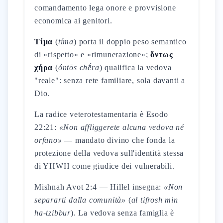
comandamento lega onore e provvisione
economica ai genitori.
Τίμα
(
tíma
) porta il doppio peso semantico
di «rispetto» e «rimunerazione»;
ὄντως
χήρα
(
óntōs chḗra
) qualifica la vedova
"reale": senza rete familiare, sola davanti a
Dio.
La radice veterotestamentaria è Esodo
22:21:
«Non affliggerete alcuna vedova né
orfano»
— mandato divino che fonda la
protezione della vedova sull'identità stessa
di YHWH come giudice dei vulnerabili.
Mishnah Avot 2:4 — Hillel insegna:
«Non
separarti dalla comunità»
(
al tifrosh min
ha-tzibbur
). La vedova senza famiglia è