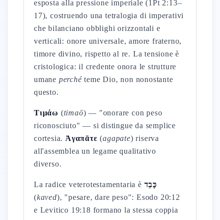
esposta alla pressione imperiale (1Pt 2:13–
17), costruendo una tetralogia di imperativi
che bilanciano obblighi orizzontali e
verticali: onore universale, amore fraterno,
timore divino, rispetto al re. La tensione è
cristologica: il credente onora le strutture
umane
perché
teme Dio, non nonostante
questo.
Τιμάω
(
timaō
) — "onorare con peso
riconosciuto" — si distingue da semplice
cortesia.
Ἀγαπᾶτε
(
agapate
) riserva
all'assemblea un legame qualitativo
diverso.
La radice veterotestamentaria è
כָּבֵד
(
kaved
), "pesare, dare peso": Esodo 20:12
e Levitico 19:18 formano la stessa coppia