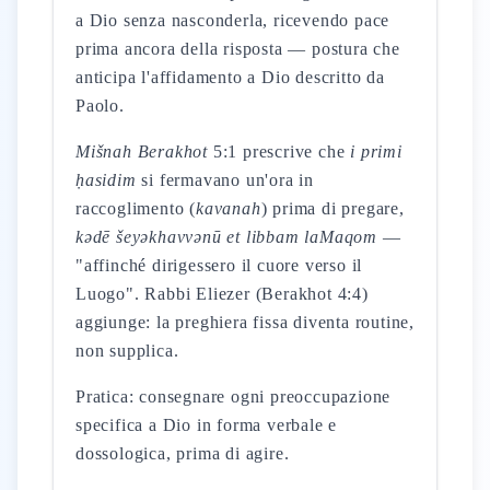
a Dio senza nasconderla, ricevendo pace
prima ancora della risposta — postura che
anticipa l'affidamento a Dio descritto da
Paolo.
Mišnah Berakhot
5:1 prescrive che
i primi
ḥasidim
si fermavano un'ora in
raccoglimento (
kavanah
) prima di pregare,
kədē šeyəkhavvənū et libbam laMaqom
—
"affinché dirigessero il cuore verso il
Luogo". Rabbi Eliezer (Berakhot 4:4)
aggiunge: la preghiera fissa diventa routine,
non supplica.
Pratica: consegnare ogni preoccupazione
specifica a Dio in forma verbale e
dossologica, prima di agire.