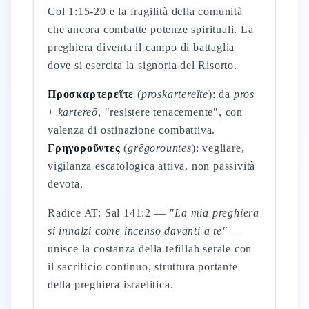
Col 1:15-20 e la fragilità della comunità
che ancora combatte potenze spirituali. La
preghiera diventa il campo di battaglia
dove si esercita la signoria del Risorto.
Προσκαρτερεῖτε
(
proskartereîte
): da
pros
+
kartereō
, "resistere tenacemente", con
valenza di ostinazione combattiva.
Γρηγοροῦντες
(
grēgorountes
): vegliare,
vigilanza escatologica attiva, non passività
devota.
Radice AT: Sal 141:2 —
"La mia preghiera
si innalzi come incenso davanti a te"
—
unisce la costanza della tefillah serale con
il sacrificio continuo, struttura portante
della preghiera israelitica.