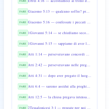
Ebrei 4:16 — accostiamoci al trono della grazia
FARE
Giacomo 5:13 — qualcuno soffre? preghi
FARE
Giacomo 5:16 — confessate i peccati e pregate
FARE
1Giovanni 5:14 — se chiediamo secondo la sua volontà ci esaudisce
FARE
1Giovanni 5:15 — sappiamo di aver le cose chieste
FARE
Atti 1:14 — perseveravano concordi nella preghiera
FARE
Atti 2:42 — perseveravano nelle preghiere
FARE
Atti 4:31 — dopo aver pregato il luogo fu scosso
FARE
Atti 6:4 — saremo assidui alla preghiera
FARE
Atti 12:5 — la chiesa pregava intensamente per lui
FARE
2Tessalonicesi 3:1 — pregate per noi affinché la parola corra
FARE