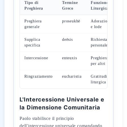
Tipo di
Termine
Funzione
Rif
Preghiera
Greco
Liturgica
Pao
Preghiera
proseukhē
Adorazione
Ef 
generale
e lode
4:2
Supplica
deēsis
Richiesta
Fil
specifica
personale
1T
Intercessione
enteuxis
Preghiera
1Tm
per altri
Rm
Ringraziamento
eucharistia
Gratitudine
Fil
liturgica
4:2
L'Intercessione Universale e
la Dimensione Comunitaria
Paolo stabilisce il principio
dell'intercessione universale comandando