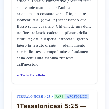
articola il telaio: l'imperativo
proseuchesthe
si adempie mantenendo l'anima in
orientamento costante verso Dio, mentre i
momenti fissi (
qeva'im
) scandiscono quel
flusso senza esaurirlo. Chi omette una delle
tre finestre lascia cadere un pilastro della
struttura; chi le rispetta intreccia il giorno
intero in tessuto orante — adempimento
che è allo stesso tempo limite e fondamento
della continuità assoluta richiesta
dall'apostolo.
Testo Parallelo
1TESSALONICESI 5 25 ↗
FARE
APOSTOLICO
1Tessalonicesi 5:25 —