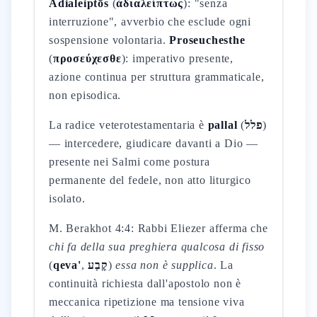
Adialeiptōs
(
ἀδιαλείπτως
): "senza
interruzione", avverbio che esclude ogni
sospensione volontaria.
Proseuchesthe
(
προσεύχεσθε
): imperativo presente,
azione continua per struttura grammaticale,
non episodica.
La radice veterotestamentaria è
pallal
(
פלל
)
— intercedere, giudicare davanti a Dio —
presente nei Salmi come postura
permanente del fedele, non atto liturgico
isolato.
M. Berakhot 4:4: Rabbi Eliezer afferma che
chi fa della sua preghiera qualcosa di fisso
(
qeva'
,
קֶבַע
)
essa non è supplica
. La
continuità richiesta dall'apostolo non è
meccanica ripetizione ma tensione viva