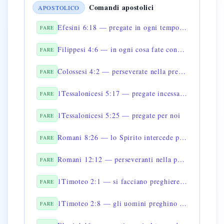
Comandi apostolici
APOSTOLICO
Efesini 6:18 — pregate in ogni tempo nello Spirito
FARE
Filippesi 4:6 — in ogni cosa fate conoscere a Dio le vostre richieste
FARE
Colossesi 4:2 — perseverate nella preghiera
FARE
1Tessalonicesi 5:17 — pregate incessantemente
FARE
1Tessalonicesi 5:25 — pregate per noi
FARE
Romani 8:26 — lo Spirito intercede per noi
FARE
Romani 12:12 — perseveranti nella preghiera
FARE
1Timoteo 2:1 — si facciano preghiere per tutti gli uomini
FARE
1Timoteo 2:8 — gli uomini preghino in ogni luogo
FARE