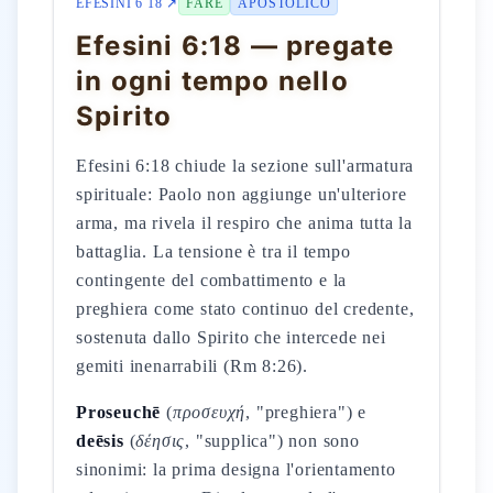
EFESINI 6 18 ↗
FARE
APOSTOLICO
Efesini 6:18 — pregate
in ogni tempo nello
Spirito
Efesini 6:18 chiude la sezione sull'armatura
spirituale: Paolo non aggiunge un'ulteriore
arma, ma rivela il respiro che anima tutta la
battaglia. La tensione è tra il tempo
contingente del combattimento e la
preghiera come stato continuo del credente,
sostenuta dallo Spirito che intercede nei
gemiti inenarrabili (Rm 8:26).
Proseuchē
(
προσευχή
, "preghiera") e
deēsis
(
δέησις
, "supplica") non sono
sinonimi: la prima designa l'orientamento