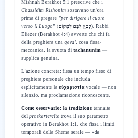
Mishnah Berakhot 5:1 prescrive che i
Chassidim Rishonim
sostavano un'ora
prima di pregare
"per dirigere il cuore
verso il Luogo"
(
לְכַוֵּן לִבָּם לַמָּקוֹם
). Rabbi
Eliezer (Berakhot 4:4) avverte che chi fa
della preghiera una
qeva'
, cosa fissa-
meccanica, la svuota di
tachanunim
—
supplica genuina.
L'azione concreta: fissa un tempo fisso di
preghiera personale che includa
esplicitamente la
εὐχαριστία
vocale — non
silenzio, ma proclamazione riconoscente.
Come osservarlo: la tradizione
tannaita
del
proskartereîte
trova il suo parametro
operativo in Berakhot 1:1, che fissa i limiti
temporali della Shema serale — «da