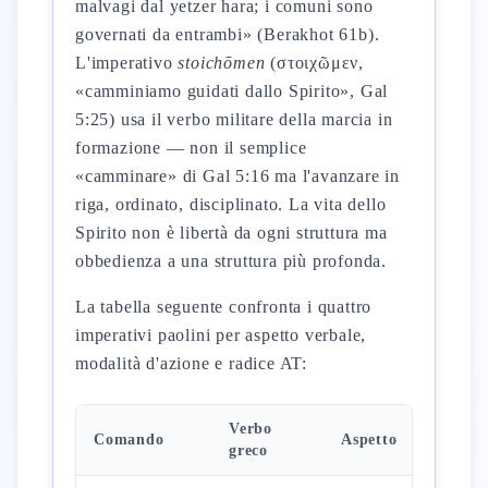
malvagi dal yetzer hara; i comuni sono
governati da entrambi» (Berakhot 61b).
L'imperativo
stoichōmen
(στοιχῶμεν,
«camminiamo guidati dallo Spirito», Gal
5:25) usa il verbo militare della marcia in
formazione — non il semplice
«camminare» di Gal 5:16 ma l'avanzare in
riga, ordinato, disciplinato. La vita dello
Spirito non è libertà da ogni struttura ma
obbedienza a una struttura più profonda.
La tabella seguente confronta i quattro
imperativi paolini per aspetto verbale,
modalità d'azione e radice AT:
Verbo
Comando
Aspetto
Mod
greco