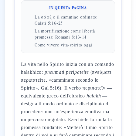
IN QUESTA PAGINA
La σάρξ e il cammino ordinato:
Galati 5:16-25
La mortificazione come libertà
promessa: Romani 8:13-14
Come vivere vita-spirito oggi
La vita nello Spirito inizia con un comando
halakhico:
pneumati peripateite
(πνεύματι
περιπατεῖτε, «camminate secondo lo
Spirito», Gal 5:16). Il verbo περιπατεῖν —
equivalente greco dell'ebraico
halakh
—
designa il modo ordinato e disciplinato di
procedere: non un'esperienza emotiva ma
un percorso regolato. Ezechiele formula la
promessa fondante: «Metterò il mio Spirito
dentro di voi e vi farò camminare secondo i