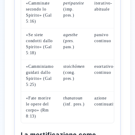
«Camminate
peripateite
iterativo-
ca
secondo lo
(imp.
abituale
quo
Spirito» (Gal
pres.)
5:16)
«Se siete
agesthe
passivo
azi
condotti dallo
(pres.
continuo
ric
Spirito» (Gal
pass.)
5:18)
«Camminiamo
stoichōmen
esortativo-
mar
guidati dallo
(cong.
continuo
for
Spirito» (Gal
pres.)
5:25)
«Fate morire
thanatoun
azione
mor
le opere del
(inf. pres.)
continuativa
atti
corpo» (Rm
8:13)
La mortificazione come