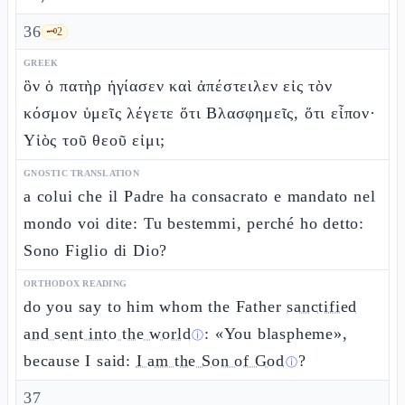
36
🗝️
2
GREEK
ὃν ὁ πατὴρ ἡγίασεν καὶ ἀπέστειλεν εἰς τὸν
κόσμον ὑμεῖς λέγετε ὅτι Βλασφημεῖς, ὅτι εἶπον·
Υἱὸς τοῦ θεοῦ εἰμι;
GNOSTIC TRANSLATION
a colui che il Padre ha consacrato e mandato nel
mondo voi dite: Tu bestemmi, perché ho detto:
Sono Figlio di Dio?
ORTHODOX READING
do you say to him whom the Father
sanctified
and sent into the world
: «You blaspheme»,
ⓘ
because I said:
I am the Son of God
?
ⓘ
37