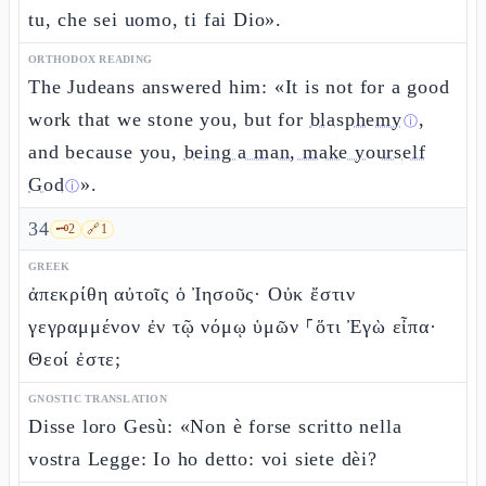
tu, che sei uomo, ti fai Dio».
ORTHODOX READING
The Judeans answered him: «It is not for a good
work that we stone you, but for
blasphemy
,
ⓘ
and because you,
being a man, make yourself
God
».
ⓘ
34
🗝️
2
🔗
1
GREEK
ἀπεκρίθη αὐτοῖς ὁ Ἰησοῦς· Οὐκ ἔστιν
γεγραμμένον ἐν τῷ νόμῳ ὑμῶν ⸀ὅτι Ἐγὼ εἶπα·
Θεοί ἐστε;
GNOSTIC TRANSLATION
Disse loro Gesù: «Non è forse scritto nella
vostra Legge: Io ho detto: voi siete dèi?