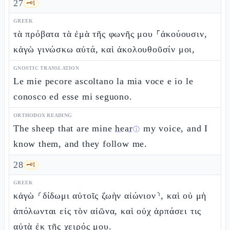
27
🗝️
1
GREEK
τὰ πρόβατα τὰ ἐμὰ τῆς φωνῆς μου ⸀ἀκούουσιν,
κἀγὼ γινώσκω αὐτά, καὶ ἀκολουθοῦσίν μοι,
GNOSTIC TRANSLATION
Le mie pecore ascoltano la mia voce e io le
conosco ed esse mi seguono.
ORTHODOX READING
The sheep that are mine
hear
my voice, and I
ⓘ
know them, and they follow me.
28
🗝️
1
GREEK
κἀγὼ ⸂δίδωμι αὐτοῖς ζωὴν αἰώνιον⸃, καὶ οὐ μὴ
ἀπόλωνται εἰς τὸν αἰῶνα, καὶ οὐχ ἁρπάσει τις
αὐτὰ ἐκ τῆς χειρός μου.