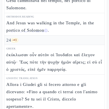
Gesù camminava nel tempio, nel portico di
Salomone.
ORTHODOX READING
And Jesus was walking in the Temple, in the
portico of Solomon
.
ⓘ
24
🗝️
3
GREEK
ἐκύκλωσαν οὖν αὐτὸν οἱ Ἰουδαῖοι καὶ ἔλεγον
αὐτῷ· Ἕως πότε τὴν ψυχὴν ἡμῶν αἴρεις; εἰ σὺ εἶ
ὁ χριστός, εἰπὲ ἡμῖν παρρησίᾳ.
GNOSTIC TRANSLATION
Allora i Giudei gli si fecero attorno e gli
dicevano: «Fino a quando ci terrai con l'animo
sospeso? Se tu sei il Cristo, diccelo
apertamente».