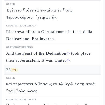
GREEK
Ἐγένετο ⸀τότε τὰ ἐγκαίνια ἐν ⸀τοῖς
Ἱεροσολύμοις· ⸀χειμὼν ἦν,
GNOSTIC TRANSLATION
Ricorreva allora a Gerusalemme la festa della
Dedicazione. Era inverno.
ORTHODOX READING
And the
Feast of the Dedication
took place
ⓘ
then at Jerusalem. It was
winter
.
ⓘ
23
🗝️
1
GREEK
καὶ περιεπάτει ὁ Ἰησοῦς ἐν τῷ ἱερῷ ἐν τῇ στοᾷ
⸀τοῦ Σολομῶνος.
GNOSTIC TRANSLATION