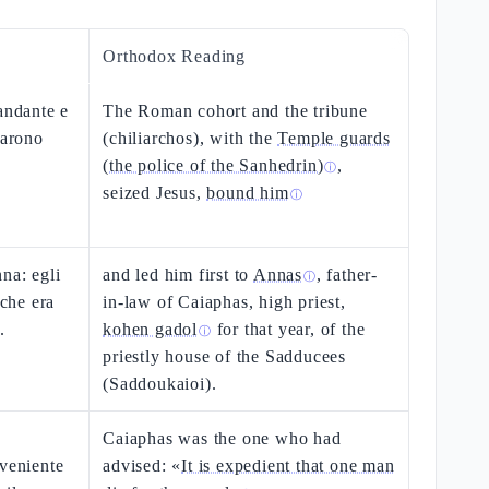
Orthodox Reading
andante e
The Roman cohort and the tribune
rarono
(chiliarchos), with the
Temple guards
(the police of the Sanhedrin)
,
ⓘ
seized Jesus,
bound him
ⓘ
na: egli
and led him first to
Annas
, father-
ⓘ
 che era
in-law of Caiaphas, high priest,
.
kohen gadol
for that year, of the
ⓘ
priestly house of the Sadducees
(Saddoukaioi).
Caiaphas was the one who had
nveniente
advised: «
It is expedient that one man