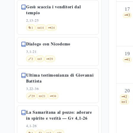
Gesù scaccia i venditori dal
17
tempio
🗝️
3
2,13-25
🌀
1
📜
14
🗝️
24
Dialogo con Nicodemo
3,1-21
19
🔗
2
📜
3
🗝️
29
🗝️
1
Ultima testimonianza di Giovanni
Battista
3,22-36
20
🔗
29
📜
21
🗝️
34
🗝️
2
📜
1
La Samaritana al pozzo: adorare
in spirito e verità — Gv 4,1-26
4,1-26