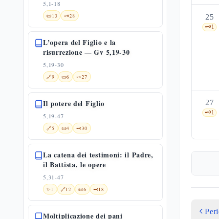
5,1-18
📜
13
🗝️
28
25
🗝️
1
L’opera del Figlio e la
risurrezione — Gv 5,19-30
5,19-30
🔗
9
📜
6
🗝️
27
Il potere del Figlio
27
🗝️
1
5,19-47
🔗
5
📜
4
🗝️
30
La catena dei testimoni: il Padre,
il Battista, le opere
5,31-47
✨
1
🔗
12
📜
6
🗝️
18
Per
Moltiplicazione dei pani