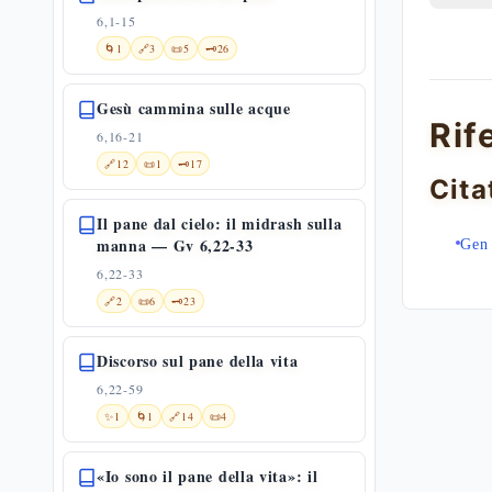
6,1-15
🌀
1
🔗
3
📜
5
🗝️
26
Gesù cammina sulle acque
Rif
6,16-21
🔗
12
📜
1
🗝️
17
Cita
Il pane dal cielo: il midrash sulla
manna — Gv 6,22-33
Gen
6,22-33
🔗
2
📜
6
🗝️
23
Discorso sul pane della vita
6,22-59
✨
1
🌀
1
🔗
14
📜
4
«Io sono il pane della vita»: il