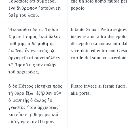
Ἰουδαίοις ὅτι συμφέρει
che un solo uomo muoia per
ἕνα ἄνθρωπον ⸀ἀποθανεῖν
popolo.
ὑπὲρ τοῦ λαοῦ.
Ἠκολούθει δὲ τῷ Ἰησοῦ
Intanto Simon Pietro segui
Σίμων Πέτρος ⸀καὶ ἄλλος
insieme a un altro discepol
μαθητής. ὁ δὲ μαθητὴς
discepolo era conosciuto d
ἐκεῖνος ἦν γνωστὸς τῷ
sacerdote ed entrò con Gesù
ἀρχιερεῖ καὶ συνεισῆλθεν
cortile del sommo sacerdote
τῷ Ἰησοῦ εἰς τὴν αὐλὴν
τοῦ ἀρχιερέως,
ὁ δὲ Πέτρος εἱστήκει πρὸς
Pietro invece si fermò fuori
τῇ θύρᾳ ἔξω. ἐξῆλθεν οὖν
alla porta.
ὁ μαθητὴς ὁ ἄλλος ⸀ὁ
γνωστὸς ⸂τοῦ ἀρχιερέως⸃
καὶ εἶπεν τῇ θυρωρῷ καὶ
εἰσήγαγεν τὸν Πέτρον.