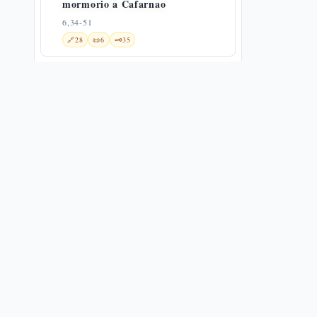
mormorio a Cafarnao
6,34-51
🔗
28
📜
6
🗝️
35
Il pane vivo: carne e sangue — Gv
6,52-59
6,52-59
🔗
10
📜
7
🗝️
16
Reazioni al discorso sul pane della
vita
6,60-71
🌀
1
🔗
16
📜
5
🗝️
11
Gesù e i suoi fratelli
7,1-13
🔗
13
📜
3
🗝️
25