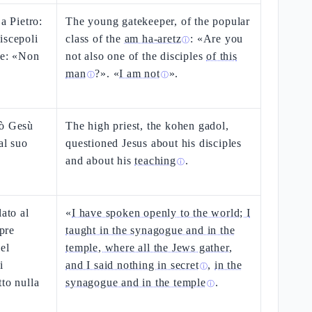
a Pietro:
The young gatekeeper, of the popular
iscepoli
class of the
am ha-aretz
: «Are you
ⓘ
se: «Non
not also one of the disciples
of this
man
?». «
I am not
».
ⓘ
ⓘ
gò Gesù
The high priest, the kohen gadol,
al suo
questioned Jesus about his disciples
and about his
teaching
.
ⓘ
lato al
«
I have spoken openly to the world; I
pre
taught in the synagogue and in the
el
temple, where all the Jews gather,
i
and I said nothing in secret
,
in the
ⓘ
to nulla
synagogue and in the temple
.
ⓘ