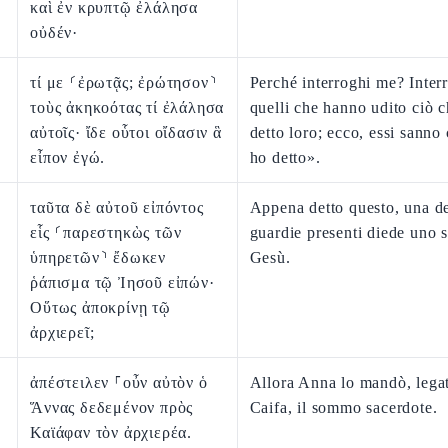
καὶ ἐν κρυπτῷ ἐλάλησα
οὐδέν·
τί με ⸂ἐρωτᾷς; ἐρώτησον⸃
Perché interroghi me? Inter
τοὺς ἀκηκοότας τί ἐλάλησα
quelli che hanno udito ciò 
αὐτοῖς· ἴδε οὗτοι οἴδασιν ἃ
detto loro; ecco, essi sanno
εἶπον ἐγώ.
ho detto».
ταῦτα δὲ αὐτοῦ εἰπόντος
Appena detto questo, una de
εἷς ⸂παρεστηκὼς τῶν
guardie presenti diede uno s
ὑπηρετῶν⸃ ἔδωκεν
Gesù.
ῥάπισμα τῷ Ἰησοῦ εἰπών·
Οὕτως ἀποκρίνῃ τῷ
ἀρχιερεῖ;
ἀπέστειλεν ⸀οὖν αὐτὸν ὁ
Allora Anna lo mandò, legat
Ἅννας δεδεμένον πρὸς
Caifa, il sommo sacerdote.
Καϊάφαν τὸν ἀρχιερέα.