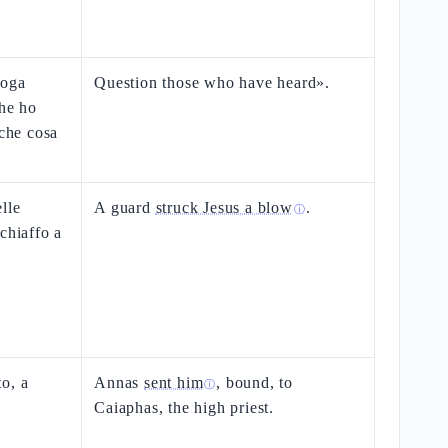
roga
Question those who have heard».
che ho
 che cosa
lle
A guard
struck Jesus a blow
.
ⓘ
chiaffo a
o, a
Annas
sent him
, bound, to
ⓘ
Caiaphas, the high priest.