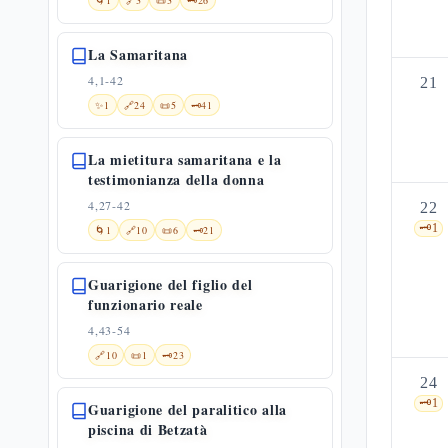
🌀
1
🔗
3
📜
3
🗝️
26
La Samaritana
4,1-42
21
✨
1
🔗
24
📜
5
🗝️
41
La mietitura samaritana e la
testimonianza della donna
4,27-42
22
🗝️
1
🌀
1
🔗
10
📜
6
🗝️
21
Guarigione del figlio del
funzionario reale
4,43-54
🔗
10
📜
1
🗝️
23
24
🗝️
1
Guarigione del paralitico alla
piscina di Betzatà