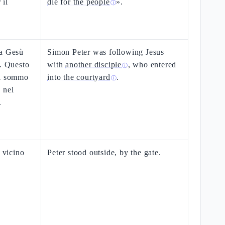
 il
die for the people
».
ⓘ
va Gesù
Simon Peter was following Jesus
o. Questo
with
another disciple
, who entered
ⓘ
al sommo
into the courtyard
.
ⓘ
 nel
.
, vicino
Peter stood outside, by the gate.