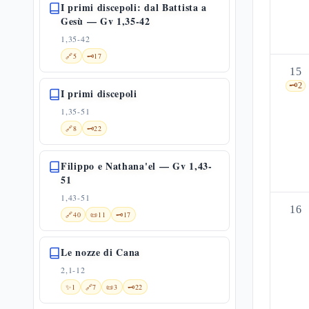
I primi discepoli: dal Battista a
Gesù — Gv 1,35-42
1,35-42
🔗
5
🗝️
17
15
🗝️
2
I primi discepoli
1,35-51
🔗
8
🗝️
22
Filippo e Nathana'el — Gv 1,43-
51
1,43-51
16
🔗
40
📜
11
🗝️
17
Le nozze di Cana
2,1-12
✨
1
🔗
7
📜
3
🗝️
22