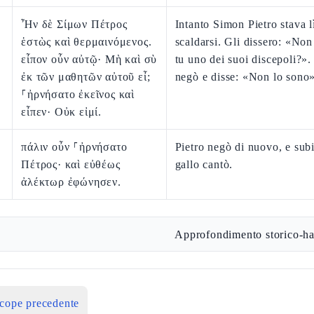
Ἦν δὲ Σίμων Πέτρος
Intanto Simon Pietro stava l
ἑστὼς καὶ θερμαινόμενος.
scaldarsi. Gli dissero: «Non
εἶπον οὖν αὐτῷ· Μὴ καὶ σὺ
tu uno dei suoi discepoli?».
ἐκ τῶν μαθητῶν αὐτοῦ εἶ;
negò e disse: «Non lo sono»
⸀ἠρνήσατο ἐκεῖνος καὶ
εἶπεν· Οὐκ εἰμί.
πάλιν οὖν ⸀ἠρνήσατο
Pietro negò di nuovo, e sub
Πέτρος· καὶ εὐθέως
gallo cantò.
ἀλέκτωρ ἐφώνησεν.
Approfondimento storico-ha
icope precedente