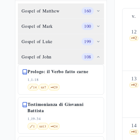
Gospel of Matthew
160
v.
Gospel of Mark
100
12
🗝️
2
Gospel of Luke
199
Gospel of John
108
Prologo: il Verbo fatto carne
13
1,1-18
🗝️
2
🔗
14
📜
7
🗝️
29
Testimonianza di Giovanni
Battista
1,19-34
14
🔗
1
📜
13
🗝️
24
🗝️
1