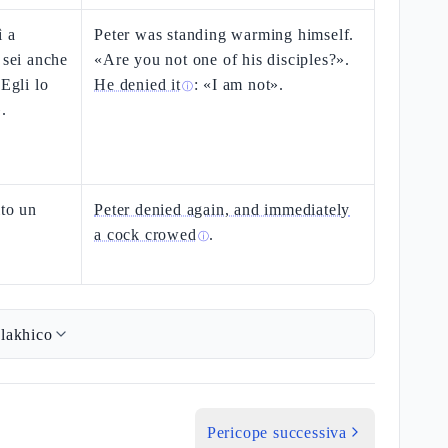
ì a
Peter was standing warming himself.
 sei anche
«Are you not one of his disciples?».
 Egli lo
He denied it
: «I am not».
ⓘ
.
ito un
Peter denied again, and immediately
a cock crowed
.
ⓘ
lakhico
Pericope successiva