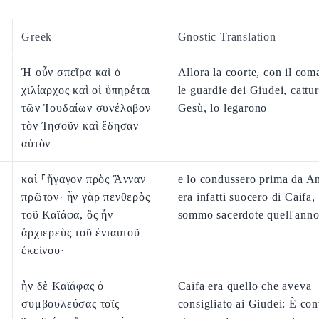
Greek
Gnostic Translation
Ἡ οὖν σπεῖρα καὶ ὁ
Allora la coorte, con il com
χιλίαρχος καὶ οἱ ὑπηρέται
le guardie dei Giudei, cattu
τῶν Ἰουδαίων συνέλαβον
Gesù, lo legarono
τὸν Ἰησοῦν καὶ ἔδησαν
αὐτὸν
καὶ ⸀ἤγαγον πρὸς Ἅνναν
e lo condussero prima da An
πρῶτον· ἦν γὰρ πενθερὸς
era infatti suocero di Caifa,
τοῦ Καϊάφα, ὃς ἦν
sommo sacerdote quell'anno
ἀρχιερεὺς τοῦ ἐνιαυτοῦ
ἐκείνου·
ἦν δὲ Καϊάφας ὁ
Caifa era quello che aveva
συμβουλεύσας τοῖς
consigliato ai Giudei: È co