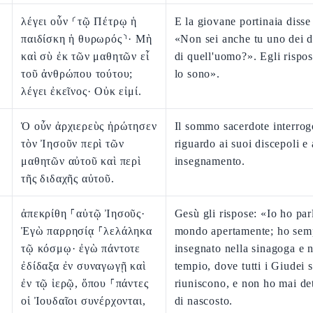
λέγει οὖν ⸂τῷ Πέτρῳ ἡ
E la giovane portinaia disse 
παιδίσκη ἡ θυρωρός⸃· Μὴ
«Non sei anche tu uno dei d
καὶ σὺ ἐκ τῶν μαθητῶν εἶ
di quell'uomo?». Egli rispo
τοῦ ἀνθρώπου τούτου;
lo sono».
λέγει ἐκεῖνος· Οὐκ εἰμί.
Ὁ οὖν ἀρχιερεὺς ἠρώτησεν
Il sommo sacerdote interro
τὸν Ἰησοῦν περὶ τῶν
riguardo ai suoi discepoli e 
μαθητῶν αὐτοῦ καὶ περὶ
insegnamento.
τῆς διδαχῆς αὐτοῦ.
ἀπεκρίθη ⸀αὐτῷ Ἰησοῦς·
Gesù gli rispose: «Io ho par
Ἐγὼ παρρησίᾳ ⸀λελάληκα
mondo apertamente; ho sem
τῷ κόσμῳ· ἐγὼ πάντοτε
insegnato nella sinagoga e n
ἐδίδαξα ἐν συναγωγῇ καὶ
tempio, dove tutti i Giudei s
ἐν τῷ ἱερῷ, ὅπου ⸀πάντες
riuniscono, e non ho mai det
οἱ Ἰουδαῖοι συνέρχονται,
di nascosto.