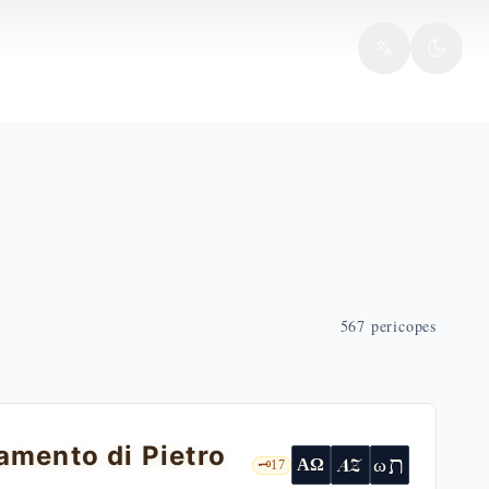
567
pericopes
amento di Pietro
ת
AZ
ω
ΑΩ
🗝️
17