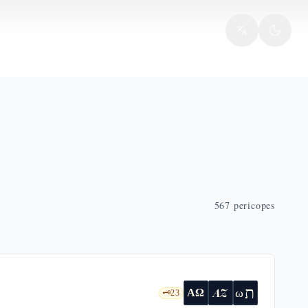
567
pericopes
ת
AZ
ω
ΑΩ
🗝️
23