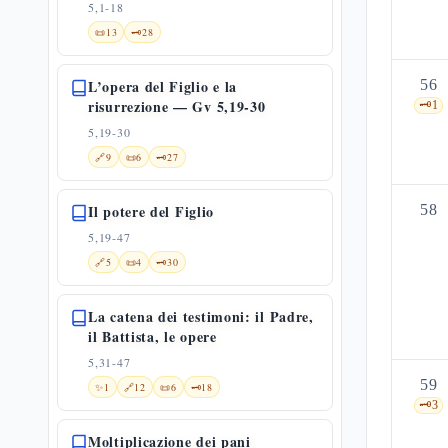
5,1-18
📜
13
🗝️
28
L’opera del Figlio e la
56
risurrezione — Gv 5,19-30
🗝️
1
5,19-30
🔗
9
📜
6
🗝️
27
Il potere del Figlio
58
5,19-47
🔗
5
📜
4
🗝️
30
La catena dei testimoni: il Padre,
il Battista, le opere
5,31-47
59
✨
1
🔗
12
📜
6
🗝️
18
🗝️
3
Moltiplicazione dei pani