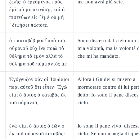
ζωῆς· ὁ ἐρχόμενος πρὸς
me non avrà più sete.
ἐμὲ οὐ μὴ πεινάσῃ, καὶ ὁ
πιστεύων εἰς ⸀ἐμὲ οὐ μὴ
⸀διψήσει πώποτε.
ὅτι καταβέβηκα ⸀ἀπὸ τοῦ
Sono disceso dal cielo non p
οὐρανοῦ οὐχ ἵνα ποιῶ τὸ
mia volontà, ma la volontà d
θέλημα τὸ ἐμὸν ἀλλὰ τὸ
che mi ha mandato.
θέλημα τοῦ πέμψαντός με·
Ἐγόγγυζον οὖν οἱ Ἰουδαῖοι
Allora i Giudei si misero a
περὶ αὐτοῦ ὅτι εἶπεν· Ἐγώ
mormorare contro di lui pe
εἰμι ὁ ἄρτος ὁ καταβὰς ἐκ
detto: Io sono il pane disces
τοῦ οὐρανοῦ,
cielo.
ἐγώ εἰμι ὁ ἄρτος ὁ ζῶν ὁ
Io sono il pane vivo, disces
ἐκ τοῦ οὐρανοῦ καταβάς·
cielo. Se uno mangia di que