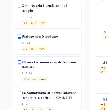
Gesù scaccia i venditori dal
tempio
2,13-25
🌀
1
📜
14
🗝️
24
38
Dialogo con Nicodemo
🗝️
1
3,1-21
🔗
2
📜
3
🗝️
29
Ultima testimonianza di Giovanni
41
Battista
🗝️
2
🔗
2
3,22-36
🔗
29
📜
21
🗝️
34
La Samaritana al pozzo: adorare
in spirito e verità — Gv 4,1-26
51
4,1-26
🗝️
1
🔗
1