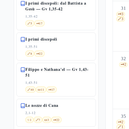
I primi discepoli: dal Battista a
Gesù — Gv 1,35-42
31
🗝️
3
1,35-42
🔗
3
🔗
5
🗝️
17
I primi discepoli
1,35-51
🔗
8
🗝️
22
32
🗝️
2
Filippo e Nathana'el — Gv 1,43-
51
1,43-51
🔗
40
📜
11
🗝️
17
Le nozze di Cana
2,1-12
35
✨
1
🔗
7
📜
3
🗝️
22
🗝️
2
🔗
1