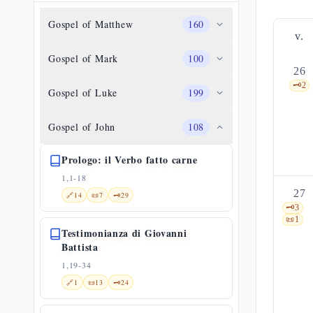
Gospel of Matthew
160
v.
Gospel of Mark
100
26
🗝️
2
Gospel of Luke
199
Gospel of John
108
Prologo: il Verbo fatto carne
1,1-18
27
🔗
14
📜
7
🗝️
29
🗝️
3
📜
1
Testimonianza di Giovanni
Battista
1,19-34
🔗
1
📜
13
🗝️
24