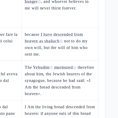
hunger
, and whoever believes in
ⓘ
me will never thirst forever.
er fare la
because
I have descended from
i colui
heaven as shaliach
not to do my
ⓘ
own will, but the will of him who
sent me.
The
Yehudim
murmured
therefore
ⓘ
ⓘ
rché aveva
about him, the Jewish hearers of the
o dal
synagogue, because he had said: «I
Am the bread descended from
heaven».
o dal
I Am the living bread descended from
sto pane
heaven: if anyone eats of this bread