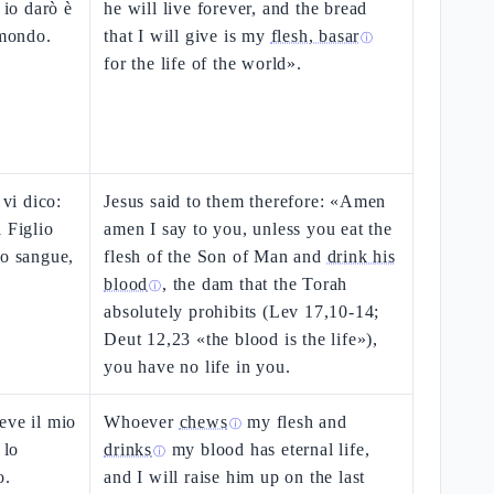
 io darò è
he will live forever, and the bread
 mondo.
that I will give is my
flesh, basar
ⓘ
for the life of the world».
 vi dico:
Jesus said to them therefore: «Amen
 Figlio
amen I say to you, unless you eat the
uo sangue,
flesh of the Son of Man and
drink his
blood
, the dam that the Torah
ⓘ
absolutely prohibits (Lev 17,10-14;
Deut 12,23 «the blood is the life»),
you have no life in you.
eve il mio
Whoever
chews
my flesh and
ⓘ
 lo
drinks
my blood has eternal life,
ⓘ
o.
and I will raise him up on the last