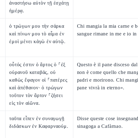
ἀναστήσω αὐτὸν τῇ ἐσχάτῃ
ἡμέρᾳ.
ὁ τρώγων μου τὴν σάρκα
Chi mangia la mia carne e b
καὶ πίνων μου τὸ αἷμα ἐν
sangue rimane in me e io in 
ἐμοὶ μένει κἀγὼ ἐν αὐτῷ.
οὗτός ἐστιν ὁ ἄρτος ὁ ⸀ἐξ
Questo è il pane disceso dal
οὐρανοῦ καταβάς, οὐ
non è come quello che mang
καθὼς ἔφαγον οἱ ⸀πατέρες
padri e morirono. Chi mang
καὶ ἀπέθανον· ὁ τρώγων
pane vivrà in eterno».
τοῦτον τὸν ἄρτον ⸀ζήσει
εἰς τὸν αἰῶνα.
ταῦτα εἶπεν ἐν συναγωγῇ
Disse queste cose insegnand
διδάσκων ἐν Καφαρναούμ.
sinagoga a Cafàrnao.