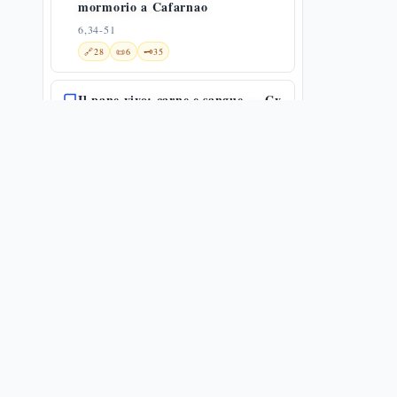
mormorio a Cafarnao
6,34-51
🔗
28
📜
6
🗝️
35
Il pane vivo: carne e sangue — Gv
6,52-59
6,52-59
🔗
10
📜
7
🗝️
16
Reazioni al discorso sul pane della
vita
6,60-71
🌀
1
🔗
16
📜
5
🗝️
11
Gesù e i suoi fratelli
7,1-13
🔗
13
📜
3
🗝️
25