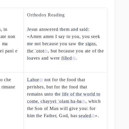
Orthodox Reading
, in
Jesus answered them and said:
cate non
«Amen amen I say to you, you seek
, ma
me not because you saw the
signs,
ei pani e
the ʾotot
, but because you ate of the
ⓘ
loaves and were
filled
.
ⓘ
bo che
Labor
not for the food that
ⓘ
e rimane
perishes, but for the food that
remains unto the
life of the world to
come, chayyei ʿolam ha-ba
, which
ⓘ
the Son of Man will give you: for
him the Father, God, has
sealed
».
ⓘ