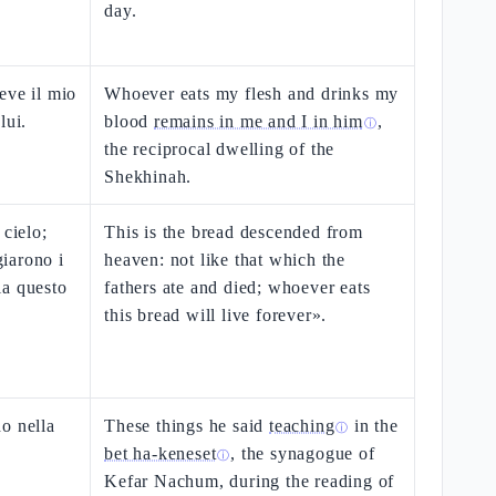
day.
eve il mio
Whoever eats my flesh and drinks my
lui.
blood
remains in me and I in him
,
ⓘ
the reciprocal dwelling of the
Shekhinah.
 cielo;
This is the bread descended from
iarono i
heaven: not like that which the
ia questo
fathers ate and died; whoever eats
this bread will live forever».
o nella
These things he said
teaching
in the
ⓘ
bet ha-keneset
, the synagogue of
ⓘ
Kefar Nachum, during the reading of