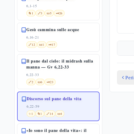
6,1-15
🌀
1
🔗
3
📜
5
🗝️
26
Gesù cammina sulle acque
6,16-21
🔗
12
📜
1
🗝️
17
Il pane dal cielo: il midrash sulla
manna — Gv 6,22-33
6,22-33
Per
🔗
2
📜
6
🗝️
23
Discorso sul pane della vita
6,22-59
✨
1
🌀
1
🔗
14
📜
4
«Io sono il pane della vita»: il