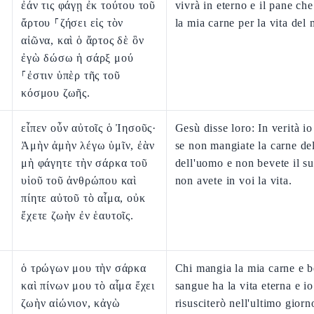
ἐάν τις φάγῃ ἐκ τούτου τοῦ
vivrà in eterno e il pane che
ἄρτου ⸀ζήσει εἰς τὸν
la mia carne per la vita del
αἰῶνα, καὶ ὁ ἄρτος δὲ ὃν
ἐγὼ δώσω ἡ σάρξ μού
⸀ἐστιν ὑπὲρ τῆς τοῦ
κόσμου ζωῆς.
εἶπεν οὖν αὐτοῖς ὁ Ἰησοῦς·
Gesù disse loro: In verità io
Ἀμὴν ἀμὴν λέγω ὑμῖν, ἐὰν
se non mangiate la carne del
μὴ φάγητε τὴν σάρκα τοῦ
dell'uomo e non bevete il s
υἱοῦ τοῦ ἀνθρώπου καὶ
non avete in voi la vita.
πίητε αὐτοῦ τὸ αἷμα, οὐκ
ἔχετε ζωὴν ἐν ἑαυτοῖς.
ὁ τρώγων μου τὴν σάρκα
Chi mangia la mia carne e b
καὶ πίνων μου τὸ αἷμα ἔχει
sangue ha la vita eterna e io
ζωὴν αἰώνιον, κἀγὼ
risusciterò nell'ultimo giorn