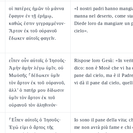
οἱ πατέρες ἡμῶν τὸ μάννα
«I nostri padri hanno mangi
ἔφαγον ἐν τῇ ἐρήμῳ,
manna nel deserto, come sta 
καθώς ἐστιν γεγραμμένον·
Diede loro da mangiare un 
Ἄρτον ἐκ τοῦ οὐρανοῦ
cielo».
ἔδωκεν αὐτοῖς φαγεῖν.
εἶπεν οὖν αὐτοῖς ὁ Ἰησοῦς·
Rispose loro Gesù: «In verit
Ἀμὴν ἀμὴν λέγω ὑμῖν, οὐ
dico: non è Mosè che vi ha d
Μωϋσῆς ⸀δέδωκεν ὑμῖν
pane dal cielo, ma è il Padr
τὸν ἄρτον ἐκ τοῦ οὐρανοῦ,
vi dà il pane dal cielo, quel
ἀλλ’ ὁ πατήρ μου δίδωσιν
ὑμῖν τὸν ἄρτον ἐκ τοῦ
οὐρανοῦ τὸν ἀληθινόν·
⸀Εἶπεν αὐτοῖς ὁ Ἰησοῦς·
Io sono il pane della vita; c
Ἐγώ εἰμι ὁ ἄρτος τῆς
me non avrà più fame e chi 