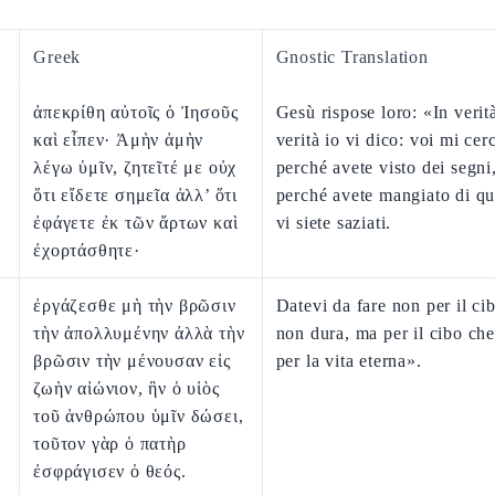
Greek
Gnostic Translation
ἀπεκρίθη αὐτοῖς ὁ Ἰησοῦς
Gesù rispose loro: «In verità
καὶ εἶπεν· Ἀμὴν ἀμὴν
verità io vi dico: voi mi cer
λέγω ὑμῖν, ζητεῖτέ με οὐχ
perché avete visto dei segni
ὅτι εἴδετε σημεῖα ἀλλ’ ὅτι
perché avete mangiato di qu
ἐφάγετε ἐκ τῶν ἄρτων καὶ
vi siete saziati.
ἐχορτάσθητε·
ἐργάζεσθε μὴ τὴν βρῶσιν
Datevi da fare non per il ci
τὴν ἀπολλυμένην ἀλλὰ τὴν
non dura, ma per il cibo ch
βρῶσιν τὴν μένουσαν εἰς
per la vita eterna».
ζωὴν αἰώνιον, ἣν ὁ υἱὸς
τοῦ ἀνθρώπου ὑμῖν δώσει,
τοῦτον γὰρ ὁ πατὴρ
ἐσφράγισεν ὁ θεός.