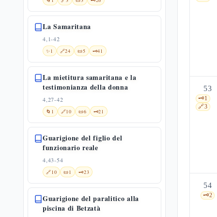
🌀
1
🔗
3
📜
3
🗝️
26
La Samaritana
4,1-42
✨
1
🔗
24
📜
5
🗝️
41
La mietitura samaritana e la
testimonianza della donna
53
🗝️
1
4,27-42
🔗
3
🌀
1
🔗
10
📜
6
🗝️
21
Guarigione del figlio del
funzionario reale
4,43-54
🔗
10
📜
1
🗝️
23
54
🗝️
2
Guarigione del paralitico alla
piscina di Betzatà