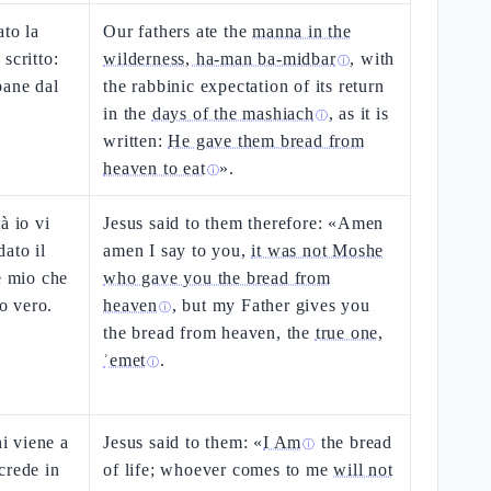
ato la
Our fathers ate the
manna in the
scritto:
wilderness, ha-man ba-midbar
, with
ⓘ
pane dal
the rabbinic expectation of its return
in the
days of the mashiach
, as it is
ⓘ
written:
He gave them bread from
heaven to eat
».
ⓘ
à io vi
Jesus said to them therefore: «Amen
ato il
amen I say to you,
it was not Moshe
e mio che
who gave you the bread from
lo vero.
heaven
, but my Father gives you
ⓘ
the bread from heaven, the
true one,
ʾemet
.
ⓘ
hi viene a
Jesus said to them: «
I Am
the bread
ⓘ
crede in
of life; whoever comes to me
will not