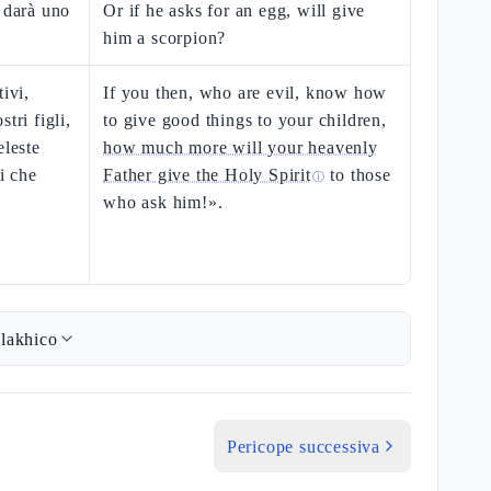
i darà uno
Or if he asks for an egg, will give
him a scorpion?
ivi,
If you then, who are evil, know how
tri figli,
to give good things to your children,
eleste
how much more will your heavenly
i che
Father give the Holy Spirit
to those
ⓘ
who ask him!».
lakhico
Pericope successiva