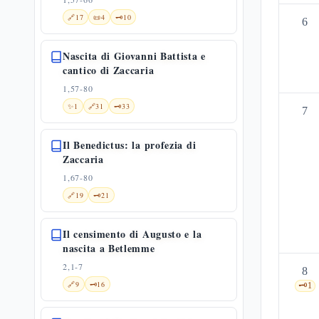
🔗
17
📜
4
🗝️
10
6
Nascita di Giovanni Battista e
cantico di Zaccaria
1,57-80
✨
1
🔗
31
🗝️
33
7
Il Benedictus: la profezia di
Zaccaria
1,67-80
🔗
19
🗝️
21
Il censimento di Augusto e la
nascita a Betlemme
2,1-7
8
🔗
9
🗝️
16
🗝️
1