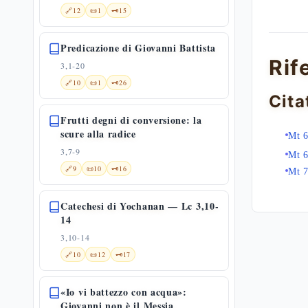
🔗
12
📜
1
🗝️
15
Predicazione di Giovanni Battista
Rif
3,1-20
🔗
10
📜
1
🗝️
26
Cita
Frutti degni di conversione: la
scure alla radice
Mt 6
3,7-9
Mt 6
🔗
9
📜
10
🗝️
16
Mt 7
Catechesi di Yochanan — Lc 3,10-
14
3,10-14
🔗
10
📜
12
🗝️
17
«Io vi battezzo con acqua»:
Giovanni non è il Messia