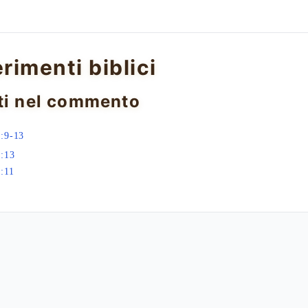
erimenti biblici
ti nel commento
:9-13
:13
:11