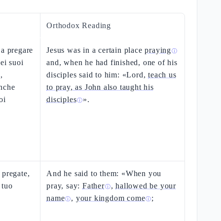
Orthodox Reading
 a pregare
Jesus was in a certain place
praying
ⓘ
ei suoi
and, when he had finished, one of his
,
disciples said to him: «Lord,
teach us
anche
to pray, as John also taught his
oi
disciples
».
ⓘ
 pregate,
And he said to them: «When you
l tuo
pray, say:
Father
,
hallowed be your
ⓘ
name
,
your kingdom come
;
ⓘ
ⓘ