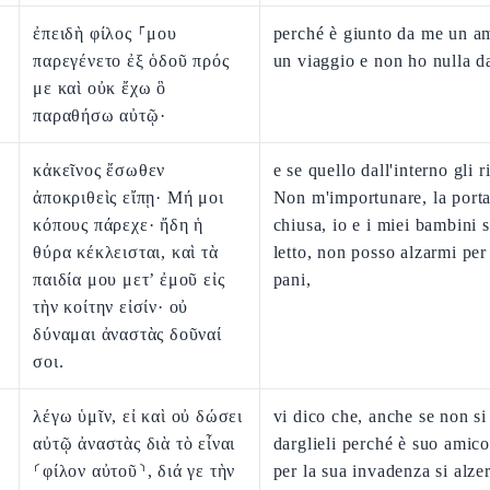
ἐπειδὴ φίλος ⸀μου
perché è giunto da me un a
παρεγένετο ἐξ ὁδοῦ πρός
un viaggio e non ho nulla da
με καὶ οὐκ ἔχω ὃ
παραθήσω αὐτῷ·
κἀκεῖνος ἔσωθεν
e se quello dall'interno gli 
ἀποκριθεὶς εἴπῃ· Μή μοι
Non m'importunare, la porta
κόπους πάρεχε· ἤδη ἡ
chiusa, io e i miei bambini 
θύρα κέκλεισται, καὶ τὰ
letto, non posso alzarmi per 
παιδία μου μετ’ ἐμοῦ εἰς
pani,
τὴν κοίτην εἰσίν· οὐ
δύναμαι ἀναστὰς δοῦναί
σοι.
λέγω ὑμῖν, εἰ καὶ οὐ δώσει
vi dico che, anche se non si
αὐτῷ ἀναστὰς διὰ τὸ εἶναι
darglieli perché è suo amic
⸂φίλον αὐτοῦ⸃, διά γε τὴν
per la sua invadenza si alzer