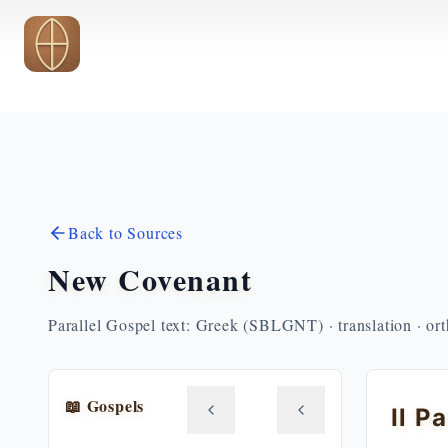
Skip to main content
Back to Sources
New Covenant
Parallel Gospel text: Greek (SBLGNT) · translation · or
📖 Gospels
Il P