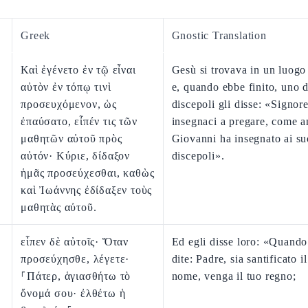
Greek
Gnostic Translation
Καὶ ἐγένετο ἐν τῷ εἶναι
Gesù si trovava in un luogo
αὐτὸν ἐν τόπῳ τινὶ
e, quando ebbe finito, uno d
προσευχόμενον, ὡς
discepoli gli disse: «Signore
ἐπαύσατο, εἶπέν τις τῶν
insegnaci a pregare, come 
μαθητῶν αὐτοῦ πρὸς
Giovanni ha insegnato ai su
αὐτόν· Κύριε, δίδαξον
discepoli».
ἡμᾶς προσεύχεσθαι, καθὼς
καὶ Ἰωάννης ἐδίδαξεν τοὺς
μαθητὰς αὐτοῦ.
εἶπεν δὲ αὐτοῖς· Ὅταν
Ed egli disse loro: «Quando
προσεύχησθε, λέγετε·
dite: Padre, sia santificato i
⸀Πάτερ, ἁγιασθήτω τὸ
nome, venga il tuo regno;
ὄνομά σου· ἐλθέτω ἡ