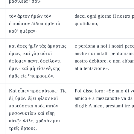
βασιλεία ⸀σου·
τὸν ἄρτον ἡμῶν τὸν
dacci ogni giorno il nostro 
ἐπιούσιον δίδου ἡμῖν τὸ
quotidiano,
καθ’ ἡμέραν·
καὶ ἄφες ἡμῖν τὰς ἁμαρτίας
e perdona a noi i nostri pecc
ἡμῶν, καὶ γὰρ αὐτοὶ
anche noi infatti perdoniam
ἀφίομεν παντὶ ὀφείλοντι
nostro debitore, e non abba
ἡμῖν· καὶ μὴ εἰσενέγκῃς
alla tentazione».
ἡμᾶς εἰς ⸀πειρασμόν.
Καὶ εἶπεν πρὸς αὐτούς· Τίς
Poi disse loro: «Se uno di v
ἐξ ὑμῶν ἕξει φίλον καὶ
amico e a mezzanotte va da 
πορεύσεται πρὸς αὐτὸν
dirgli: Amico, prestami tre p
μεσονυκτίου καὶ εἴπῃ
αὐτῷ· Φίλε, χρῆσόν μοι
τρεῖς ἄρτους,