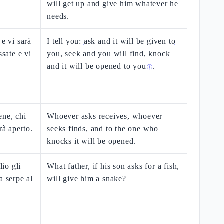
will get up and give him whatever he
needs.
 e vi sarà
I tell you:
ask and it will be given to
ssate e vi
you, seek and you will find, knock
and it will be opened to you
.
ⓘ
ene, chi
Whoever asks receives, whoever
rà aperto.
seeks finds, and to the one who
knocks it will be opened.
lio gli
What father, if his son asks for a fish,
a serpe al
will give him a snake?