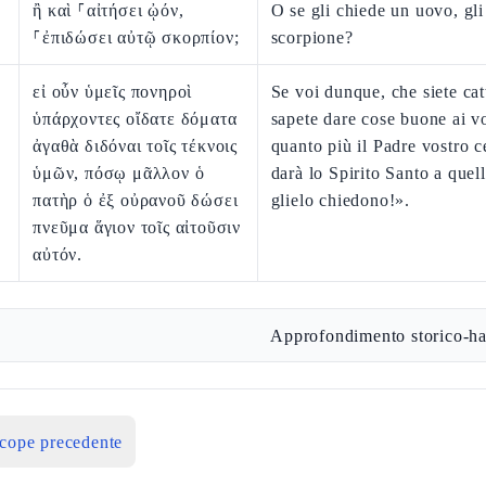
ἢ καὶ ⸀αἰτήσει ᾠόν,
O se gli chiede un uovo, gl
⸀ἐπιδώσει αὐτῷ σκορπίον;
scorpione?
εἰ οὖν ὑμεῖς πονηροὶ
Se voi dunque, che siete catt
ὑπάρχοντες οἴδατε δόματα
sapete dare cose buone ai vos
ἀγαθὰ διδόναι τοῖς τέκνοις
quanto più il Padre vostro c
ὑμῶν, πόσῳ μᾶλλον ὁ
darà lo Spirito Santo a quell
πατὴρ ὁ ἐξ οὐρανοῦ δώσει
glielo chiedono!».
πνεῦμα ἅγιον τοῖς αἰτοῦσιν
αὐτόν.
Approfondimento storico-ha
icope precedente