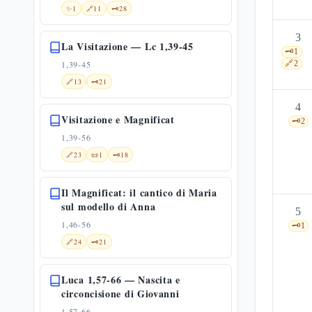
✨
1
🔗
11
🗝️
28
3
La Visitazione — Lc 1,39-45
🗝️
1
1,39-45
🔗
2
🔗
13
🗝️
21
4
Visitazione e Magnificat
🗝️
2
1,39-56
🔗
23
📜
1
🗝️
18
Il Magnificat: il cantico di Maria
sul modello di Anna
5
1,46-56
🗝️
1
🔗
24
🗝️
21
Luca 1,57-66 — Nascita e
circoncisione di Giovanni
1,57-66