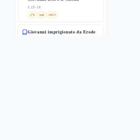
3,15-18
🔗
6
📜
6
🗝️
13
Giovanni imprigionato da Erode
3,19-20
🔗
9
🗝️
8
Il battesimo di Gesù e la bat qol
— Lc 3,21-22
3,21-22
✨
1
🔗
18
📜
2
🗝️
13
Battesimo di Gesù e genealogia
3,21-38
✨
1
🌀
1
🔗
11
📜
4
La genealogia lucana: da Gesù ad