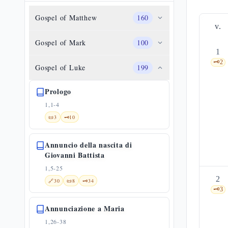
Gospel of Matthew
160
v.
Gospel of Mark
100
1
🗝️
2
Gospel of Luke
199
Prologo
1,1-4
📜
3
🗝️
10
Annuncio della nascita di
Giovanni Battista
1,5-25
2
🔗
30
📜
8
🗝️
34
🗝️
3
Annunciazione a Maria
1,26-38