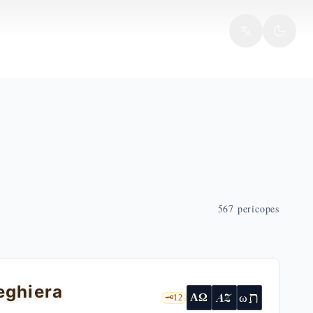
567
pericopes
eghiera
ת
AZ
ω
ΑΩ
🗝️
12