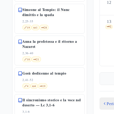
12
Simeone al Tempio: il Nunc
dimittis e la spada
2,25-35
13
🗝️
1
🔗
19
📜
1
🗝️
28
Anna la profetessa e il ritorno a
Nazaret
2,36-40
🔗
10
🗝️
21
Gesù dodicenne al tempio
2,41-52
🔗
4
📜
4
🗝️
19
Il sincronismo storico e la voce nel
Per
deserto — Lc 3,1-6
3,1-6