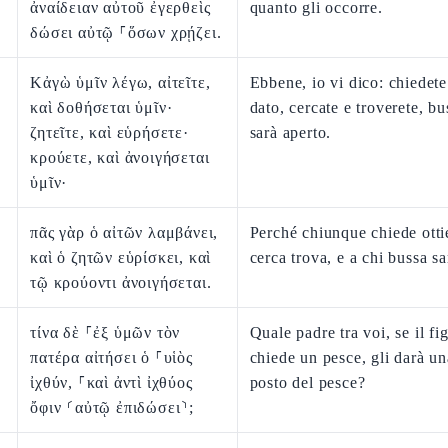
ἀναίδειαν αὐτοῦ ἐγερθεὶς
quanto gli occorre.
δώσει αὐτῷ ⸀ὅσων χρῄζει.
Κἀγὼ ὑμῖν λέγω, αἰτεῖτε,
Ebbene, io vi dico: chiedete
καὶ δοθήσεται ὑμῖν·
dato, cercate e troverete, bu
ζητεῖτε, καὶ εὑρήσετε·
sarà aperto.
κρούετε, καὶ ἀνοιγήσεται
ὑμῖν·
πᾶς γὰρ ὁ αἰτῶν λαμβάνει,
Perché chiunque chiede otti
καὶ ὁ ζητῶν εὑρίσκει, καὶ
cerca trova, e a chi bussa sa
τῷ κρούοντι ἀνοιγήσεται.
τίνα δὲ ⸀ἐξ ὑμῶν τὸν
Quale padre tra voi, se il fig
πατέρα αἰτήσει ὁ ⸀υἱὸς
chiede un pesce, gli darà un
ἰχθύν, ⸀καὶ ἀντὶ ἰχθύος
posto del pesce?
ὄφιν ⸂αὐτῷ ἐπιδώσει⸃;