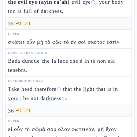
the evil eye (ayin ra'ah)
evil eye
, your body
ⓘ
too is full of darkness.
35
🗝️
3
🔗
1
GREEK
σκόπει οὖν μὴ τὸ φῶς τὸ ἐν σοὶ σκότος ἐστίν.
GNOSTIC TRANSLATION
Bada dunque che la luce che è in te non sia
tenebra.
ORTHODOX READING
Take heed therefore
that the
light that is in
ⓘ
you
be not
darkness
.
ⓘ
ⓘ
36
🗝️
1
🔗
1
GREEK
εἰ οὖν τὸ σῶμά σου ὅλον φωτεινόν, μὴ ἔχον