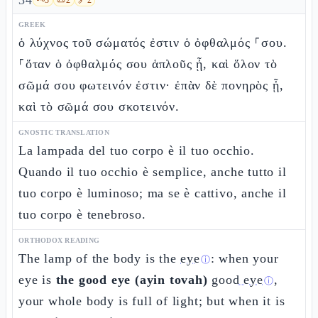
34
GREEK
ὁ λύχνος τοῦ σώματός ἐστιν ὁ ὀφθαλμός ⸀σου.
⸀ὅταν ὁ ὀφθαλμός σου ἁπλοῦς ᾖ, καὶ ὅλον τὸ
σῶμά σου φωτεινόν ἐστιν· ἐπὰν δὲ πονηρὸς ᾖ,
καὶ τὸ σῶμά σου σκοτεινόν.
GNOSTIC TRANSLATION
La lampada del tuo corpo è il tuo occhio.
Quando il tuo occhio è semplice, anche tutto il
tuo corpo è luminoso; ma se è cattivo, anche il
tuo corpo è tenebroso.
ORTHODOX READING
The lamp of the body is the
eye
: when your
ⓘ
eye is
the good eye (ayin tovah)
good eye
,
ⓘ
your whole body is full of light; but when it is