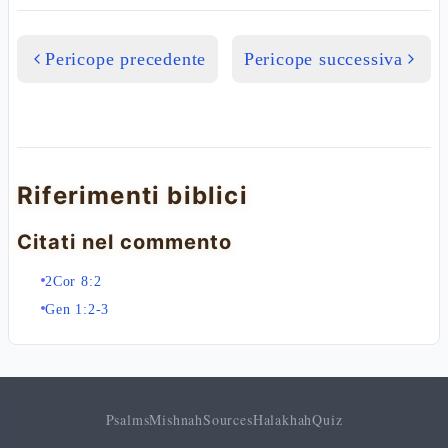
Pericope precedente
Pericope successiva
Riferimenti biblici
Citati nel commento
2Cor 8:2
Gen 1:2-3
Psalms
Mishnah
Sources
Halakhah
Quiz