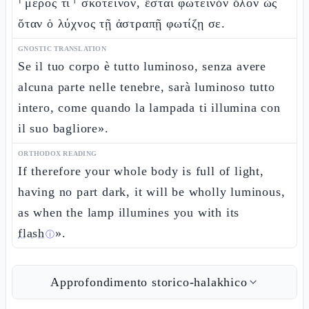
⸂μέρος τι⸃ σκοτεινόν, ἔσται φωτεινὸν ὅλον ὡς
ὅταν ὁ λύχνος τῇ ἀστραπῇ φωτίζῃ σε.
GNOSTIC TRANSLATION
Se il tuo corpo è tutto luminoso, senza avere
alcuna parte nelle tenebre, sarà luminoso tutto
intero, come quando la lampada ti illumina con
il suo bagliore».
ORTHODOX READING
If therefore your whole body is full of light,
having no part dark, it will be wholly luminous,
as when the lamp illumines you with its
flash
».
ⓘ
Approfondimento storico-halakhico