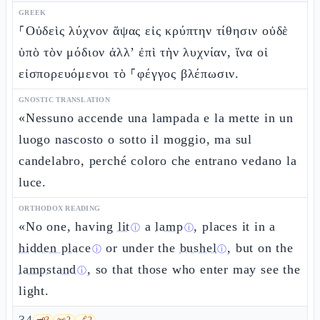
GREEK
⸀Οὐδεὶς λύχνον ἅψας εἰς κρύπτην τίθησιν οὐδὲ
ὑπὸ τὸν μόδιον ἀλλ’ ἐπὶ τὴν λυχνίαν, ἵνα οἱ
εἰσπορευόμενοι τὸ ⸀φέγγος βλέπωσιν.
GNOSTIC TRANSLATION
«Nessuno accende una lampada e la mette in un
luogo nascosto o sotto il moggio, ma sul
candelabro, perché coloro che entrano vedano la
luce.
ORTHODOX READING
«No one, having
lit
a
lamp
, places it in a
ⓘ
ⓘ
hidden place
or under the
bushel
, but on the
ⓘ
ⓘ
lampstand
, so that those who enter may see the
ⓘ
light.
🗝️
3
📜
2
🔗
2