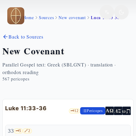
Skip to main content
Luca 11 33 36
Home
Sources
New covenant
Back to Sources
New Covenant
Parallel Gospel text: Greek (SBLGNT) · translation ·
orthodox reading
567
pericopes
Luke 11:33-36
ת
AZ
ω
ΑΩ
🗝️
12
Pericopes
33
🗝️
5
🔗
2