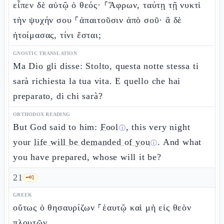
εἶπεν δὲ αὐτῷ ὁ θεός· ⸀Ἄφρων, ταύτῃ τῇ νυκτὶ
τὴν ψυχήν σου ⸀ἀπαιτοῦσιν ἀπὸ σοῦ· ἃ δὲ
ἡτοίμασας, τίνι ἔσται;
GNOSTIC TRANSLATION
Ma Dio gli disse: Stolto, questa notte stessa ti
sarà richiesta la tua vita. E quello che hai
preparato, di chi sarà?
ORTHODOX READING
But God said to him:
Fool
, this very night
ⓘ
your
life will be demanded of you
. And what
ⓘ
you have prepared, whose will it be?
21
🗝️
1
GREEK
οὕτως ὁ θησαυρίζων ⸀ἑαυτῷ καὶ μὴ εἰς θεὸν
πλουτῶν.