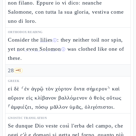
non filano. Eppure io vi dico: neanche
Salomone, con tutta la sua gloria, vestiva come
uno di loro.
ORTHODOX READING
Consider the
lilies
: they neither toil nor spin,
ⓘ
yet
not even Solomon
was clothed like one of
ⓘ
these.
28
🗝️
1
GREEK
εἰ δὲ ⸂ἐν ἀγρῷ τὸν χόρτον ὄντα σήμερον⸃ καὶ
αὔριον εἰς κλίβανον βαλλόμενον ὁ θεὸς οὕτως
⸀ἀμφιέζει, πόσῳ μᾶλλον ὑμᾶς, ὀλιγόπιστοι.
GNOSTIC TRANSLATION
Se dunque Dio veste così l'erba del campo, che
oggi c'è e domani si getta nel forno, quanto più