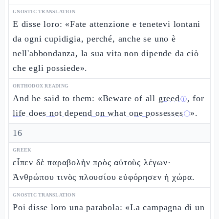
GNOSTIC TRANSLATION
E disse loro: «Fate attenzione e tenetevi lontani
da ogni cupidigia, perché, anche se uno è
nell'abbondanza, la sua vita non dipende da ciò
che egli possiede».
ORTHODOX READING
And he said to them: «Beware of all
greed
, for
ⓘ
life does not depend on what one possesses
».
ⓘ
16
GREEK
εἶπεν δὲ παραβολὴν πρὸς αὐτοὺς λέγων·
Ἀνθρώπου τινὸς πλουσίου εὐφόρησεν ἡ χώρα.
GNOSTIC TRANSLATION
Poi disse loro una parabola: «La campagna di un