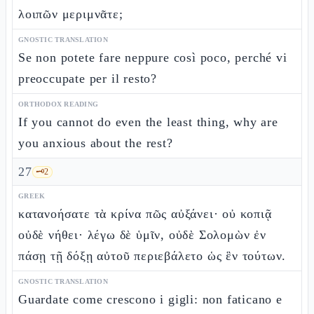
λοιπῶν μεριμνᾶτε;
GNOSTIC TRANSLATION
Se non potete fare neppure così poco, perché vi
preoccupate per il resto?
ORTHODOX READING
If you cannot do even the least thing, why are
you anxious about the rest?
27
🗝️
2
GREEK
κατανοήσατε τὰ κρίνα πῶς αὐξάνει· οὐ κοπιᾷ
οὐδὲ νήθει· λέγω δὲ ὑμῖν, οὐδὲ Σολομὼν ἐν
πάσῃ τῇ δόξῃ αὐτοῦ περιεβάλετο ὡς ἓν τούτων.
GNOSTIC TRANSLATION
Guardate come crescono i gigli: non faticano e