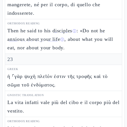
mangerete, né per il corpo, di quello che
indosserete.
ORTHODOX READING
Then he said to his
disciples
: «Do not
be
ⓘ
anxious about your life
, about what you will
ⓘ
eat, nor about your body.
23
GREEK
ἡ ⸀γὰρ ψυχὴ πλεῖόν ἐστιν τῆς τροφῆς καὶ τὸ
σῶμα τοῦ ἐνδύματος.
GNOSTIC TRANSLATION
La vita infatti vale più del cibo e il corpo più del
vestito.
ORTHODOX READING