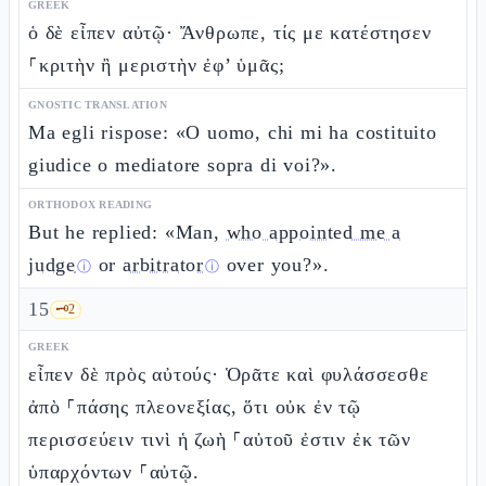
GREEK
ὁ δὲ εἶπεν αὐτῷ· Ἄνθρωπε, τίς με κατέστησεν
⸀κριτὴν ἢ μεριστὴν ἐφ’ ὑμᾶς;
GNOSTIC TRANSLATION
Ma egli rispose: «O uomo, chi mi ha costituito
giudice o mediatore sopra di voi?».
ORTHODOX READING
But he replied: «Man,
who appointed me a
judge
or
arbitrator
over you?».
ⓘ
ⓘ
15
🗝️
2
GREEK
εἶπεν δὲ πρὸς αὐτούς· Ὁρᾶτε καὶ φυλάσσεσθε
ἀπὸ ⸀πάσης πλεονεξίας, ὅτι οὐκ ἐν τῷ
περισσεύειν τινὶ ἡ ζωὴ ⸀αὐτοῦ ἐστιν ἐκ τῶν
ὑπαρχόντων ⸀αὐτῷ.