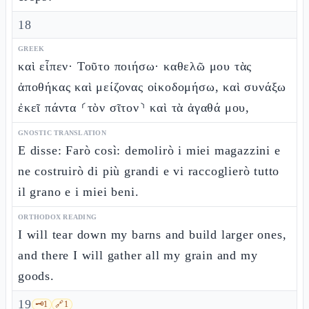
18
GREEK
καὶ εἶπεν· Τοῦτο ποιήσω· καθελῶ μου τὰς
ἀποθήκας καὶ μείζονας οἰκοδομήσω, καὶ συνάξω
ἐκεῖ πάντα ⸂τὸν σῖτον⸃ καὶ τὰ ἀγαθά μου,
GNOSTIC TRANSLATION
E disse: Farò così: demolirò i miei magazzini e
ne costruirò di più grandi e vi raccoglierò tutto
il grano e i miei beni.
ORTHODOX READING
I will tear down my barns and build larger ones,
and there I will gather all my grain and my
goods.
19
🗝️
1
🔗
1