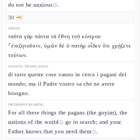
do not
be anxious
.
ⓘ
30
🗝️
2
GREEK
ταῦτα γὰρ πάντα τὰ ἔθνη τοῦ κόσμου
⸀ἐπιζητοῦσιν, ὑμῶν δὲ ὁ πατὴρ οἶδεν ὅτι χρῄζετε
τούτων.
GNOSTIC TRANSLATION
di tutte queste cose vanno in cerca i pagani del
mondo; ma il Padre vostro sa che ne avete
bisogno.
ORTHODOX READING
For all these things the
pagans (the goyim), the
nations of the world
go in search; and
your
ⓘ
Father knows that you need them
.
ⓘ