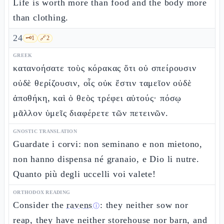
Life is worth more than food and the body more
than clothing.
24
🗝️
1
🔗
2
GREEK
κατανοήσατε τοὺς κόρακας ὅτι οὐ σπείρουσιν
οὐδὲ θερίζουσιν, οἷς οὐκ ἔστιν ταμεῖον οὐδὲ
ἀποθήκη, καὶ ὁ θεὸς τρέφει αὐτούς· πόσῳ
μᾶλλον ὑμεῖς διαφέρετε τῶν πετεινῶν.
GNOSTIC TRANSLATION
Guardate i corvi: non seminano e non mietono,
non hanno dispensa né granaio, e Dio li nutre.
Quanto più degli uccelli voi valete!
ORTHODOX READING
Consider the
ravens
: they neither sow nor
ⓘ
reap, they have neither storehouse nor barn, and