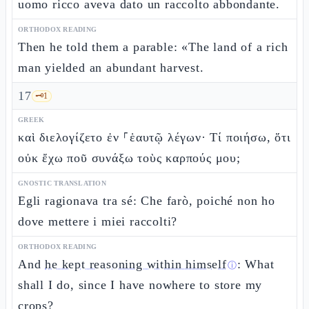
uomo ricco aveva dato un raccolto abbondante.
ORTHODOX READING
Then he told them a parable: «The land of a rich
man yielded an abundant harvest.
17
🗝️
1
GREEK
καὶ διελογίζετο ἐν ⸀ἑαυτῷ λέγων· Τί ποιήσω, ὅτι
οὐκ ἔχω ποῦ συνάξω τοὺς καρπούς μου;
GNOSTIC TRANSLATION
Egli ragionava tra sé: Che farò, poiché non ho
dove mettere i miei raccolti?
ORTHODOX READING
And
he kept reasoning within himself
: What
ⓘ
shall I do, since I have nowhere to store my
crops?