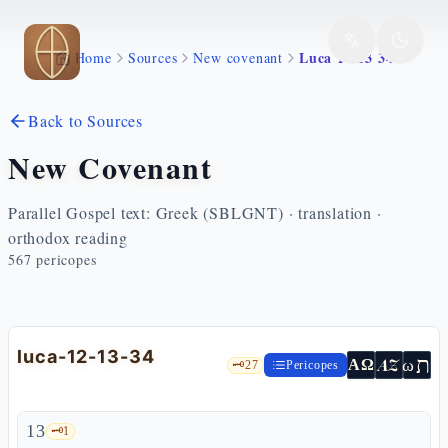
Skip to main content
Luca 12 13 34
Home
Sources
New covenant
Back to Sources
New Covenant
Parallel Gospel text: Greek (SBLGNT) · translation ·
orthodox reading
567
pericopes
luca-12-13-34
ת
AZ
ω
ΑΩ
🗝️
27
Pericopes
13
🗝️
1