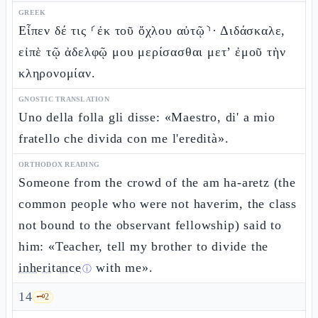
GREEK
Εἶπεν δέ τις ⸂ἐκ τοῦ ὄχλου αὐτῷ⸃· Διδάσκαλε,
εἰπὲ τῷ ἀδελφῷ μου μερίσασθαι μετ’ ἐμοῦ τὴν
κληρονομίαν.
GNOSTIC TRANSLATION
Uno della folla gli disse: «Maestro, di' a mio
fratello che divida con me l'eredità».
ORTHODOX READING
Someone from the crowd of the am ha-aretz (the
common people who were not haverim, the class
not bound to the observant fellowship) said to
him: «Teacher, tell my brother to divide the
inheritance
with me».
ⓘ
14
🗝️
2