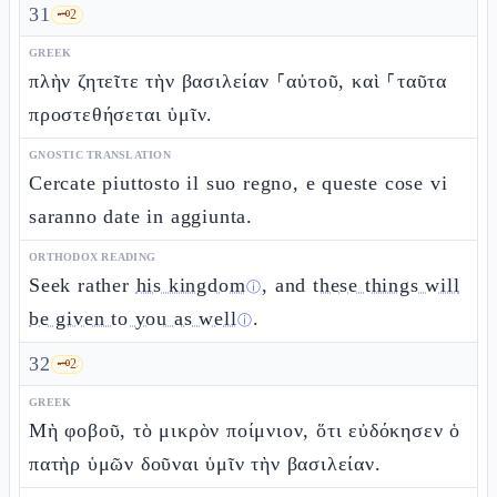
31
🗝️
2
GREEK
πλὴν ζητεῖτε τὴν βασιλείαν ⸀αὐτοῦ, καὶ ⸀ταῦτα
προστεθήσεται ὑμῖν.
GNOSTIC TRANSLATION
Cercate piuttosto il suo regno, e queste cose vi
saranno date in aggiunta.
ORTHODOX READING
Seek rather
his kingdom
, and
these things will
ⓘ
be given to you as well
.
ⓘ
32
🗝️
2
GREEK
Μὴ φοβοῦ, τὸ μικρὸν ποίμνιον, ὅτι εὐδόκησεν ὁ
πατὴρ ὑμῶν δοῦναι ὑμῖν τὴν βασιλείαν.