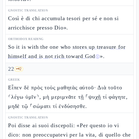
GNOSTIC TRANSLATION
Così è di chi accumula tesori per sé e non si
arricchisce presso Dio».
ORTHODOX READING
So it is with the one who
stores up treasure for
himself and is not rich toward God
».
ⓘ
22
🗝️
2
GREEK
Εἶπεν δὲ πρὸς τοὺς μαθητὰς αὐτοῦ· Διὰ τοῦτο
⸂λέγω ὑμῖν⸃, μὴ μεριμνᾶτε τῇ ⸀ψυχῇ τί φάγητε,
μηδὲ τῷ ⸀σώματι τί ἐνδύσησθε.
GNOSTIC TRANSLATION
Poi disse ai suoi discepoli: «Per questo io vi
dico: non preoccupatevi per la vita, di quello che