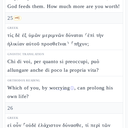
God feeds them. How much more are you worth!
25
🗝️
1
GREEK
τίς δὲ ἐξ ὑμῶν μεριμνῶν δύναται ⸂ἐπὶ τὴν
ἡλικίαν αὐτοῦ προσθεῖναι⸃ ⸀πῆχυν;
GNOSTIC TRANSLATION
Chi di voi, per quanto si preoccupi, può
allungare anche di poco la propria vita?
ORTHODOX READING
Which of you, by
worrying
, can prolong his
ⓘ
own life?
26
GREEK
εἰ οὖν ⸀οὐδὲ ἐλάχιστον δύνασθε, τί περὶ τῶν