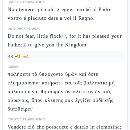
GNOSTIC TRANSLATION
Non temere, piccolo gregge, perché al Padre
vostro è piaciuto dare a voi il Regno.
ORTHODOX READING
Do not fear,
little flock
, for
it has pleased your
ⓘ
Father
to give you the Kingdom.
ⓘ
33
🗝️
3
📜
1
GREEK
πωλήσατε τὰ ὑπάρχοντα ὑμῶν καὶ δότε
ἐλεημοσύνην· ποιήσατε ἑαυτοῖς βαλλάντια μὴ
παλαιούμενα, θησαυρὸν ἀνέκλειπτον ἐν τοῖς
οὐρανοῖς, ὅπου κλέπτης οὐκ ἐγγίζει οὐδὲ σὴς
διαφθείρει·
GNOSTIC TRANSLATION
Vendete ciò che possedete e datelo in elemosina;