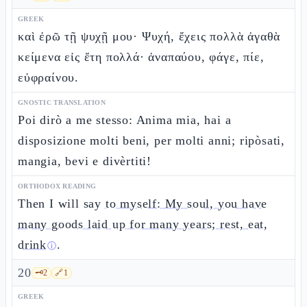
GREEK
καὶ ἐρῶ τῇ ψυχῇ μου· Ψυχή, ἔχεις πολλὰ ἀγαθὰ
κείμενα εἰς ἔτη πολλά· ἀναπαύου, φάγε, πίε,
εὐφραίνου.
GNOSTIC TRANSLATION
Poi dirò a me stesso: Anima mia, hai a
disposizione molti beni, per molti anni; ripòsati,
mangia, bevi e divèrtiti!
ORTHODOX READING
Then I will say
to myself: My soul, you have
many goods laid up for many years; rest, eat,
drink
.
ⓘ
20
🗝️
2
🔗
1
GREEK