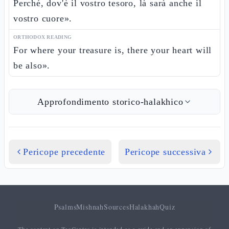
Perché, dov'è il vostro tesoro, là sarà anche il
vostro cuore».
ORTHODOX READING
For where your treasure is, there your heart will
be also».
Approfondimento storico-halakhico
Pericope precedente
Pericope successiva
Psalms
Mishnah
Sources
Halakhah
Quiz