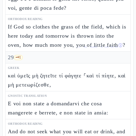
voi, gente di poca fede?
ORTHODOX READING
If God so clothes the grass of the field, which is
here today and tomorrow is thrown into the
oven, how much more you,
you of little faith
?
ⓘ
29
🗝️
1
GREEK
καὶ ὑμεῖς μὴ ζητεῖτε τί φάγητε ⸀καὶ τί πίητε, καὶ
μὴ μετεωρίζεσθε,
GNOSTIC TRANSLATION
E voi non state a domandarvi che cosa
mangerete e berrete, e non state in ansia:
ORTHODOX READING
And do not seek what you will eat or drink, and