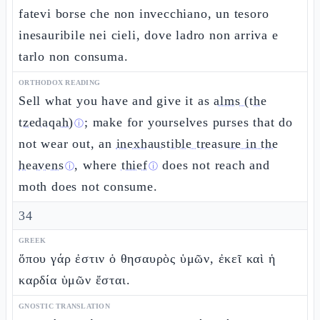
fatevi borse che non invecchiano, un tesoro
inesauribile nei cieli, dove ladro non arriva e
tarlo non consuma.
ORTHODOX READING
Sell what you have and give it as
alms (the
tzedaqah)
; make for yourselves purses that do
ⓘ
not wear out, an
inexhaustible treasure in the
heavens
, where
thief
does not reach and
ⓘ
ⓘ
moth does not consume.
34
GREEK
ὅπου γάρ ἐστιν ὁ θησαυρὸς ὑμῶν, ἐκεῖ καὶ ἡ
καρδία ὑμῶν ἔσται.
GNOSTIC TRANSLATION