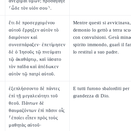
ἀνέξομαι ὑμῶν; προσάγαγε
⸂ὧδε τὸν υἱόν σου⸃.
ἔτι δὲ προσερχομένου
Mentre questi si avvicinava,
αὐτοῦ ἔρρηξεν αὐτὸν τὸ
demonio lo gettò a terra sc
δαιμόνιον καὶ
con convulsioni. Gesù mina
συνεσπάραξεν· ἐπετίμησεν
spirito immondo, guarì il fa
δὲ ὁ Ἰησοῦς τῷ πνεύματι
lo restituì a suo padre.
τῷ ἀκαθάρτῳ, καὶ ἰάσατο
τὸν παῖδα καὶ ἀπέδωκεν
αὐτὸν τῷ πατρὶ αὐτοῦ.
ἐξεπλήσσοντο δὲ πάντες
E tutti furono sbalorditi per 
ἐπὶ τῇ μεγαλειότητι τοῦ
grandezza di Dio.
θεοῦ. Πάντων δὲ
θαυμαζόντων ἐπὶ πᾶσιν οἷς
⸀ἐποίει εἶπεν πρὸς τοὺς
μαθητὰς αὐτοῦ·