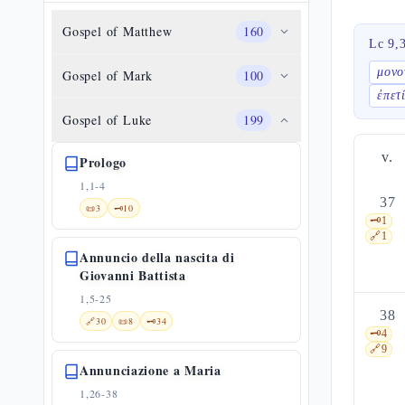
Gospel of Matthew
160
Lc 9,
μονο
Gospel of Mark
100
ἐπετ
Gospel of Luke
199
v.
Prologo
1,1-4
37
📜
3
🗝️
10
🗝️
1
🔗
1
Annuncio della nascita di
Giovanni Battista
1,5-25
38
🔗
30
📜
8
🗝️
34
🗝️
4
🔗
9
Annunciazione a Maria
1,26-38