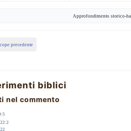
Approfondimento storico-ha
icope precedente
erimenti biblici
ti nel commento
0:5
 22:2
 22