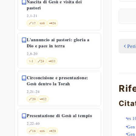
Nascita di Gesù e visita dei
pastori
2,1-21
🔗
17
📜
8
🗝️
26
L'annuncio ai pastori: gloria a
Dio e pace in terra
Per
2,8-20
✨
1
🔗
24
🗝️
33
Circoncisione e presentazione:
Gesù dentro la Torah
Rif
2,21-24
🔗
20
🗝️
12
Cita
Presentazione di Gesù al tempio
es 1
2,22-40
Gen
🔗
16
📜
6
🗝️
28
Gen