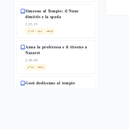
Simeone al Tempio: il Nunc
dimittis e la spada
2,25-35
🔗
19
📜
1
🗝️
28
Anna la profetessa e il ritorno a
Nazaret
2,36-40
🔗
10
🗝️
21
Gesù dodicenne al tempio
2,41-52
🔗
4
📜
4
🗝️
19
Il sincronismo storico e la voce nel
deserto — Lc 3,1-6
3,1-6