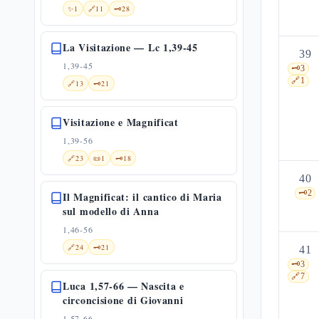
✨
1
🔗
11
🗝️
28
La Visitazione — Lc 1,39-45
39
1,39-45
🗝️
3
🔗
1
🔗
13
🗝️
21
Visitazione e Magnificat
1,39-56
🔗
23
📜
1
🗝️
18
40
🗝️
2
Il Magnificat: il cantico di Maria
sul modello di Anna
1,46-56
🔗
24
🗝️
21
41
🗝️
3
🔗
7
Luca 1,57-66 — Nascita e
circoncisione di Giovanni
1,57-66