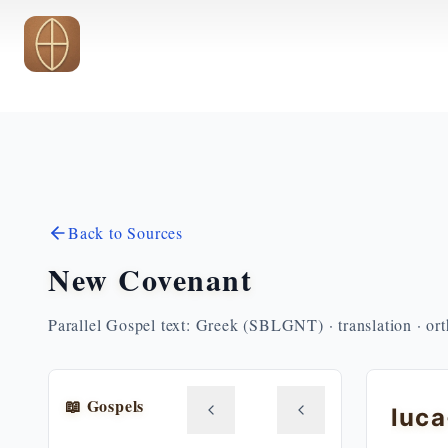
Skip to main content
Back to Sources
New Covenant
Parallel Gospel text: Greek (SBLGNT) · translation · or
📖 Gospels
luc