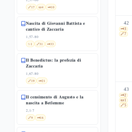
🔗
17
📜
4
🗝️
10
Nascita di Giovanni Battista e
42
cantico di Zaccaria
🗝️
3
🔗
7
1,57-80
✨
1
🔗
31
🗝️
33
Il Benedictus: la profezia di
Zaccaria
1,67-80
🔗
19
🗝️
21
43
🗝️
2
Il censimento di Augusto e la
📜
1
nascita a Betlemme
🔗
5
2,1-7
🔗
9
🗝️
16