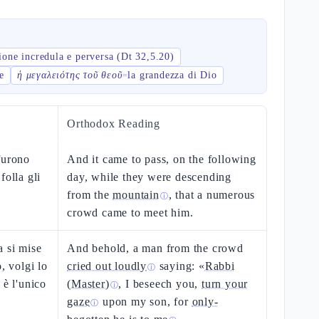
ione incredula e perversa (Dt 32,5.20)
e
ἡ μεγαλειότης τοῦ θεοῦ
la grandezza di Dio
=
Orthodox Reading
furono
And it came to pass, on the following
folla gli
day, while they were descending
from the
mountain
, that a numerous
ⓘ
crowd came to meet him.
a si mise
And behold, a man from the crowd
, volgi lo
cried out loudly
saying: «
Rabbi
ⓘ
 è l'unico
(Master)
, I beseech you,
turn your
ⓘ
gaze
upon my son, for
only-
ⓘ