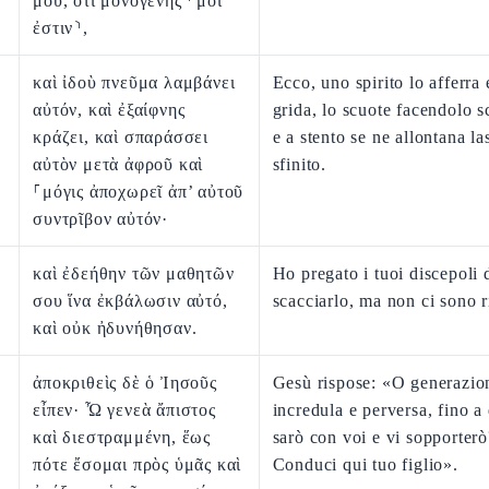
μου, ὅτι μονογενής ⸂μοί
ἐστιν⸃,
καὶ ἰδοὺ πνεῦμα λαμβάνει
Ecco, uno spirito lo afferra 
αὐτόν, καὶ ἐξαίφνης
grida, lo scuote facendolo 
κράζει, καὶ σπαράσσει
e a stento se ne allontana l
αὐτὸν μετὰ ἀφροῦ καὶ
sfinito.
⸀μόγις ἀποχωρεῖ ἀπ’ αὐτοῦ
συντρῖβον αὐτόν·
καὶ ἐδεήθην τῶν μαθητῶν
Ho pregato i tuoi discepoli 
σου ἵνα ἐκβάλωσιν αὐτό,
scacciarlo, ma non ci sono r
καὶ οὐκ ἠδυνήθησαν.
ἀποκριθεὶς δὲ ὁ Ἰησοῦς
Gesù rispose: «O generazio
εἶπεν· Ὦ γενεὰ ἄπιστος
incredula e perversa, fino 
καὶ διεστραμμένη, ἕως
sarò con voi e vi sopporterò
πότε ἔσομαι πρὸς ὑμᾶς καὶ
Conduci qui tuo figlio».