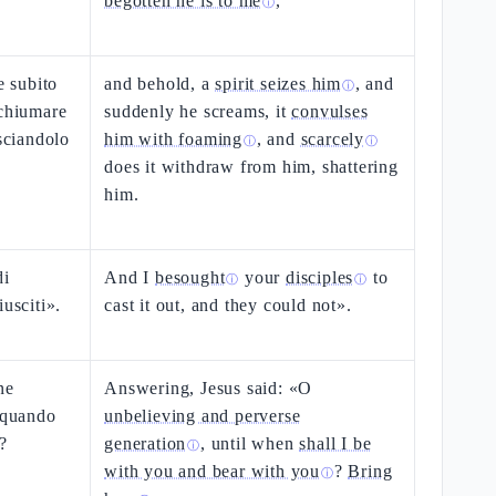
begotten he is to me
,
ⓘ
e subito
and behold, a
spirit seizes him
, and
ⓘ
schiumare
suddenly he screams, it
convulses
asciandolo
him with foaming
, and
scarcely
ⓘ
ⓘ
does it withdraw from him, shattering
him.
di
And I
besought
your
disciples
to
ⓘ
ⓘ
iusciti».
cast it out, and they could not».
ne
Answering, Jesus said: «O
a quando
unbelieving and perverse
?
generation
, until when
shall I be
ⓘ
with you and bear with you
?
Bring
ⓘ