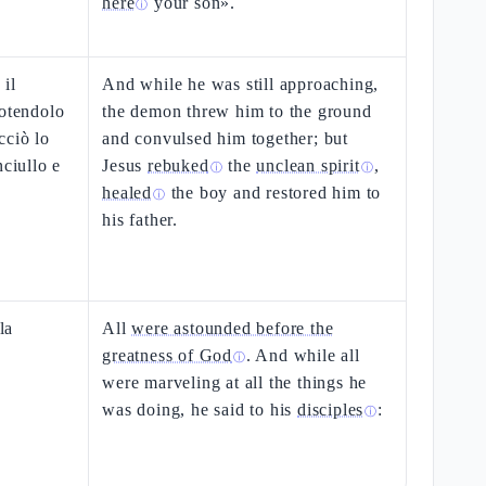
here
your son».
ⓘ
 il
And while he was still approaching,
uotendolo
the demon threw him to the ground
cciò lo
and convulsed him together; but
nciullo e
Jesus
rebuked
the
unclean spirit
,
ⓘ
ⓘ
healed
the boy and restored him to
ⓘ
his father.
la
All
were astounded before the
greatness of God
. And while all
ⓘ
were marveling at all the things he
was doing, he said to his
disciples
:
ⓘ