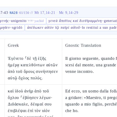
37-43
·
·
·
//
Mt 17,14-21
·
Mc 9,14-29
NA28
61
/
156
γενής
unigenito
γενεὰ ἄπιστος καὶ διεστραμμένη
generaz
=
יחיד yachid
=
ίμησεν
sgridò
ἀπέδωκεν αὐτὸν τῷ πατρὶ αὐτοῦ
lo restituì a suo padr
=
=
Greek
Gnostic Translation
Ἐγένετο ⸀δὲ τῇ ἑξῆς
Il giorno seguente, quando 
ἡμέρᾳ κατελθόντων αὐτῶν
scesi dal monte, una grande 
ἀπὸ τοῦ ὄρους συνήντησεν
venne incontro.
αὐτῷ ὄχλος πολύς.
καὶ ἰδοὺ ἀνὴρ ἀπὸ τοῦ
Ed ecco, un uomo dalla foll
ὄχλου ⸀ἐβόησεν λέγων·
a gridare: «Maestro, ti prego
Διδάσκαλε, δέομαί σου
sguardo a mio figlio, perché
ἐπιβλέψαι ἐπὶ τὸν υἱόν
che ho.