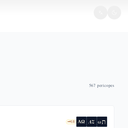
567
pericopes
ת
AZ
ω
ΑΩ
🗝️
18