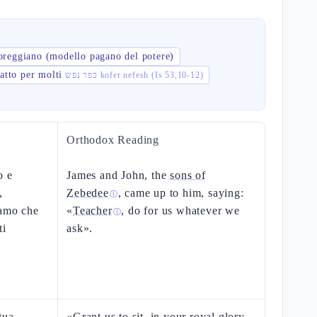
oreggiano (modello pagano del potere)
catto per molti
כפר נפש kofer nefesh (Is 53,10-12)
Orthodox Reading
o e
James and John, the
sons of
,
Zebedee
, came up to him, saying:
ⓘ
iamo che
«
Teacher
, do for us whatever we
ⓘ
ti
ask».
tua
«Grant us to sit, in your royal glory