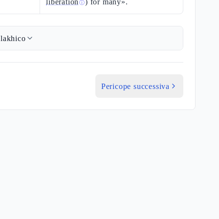
liberation
) for many».
ⓘ
lakhico
Pericope successiva