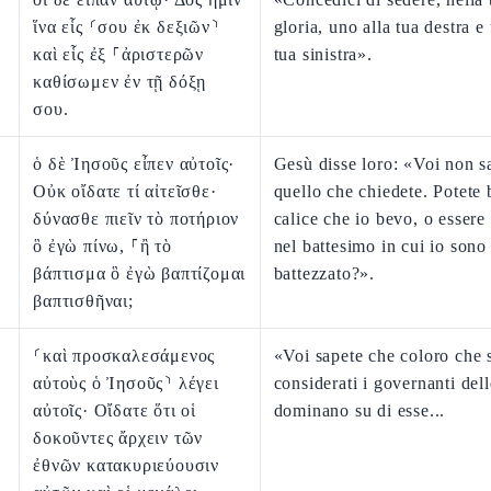
ἵνα εἷς ⸂σου ἐκ δεξιῶν⸃
gloria, uno alla tua destra e
καὶ εἷς ἐξ ⸀ἀριστερῶν
tua sinistra».
καθίσωμεν ἐν τῇ δόξῃ
σου.
ὁ δὲ Ἰησοῦς εἶπεν αὐτοῖς·
Gesù disse loro: «Voi non s
Οὐκ οἴδατε τί αἰτεῖσθε·
quello che chiedete. Potete b
δύνασθε πιεῖν τὸ ποτήριον
calice che io bevo, o essere 
ὃ ἐγὼ πίνω, ⸀ἢ τὸ
nel battesimo in cui io sono
βάπτισμα ὃ ἐγὼ βαπτίζομαι
battezzato?».
βαπτισθῆναι;
⸂καὶ προσκαλεσάμενος
«Voi sapete che coloro che
αὐτοὺς ὁ Ἰησοῦς⸃ λέγει
considerati i governanti del
αὐτοῖς· Οἴδατε ὅτι οἱ
dominano su di esse...
δοκοῦντες ἄρχειν τῶν
ἐθνῶν κατακυριεύουσιν