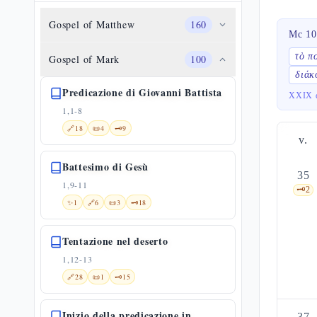
Gospel of Matthew
160
Mc 10
τὸ π
Gospel of Mark
100
διάκ
Predicazione di Giovanni Battista
XXIX d
1,1-8
🔗
18
📜
4
🗝️
9
v.
Battesimo di Gesù
35
1,9-11
🗝️
2
✨
1
🔗
6
📜
3
🗝️
18
Tentazione nel deserto
1,12-13
🔗
28
📜
1
🗝️
15
Inizio della predicazione in
37