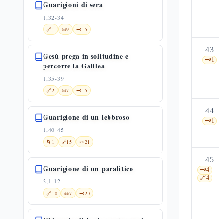
Guarigioni di sera
1,32-34
🔗
1
📜
9
🗝️
15
43
Gesù prega in solitudine e
🗝️
1
percorre la Galilea
1,35-39
🔗
2
📜
7
🗝️
15
44
Guarigione di un lebbroso
🗝️
1
1,40-45
🌀
1
🔗
15
🗝️
21
45
Guarigione di un paralitico
🗝️
4
🔗
4
2,1-12
🔗
10
📜
7
🗝️
20