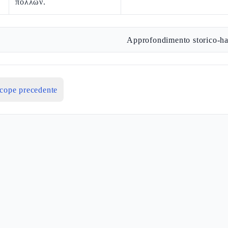
πολλῶν.
Approfondimento storico-ha
icope precedente