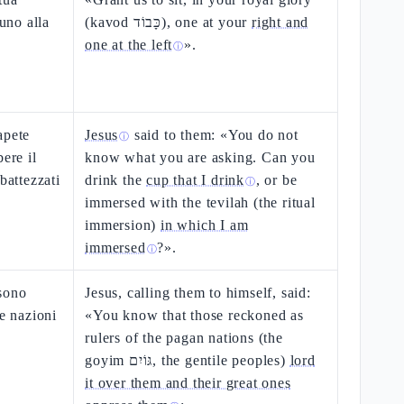
 uno alla
(kavod כָּבוֹד), one at your
right and
one at the left
».
ⓘ
apete
Jesus
said to them: «You do not
ⓘ
ere il
know what you are asking. Can you
battezzati
drink the
cup that I drink
, or be
ⓘ
immersed with the tevilah (the ritual
immersion)
in which I am
immersed
?».
ⓘ
 sono
Jesus, calling them to himself, said:
le nazioni
«You know that those reckoned as
rulers of the pagan nations (the
goyim גּוֹיִם, the gentile peoples)
lord
it over them and their great ones