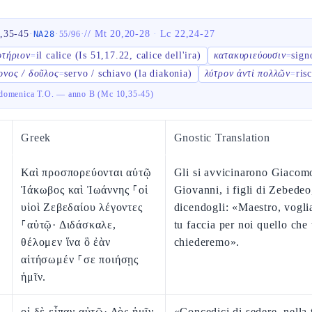
,35-45
·
·
·
//
Mt 20,20-28
·
Lc 22,24-27
NA28
55
/
96
οτήριον
il calice (Is 51,17.22, calice dell'ira)
κατακυριεύουσιν
sign
=
=
ονος / δοῦλος
servo / schiavo (la diakonia)
λύτρον ἀντὶ πολλῶν
ris
=
=
omenica T.O. — anno B (Mc 10,35-45)
Greek
Gnostic Translation
Καὶ προσπορεύονται αὐτῷ
Gli si avvicinarono Giacom
Ἰάκωβος καὶ Ἰωάννης ⸀οἱ
Giovanni, i figli di Zebedeo
υἱοὶ Ζεβεδαίου λέγοντες
dicendogli: «Maestro, vogl
⸀αὐτῷ· Διδάσκαλε,
tu faccia per noi quello che 
θέλομεν ἵνα ὃ ἐὰν
chiederemo».
αἰτήσωμέν ⸀σε ποιήσῃς
ἡμῖν.
οἱ δὲ εἶπαν αὐτῷ· Δὸς ἡμῖν
«Concedici di sedere, nella 