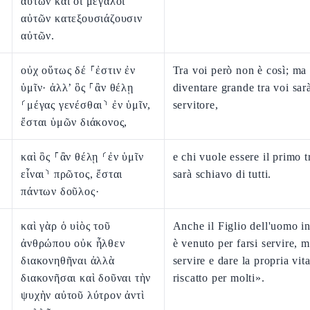
αὐτῶν καὶ οἱ μεγάλοι
αὐτῶν κατεξουσιάζουσιν
αὐτῶν.
οὐχ οὕτως δέ ⸀ἐστιν ἐν
Tra voi però non è così; ma
ὑμῖν· ἀλλ’ ὃς ⸀ἂν θέλῃ
diventare grande tra voi sar
⸂μέγας γενέσθαι⸃ ἐν ὑμῖν,
servitore,
ἔσται ὑμῶν διάκονος,
καὶ ὃς ⸀ἂν θέλῃ ⸂ἐν ὑμῖν
e chi vuole essere il primo t
εἶναι⸃ πρῶτος, ἔσται
sarà schiavo di tutti.
πάντων δοῦλος·
καὶ γὰρ ὁ υἱὸς τοῦ
Anche il Figlio dell'uomo in
ἀνθρώπου οὐκ ἦλθεν
è venuto per farsi servire, 
διακονηθῆναι ἀλλὰ
servire e dare la propria vita
διακονῆσαι καὶ δοῦναι τὴν
riscatto per molti».
ψυχὴν αὐτοῦ λύτρον ἀντὶ