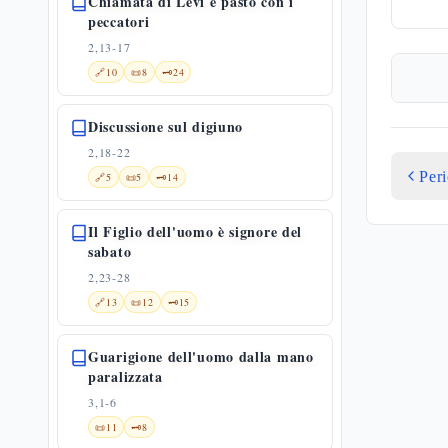
Chiamata di Levi e pasto con i
peccatori
2,13-17
🔗
10
📜
8
🗝️
24
Discussione sul digiuno
2,18-22
Per
🔗
5
📜
5
🗝️
14
Il Figlio dell'uomo è signore del
sabato
2,23-28
🔗
13
📜
12
🗝️
15
Guarigione dell'uomo dalla mano
paralizzata
3,1-6
📜
11
🗝️
8