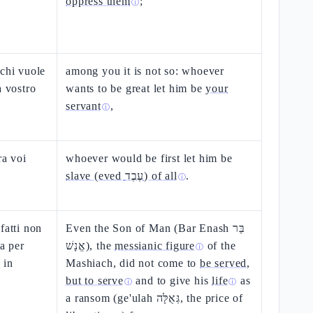
oppress them
;
ⓘ
 chi vuole
among you it is not so: whoever
à vostro
wants to be great let him be
your
servant
,
ⓘ
ra voi
whoever would be first let him be
slave (eved עֶבֶד) of all
.
ⓘ
fatti non
Even the Son of Man (Bar Enash בַּר
ma per
אֱנָשׁ), the
messianic figure
of the
ⓘ
 in
Mashiach, did not come to
be served,
but to serve
and to give his
life
as
ⓘ
ⓘ
a ransom (ge'ulah גְּאֻלָּה, the price of