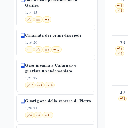
Galilea
🗝️
1
🔗
1
1,14-15
🔗
3
📜
5
🗝️
8
Chiamata dei primi discepoli
1,16-20
38
🗝️
3
🌀
1
🔗
5
📜
3
🗝️
12
🔗
4
Gesù insegna a Cafarnao e
guarisce un indemoniato
1,21-28
🔗
12
📜
4
🗝️
18
42
🗝️
1
Guarigione della suocera di Pietro
1,29-31
🔗
6
📜
4
🗝️
11