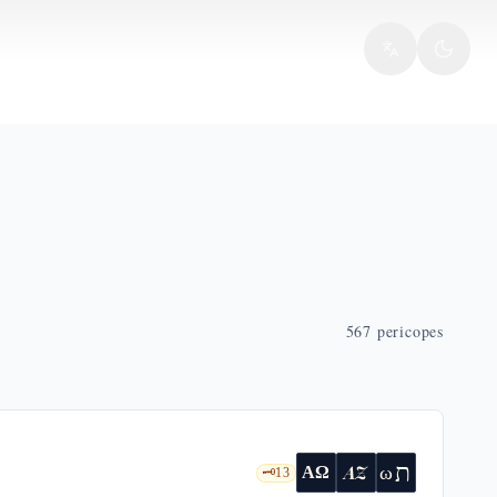
567
pericopes
ת
AZ
ω
ΑΩ
🗝️
13