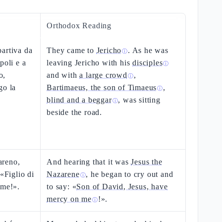
Orthodox Reading
artiva da
They came to
Jericho
. As he was
ⓘ
poli e a
leaving Jericho with his
disciples
ⓘ
o,
and with
a large crowd
,
ⓘ
go la
Bartimaeus, the son of Timaeus
,
ⓘ
blind and a beggar
, was sitting
ⓘ
beside the road.
areno,
And hearing that it was
Jesus the
 «Figlio di
Nazarene
, he began to cry out and
ⓘ
 me!».
to say: «
Son of David, Jesus, have
mercy on me
!».
ⓘ