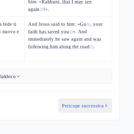
him: «
Rabbuni, that I may see
again
!».
ⓘ
a fede ti
And Jesus said to him: «
Go
, your
ⓘ
di nuovo e
faith has saved you
». And
ⓘ
immediately he saw again and
was
following him along the road
.
ⓘ
lakhico
Pericope successiva