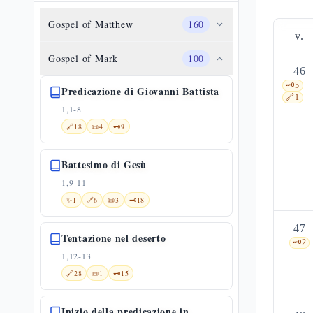
Gospel of Matthew
160
v.
Gospel of Mark
100
46
🗝️
5
Predicazione di Giovanni Battista
🔗
1
1,1-8
🔗
18
📜
4
🗝️
9
Battesimo di Gesù
1,9-11
✨
1
🔗
6
📜
3
🗝️
18
47
Tentazione nel deserto
🗝️
2
1,12-13
🔗
28
📜
1
🗝️
15
Inizio della predicazione in