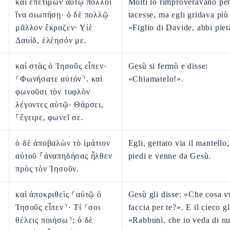
καὶ ἐπετίμων αὐτῷ πολλοὶ
Molti lo rimproveravano pe
ἵνα σιωπήσῃ· ὁ δὲ πολλῷ
tacesse, ma egli gridava più 
μᾶλλον ἔκραζεν· Υἱὲ
«Figlio di Davide, abbi piet
Δαυίδ, ἐλέησόν με.
καὶ στὰς ὁ Ἰησοῦς εἶπεν·
Gesù si fermò e disse:
⸂Φωνήσατε αὐτόν⸃. καὶ
«Chiamatelo!».
φωνοῦσι τὸν τυφλὸν
λέγοντες αὐτῷ· Θάρσει,
⸀ἔγειρε, φωνεῖ σε.
ὁ δὲ ἀποβαλὼν τὸ ἱμάτιον
Egli, gettato via il mantello
αὐτοῦ ⸀ἀναπηδήσας ἦλθεν
piedi e venne da Gesù.
πρὸς τὸν Ἰησοῦν.
καὶ ἀποκριθεὶς ⸂αὐτῷ ὁ
Gesù gli disse: «Che cosa v
Ἰησοῦς εἶπεν⸃· Τί ⸂σοι
faccia per te?». E il cieco gl
θέλεις ποιήσω⸃; ὁ δὲ
«Rabbunì, che io veda di n