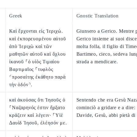
Greek
Gnostic Translation
Καὶ ἔρχονται εἰς Ἰεριχώ.
Giunsero a Gerico. Mentre p
καὶ ἐκπορευομένου αὐτοῦ
Gerico insieme ai suoi disce
ἀπὸ Ἰεριχὼ καὶ τῶν
molta folla, il figlio di Time
μαθητῶν αὐτοῦ καὶ ὄχλου
Bartimeo, cieco, sedeva lun
ἱκανοῦ ⸀ὁ υἱὸς Τιμαίου
strada a mendicare.
Βαρτιμαῖος ⸀τυφλὸς
⸂προσαίτης ἐκάθητο παρὰ
τὴν ὁδόν⸃.
καὶ ἀκούσας ὅτι Ἰησοῦς ὁ
Sentendo che era Gesù Naz
⸀Ναζαρηνός ἐστιν ἤρξατο
cominciò a gridare e a dire:
κράζειν καὶ λέγειν· ⸀Υἱὲ
Davide, Gesù, abbi pietà di
Δαυὶδ Ἰησοῦ, ἐλέησόν με.