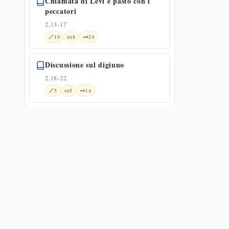
Chiamata di Levi e pasto con i
peccatori
2,13-17
🔗
10
📜
8
🗝️
24
Discussione sul digiuno
2,18-22
🔗
5
📜
5
🗝️
14
Il Figlio dell'uomo è signore del
sabato
2,23-28
🔗
13
📜
12
🗝️
15
Guarigione dell'uomo dalla mano
paralizzata
3,1-6
📜
11
🗝️
8