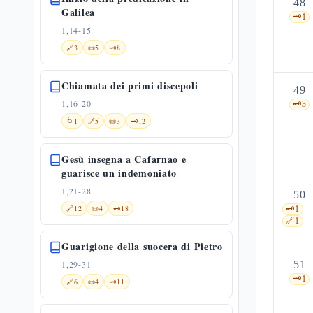
48
Galilea
🗝️
1
1,14-15
🔗
3
📜
5
🗝️
8
Chiamata dei primi discepoli
49
1,16-20
🗝️
3
🌀
1
🔗
5
📜
3
🗝️
12
Gesù insegna a Cafarnao e
guarisce un indemoniato
1,21-28
50
🔗
12
📜
4
🗝️
18
🗝️
1
🔗
1
Guarigione della suocera di Pietro
1,29-31
51
🗝️
1
🔗
6
📜
4
🗝️
11