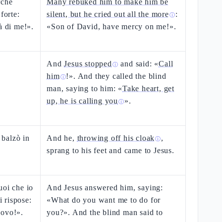
rché
Many rebuked him to make him be
forte:
silent, but he cried out all the more
:
ⓘ
à di me!».
«Son of David, have mercy on me!».
And
Jesus stopped
and said: «
Call
ⓘ
him
!». And they called the blind
ⓘ
man, saying to him: «
Take heart, get
up, he is calling you
».
ⓘ
, balzò in
And he,
throwing off his cloak
,
ⓘ
sprang to his feet and came to Jesus.
uoi che io
And Jesus answered him, saying:
i rispose:
«What do you want me to do for
uovo!».
you?». And the blind man said to