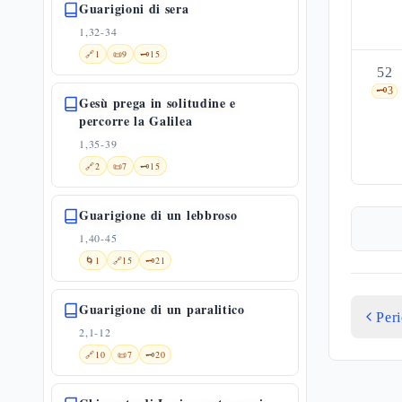
Guarigioni di sera
1,32-34
🔗
1
📜
9
🗝️
15
52
🗝️
3
Gesù prega in solitudine e
percorre la Galilea
1,35-39
🔗
2
📜
7
🗝️
15
Guarigione di un lebbroso
1,40-45
🌀
1
🔗
15
🗝️
21
Guarigione di un paralitico
Per
2,1-12
🔗
10
📜
7
🗝️
20