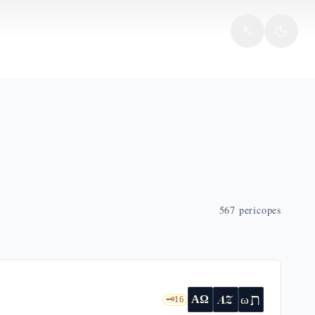
567
pericopes
ת
AZ
ω
ΑΩ
🗝️
16