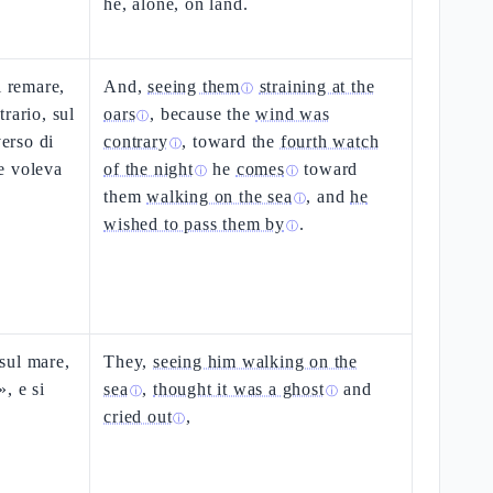
he, alone, on land.
l remare,
And,
seeing them
straining at the
ⓘ
rario, sul
oars
, because the
wind was
ⓘ
verso di
contrary
, toward the
fourth watch
ⓘ
e voleva
of the night
he
comes
toward
ⓘ
ⓘ
them
walking on the sea
, and
he
ⓘ
wished to pass them by
.
ⓘ
sul mare,
They,
seeing him walking on the
, e si
sea
,
thought it was a ghost
and
ⓘ
ⓘ
cried out
,
ⓘ