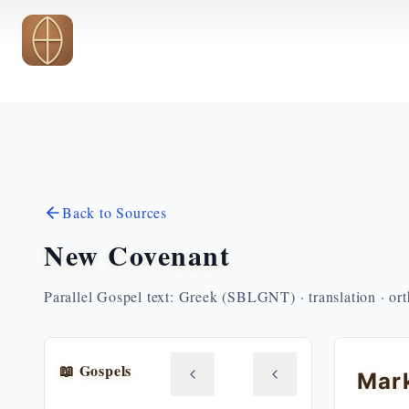
Skip to main content
Back to Sources
New Covenant
Parallel Gospel text: Greek (SBLGNT) · translation · or
📖 Gospels
Mar