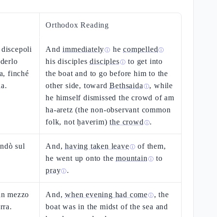
Orthodox Reading
 discepoli
And
immediately
he
compelled
ⓘ
ⓘ
ederlo
his disciples
disciples
to get into
ⓘ
da, finché
the boat and to go before him to the
la.
other side, toward
Bethsaida
, while
ⓘ
he himself dismissed the crowd of am
ha-aretz (the non-observant common
folk, not ḥaverim)
the crowd
.
ⓘ
andò sul
And,
having taken leave
of them,
ⓘ
he went up onto the
mountain
to
ⓘ
pray
.
ⓘ
 in mezzo
And,
when evening had come
, the
ⓘ
rra.
boat was in the midst of the sea and