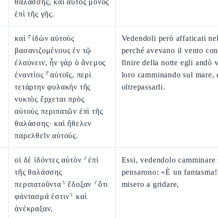
θαλάσσης, καὶ αὐτὸς μόνος
ἐπὶ τῆς γῆς.
καὶ ⸀ἰδὼν αὐτοὺς
Vedendoli però affaticati ne
βασανιζομένους ἐν τῷ
perché avevano il vento cont
ἐλαύνειν, ἦν γὰρ ὁ ἄνεμος
finire della notte egli andò 
ἐναντίος ⸀αὐτοῖς, περὶ
loro camminando sul mare, 
τετάρτην φυλακὴν τῆς
oltrepassarli.
νυκτὸς ἔρχεται πρὸς
αὐτοὺς περιπατῶν ἐπὶ τῆς
θαλάσσης· καὶ ἤθελεν
παρελθεῖν αὐτούς.
οἱ δὲ ἰδόντες αὐτὸν ⸂ἐπὶ
Essi, vedendolo camminare 
τῆς θαλάσσης
pensarono: «È un fantasma!»
περιπατοῦντα⸃ ἔδοξαν ⸂ὅτι
misero a gridare,
φάντασμά ἐστιν⸃ καὶ
ἀνέκραξαν,