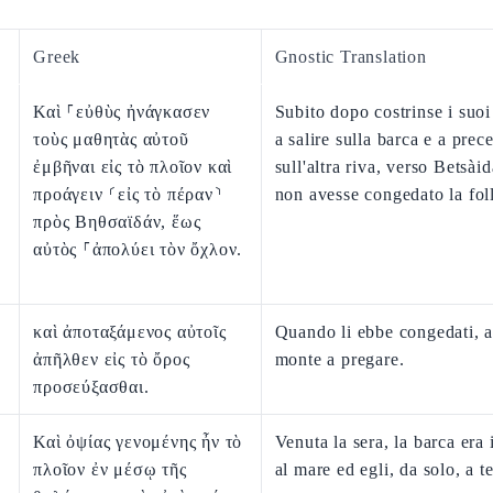
Greek
Gnostic Translation
Καὶ ⸀εὐθὺς ἠνάγκασεν
Subito dopo costrinse i suoi
τοὺς μαθητὰς αὐτοῦ
a salire sulla barca e a prec
ἐμβῆναι εἰς τὸ πλοῖον καὶ
sull'altra riva, verso Betsài
προάγειν ⸂εἰς τὸ πέραν⸃
non avesse congedato la fol
πρὸς Βηθσαϊδάν, ἕως
αὐτὸς ⸀ἀπολύει τὸν ὄχλον.
καὶ ἀποταξάμενος αὐτοῖς
Quando li ebbe congedati, 
ἀπῆλθεν εἰς τὸ ὄρος
monte a pregare.
προσεύξασθαι.
Καὶ ὀψίας γενομένης ἦν τὸ
Venuta la sera, la barca era
πλοῖον ἐν μέσῳ τῆς
al mare ed egli, da solo, a te