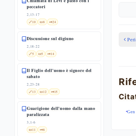
Chiamata di Levi e pasto con i
peccatori
2,13-17
🔗
10
📜
8
🗝️
24
Discussione sul digiuno
Per
2,18-22
🔗
5
📜
5
🗝️
14
Il Figlio dell'uomo è signore del
sabato
Rif
2,23-28
🔗
13
📜
12
🗝️
15
Cita
Guarigione dell'uomo dalla mano
Gen 
paralizzata
3,1-6
📜
11
🗝️
8