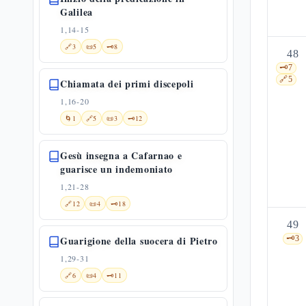
Galilea
1,14-15
🔗
3
📜
5
🗝️
8
48
🗝️
7
🔗
5
Chiamata dei primi discepoli
1,16-20
🌀
1
🔗
5
📜
3
🗝️
12
Gesù insegna a Cafarnao e
guarisce un indemoniato
1,21-28
🔗
12
📜
4
🗝️
18
49
Guarigione della suocera di Pietro
🗝️
3
1,29-31
🔗
6
📜
4
🗝️
11