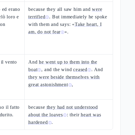
o ed erano
because they all saw him and
were
rlò loro e
terrified
. But immediately he spoke
ⓘ
non
with them and says: «
Take heart, I
am, do not fear
».
ⓘ
 il vento
And
he went up to them into the
boat
, and the wind
ceased
. And
ⓘ
ⓘ
they were beside themselves with
great astonishment
,
ⓘ
o il fatto
because
they had not understood
durito.
about the loaves
: their
heart was
ⓘ
hardened
.
ⓘ