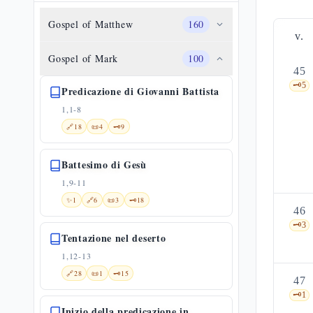
Gospel of Matthew
160
v.
Gospel of Mark
100
45
🗝️
5
Predicazione di Giovanni Battista
1,1-8
🔗
18
📜
4
🗝️
9
Battesimo di Gesù
1,9-11
✨
1
🔗
6
📜
3
🗝️
18
46
🗝️
3
Tentazione nel deserto
1,12-13
🔗
28
📜
1
🗝️
15
47
🗝️
1
Inizio della predicazione in