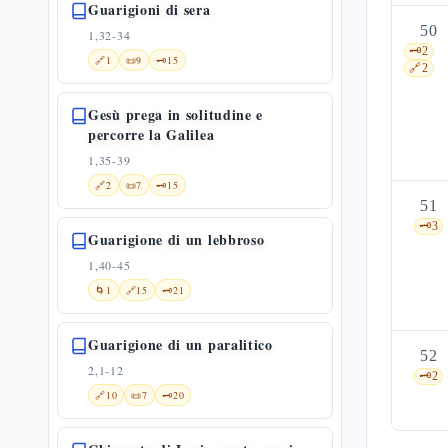
Guarigioni di sera
50
1,32-34
🗝️
2
🔗
1
📜
9
🗝️
15
🔗
2
Gesù prega in solitudine e
percorre la Galilea
1,35-39
🔗
2
📜
7
🗝️
15
51
🗝️
3
Guarigione di un lebbroso
1,40-45
🌀
1
🔗
15
🗝️
21
Guarigione di un paralitico
52
2,1-12
🗝️
2
🔗
10
📜
7
🗝️
20