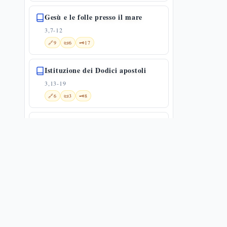
Gesù e le folle presso il mare
3,7-12
🔗
9
📜
6
🗝️
17
Istituzione dei Dodici apostoli
3,13-19
🔗
6
📜
3
🗝️
8
Gesù e Beelzebùl
3,20-30
🔗
9
📜
4
🗝️
29
I veri parenti di Gesù
3,31-35
🔗
9
📜
4
🗝️
13