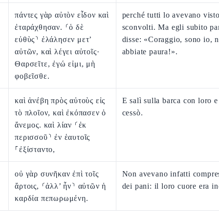
πάντες γὰρ αὐτὸν εἶδον καὶ
perché tutti lo avevano vist
ἐταράχθησαν. ⸂ὁ δὲ
sconvolti. Ma egli subito pa
εὐθὺς⸃ ἐλάλησεν μετ’
disse: «Coraggio, sono io, 
αὐτῶν, καὶ λέγει αὐτοῖς·
abbiate paura!».
Θαρσεῖτε, ἐγώ εἰμι, μὴ
φοβεῖσθε.
καὶ ἀνέβη πρὸς αὐτοὺς εἰς
E salì sulla barca con loro e
τὸ πλοῖον, καὶ ἐκόπασεν ὁ
cessò.
ἄνεμος. καὶ λίαν ⸂ἐκ
περισσοῦ⸃ ἐν ἑαυτοῖς
⸀ἐξίσταντο,
οὐ γὰρ συνῆκαν ἐπὶ τοῖς
Non avevano infatti compres
ἄρτοις, ⸂ἀλλ’ ἦν⸃ αὐτῶν ἡ
dei pani: il loro cuore era in
καρδία πεπωρωμένη.