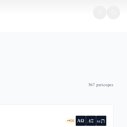
567
pericopes
ת
AZ
ω
ΑΩ
🗝️
26