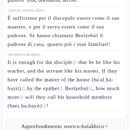
μᾶλλον τοὺς οἰκιακοὺς αὐτοῦ.
GNOSTIC TRANSLATION
È sufficiente per il discepolo essere come il suo
maestro, e per il servo essere come il suo
padrone. Se hanno chiamato Beelzebùl il
padrone di casa, quanto più i suoi familiari!
ORTHODOX READING
It is enough for the disciple
that he be like his
ⓘ
teacher, and the servant like his master. If they
have called the
master of the house (ba'al ha-
bayit)
by the epithet
Beelzebul
,
how much
ⓘ
ⓘ
ⓘ
more
will they call his
household members
ⓘ
(bnei ha-bayit)
!
ⓘ
Approfondimento storico-halakhico