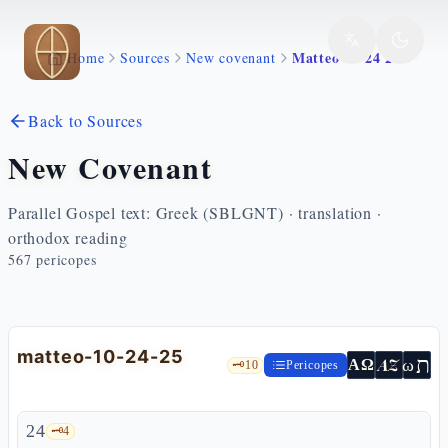
Skip to main content
Matteo 10 24 25
Home
Sources
New covenant
Back to Sources
New Covenant
Parallel Gospel text: Greek (SBLGNT) · translation ·
orthodox reading
567
pericopes
matteo-10-24-25
ת
AZ
ω
ΑΩ
🗝️
10
Pericopes
24
🗝️
4