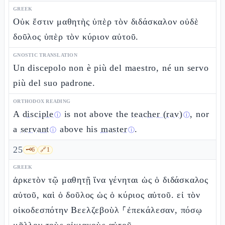
GREEK
Οὐκ ἔστιν μαθητὴς ὑπὲρ τὸν διδάσκαλον οὐδὲ
δοῦλος ὑπὲρ τὸν κύριον αὐτοῦ.
GNOSTIC TRANSLATION
Un discepolo non è più del maestro, né un servo
più del suo padrone.
ORTHODOX READING
A
disciple
is not above the
teacher (rav)
, nor
ⓘ
ⓘ
a
servant
above his
master
.
ⓘ
ⓘ
25
🗝️
6
🔗
1
GREEK
ἀρκετὸν τῷ μαθητῇ ἵνα γένηται ὡς ὁ διδάσκαλος
αὐτοῦ, καὶ ὁ δοῦλος ὡς ὁ κύριος αὐτοῦ. εἰ τὸν
οἰκοδεσπότην Βεελζεβοὺλ ⸀ἐπεκάλεσαν, πόσῳ