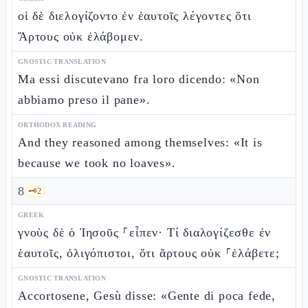
οἱ δὲ διελογίζοντο ἐν ἑαυτοῖς λέγοντες ὅτι
Ἄρτους οὐκ ἐλάβομεν.
GNOSTIC TRANSLATION
Ma essi discutevano fra loro dicendo: «Non
abbiamo preso il pane».
ORTHODOX READING
And they reasoned among themselves: «It is
because we took no loaves».
8
🗝️
2
GREEK
γνοὺς δὲ ὁ Ἰησοῦς ⸀εἶπεν· Τί διαλογίζεσθε ἐν
ἑαυτοῖς, ὀλιγόπιστοι, ὅτι ἄρτους οὐκ ⸀ἐλάβετε;
GNOSTIC TRANSLATION
Accortosene, Gesù disse: «Gente di poca fede,