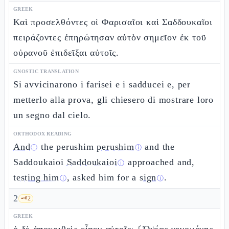
GREEK
Καὶ προσελθόντες οἱ Φαρισαῖοι καὶ Σαδδουκαῖοι
πειράζοντες ἐπηρώτησαν αὐτὸν σημεῖον ἐκ τοῦ
οὐρανοῦ ἐπιδεῖξαι αὐτοῖς.
GNOSTIC TRANSLATION
Si avvicinarono i farisei e i sadducei e, per
metterlo alla prova, gli chiesero di mostrare loro
un segno dal cielo.
ORTHODOX READING
And
the perushim
perushim
and the
ⓘ
ⓘ
Saddoukaioi
Saddoukaioi
approached and,
ⓘ
testing him
, asked him for a
sign
.
ⓘ
ⓘ
2
🗝️
2
GREEK