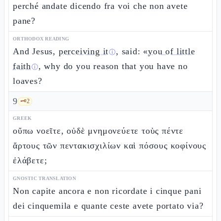
perché andate dicendo fra voi che non avete
pane?
ORTHODOX READING
And Jesus,
perceiving it
, said: «
you of little
ⓘ
faith
, why do you reason that you have no
ⓘ
loaves?
9
🗝️
2
GREEK
οὔπω νοεῖτε, οὐδὲ μνημονεύετε τοὺς πέντε
ἄρτους τῶν πεντακισχιλίων καὶ πόσους κοφίνους
ἐλάβετε;
GNOSTIC TRANSLATION
Non capite ancora e non ricordate i cinque pani
dei cinquemila e quante ceste avete portato via?