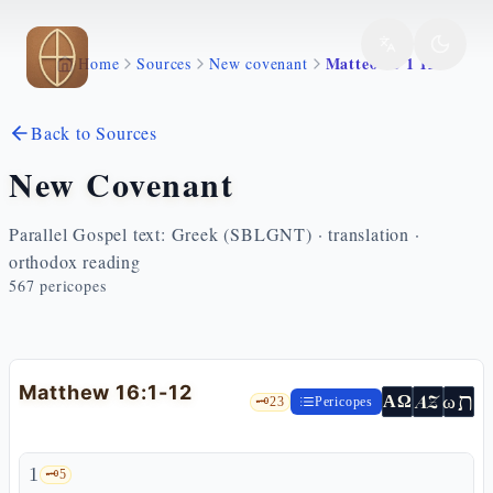
Skip to main content
Matteo 16 1 12
Home
Sources
New covenant
Back to Sources
New Covenant
Parallel Gospel text: Greek (SBLGNT) · translation ·
orthodox reading
567
pericopes
Matthew 16:1-12
ת
AZ
ω
ΑΩ
🗝️
23
Pericopes
1
🗝️
5