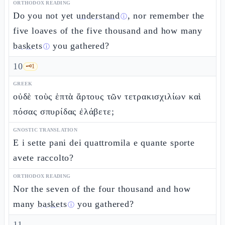
ORTHODOX READING
Do you not yet
understand
, nor remember the
ⓘ
five loaves of the five thousand and how many
baskets
you gathered?
ⓘ
10
🗝️
1
GREEK
οὐδὲ τοὺς ἑπτὰ ἄρτους τῶν τετρακισχιλίων καὶ
πόσας σπυρίδας ἐλάβετε;
GNOSTIC TRANSLATION
E i sette pani dei quattromila e quante sporte
avete raccolto?
ORTHODOX READING
Nor the seven of the four thousand and how
many
baskets
you gathered?
ⓘ
11