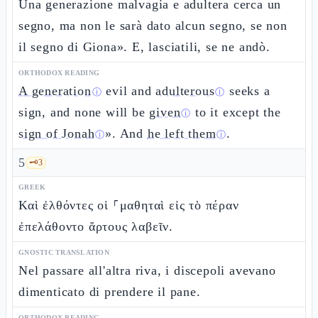
Una generazione malvagia e adultera cerca un
segno, ma non le sarà dato alcun segno, se non
il segno di Giona». E, lasciatili, se ne andò.
ORTHODOX READING
A generation
evil and
adulterous
seeks a
ⓘ
ⓘ
sign, and none will be
given
to it except the
ⓘ
sign of Jonah
». And
he left them
.
ⓘ
ⓘ
5
🗝️
3
GREEK
Καὶ ἐλθόντες οἱ ⸀μαθηταὶ εἰς τὸ πέραν
ἐπελάθοντο ἄρτους λαβεῖν.
GNOSTIC TRANSLATION
Nel passare all'altra riva, i discepoli avevano
dimenticato di prendere il pane.
ORTHODOX READING