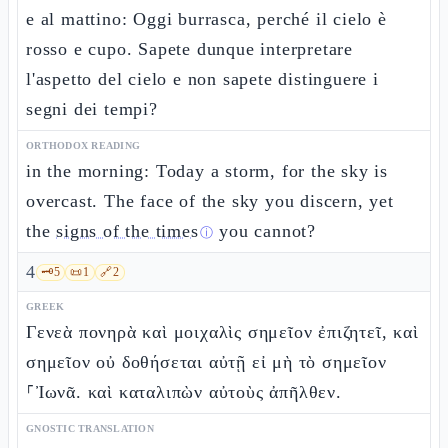
e al mattino: Oggi burrasca, perché il cielo è
rosso e cupo. Sapete dunque interpretare
l'aspetto del cielo e non sapete distinguere i
segni dei tempi?
ORTHODOX READING
in the morning: Today a storm, for the sky is
overcast. The face of the sky you discern, yet
the
signs of the times
you cannot?
ⓘ
4
🗝️
5
📜
1
🔗
2
GREEK
Γενεὰ πονηρὰ καὶ μοιχαλὶς σημεῖον ἐπιζητεῖ, καὶ
σημεῖον οὐ δοθήσεται αὐτῇ εἰ μὴ τὸ σημεῖον
⸀Ἰωνᾶ. καὶ καταλιπὼν αὐτοὺς ἀπῆλθεν.
GNOSTIC TRANSLATION