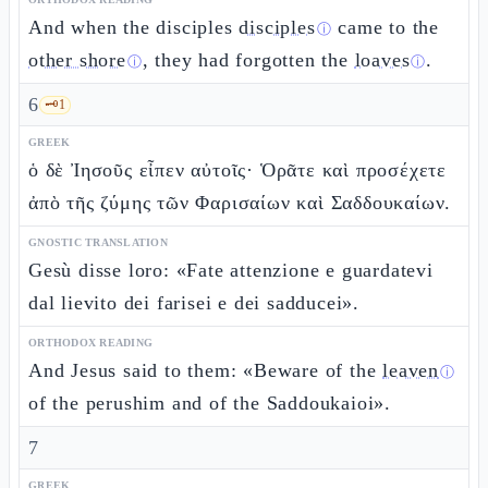
And when the disciples
disciples
came to the
ⓘ
other shore
, they had forgotten the
loaves
.
ⓘ
ⓘ
6
🗝️
1
GREEK
ὁ δὲ Ἰησοῦς εἶπεν αὐτοῖς· Ὁρᾶτε καὶ προσέχετε
ἀπὸ τῆς ζύμης τῶν Φαρισαίων καὶ Σαδδουκαίων.
GNOSTIC TRANSLATION
Gesù disse loro: «Fate attenzione e guardatevi
dal lievito dei farisei e dei sadducei».
ORTHODOX READING
And Jesus said to them: «Beware of the
leaven
ⓘ
of the perushim and of the Saddoukaioi».
7
GREEK