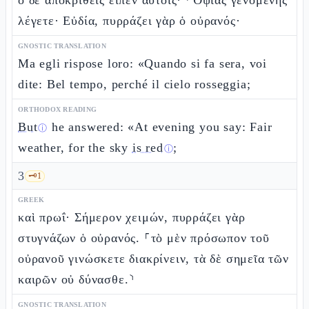
ὁ δὲ ἀποκριθεὶς εἶπεν αὐτοῖς· ⸂Ὀψίας γενομένης
λέγετε· Εὐδία, πυρράζει γὰρ ὁ οὐρανός·
GNOSTIC TRANSLATION
Ma egli rispose loro: «Quando si fa sera, voi
dite: Bel tempo, perché il cielo rosseggia;
ORTHODOX READING
But
he answered: «At evening you say: Fair
ⓘ
weather, for the sky
is red
;
ⓘ
3
🗝️
1
GREEK
καὶ πρωΐ· Σήμερον χειμών, πυρράζει γὰρ
στυγνάζων ὁ οὐρανός. ⸀τὸ μὲν πρόσωπον τοῦ
οὐρανοῦ γινώσκετε διακρίνειν, τὰ δὲ σημεῖα τῶν
καιρῶν οὐ δύνασθε.⸃
GNOSTIC TRANSLATION