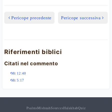
Pericope precedente
Pericope successiva
Riferimenti biblici
Citati nel commento
Mt 12:40
Mt 5:17
Psalms
Mishnah
Sources
Halakhah
Quiz