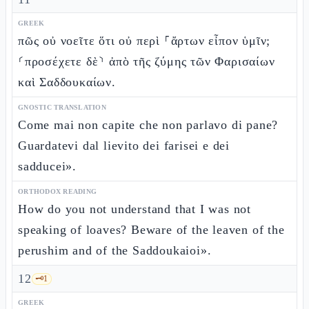
GREEK
πῶς οὐ νοεῖτε ὅτι οὐ περὶ ⸀ἄρτων εἶπον ὑμῖν;
⸂προσέχετε δὲ⸃ ἀπὸ τῆς ζύμης τῶν Φαρισαίων
καὶ Σαδδουκαίων.
GNOSTIC TRANSLATION
Come mai non capite che non parlavo di pane?
Guardatevi dal lievito dei farisei e dei
sadducei».
ORTHODOX READING
How do you not understand that I was not
speaking of loaves? Beware of the leaven of the
perushim and of the Saddoukaioi».
12
🗝️
1
GREEK