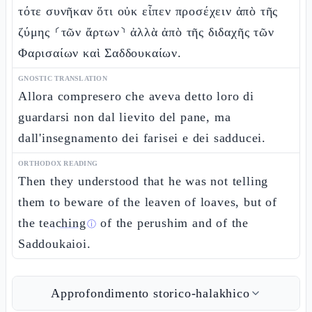
τότε συνῆκαν ὅτι οὐκ εἶπεν προσέχειν ἀπὸ τῆς
ζύμης ⸂τῶν ἄρτων⸃ ἀλλὰ ἀπὸ τῆς διδαχῆς τῶν
Φαρισαίων καὶ Σαδδουκαίων.
GNOSTIC TRANSLATION
Allora compresero che aveva detto loro di
guardarsi non dal lievito del pane, ma
dall'insegnamento dei farisei e dei sadducei.
ORTHODOX READING
Then they understood that he was not telling
them to beware of the leaven of loaves, but of
the
teaching
of the perushim and of the
ⓘ
Saddoukaioi.
Approfondimento storico-halakhico