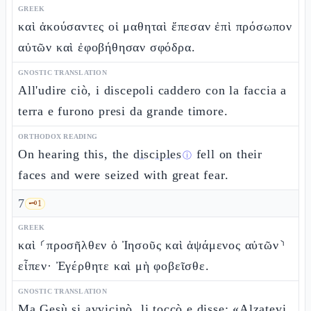
GREEK
καὶ ἀκούσαντες οἱ μαθηταὶ ἔπεσαν ἐπὶ πρόσωπον
αὐτῶν καὶ ἐφοβήθησαν σφόδρα.
GNOSTIC TRANSLATION
All'udire ciò, i discepoli caddero con la faccia a
terra e furono presi da grande timore.
ORTHODOX READING
On hearing this, the
disciples
fell on their
ⓘ
faces and were seized with great fear.
7
🗝️
1
GREEK
καὶ ⸂προσῆλθεν ὁ Ἰησοῦς καὶ ἁψάμενος αὐτῶν⸃
εἶπεν· Ἐγέρθητε καὶ μὴ φοβεῖσθε.
GNOSTIC TRANSLATION
Ma Gesù si avvicinò, li toccò e disse: «Alzatevi