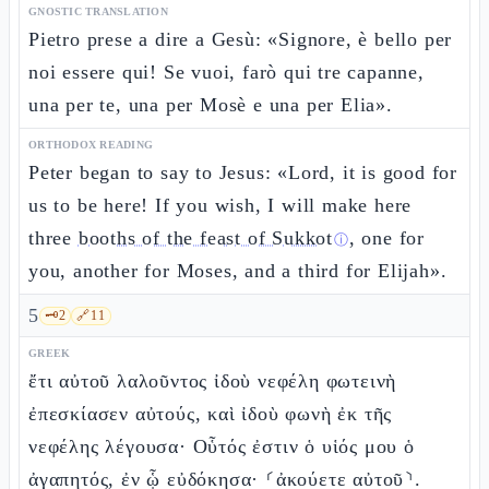
GNOSTIC TRANSLATION
Pietro prese a dire a Gesù: «Signore, è bello per
noi essere qui! Se vuoi, farò qui tre capanne,
una per te, una per Mosè e una per Elia».
ORTHODOX READING
Peter began to say to Jesus: «Lord, it is good for
us to be here! If you wish, I will make here
three
booths of the feast of Sukkot
, one for
ⓘ
you, another for Moses, and a third for Elijah».
5
🗝️
2
🔗
11
GREEK
ἔτι αὐτοῦ λαλοῦντος ἰδοὺ νεφέλη φωτεινὴ
ἐπεσκίασεν αὐτούς, καὶ ἰδοὺ φωνὴ ἐκ τῆς
νεφέλης λέγουσα· Οὗτός ἐστιν ὁ υἱός μου ὁ
ἀγαπητός, ἐν ᾧ εὐδόκησα· ⸂ἀκούετε αὐτοῦ⸃.