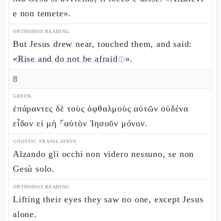
e non temete».
ORTHODOX READING
But Jesus drew near, touched them, and said:
«
Rise and do not be afraid
».
ⓘ
8
GREEK
ἐπάραντες δὲ τοὺς ὀφθαλμοὺς αὐτῶν οὐδένα
εἶδον εἰ μὴ ⸀αὐτὸν Ἰησοῦν μόνον.
GNOSTIC TRANSLATION
Alzando gli occhi non videro nessuno, se non
Gesù solo.
ORTHODOX READING
Lifting their eyes they saw no one, except Jesus
alone.