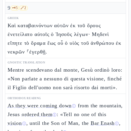
9
🗝️
5
🔗
2
GREEK
Καὶ καταβαινόντων αὐτῶν ἐκ τοῦ ὄρους
ἐνετείλατο αὐτοῖς ὁ Ἰησοῦς λέγων· Μηδενὶ
εἴπητε τὸ ὅραμα ἕως οὗ ὁ υἱὸς τοῦ ἀνθρώπου ἐκ
νεκρῶν ⸀ἐγερθῇ.
GNOSTIC TRANSLATION
Mentre scendevano dal monte, Gesù ordinò loro:
«Non parlate a nessuno di questa visione, finché
il Figlio dell'uomo non sarà risorto dai morti».
ORTHODOX READING
As they were coming down
from the mountain,
ⓘ
Jesus
ordered them
: «Tell no one of this
ⓘ
vision
, until the Son of Man, the
Bar Enash
,
ⓘ
ⓘ