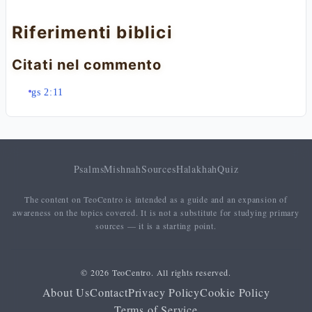
Riferimenti biblici
Citati nel commento
gs 2:11
Psalms
Mishnah
Sources
Halakhah
Quiz
The content on TeoCentro is intended as a guide and an expansion of
awareness on the topics covered. It is not a substitute for studying primary
sources — it is a starting point.
© 2026 TeoCentro. All rights reserved.
About Us
Contact
Privacy Policy
Cookie Policy
Terms of Service