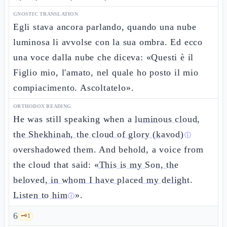
GNOSTIC TRANSLATION
Egli stava ancora parlando, quando una nube
luminosa li avvolse con la sua ombra. Ed ecco
una voce dalla nube che diceva: «Questi è il
Figlio mio, l'amato, nel quale ho posto il mio
compiacimento. Ascoltatelo».
ORTHODOX READING
He was still speaking when a
luminous cloud,
the Shekhinah, the cloud of glory (kavod)
ⓘ
overshadowed them. And behold, a voice from
the cloud that said: «
This is my Son, the
beloved, in whom I have placed my delight.
Listen to him
».
ⓘ
6
🗝️
1