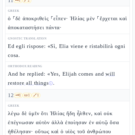
11
🗝️
1
🔗
2
GREEK
ὁ ⸀δὲ ἀποκριθεὶς ⸀εἶπεν· Ἠλίας μὲν ⸀ἔρχεται καὶ
ἀποκαταστήσει πάντα·
GNOSTIC TRANSLATION
Ed egli rispose: «Sì, Elia viene e ristabilirà ogni
cosa.
ORTHODOX READING
And he replied: «Yes, Elijah comes and
will
restore all things
.
ⓘ
12
🗝️
1
📜
1
🔗
1
GREEK
λέγω δὲ ὑμῖν ὅτι Ἠλίας ἤδη ἦλθεν, καὶ οὐκ
ἐπέγνωσαν αὐτὸν ἀλλὰ ἐποίησαν ἐν αὐτῷ ὅσα
ἠθέλησαν· οὕτως καὶ ὁ υἱὸς τοῦ ἀνθρώπου