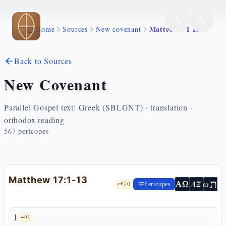
Skip to main content
Matteo 17 1 13
Home
Sources
New covenant
Back to Sources
New Covenant
Parallel Gospel text: Greek (SBLGNT) · translation ·
orthodox reading
567
pericopes
Matthew 17:1-13
ת
AZ
ω
ΑΩ
🗝️
20
Pericopes
1
🗝️
1