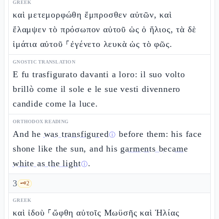
GREEK
καὶ μετεμορφώθη ἔμπροσθεν αὐτῶν, καὶ
ἔλαμψεν τὸ πρόσωπον αὐτοῦ ὡς ὁ ἥλιος, τὰ δὲ
ἱμάτια αὐτοῦ ⸀ἐγένετο λευκὰ ὡς τὸ φῶς.
GNOSTIC TRANSLATION
E fu trasfigurato davanti a loro: il suo volto
brillò come il sole e le sue vesti divennero
candide come la luce.
ORTHODOX READING
And he
was transfigured
before them: his face
ⓘ
shone like the sun, and his
garments became
white as the light
.
ⓘ
3
🗝️
2
GREEK
καὶ ἰδοὺ ⸀ὤφθη αὐτοῖς Μωϋσῆς καὶ Ἠλίας