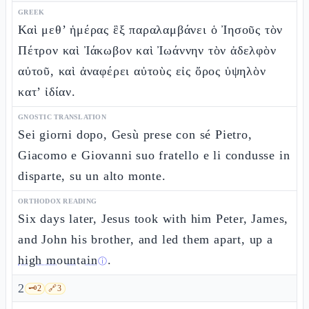
GREEK
Καὶ μεθ’ ἡμέρας ἓξ παραλαμβάνει ὁ Ἰησοῦς τὸν
Πέτρον καὶ Ἰάκωβον καὶ Ἰωάννην τὸν ἀδελφὸν
αὐτοῦ, καὶ ἀναφέρει αὐτοὺς εἰς ὄρος ὑψηλὸν
κατ’ ἰδίαν.
GNOSTIC TRANSLATION
Sei giorni dopo, Gesù prese con sé Pietro,
Giacomo e Giovanni suo fratello e li condusse in
disparte, su un alto monte.
ORTHODOX READING
Six days later, Jesus took with him Peter, James,
and John his brother, and led them apart, up a
high mountain
.
ⓘ
2
🗝️
2
🔗
3