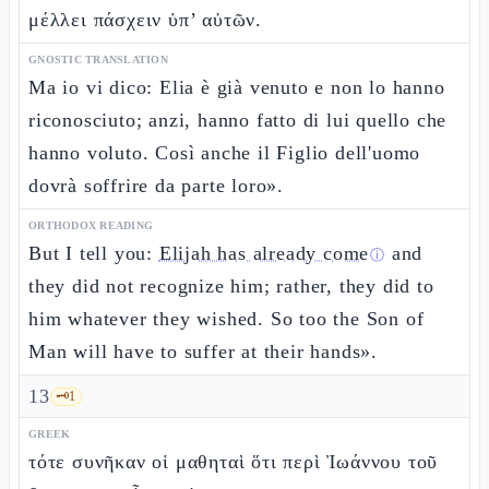
μέλλει πάσχειν ὑπ’ αὐτῶν.
GNOSTIC TRANSLATION
Ma io vi dico: Elia è già venuto e non lo hanno
riconosciuto; anzi, hanno fatto di lui quello che
hanno voluto. Così anche il Figlio dell'uomo
dovrà soffrire da parte loro».
ORTHODOX READING
But I tell you:
Elijah has already come
and
ⓘ
they did not recognize him; rather, they did to
him whatever they wished. So too the Son of
Man will have to suffer at their hands».
13
🗝️
1
GREEK
τότε συνῆκαν οἱ μαθηταὶ ὅτι περὶ Ἰωάννου τοῦ