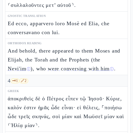
⸂συλλαλοῦντες μετ’ αὐτοῦ⸃.
GNOSTIC TRANSLATION
Ed ecco, apparvero loro Mosè ed Elia, che
conversavano con lui.
ORTHODOX READING
And behold, there appeared to them Moses and
Elijah, the Torah and the Prophets (the
Nevi'im
), who
were conversing with him
.
ⓘ
ⓘ
4
🗝️
1
🔗
2
GREEK
ἀποκριθεὶς δὲ ὁ Πέτρος εἶπεν τῷ Ἰησοῦ· Κύριε,
καλόν ἐστιν ἡμᾶς ὧδε εἶναι· εἰ θέλεις, ⸀ποιήσω
ὧδε τρεῖς σκηνάς, σοὶ μίαν καὶ Μωϋσεῖ μίαν καὶ
⸂Ἠλίᾳ μίαν⸃.