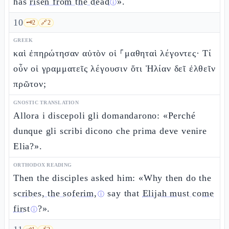
has
risen from the dead
».
ⓘ
10
🗝️
2
🔗
2
GREEK
καὶ ἐπηρώτησαν αὐτὸν οἱ ⸀μαθηταὶ λέγοντες· Τί
οὖν οἱ γραμματεῖς λέγουσιν ὅτι Ἠλίαν δεῖ ἐλθεῖν
πρῶτον;
GNOSTIC TRANSLATION
Allora i discepoli gli domandarono: «Perché
dunque gli scribi dicono che prima deve venire
Elia?».
ORTHODOX READING
Then the disciples asked him: «Why then do the
scribes, the soferim,
say that
Elijah must come
ⓘ
first
?».
ⓘ