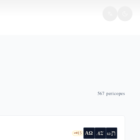
567
pericopes
ת
AZ
ω
ΑΩ
🗝️
15