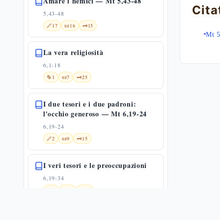
Amare i nemici — Mt 5,43-48
Cita
5,43-48
🔗
17
📜
16
🗝️
15
Mt 5
La vera religiosità
6,1-18
🌀
1
📜
7
🗝️
25
I due tesori e i due padroni:
l'occhio generoso — Mt 6,19-24
6,19-24
🔗
2
📜
9
🗝️
15
I veri tesori e le preoccupazioni
6,19-34
🔗
8
📜
12
🗝️
28
Non affannatevi: la fiducia e il