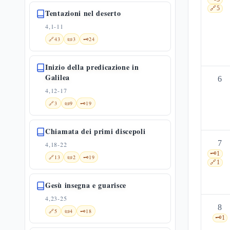
🔗
5
Tentazioni nel deserto
4,1-11
🔗
43
📜
3
🗝️
24
Inizio della predicazione in
Galilea
6
4,12-17
🔗
3
📜
9
🗝️
19
Chiamata dei primi discepoli
7
4,18-22
🗝️
1
🔗
13
📜
2
🗝️
19
🔗
1
Gesù insegna e guarisce
4,23-25
8
🔗
5
📜
4
🗝️
18
🗝️
1