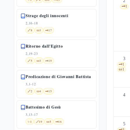
2
🗝️
1
Strage degli innocenti
2,16-18
🔗
8
📜
3
🗝️
17
Ritorno dall'Egitto
2,19-23
3
🔗
5
📜
3
🗝️
19
🗝️
1
📜
1
Predicazione di Giovanni Battista
3,1-12
🔗
2
📜
4
🗝️
15
4
Battesimo di Gesù
3,13-17
✨
1
🔗
19
📜
5
🗝️
16
5
🗝️
3