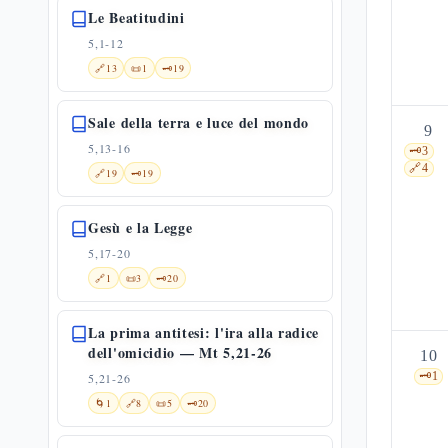
Le Beatitudini
5,1-12
🔗
13
📜
1
🗝️
19
Sale della terra e luce del mondo
9
5,13-16
🗝️
3
🔗
4
🔗
19
🗝️
19
Gesù e la Legge
5,17-20
🔗
1
📜
3
🗝️
20
La prima antitesi: l'ira alla radice
dell'omicidio — Mt 5,21-26
10
🗝️
1
5,21-26
🌀
1
🔗
8
📜
5
🗝️
20