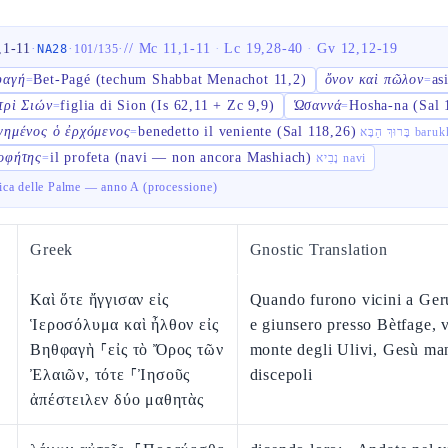
,1-11
·
·
·
//
Mc 11,1-11
·
Lc 19,28-40
·
Gv 12,12-19
NA28
101
/
135
φαγή
Bet-Pagé (techum Shabbat Menachot 11,2)
ὄνον καὶ πῶλον
as
=
=
τρὶ Σιών
figlia di Sion (Is 62,11 + Zc 9,9)
Ὡσαννά
Hosha-na (Sal 
=
=
γημένος ὁ ἐρχόμενος
benedetto il veniente (Sal 118,26)
=
ּרוּךְ הַבָּא
οφήτης
il profeta (navi — non ancora Mashiach)
=
נָבִיא navi
ca delle Palme — anno A (processione)
Greek
Gnostic Translation
Καὶ ὅτε ἤγγισαν εἰς
Quando furono vicini a Ge
Ἱεροσόλυμα καὶ ἦλθον εἰς
e giunsero presso Bètfage, v
Βηθφαγὴ ⸀εἰς τὸ Ὄρος τῶν
monte degli Ulivi, Gesù ma
Ἐλαιῶν, τότε ⸀Ἰησοῦς
discepoli
ἀπέστειλεν δύο μαθητὰς