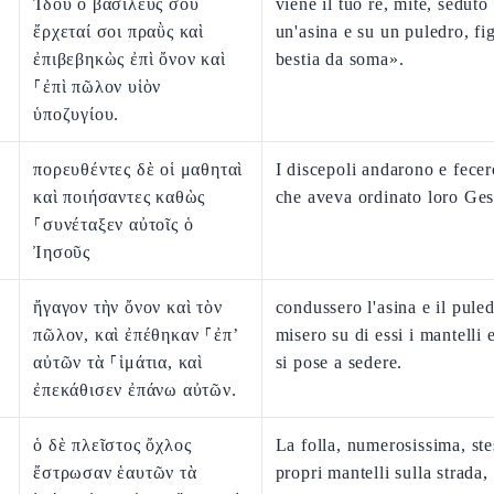
Ἰδοὺ ὁ βασιλεύς σου
viene il tuo re, mite, seduto
ἔρχεταί σοι πραῢς καὶ
un'asina e su un puledro, fi
ἐπιβεβηκὼς ἐπὶ ὄνον καὶ
bestia da soma».
⸀ἐπὶ πῶλον υἱὸν
ὑποζυγίου.
πορευθέντες δὲ οἱ μαθηταὶ
I discepoli andarono e fecer
καὶ ποιήσαντες καθὼς
che aveva ordinato loro Ges
⸀συνέταξεν αὐτοῖς ὁ
Ἰησοῦς
ἤγαγον τὴν ὄνον καὶ τὸν
condussero l'asina e il puled
πῶλον, καὶ ἐπέθηκαν ⸀ἐπ’
misero su di essi i mantelli 
αὐτῶν τὰ ⸀ἱμάτια, καὶ
si pose a sedere.
ἐπεκάθισεν ἐπάνω αὐτῶν.
ὁ δὲ πλεῖστος ὄχλος
La folla, numerosissima, ste
ἔστρωσαν ἑαυτῶν τὰ
propri mantelli sulla strada,