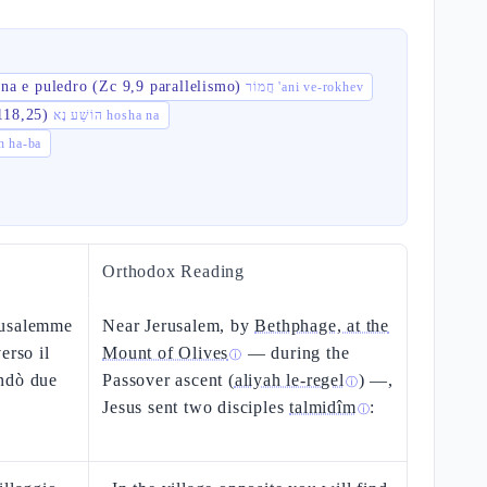
ina e puledro (Zc 9,9 parallelismo)
חֲמוֹר 'ani ve-rokhev
118,25)
הוֹשַׁע נָא hosha na
בָ barukh ha-ba
Orthodox Reading
rusalemme
Near Jerusalem, by
Bethphage, at the
erso il
Mount of Olives
— during the
ⓘ
ndò due
Passover ascent (
aliyah le-regel
) —,
ⓘ
Jesus sent two disciples
talmidîm
:
ⓘ