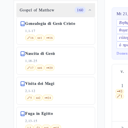
Gospel of Matthew
160
Mt 21
Genealogia di Gesù Cristo
Βηθ
θυγα
1,1-17
εὐλο
🔗
16
📜
1
🗝️
16
ὁ πρ
Nascita di Gesù
Domeni
1,18-25
🔗
17
📜
6
🗝️
20
v.
Visita dei Magi
1
2,1-12
🗝️
3
🔗
1
🔗
5
📜
2
🗝️
24
Fuga in Egitto
2,13-15
✨
1
🔗
4
📜
6
🗝️
15