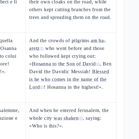
beri e li
their own cloaks on the road, while
others kept cutting branches from the
trees and spreading them on the road.
quella
And the crowds of pilgrims
am ha-
 «Osanna
aretz
who went before and those
ⓘ
to colui
who followed kept crying out:
nore!
«
Hosanna to the Son of David
, Ben
ⓘ
!».
David the Davidic Messiah!
Blessed
is he who comes in the name of the
Lord
! Hosanna in the highest!».
ⓘ
usalemme,
And when he entered Jerusalem, the
tazione e
whole city
was shaken
, saying:
ⓘ
«Who is this?».