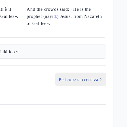
i è il
And the crowds said: «He is the
 Galilea».
prophet (
navi
) Jesus, from Nazareth
ⓘ
of Galilee».
lakhico
Pericope successiva