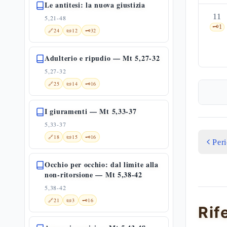
Le antitesi: la nuova giustizia
11
5,21-48
🗝️
1
🔗
24
📜
12
🗝️
32
Adulterio e ripudio — Mt 5,27-32
5,27-32
🔗
25
📜
14
🗝️
16
I giuramenti — Mt 5,33-37
5,33-37
🔗
18
📜
15
🗝️
16
Per
Occhio per occhio: dal limite alla
non-ritorsione — Mt 5,38-42
5,38-42
🔗
21
📜
3
🗝️
16
Rif