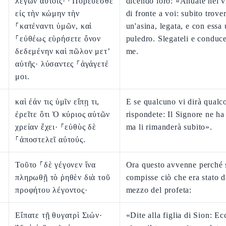
λέγων αὐτοῖς· ⸀Πορεύεσθε
dicendo loro: «Andate nel v
εἰς τὴν κώμην τὴν
di fronte a voi: subito trove
⸀κατέναντι ὑμῶν, καὶ
un'asina, legata, e con essa
⸀εὐθέως εὑρήσετε ὄνον
puledro. Slegateli e conduce
δεδεμένην καὶ πῶλον μετ’
me.
αὐτῆς· λύσαντες ⸀ἀγάγετέ
μοι.
καὶ ἐάν τις ὑμῖν εἴπῃ τι,
E se qualcuno vi dirà qualc
ἐρεῖτε ὅτι Ὁ κύριος αὐτῶν
rispondete: Il Signore ne ha
χρείαν ἔχει· ⸀εὐθὺς δὲ
ma li rimanderà subito».
⸀ἀποστελεῖ αὐτούς.
Τοῦτο ⸀δὲ γέγονεν ἵνα
Ora questo avvenne perché 
πληρωθῇ τὸ ῥηθὲν διὰ τοῦ
compisse ciò che era stato d
προφήτου λέγοντος·
mezzo del profeta:
Εἴπατε τῇ θυγατρὶ Σιών·
«Dite alla figlia di Sion: Ec