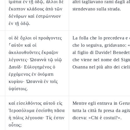
ἱμάτια ἐν τῇ ὁδῷ, ἄλλοι δὲ
altri tagliavano rami dagli al
ἔκοπτον κλάδους ἀπὸ τῶν
stendevano sulla strada.
δένδρων καὶ ἐστρώννυον
ἐν τῇ ὁδῷ.
οἱ δὲ ὄχλοι οἱ προάγοντες
La folla che lo precedeva e 
⸀αὐτὸν καὶ οἱ
che lo seguiva, gridavano:
ἀκολουθοῦντες ἔκραζον
al figlio di Davide! Benedet
λέγοντες· Ὡσαννὰ τῷ υἱῷ
che viene nel nome del Sig
Δαυίδ· Εὐλογημένος ὁ
Osanna nel più alto dei cieli
ἐρχόμενος ἐν ὀνόματι
κυρίου· Ὡσαννὰ ἐν τοῖς
ὑψίστοις.
καὶ εἰσελθόντος αὐτοῦ εἰς
Mentre egli entrava in Ger
Ἱεροσόλυμα ἐσείσθη πᾶσα
tutta la città fu presa da agi
ἡ πόλις λέγουσα· Τίς ἐστιν
diceva: «Chi è costui?».
οὗτος;