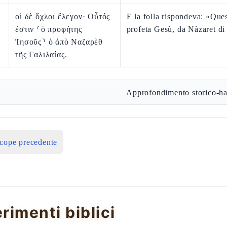
οἱ δὲ ὄχλοι ἔλεγον· Οὗτός
E la folla rispondeva: «Quest
ἐστιν ⸂ὁ προφήτης
profeta Gesù, da Nàzaret di
Ἰησοῦς⸃ ὁ ἀπὸ Ναζαρὲθ
τῆς Γαλιλαίας.
Approfondimento storico-ha
icope precedente
erimenti biblici