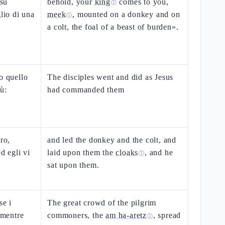
 su
behold, your
king
comes to you,
ⓘ
glio di una
meek
, mounted on a donkey and on
ⓘ
a colt, the foal of a beast of burden».
o quello
The disciples went and did as Jesus
ù:
had commanded them
ro,
and led the donkey and the colt, and
ed egli vi
laid upon them the
cloaks
, and he
ⓘ
sat upon them.
se i
The great crowd of the pilgrim
 mentre
commoners, the
am ha-aretz
, spread
ⓘ