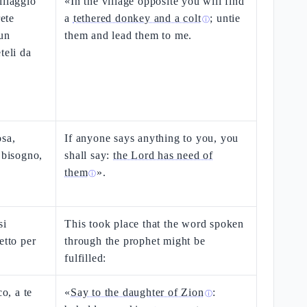
illaggio
«In the village opposite you will find
rete
a
tethered donkey and a colt
; untie
ⓘ
 un
them and lead them to me.
teli da
osa,
If anyone says anything to you, you
 bisogno,
shall say:
the Lord has need of
them
».
ⓘ
si
This took place that the word spoken
etto per
through the prophet might be
fulfilled:
co, a te
«
Say to the daughter of Zion
:
ⓘ