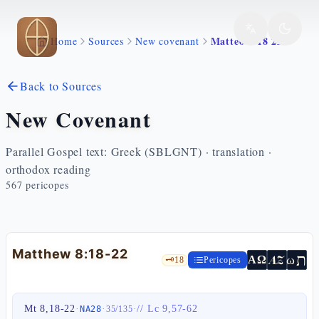
Skip to main content
Matteo 8 18 22
Home
Sources
New covenant
Back to Sources
New Covenant
Parallel Gospel text: Greek (SBLGNT) · translation ·
orthodox reading
567
pericopes
Matthew 8:18-22
ת
AZ
ω
ΑΩ
🗝️
18
Pericopes
Mt 8,18-22
·
·
·
//
Lc 9,57-62
NA28
35
/
135