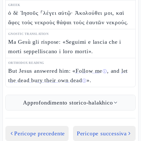
GREEK
ὁ δὲ Ἰησοῦς ⸀λέγει αὐτῷ· Ἀκολούθει μοι, καὶ
ἄφες τοὺς νεκροὺς θάψαι τοὺς ἑαυτῶν νεκρούς.
GNOSTIC TRANSLATION
Ma Gesù gli rispose: «Seguimi e lascia che i
morti seppelliscano i loro morti».
ORTHODOX READING
But Jesus answered him: «
Follow me
, and
let
ⓘ
the dead bury their own dead
».
ⓘ
Approfondimento storico-halakhico
Pericope precedente
Pericope successiva