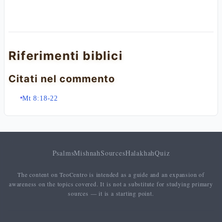
Riferimenti biblici
Citati nel commento
Mt 8:18-22
Psalms
Mishnah
Sources
Halakhah
Quiz
The content on TeoCentro is intended as a guide and an expansion of
awareness on the topics covered. It is not a substitute for studying primary
sources — it is a starting point.