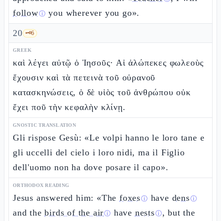
follow
you wherever you go».
ⓘ
20
🗝️
6
GREEK
καὶ λέγει αὐτῷ ὁ Ἰησοῦς· Αἱ ἀλώπεκες φωλεοὺς
ἔχουσιν καὶ τὰ πετεινὰ τοῦ οὐρανοῦ
κατασκηνώσεις, ὁ δὲ υἱὸς τοῦ ἀνθρώπου οὐκ
ἔχει ποῦ τὴν κεφαλὴν κλίνῃ.
GNOSTIC TRANSLATION
Gli rispose Gesù: «Le volpi hanno le loro tane e
gli uccelli del cielo i loro nidi, ma il Figlio
dell'uomo non ha dove posare il capo».
ORTHODOX READING
Jesus answered him: «The
foxes
have
dens
ⓘ
ⓘ
and the
birds of the air
have
nests
, but the
ⓘ
ⓘ