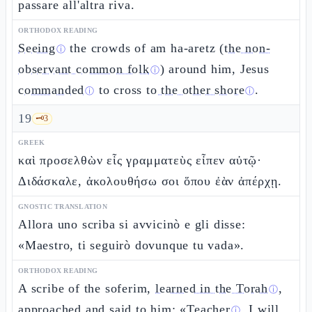
passare all'altra riva.
ORTHODOX READING
Seeing
the crowds of am ha-aretz (
the non-
ⓘ
observant common folk
) around him, Jesus
ⓘ
commanded
to cross
to the other shore
.
ⓘ
ⓘ
19
🗝️
3
GREEK
καὶ προσελθὼν εἷς γραμματεὺς εἶπεν αὐτῷ·
Διδάσκαλε, ἀκολουθήσω σοι ὅπου ἐὰν ἀπέρχῃ.
GNOSTIC TRANSLATION
Allora uno scriba si avvicinò e gli disse:
«Maestro, ti seguirò dovunque tu vada».
ORTHODOX READING
A scribe of the soferim,
learned in the Torah
,
ⓘ
approached and said to him: «
Teacher
, I will
ⓘ