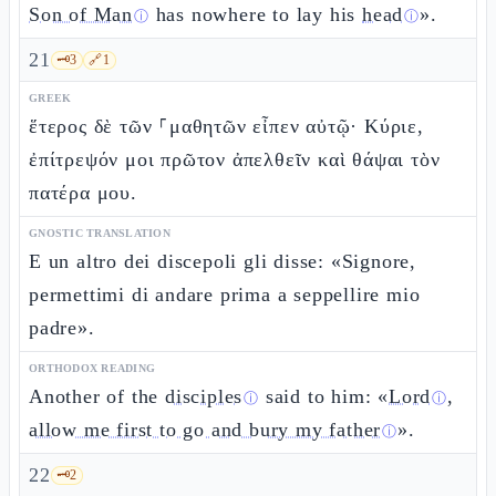
Son of Man
has nowhere to lay his
head
».
ⓘ
ⓘ
21
🗝️
3
🔗
1
GREEK
ἕτερος δὲ τῶν ⸀μαθητῶν εἶπεν αὐτῷ· Κύριε,
ἐπίτρεψόν μοι πρῶτον ἀπελθεῖν καὶ θάψαι τὸν
πατέρα μου.
GNOSTIC TRANSLATION
E un altro dei discepoli gli disse: «Signore,
permettimi di andare prima a seppellire mio
padre».
ORTHODOX READING
Another of the
disciples
said to him: «
Lord
,
ⓘ
ⓘ
allow me first to go and bury my father
».
ⓘ
22
🗝️
2