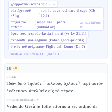
γραμματεύς
scriba
=
סוֹפֵר sofer
οὐκ ἔχει ποῦ
non ha dove reclinare il capo (Gb
=
κλίνῃ
30,3)
θάψαι τὸν
seppellire il padre
כִּבּוּד אָב kibbud
=
av
πατέρα
(kibbud av)
ἄφες τοὺς νεκρούς
lascia i morti (vs Lv 21,11)
=
ἀκολούθει μοι
seguimi (kohen gadol-priorità)
=
ὁ υἱὸς τοῦ ἀνθρώπου
Figlio dell'Uomo (Dn 7)
=
Lunedì XIII settimana T.O. (anno II)
18
🗝️
4
GREEK
Ἰδὼν δὲ ὁ Ἰησοῦς ⸂πολλοὺς ὄχλους⸃ περὶ αὐτὸν
ἐκέλευσεν ἀπελθεῖν εἰς τὸ πέραν.
GNOSTIC TRANSLATION
Vedendo Gesù le folle attorno a sé, ordinò di